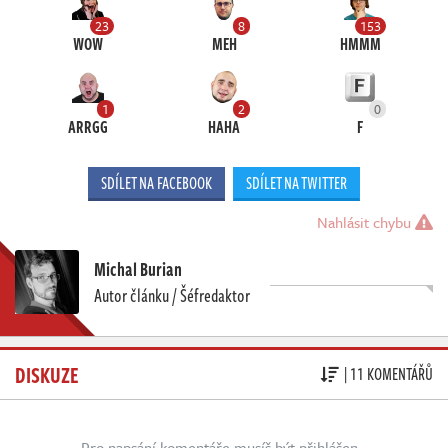
23
8
153
WOW
MEH
HMMM
1
2
0
ARRGG
HAHA
F
SDÍLET NA FACEBOOK
SDÍLET NA TWITTER
Nahlásit chybu
Michal Burian
Autor článku / Šéfredaktor
DISKUZE
| 11 KOMENTÁŘŮ
Pro napsání komentáře musíš být přihlášen.