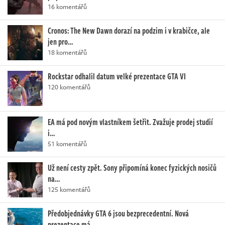
16 komentářů
Cronos: The New Dawn dorazí na podzim i v krabičce, ale
jen pro…
18 komentářů
Rockstar odhalil datum velké prezentace GTA VI
120 komentářů
EA má pod novým vlastníkem šetřit. Zvažuje prodej studií
i…
51 komentářů
Už není cesty zpět. Sony připomíná konec fyzických nosičů
na…
125 komentářů
Předobjednávky GTA 6 jsou bezprecedentní. Nová
prezentace má…