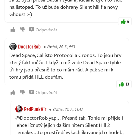
na listopad. To už bude dohrany Silent hill f a nový
Ghoust :-)
6
Odpovědět
DooctorRob
čtvrtek, 24. 7., 9:31
Dead Space,Callisto Protocol a Cronos. To jsou hry
který fakt můžu. I když u mě vede Dead Space tyhle
tři hry jsou přesně to co mám rád. A pak se mi k
tomu přidá i ILL doufám.
13
Odpovědět
RedPunkAir
čtvrtek, 24. 7., 11:42
@DooctorRob yap... Přesně tak. Tohle mi přijde i
lehce líznutý jejich dalším hitem Silent Hill 2
remake....to prostředí vykachlíkovanejch chodeb,