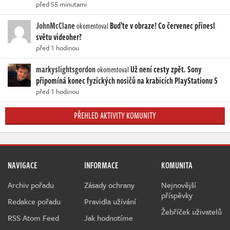
před 55 minutami
JohnMcClane
Buďte v obraze! Co červenec přinesl
okomentoval
světu videoher?
před 1 hodinou
markyslightsgordon
Už není cesty zpět. Sony
okomentoval
připomíná konec fyzických nosičů na krabicích PlayStationu 5
před 1 hodinou
PŘEHLED AKTIVITY KOMUNITY
NAVIGACE
INFORMACE
KOMUNITA
Archiv pořadu
Zásady ochrany
Nejnovější
příspěvky
Redakce pořadu
Pravidla užívání
Žebříček uživatelů
RSS Atom Feed
Jak hodnotíme