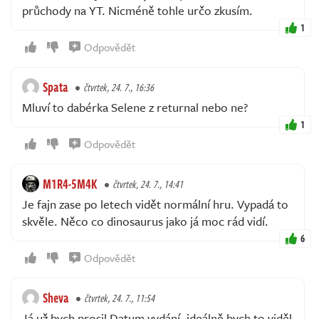
průchody na YT. Nicméně tohle určo zkusím.
1
Odpovědět
Spata
čtvrtek, 24. 7., 16:36
Mluví to dabérka Selene z returnal nebo ne?
1
Odpovědět
M1R4-5M4K
čtvrtek, 24. 7., 14:41
Je fajn zase po letech vidět normální hru. Vypadá to
skvěle. Něco co dinosaurus jako já moc rád vidí.
6
Odpovědět
Sheva
čtvrtek, 24. 7., 11:54
Já už bych prosil Datum vydání, ideálně bych to viděl