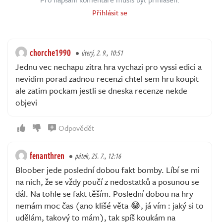
Přihlásit se
chorche1990
úterý, 2. 9., 10:51
Jednu vec nechapu zitra hra vychazi pro vyssi edici a
nevidim porad zadnou recenzi chtel sem hru koupit
ale zatim pockam jestli se dneska recenze nekde
objevi
Odpovědět
fenanthren
pátek, 25. 7., 12:16
Bloober jede poslední dobou fakt bomby. Líbí se mi
na nich, že se vždy poučí z nedostatků a posunou se
dál. Na tohle se fakt těším. Poslední dobou na hry
nemám moc čas (ano klišé věta 😂, já vím : jaký si to
udělám, takový to mám), tak spíš koukám na