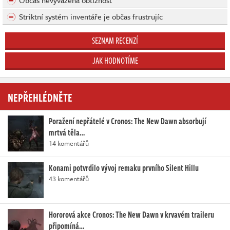
Občas nevyvážená obtížnost
Striktní systém inventáře je občas frustrujíc
SEZNAM RECENZÍ
JAK HODNOTÍME
NEPŘEHLÉDNĚTE
Poražení nepřátelé v Cronos: The New Dawn absorbují
mrtvá těla…
14 komentářů
Konami potvrdilo vývoj remaku prvního Silent Hillu
43 komentářů
Hororová akce Cronos: The New Dawn v krvavém traileru
připomíná…