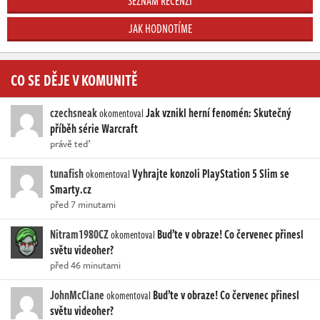
SEZNAM RECENZÍ
JAK HODNOTÍME
CO SE DĚJE V KOMUNITĚ
czechsneak
Jak vznikl herní fenomén: Skutečný
okomentoval
příběh série Warcraft
právě teď
tunafish
Vyhrajte konzoli PlayStation 5 Slim se
okomentoval
Smarty.cz
před 7 minutami
Nitram1980CZ
Buďte v obraze! Co červenec přinesl
okomentoval
světu videoher?
před 46 minutami
JohnMcClane
Buďte v obraze! Co červenec přinesl
okomentoval
světu videoher?