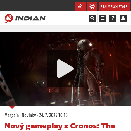
REALMERCH.STORE
Magazín
Recenze
Videa
Soutěže
Databáze
Komunita
Magazín
·
Novinky
·
24. 7. 2025 10:15
Redakce
Nový gameplay z Cronos: The