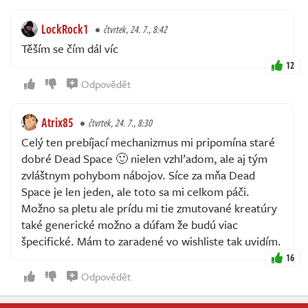
LockRock1
čtvrtek, 24. 7., 8:42
Těším se čím dál víc
12
Odpovědět
Atrix85
čtvrtek, 24. 7., 8:30
Celý ten prebíjací mechanizmus mi pripomína staré
dobré Dead Space 🙂 nielen vzhľadom, ale aj tým
zvláštnym pohybom nábojov. Síce za mňa Dead
Space je len jeden, ale toto sa mi celkom páči.
Možno sa pletu ale prídu mi tie zmutované kreatúry
také generické možno a dúfam že budú viac
špecifické. Mám to zaradené vo wishliste tak uvidím.
16
Odpovědět