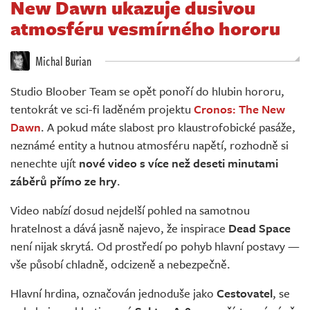
New Dawn ukazuje dusivou
Živě
atmosféru vesmírného hororu
Michal Burian
Studio Bloober Team se opět ponoří do hlubin hororu,
tentokrát ve sci-fi laděném projektu
Cronos: The New
Dawn
. A pokud máte slabost pro klaustrofobické pasáže,
neznámé entity a hutnou atmosféru napětí, rozhodně si
nenechte ujít
nové video s více než deseti minutami
záběrů přímo ze hry
.
Video nabízí dosud nejdelší pohled na samotnou
hratelnost a dává jasně najevo, že inspirace
Dead Space
není nijak skrytá. Od prostředí po pohyb hlavní postavy —
vše působí chladně, odcizeně a nebezpečně.
Hlavní hrdina, označován jednoduše jako
Cestovatel
, se