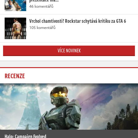
46 komentářů
Vrchol chamtivosti? Rockstar schytává kritiku za GTA 6
105 komentářů
VÍCE NOVINEK
RECENZE
Halo: Campaign Evolved