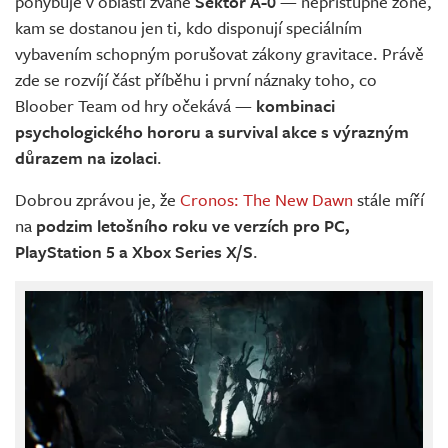
pohybuje v oblasti zvané
Sektor A-0
— nepřístupné zóně,
kam se dostanou jen ti, kdo disponují speciálním
vybavením schopným porušovat zákony gravitace. Právě
zde se rozvíjí část příběhu i první náznaky toho, co
Bloober Team od hry očekává —
kombinaci
psychologického hororu a survival akce s výrazným
důrazem na izolaci
.
Dobrou zprávou je, že
Cronos: The New Dawn
stále míří
na
podzim letošního roku ve verzích pro PC,
PlayStation 5 a Xbox Series X/S
.