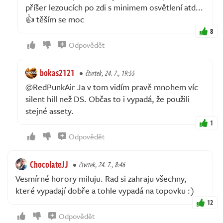
příšer lezoucích po zdi s minimem osvětlení atd...
👍 těším se moc
8
Odpovědět
bokas2121
čtvrtek, 24. 7., 19:55
@RedPunkAir Ja v tom vidím pravě mnohem víc
silent hill než DS. Občas to i vypadá, že použili
stejné assety.
1
Odpovědět
ChocolateJJ
čtvrtek, 24. 7., 8:46
Vesmírné horory miluju. Rad si zahraju všechny,
které vypadají dobře a tohle vypadá na topovku :)
12
Odpovědět