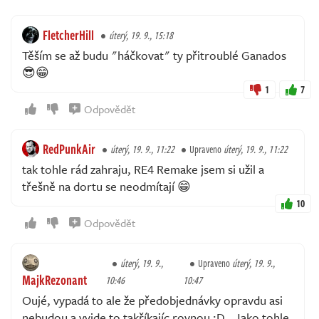
FletcherHill
úterý, 19. 9., 15:18
Těším se až budu "háčkovat" ty přitroublé Ganados
😎😁
1
7
Odpovědět
RedPunkAir
úterý, 19. 9., 11:22
Upraveno
úterý, 19. 9., 11:22
tak tohle rád zahraju, RE4 Remake jsem si užil a
třešně na dortu se neodmítají 😁
10
Odpovědět
úterý, 19. 9.,
Upraveno
úterý, 19. 9.,
MajkRezonant
10:46
10:47
Oujé, vypadá to ale že předobjednávky opravdu asi
nebudou a vyjde to takříkajíc rovnou :D.. Jako tohle