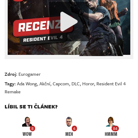
Zdroj:
Eurogamer
Tagy:
Ada Wong
,
Akční
,
Capcom
,
DLC
,
Horor
,
Resident Evil 4
Remake
LÍBIL SE TI ČLÁNEK?
8
6
84
WOW
MEH
HMMM