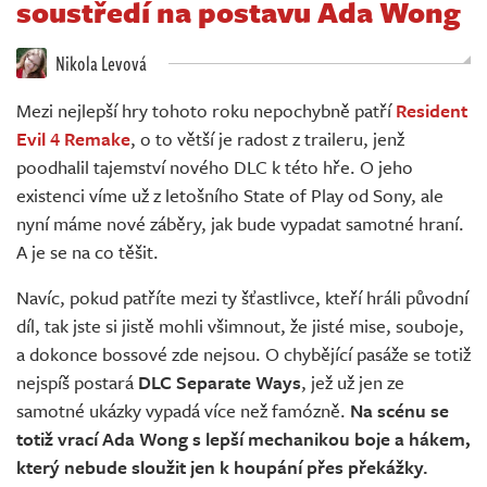
soustředí na postavu Ada Wong
Živě
Nikola Levová
Mezi nejlepší hry tohoto roku nepochybně patří
Resident
Evil 4 Remake
, o to větší je radost z traileru, jenž
poodhalil tajemství nového DLC k této hře. O jeho
existenci víme už z letošního State of Play od Sony, ale
nyní máme nové záběry, jak bude vypadat samotné hraní.
A je se na co těšit.
Navíc, pokud patříte mezi ty šťastlivce, kteří hráli původní
díl, tak jste si jistě mohli všimnout, že jisté mise, souboje,
a dokonce bossové zde nejsou. O chybějící pasáže se totiž
nejspíš postará
DLC Separate Ways
, jež už jen ze
samotné ukázky vypadá více než famózně.
Na scénu se
totiž vrací Ada Wong s lepší mechanikou boje a hákem,
který nebude sloužit jen k houpání přes překážky.