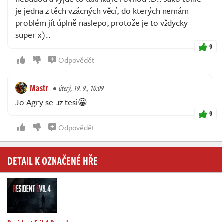
je jedna z těch vzácných věcí, do kterých nemám
problém jít úplně naslepo, protože je to vždycky
super x)..
9
Odpovědět
Mastr
úterý, 19. 9., 10:09
Jo Agry se uz tesi😀
9
Odpovědět
DETAIL K OZNAČENÉ HŘE