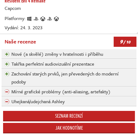
Resident Evil 4 Remake
Capcom
Platformy:
Vydání: 24. 3. 2023
9
Naše recenze
/ 10
Nové (a skvělé) změny v hratelnosti i příběhu
Takřka perfektní audiovizuální prezentace
Zachování starých prvků, jen převedených do moderní
podoby
Mírné grafické problémy (anti-aliasing, artefakty)
Uhejkaná/udejchaná Ashley
SEZNAM RECENZÍ
JAK HODNOTÍME