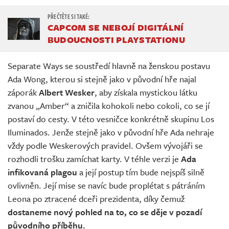
CAPCOM SE NEBOJÍ DIGITÁLNÍ
BUDOUCNOSTI PLAYSTATIONU
Separate Ways se soustředí hlavně na ženskou postavu
Ada Wong, kterou si stejně jako v původní hře najal
záporák
Albert Wesker
, aby získala mystickou látku
zvanou „Amber“ a zničila kohokoli nebo cokoli, co se jí
postaví do cesty. V této vesničce konkrétně skupinu Los
Iluminados. Jenže stejně jako v původní hře Ada nehraje
vždy podle Weskerových pravidel. Ovšem vývojáři se
rozhodli trošku zamíchat karty. V téhle verzi je
Ada
infikovaná plagou
a její postup tím bude nejspíš silně
ovlivněn. Její mise se navíc bude proplétat s pátráním
Leona po ztracené dceři prezidenta, díky čemuž
dostaneme nový pohled na to, co se děje v pozadí
původního příběhu.