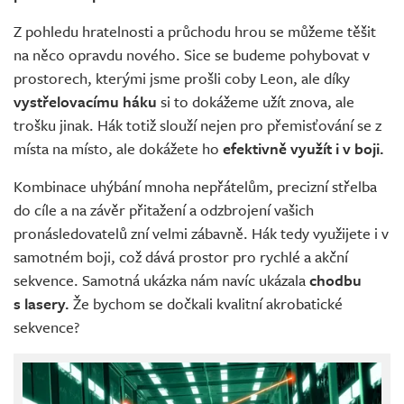
Z pohledu hratelnosti a průchodu hrou se můžeme těšit
na něco opravdu nového. Sice se budeme pohybovat v
prostorech, kterými jsme prošli coby Leon, ale díky
vystřelovacímu háku
si to dokážeme užít znova, ale
trošku jinak. Hák totiž slouží nejen pro přemisťování se z
místa na místo, ale dokážete ho
efektivně využít i v boji.
Kombinace uhýbání mnoha nepřátelům, precizní střelba
do cíle a na závěr přitažení a odzbrojení vašich
pronásledovatelů zní velmi zábavně. Hák tedy využijete i v
samotném boji, což dává prostor pro rychlé a akční
sekvence. Samotná ukázka nám navíc ukázala
chodbu
s lasery.
Že bychom se dočkali kvalitní akrobatické
sekvence?