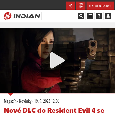
REALMERCH.STORE
Magazín
Recenze
Videa
Soutěže
Databáze
Komunita
Magazín
·
Novinky
·
19. 9. 2023 12:06
Redakce
Nové DLC do Resident Evil 4 se