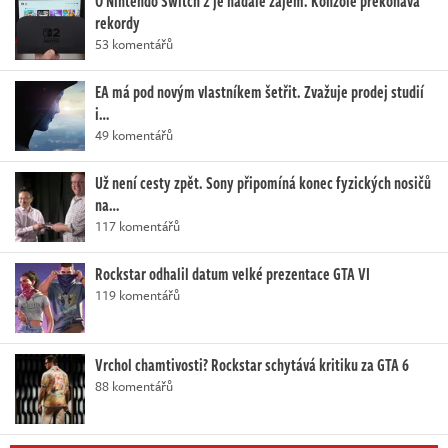
O Nintendo Switch 2 je nadále zájem. Konzole překonává
rekordy
53 komentářů
EA má pod novým vlastníkem šetřit. Zvažuje prodej studií
i…
49 komentářů
Už není cesty zpět. Sony připomíná konec fyzických nosičů
na…
117 komentářů
Rockstar odhalil datum velké prezentace GTA VI
119 komentářů
Vrchol chamtivosti? Rockstar schytává kritiku za GTA 6
88 komentářů