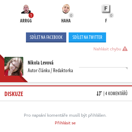
1
0
0
ARRGG
HAHA
F
SDÍLET NA FACEBOOK
SDÍLET NA TWITTER
Nahlásit chybu
Nikola Levová
Autor článku / Redaktorka
DISKUZE
| 4 KOMENTÁŘŮ
Pro napsání komentáře musíš být přihlášen.
Přihlásit se