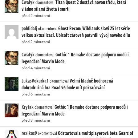
Cwalyk
Titan Quest 2 dostává novou třídu, která
okomentoval
vládne silami života i smrti
před 2 minutami
pohlidalj
Ghost Recon: Wildlands slaví 25 let série
okomentoval
velkou aktualizací. Ubisoft zároveň potvrdil vývoj nového dílu
před 2 minutami
Cwalyk
Gothic 1 Remake dostane podporu modů i
okomentoval
legendární Marvin Mode
před 4 minutami
LukasVokurka1
Velmi kladně hodnocená
okomentoval
dobrodružná hra Road 96 bude mít pokračování
před 6 minutami
Krytak
Gothic 1 Remake dostane podporu modů i
okomentoval
legendární Marvin Mode
před 8 minutami
rexikos9
Odstartovala multiplayerová beta Gears of
okomentoval