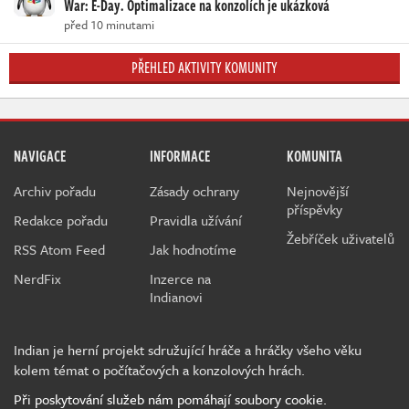
War: E-Day. Optimalizace na konzolích je ukázková
před 10 minutami
PŘEHLED AKTIVITY KOMUNITY
NAVIGACE
INFORMACE
KOMUNITA
Archiv pořadu
Zásady ochrany
Nejnovější
příspěvky
Redakce pořadu
Pravidla užívání
Žebříček uživatelů
RSS Atom Feed
Jak hodnotíme
NerdFix
Inzerce na
Indianovi
Indian je herní projekt sdružující hráče a hráčky všeho věku
kolem témat o počítačových a konzolových hrách.
Při poskytování služeb nám pomáhají soubory cookie.