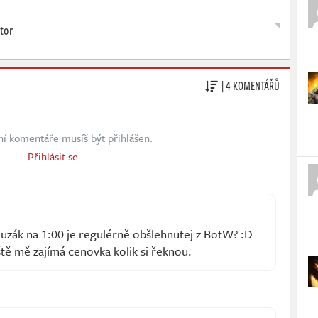
tor
| 4 KOMENTÁŘŮ
ní komentáře musíš být přihlášen.
Přihlásit se
luzák na 1:00 je regulérně obšlehnutej z BotW? :D
eště mě zajímá cenovka kolik si řeknou.