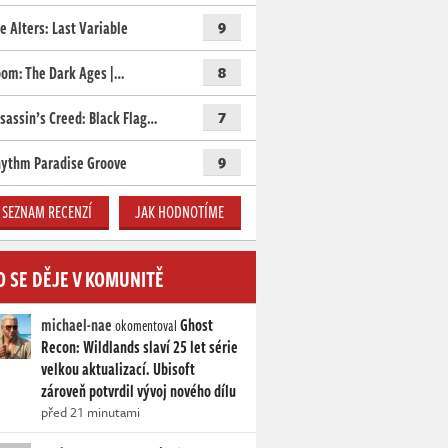
e Alters: Last Variable
9
om: The Dark Ages |…
8
sassin’s Creed: Black Flag…
7
ythm Paradise Groove
9
SEZNAM RECENZÍ
JAK HODNOTÍME
O SE DĚJE V KOMUNITĚ
michael-nae
Ghost
okomentoval
Recon: Wildlands slaví 25 let série
velkou aktualizací. Ubisoft
zároveň potvrdil vývoj nového dílu
před 21 minutami