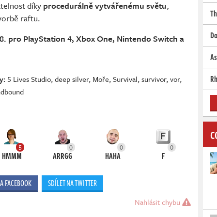
telnost díky
procedurálně vytvářenému světu
,
Th
vorbě raftu.
Do
 8. pro PlayStation 4, Xbox One, Nintendo Switch a
As
Rh
y:
5 Lives Studio
,
deep silver
,
Moře
,
Survival
,
survivor
,
vor
,
dbound
C
5
0
0
0
HMMM
ARRGG
HAHA
F
NA FACEBOOK
SDÍLET NA TWITTER
Nahlásit chybu