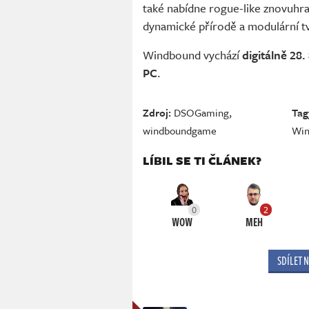
také nabídne rogue-like znovuhra
dynamické přírodě a modulární t
Windbound vychází
digitálně 28.
PC
.
Zdroj:
DSOGaming
,
Tag
windboundgame
Win
LÍBIL SE TI ČLÁNEK?
0
2
WOW
MEH
SDÍLET 