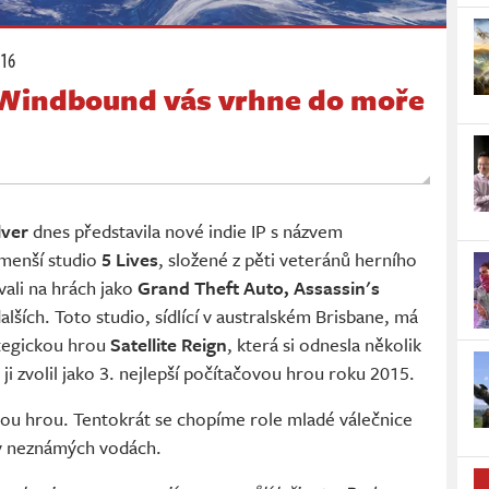
:16
 Windbound vás vrhne do moře
lver
dnes představila nové indie IP s názvem
 menší studio
5 Lives
, složené z pěti veteránů herního
vali na hrách jako
Grand Theft Auto, Assassin's
alších. Toto studio, sídlící v australském Brisbane, má
ategickou hrou
Satellite Reign
, která si odnesla několik
 ji zvolil jako 3. nejlepší počítačovou hrou roku 2015.
hou hrou. Tentokrát se chopíme role mladé válečnice
a v neznámých vodách.