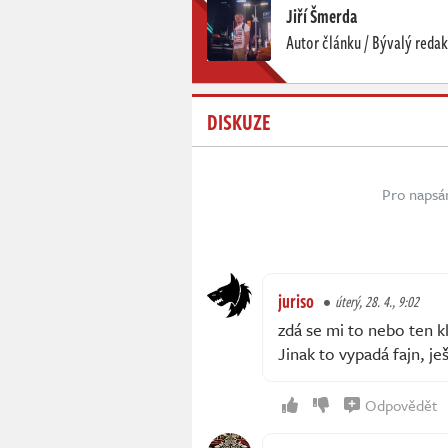
Jiří Šmerda
Autor článku / Bývalý redak
DISKUZE
Pro napsá
juriso
úterý, 28. 4., 9:02
zdá se mi to nebo ten k
Jinak to vypadá fajn, j
Odpovědět