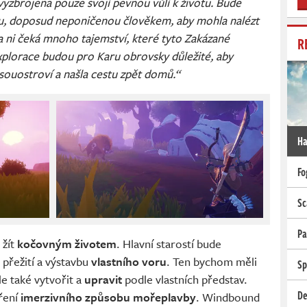
vyzbrojena pouze svojí pevnou vůlí k životu. Bude
, doposud neponičenou člověkem, aby mohla nalézt
a ni čeká mnoho tajemství, které tyto Zakázané
R
explorace budou pro Karu obrovsky důležité, aby
souostroví a našla cestu zpět domů.“
Ha
Fo
Sc
Pa
 žít
kočovným životem
. Hlavní starostí bude
 přežití a výstavbu
vlastního voru
. Ten bychom měli
Sp
ale také vytvořit a
upravit
podle vlastních představ.
De
oření
imerzivního způsobu mořeplavby
. Windbound