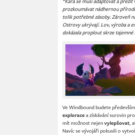
“Kara se musí adaptovat a přežít 
prozkoumávat nádhernou přírodu
tolik potřebné zásoby. Zároveň n
Ostrovy ukrývají. Lov, výroba a 
dokázala proplout skrze tajemné 
Ve Windbound budete především
explorace
a získávání surovin pro
mít možnost nejen
vylepšovat
, 
Navíc se vývojáři pokusili o vytv