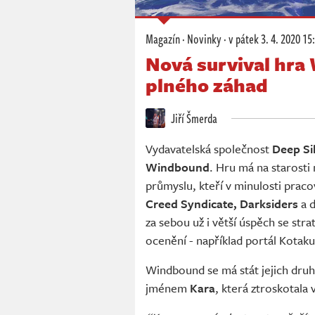
Magazín
·
Novinky
·
v pátek
3. 4. 2020 15
Nová survival hra
plného záhad
Jiří Šmerda
Vydavatelská společnost
Deep Si
Windbound
. Hru má na starosti
průmyslu, kteří v minulosti praco
Creed Syndicate, Darksiders
a d
za sebou už i větší úspěch se str
ocenění - například portál Kotaku
Windbound se má stát jejich dru
jménem
Kara
, která ztroskotal