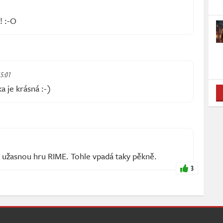
! :-O
15:01
ka je krásná :-)
 užasnou hru RIME. Tohle vpadá taky pěkně.
3