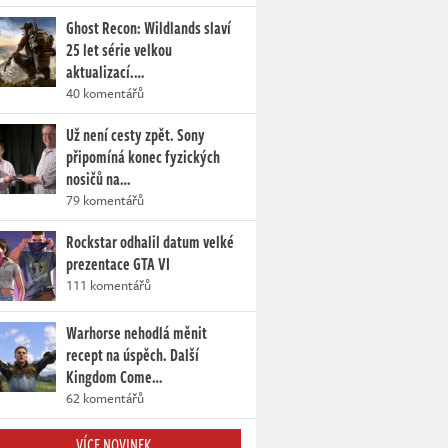
Ghost Recon: Wildlands slaví
25 let série velkou
aktualizací.…
40 komentářů
Už není cesty zpět. Sony
připomíná konec fyzických
nosičů na…
79 komentářů
Rockstar odhalil datum velké
prezentace GTA VI
111 komentářů
Warhorse nehodlá měnit
recept na úspěch. Další
Kingdom Come…
62 komentářů
VÍCE NOVINEK