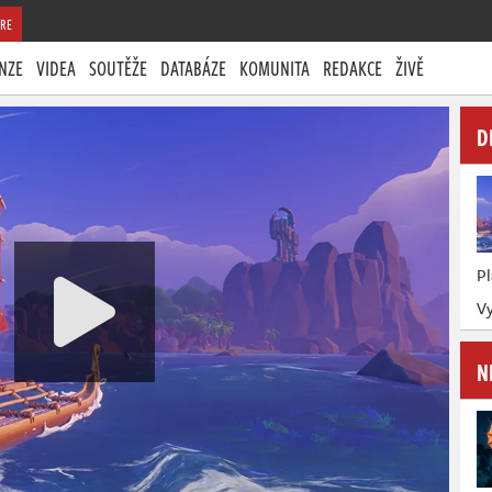
RE
NZE
VIDEA
SOUTĚŽE
DATABÁZE
KOMUNITA
REDAKCE
ŽIVĚ
D
P
Vy
N