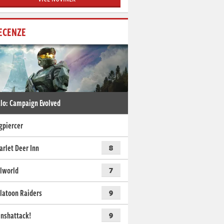
ECENZE
lo: Campaign Evolved
gpiercer
arlet Deer Inn
8
lworld
7
latoon Raiders
9
nshattack!
9