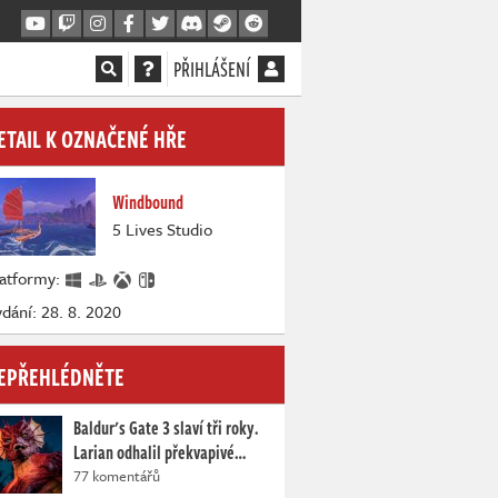
PŘIHLÁŠENÍ
ETAIL K OZNAČENÉ HŘE
Windbound
5 Lives Studio
latformy:
dání: 28. 8. 2020
EPŘEHLÉDNĚTE
Baldur's Gate 3 slaví tři roky.
Larian odhalil překvapivé…
77 komentářů