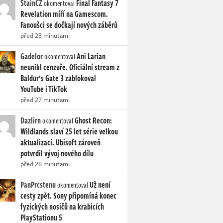
StainCZ
Final Fantasy 7
okomentoval
Revelation míří na Gamescom.
Fanoušci se dočkají nových záběrů
před 23 minutami
Gadelor
Ani Larian
okomentoval
neunikl cenzuře. Oficiální stream z
Baldur's Gate 3 zablokoval
YouTube i TikTok
před 27 minutami
Dazlirn
Ghost Recon:
okomentoval
Wildlands slaví 25 let série velkou
aktualizací. Ubisoft zároveň
potvrdil vývoj nového dílu
před 28 minutami
PanPrcstenu
Už není
okomentoval
cesty zpět. Sony připomíná konec
fyzických nosičů na krabicích
PlayStationu 5