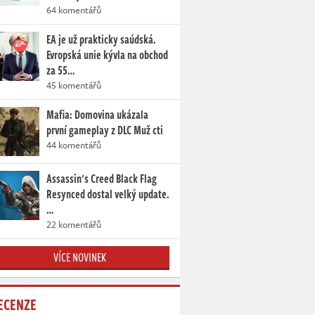
64 komentářů
EA je už prakticky saúdská.
Evropská unie kývla na obchod
za 55…
45 komentářů
Mafia: Domovina ukázala
první gameplay z DLC Muž cti
44 komentářů
Assassin's Creed Black Flag
Resynced dostal velký update.
…
22 komentářů
VÍCE NOVINEK
ECENZE