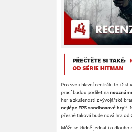
PŘEČTĚTE SI TAKÉ:
OD SÉRIE HITMAN
Pro svou hlavní centrálu totiž st
prací budou podílet na
neoznáme
her a zkušenosti z vývojářské br
nejlépe FPS sandboxové hry“
. 
přesně taková bude nová hra od 
Může se klidně jednat i o dlouh