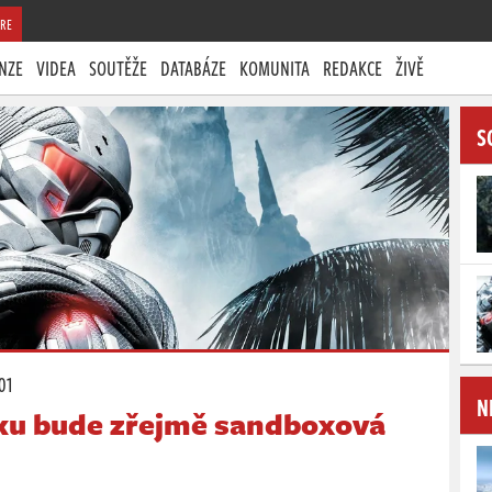
RE
NZE
VIDEA
SOUTĚŽE
DATABÁZE
KOMUNITA
REDAKCE
ŽIVĚ
S
:01
N
ku bude zřejmě sandboxová