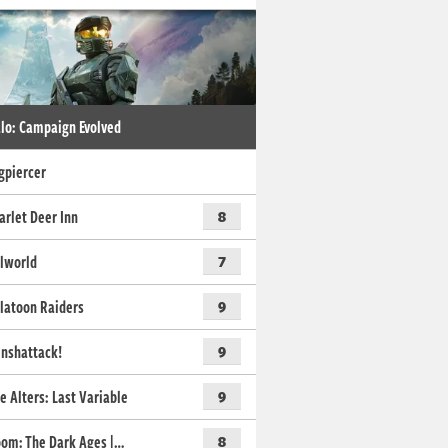
lo: Campaign Evolved
gpiercer
arlet Deer Inn
8
lworld
7
latoon Raiders
9
nshattack!
9
e Alters: Last Variable
9
om: The Dark Ages |…
8