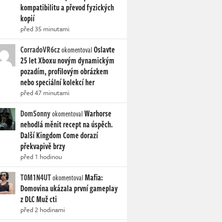
kompatibilitu a převod fyzických
kopií
před 35 minutami
CorradoVR6cz
Oslavte
okomentoval
25 let Xboxu novým dynamickým
pozadím, profilovým obrázkem
nebo speciální kolekcí her
před 47 minutami
DomSonny
Warhorse
okomentoval
nehodlá měnit recept na úspěch.
Další Kingdom Come dorazí
překvapivě brzy
před 1 hodinou
T0M1N4UT
Mafia:
okomentoval
Domovina ukázala první gameplay
z DLC Muž cti
před 2 hodinami