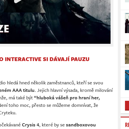
IO INTERACTIVE SI DÁVAJÍ PAUZU
udio hledá hned několik zaměstnanců, kteří se svou
ném AAA titulu
. Jejich hlavní výsada, kromě milování
anže, má také být
“hluboká vášeň pro hraní her,
Není toho moc, přesto se můžeme domnívat, že
Cryteku.
R
o očekávané
Crysis 4
, které by se
sandboxovou