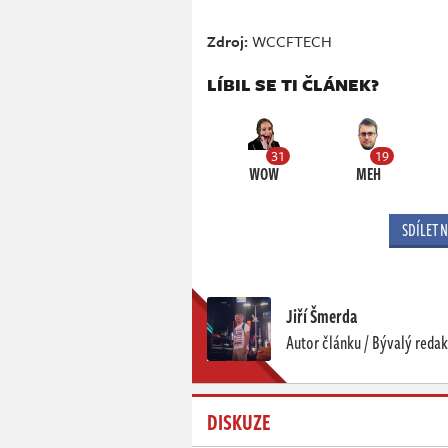
Zdroj:
WCCFTECH
LÍBIL SE TI ČLÁNEK?
31
19
WOW
MEH
SDÍLET 
Jiří Šmerda
Autor článku / Bývalý redak
DISKUZE