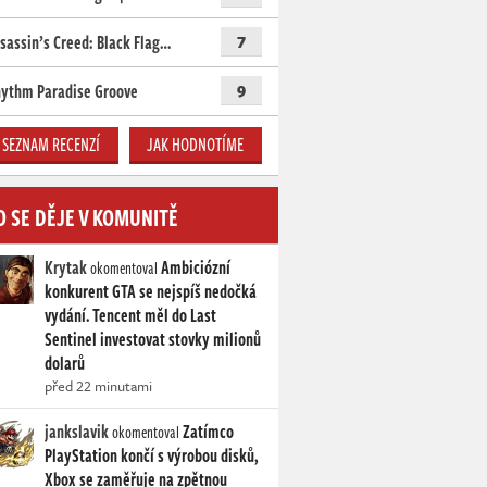
sassin’s Creed: Black Flag…
7
ythm Paradise Groove
9
SEZNAM RECENZÍ
JAK HODNOTÍME
O SE DĚJE V KOMUNITĚ
Krytak
Ambiciózní
okomentoval
konkurent GTA se nejspíš nedočká
vydání. Tencent měl do Last
Sentinel investovat stovky milionů
dolarů
před 22 minutami
jankslavik
Zatímco
okomentoval
PlayStation končí s výrobou disků,
Xbox se zaměřuje na zpětnou