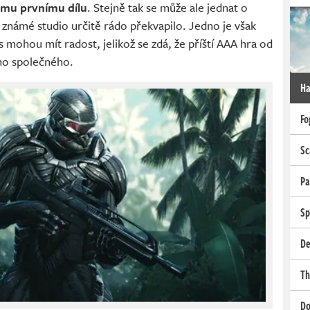
vému prvnímu dílu
. Stejně tak se může ale jednat o
 známé studio určitě rádo překvapilo. Jedno je však
s mohou mít radost, jelikož se zdá, že příští AAA hra od
ho společného.
Ha
Fo
Sc
Pa
Sp
De
Th
Do