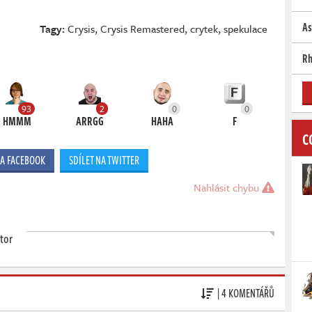
As
Tagy:
Crysis
,
Crysis Remastered
,
crytek
,
spekulace
Rh
93
2
0
0
HMMM
ARRGG
HAHA
F
C
NA FACEBOOK
SDÍLET NA TWITTER
Nahlásit chybu
tor
| 4 KOMENTÁŘŮ