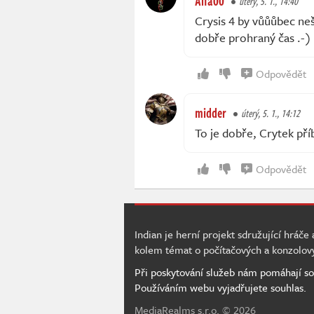
Alfa00
úterý, 5. 1., 14:40
Crysis 4 by vůůůbec neš
dobře prohraný čas .-)
Odpovědět
midder
úterý, 5. 1., 14:12
To je dobře, Crytek pří
Odpovědět
Indian je herní projekt sdružující hráče
kolem témat o počítačových a konzolov
Při poskytování služeb nám pomáhají so
Používáním webu vyjadřujete souhlas.
MediaRealms s.r.o.
© 2026