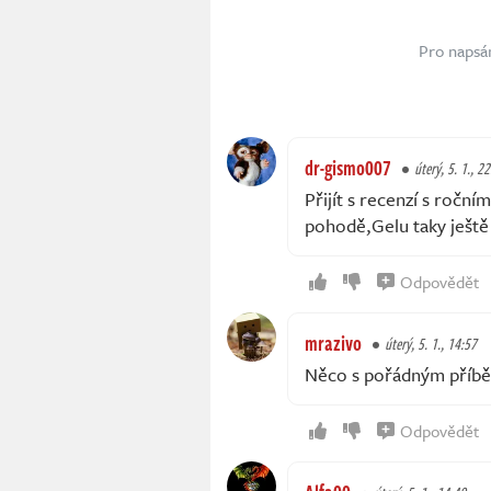
Pro napsá
dr-gismo007
úterý, 5. 1., 2
Přijít s recenzí s ročn
pohodě,Gelu taky ještě
Odpovědět
mrazivo
úterý, 5. 1., 14:57
Něco s pořádným příbě
Odpovědět