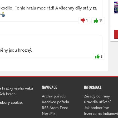
kodilo. Tohle hraju moc rád! A všechny díly stály za
1
14
běhy jsou hrozný.
3
NAVIGACE
INFORMACE
 a hráčky všeho věku
ých hrách.
Archiv pořadu
Zásady ochrany
Redakce pořadu
Pravidla užívání
ubory cookie.
RSS Atom Feed
Jak hodnotíme
NerdFix
Inzerce na Indianovi