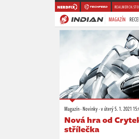
REALMERCH.STO
MAGAZÍN
RECE
Magazín
·
Novinky
·
v úterý
5. 1. 2021 15
Nová hra od Cryte
střílečka