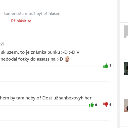
ní komentáře musíš být přihlášen.
Přihlásit se
2:25
ím skluzem, to je známka punku :-D :-D V
 nedodal fotky do assassina :-D
3
hem by tam nebylo? Dost už sanboxovyh her.
6
6