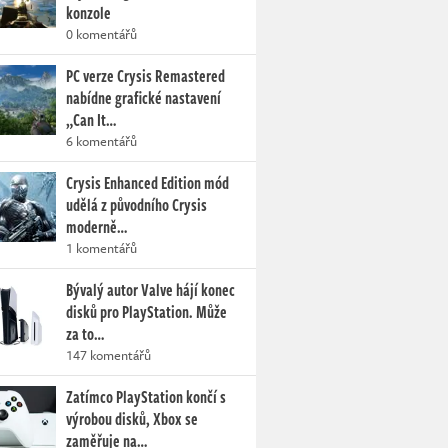
konzole
0 komentářů
PC verze Crysis Remastered
nabídne grafické nastavení
„Can It…
6 komentářů
Crysis Enhanced Edition mód
udělá z původního Crysis
moderně…
1 komentářů
Bývalý autor Valve hájí konec
disků pro PlayStation. Může
za to…
147 komentářů
Zatímco PlayStation končí s
výrobou disků, Xbox se
zaměřuje na…