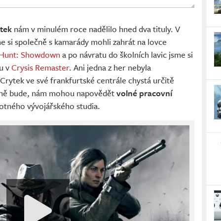
tek
nám v minulém roce nadělilo hned dva tituly. V
e si společně s kamarády mohli zahrát na lovce
Hunt: Showdown
a po návratu do školních lavic jsme si
ku v
Crysis Remaster
. Ani jedna z her nebyla
Crytek ve své frankfurtské centrále chystá určitě
stně bude, nám mohou napovědět
volné pracovní
otného vývojářského studia.