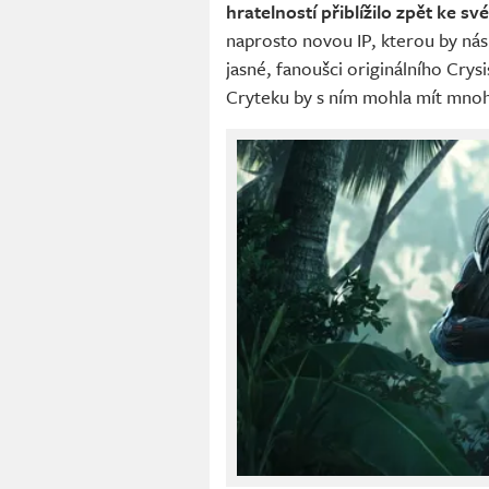
hratelností přiblížilo zpět ke s
naprosto novou IP, kterou by nás
jasné, fanoušci originálního Crysi
Cryteku by s ním mohla mít mno