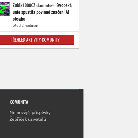
Zubik1000CZ
Evropská
okomentoval
unie spustila povinné značení AI
obsahu
před 2 hodinami
PŘEHLED AKTIVITY KOMUNITY
KOMUNITA
Nejnovější příspěvky
Žebříček uživatelů