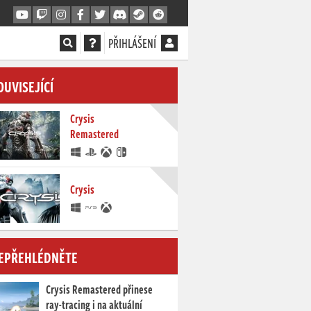
PŘIHLÁŠENÍ
OUVISEJÍCÍ
Crysis
Remastered
Crysis
EPŘEHLÉDNĚTE
Crysis Remastered přinese
ray-tracing i na aktuální