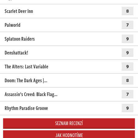
Scarlet Deer Inn
8
Palworld
7
Splatoon Raiders
9
Denshattack!
9
The Alters: Last Variable
9
Doom: The Dark Ages |…
8
Assassin’s Creed: Black Flag…
7
Rhythm Paradise Groove
9
SEZNAM RECENZÍ
JAK HODNOTÍME