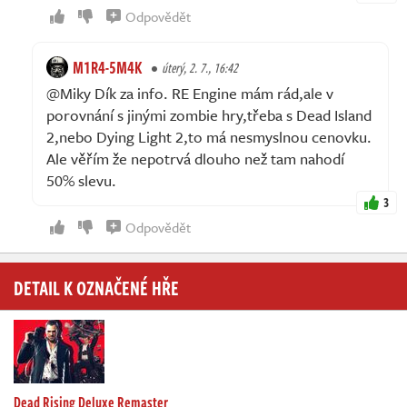
Odpovědět
M1R4-5M4K
úterý, 2. 7., 16:42
@Miky Dík za info. RE Engine mám rád,ale v
porovnání s jinými zombie hry,třeba s Dead Island
2,nebo Dying Light 2,to má nesmyslnou cenovku.
Ale věřím že nepotrvá dlouho než tam nahodí
50% slevu.
3
Odpovědět
DETAIL K OZNAČENÉ HŘE
Dead Rising Deluxe Remaster