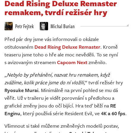
Dead Rising Deluxe Remaster
Živě
remakem, tvrdí režisér hry
Petr Fejtek
Michal Burian
Před pár dny jsme vás informovali o okázale
otitulovaném
Dead Rising Deluxe Remaster
. Kromě
teaseru jsme toho o hře ale moc nevěděli. To se nyní
s avizovaným streamem
Capcom Next
změnilo.
„
Nebylo by přehánění, nazvat hru remakem, když
zvážíme, kolik práce jsme do ní vložili,
“ tvrdí režisér hry
Ryosuke Murai
. Minimálně na první pohled se mu dá
věřit. Už v traileru je vidět porovnání s předlohou a
grafické změny jsou do očí bijící. Hra teď běží na
RE
Enginu
, který používá série Resident Evil, ve
4K a 60 fps
.
Všimnout si také můžeme změněných modelů postav,