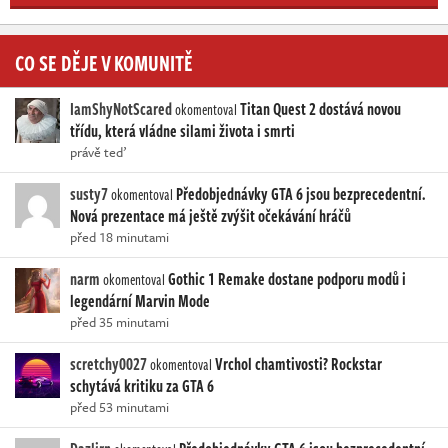
CO SE DĚJE V KOMUNITĚ
IamShyNotScared
Titan Quest 2 dostává novou
okomentoval
třídu, která vládne silami života i smrti
právě teď
susty7
Předobjednávky GTA 6 jsou bezprecedentní.
okomentoval
Nová prezentace má ještě zvýšit očekávání hráčů
před 18 minutami
narm
Gothic 1 Remake dostane podporu modů i
okomentoval
legendární Marvin Mode
před 35 minutami
scretchy0027
Vrchol chamtivosti? Rockstar
okomentoval
schytává kritiku za GTA 6
před 53 minutami