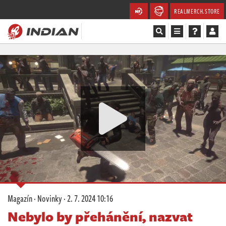
REALMERCH.STORE
Magazín
Recenze
Videa
Soutěže
Databáze
Komunita
Magazín
·
Novinky
·
2. 7. 2024 10:16
Redakce
Nebylo by přehánění, nazvat