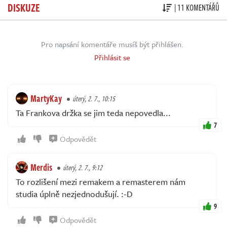
DISKUZE
| 11 KOMENTÁŘŮ
Pro napsání komentáře musíš být přihlášen.
Přihlásit se
MartyKay
úterý, 2. 7., 10:15
Ta Frankova držka se jim teda nepovedla...
7
Odpovědět
Merdis
úterý, 2. 7., 9:12
To rozlišení mezi remakem a remasterem nám
studia úplně nezjednodušují. :⁠-⁠D
9
Odpovědět