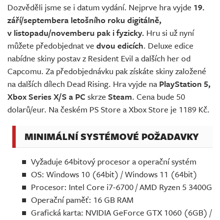
Dozvěděli jsme se i datum vydání. Nejprve hra vyjde
19.
září/septembera letošního roku digitálně,
v listopadu/novemberu pak i fyzicky.
Hru si už nyní
můžete předobjednat ve
dvou edicích
. Deluxe edice
nabídne skiny postav z Resident Evil a dalších her od
Capcomu. Za předobjednávku pak získáte skiny založené
na dalších dílech Dead Rising. Hra vyjde na
PlayStation 5,
Xbox Series X/S a PC
skrze
Steam
. Cena bude 50
dolarů/eur. Na českém PS Store a Xbox Store je 1189 Kč.
MINIMÁLNÍ SYSTÉMOVÉ POŽADAVKY
Vyžaduje 64bitový procesor a operační systém
OS: Windows 10 (64bit) / Windows 11 (64bit)
Procesor: Intel Core i7-6700 / AMD Ryzen 5 3400G
Operační paměť: 16 GB RAM
Grafická karta: NVIDIA GeForce GTX 1060 (6GB) /