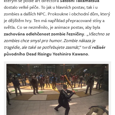
kterým se podle art directora
Satoshi Takamatsua
dostalo velké péče. To jak u hlavních postav, tak i u
zombies a dalších NPC. Prokoukne i obchodní dům, který
je dějištěm hry. Ten má například přepracované stíny a
světla. Co se nezměnilo, je animace postav, aby byla
zachována odlehčenost zombie řezničiny
. „
Všechno se
zombies chce smysl pro humor. Zombie nákaza je
tragédie, ale také se potřebujete zasmát,
“ tvrdí
režisér
původního Dead Risingu Yoshiniro Kawano
.