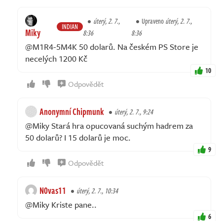
úterý, 2. 7.,
Upraveno
úterý, 2. 7.,
INDIAN
Miky
8:36
8:36
@M1R4-5M4K 50 dolarů. Na českém PS Store je
necelých 1200 Kč
10
Odpovědět
Anonymní Chipmunk
úterý, 2. 7., 9:24
@Miky Stará hra opucovaná suchým hadrem za
50 dolarů? I 15 dolarů je moc.
9
Odpovědět
N0vas11
úterý, 2. 7., 10:34
@Miky Kriste pane..
6