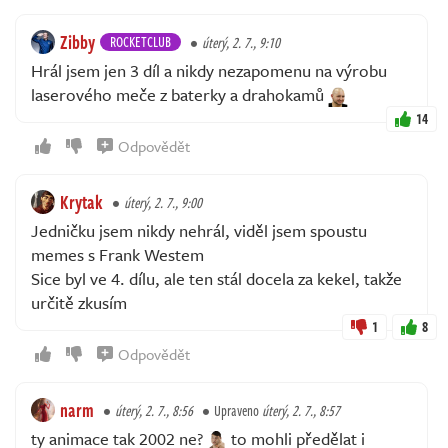
Zibby
ROCKETCLUB
úterý, 2. 7., 9:10
Hrál jsem jen 3 díl a nikdy nezapomenu na výrobu
laserového meče z baterky a drahokamů
14
Odpovědět
Krytak
úterý, 2. 7., 9:00
Jedničku jsem nikdy nehrál, viděl jsem spoustu
memes s Frank Westem
Sice byl ve 4. dílu, ale ten stál docela za kekel, takže
určitě zkusím
1
8
Odpovědět
narm
úterý, 2. 7., 8:56
Upraveno
úterý, 2. 7., 8:57
ty animace tak 2002 ne?
to mohli předělat i