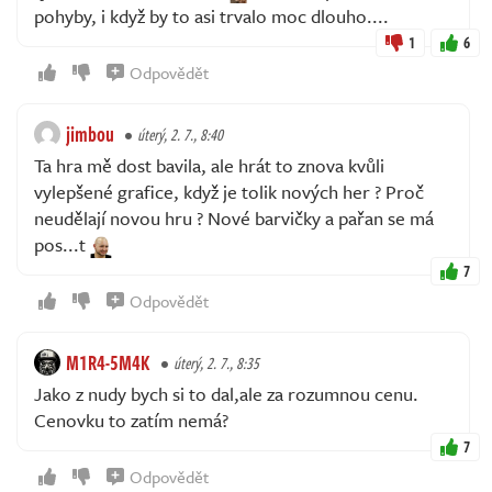
pohyby, i když by to asi trvalo moc dlouho....
1
6
Odpovědět
jimbou
úterý, 2. 7., 8:40
Ta hra mě dost bavila, ale hrát to znova kvůli
vylepšené grafice, když je tolik nových her ? Proč
neudělají novou hru ? Nové barvičky a pařan se má
pos...t
7
Odpovědět
M1R4-5M4K
úterý, 2. 7., 8:35
Jako z nudy bych si to dal,ale za rozumnou cenu.
Cenovku to zatím nemá?
7
Odpovědět