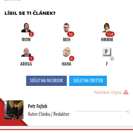
LÍBIL SE TI ČLÁNEK?
5
16
114
WOW
MEH
HMMM
1
5
0
ARRGG
HAHA
F
SDÍLET NA FACEBOOK
SDÍLET NA TWITTER
Nahlásit chybu
Petr Fejtek
Autor článku / Redaktor