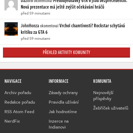
Dazlirn
Předobjednávky GTA 6 jsou bezprecedentní.
okomentoval
Nová prezentace má ještě zvýšit očekávání hráčů
před 59 minutami
JohnHonza
Vrchol chamtivosti? Rockstar schytává
okomentoval
kritiku za GTA 6
před 59 minutami
PŘEHLED AKTIVITY KOMUNITY
NAVIGACE
INFORMACE
KOMUNITA
Archiv pořadu
Zásady ochrany
Nejnovější
příspěvky
Redakce pořadu
Pravidla užívání
Žebříček uživatelů
RSS Atom Feed
Jak hodnotíme
NerdFix
Inzerce na
Indianovi