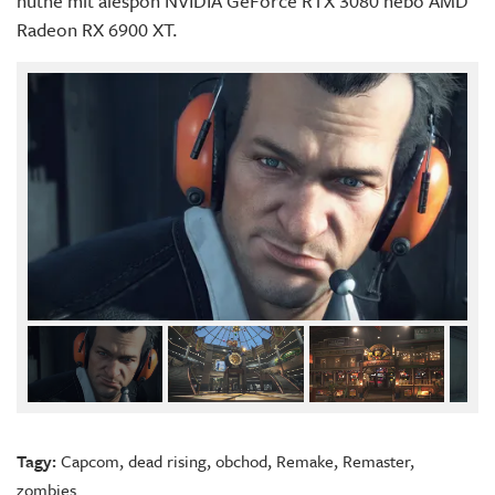
nutné mít alespoň NVIDIA GeForce RTX 3080 nebo AMD
Radeon RX 6900 XT.
Tagy:
Capcom
,
dead rising
,
obchod
,
Remake
,
Remaster
,
zombies