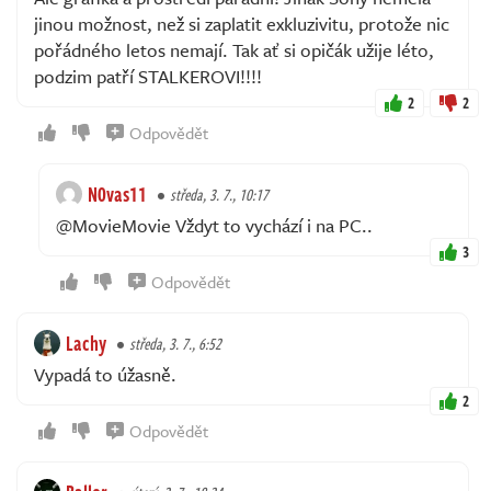
jinou možnost, než si zaplatit exkluzivitu, protože nic
pořádného letos nemají. Tak ať si opičák užije léto,
podzim patří STALKEROVI!!!!
2
2
Odpovědět
N0vas11
středa, 3. 7., 10:17
@MovieMovie Vždyt to vychází i na PC..
3
Odpovědět
Lachy
středa, 3. 7., 6:52
Vypadá to úžasně.
2
Odpovědět