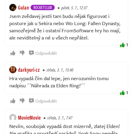
Gulan
ROCKETCLUB
pátek, 5. 7., 12:37
Jsem zvědavej jestli tam budu nějak figurovat i
posture jak u Sekira nebo Wo Long: Fallen Dynasty,
samozřejmě že i ostatní FromSoftware hry ho mají,
ale neviditelný a né u všech nepřátel.
1
Odpovědět
darkyuri-cz
středa, 3. 7., 15:40
Hra vypadá čím dal lepe, jen nerozumím tomu
nadpisu ´´Náhrada za Elden Ring?´´
1
Odpovědět
MovieMovie
středa, 3. 7., 7:47
Nevím, soubojak vypadá dost mizerně, zlatej Elden!
Ale grafika a prostředí parádní! Jinak Sony neměla