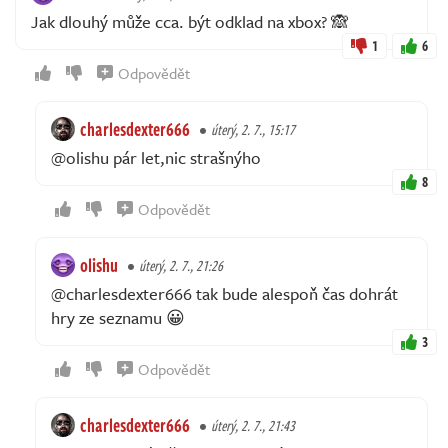
Jak dlouhý může cca. být odklad na xbox? 🙈
1
6
Odpovědět
charlesdexter666
úterý, 2. 7., 15:17
@olishu pár let,nic strašnýho
8
Odpovědět
olishu
úterý, 2. 7., 21:26
@charlesdexter666 tak bude alespoň čas dohrát
hry ze seznamu 😀
3
Odpovědět
charlesdexter666
úterý, 2. 7., 21:43