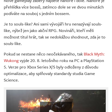
Nové gameplay záběry najdete nahoře i dole. Nahoře je
přehlídka více bossů, zatímco dole se ve dvou minutách
podíváte na souboj s jedním bossem.
Je to souls-like? Ani sami vývojáři hru nenazývají souls-
like, nýbrž jen jako akční RPG. Novináři, kteří měli
možnost titul hrát, tak se nedokážou shodnout, zda je to
souls-like.
Pokud se nestane něco neočekávaného, tak
Black Myth:
Wukong
vyjde 20. 8. letošního roku na PC a PlayStation
5. Verze pro Xbox Series X/S byly odloženy z důvodu
optimalizace, aby splňovaly standardy studia Game
Science.