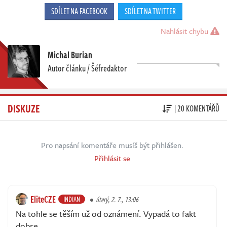
SDÍLET NA FACEBOOK
SDÍLET NA TWITTER
Nahlásit chybu
Michal Burian
Autor článku / Šéfredaktor
DISKUZE
| 20 KOMENTÁŘŮ
Pro napsání komentáře musíš být přihlášen.
Přihlásit se
EliteCZE
INDIAN
úterý, 2. 7., 13:06
Na tohle se těším už od oznámení. Vypadá to fakt
dobre