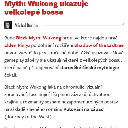
Myth: Wukong ukazuje
Živě
velkolepé bosse
Michal Burian
Bude
Black Myth: Wukong
hrou, ve které najdou hráči
Elden Ringu
po dohrání rozšíření
Shadow of the Erdtree
novou výzvu? To je v současné době těžké usuzovat. Nové
gameplay záběry ale ukazují některé z velkolepých bossů,
které na ně při objevování
starověké čínské mytologie
čekají.
Black Myth: Wukong láká na ohromující vizuální
zpracování, fascinující říši plnou zázraků, úchvatnou
krajinu a rozmanitý seznam nezapomenutelných postav
na základě slavného románu
Putování na západ
(Journey to the West).