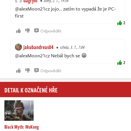
dagrym
úterý, 2. 7., 19:34
@alexMoon21cz jojo.. zatím to vypadá že je PC-
first
2
Odpovědět
jakubandreas04
středa, 3. 7., 7:04
@alexMoon21cz Nebál bych se 😁
2
Odpovědět
DETAIL K OZNAČENÉ HŘE
Black Myth: WuKong