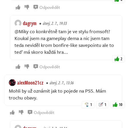
Odpovědět
dagrym
úterý, 2. 7., 19:33
@Miky co konkrétně tam je ve stylu fromsoft?
Koukal jsem na gameplay dema a nic jsem tam
teda neviděl krom bonfire-like savepointu ale to
teď má skoro každá hra...
2
Odpovědět
alexMoon21cz
úterý, 2. 7., 13:36
Mohli by už oznámit jak to pojede na PS5. Mám
trochu obavy.
1
1
10
Odpovědět