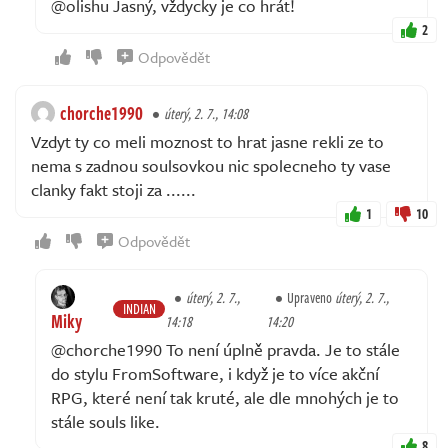
@olishu Jasný, vždycky je co hrát!
2
Odpovědět
chorche1990
úterý, 2. 7., 14:08
Vzdyt ty co meli moznost to hrat jasne rekli ze to
nema s zadnou soulsovkou nic spolecneho ty vase
clanky fakt stoji za ......
1
10
Odpovědět
úterý, 2. 7.,
Upraveno
úterý, 2. 7.,
INDIAN
Miky
14:18
14:20
@chorche1990 To není úplně pravda. Je to stále
do stylu FromSoftware, i když je to více akční
RPG, které není tak kruté, ale dle mnohých je to
stále souls like.
8