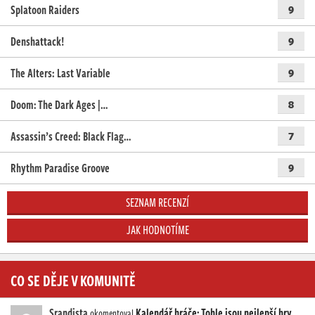
Splatoon Raiders
9
Denshattack!
9
The Alters: Last Variable
9
Doom: The Dark Ages |…
8
Assassin’s Creed: Black Flag…
7
Rhythm Paradise Groove
9
SEZNAM RECENZÍ
JAK HODNOTÍME
CO SE DĚJE V KOMUNITĚ
Srandista
Kalendář hráče: Tohle jsou nejlepší hry,
okomentoval