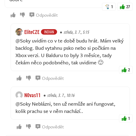
1
27
Odpovědět
EliteCZE
INDIAN
středa, 3. 7., 5:15
@Soky uvidím co v te době budu hrát. Mám velký
backlog. Bud vytahnu psko nebo si počkám na
Xbox verzi. U Balduru to byly 3 měsíce, tady
čekám něco podobného, tak uvidime 🙂
2
Odpovědět
N0vas11
středa, 3. 7., 10:16
@Soky Neblázni, ten už nemůže ani fungovat,
kolik prachu se v něm nachází..
1
Odpovědět