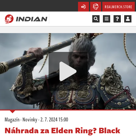
REALMERCH.STORE
Magazín
Recenze
Videa
Soutěže
Databáze
Komunita
Magazín
·
Novinky
·
2. 7. 2024 15:00
Redakce
Náhrada za Elden Ring? Black