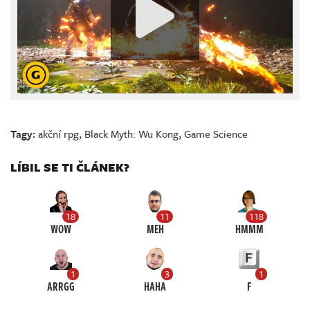
Tagy:
akční rpg
,
Black Myth: Wu Kong
,
Game Science
LÍBIL SE TI ČLÁNEK?
18
11
118
WOW
MEH
HMMM
1
3
1
ARRGG
HAHA
F