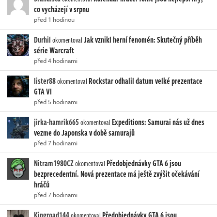
co vycházejí v srpnu
před 1 hodinou
Durhil
Jak vznikl herní fenomén: Skutečný příběh
okomentoval
série Warcraft
před 4 hodinami
lister88
Rockstar odhalil datum velké prezentace
okomentoval
GTA VI
před 5 hodinami
jirka-hamrik665
Expeditions: Samurai nás už dnes
okomentoval
vezme do Japonska v době samurajů
před 7 hodinami
Nitram1980CZ
Předobjednávky GTA 6 jsou
okomentoval
bezprecedentní. Nová prezentace má ještě zvýšit očekávání
hráčů
před 7 hodinami
Kingroad144
Předobjednávky GTA 6 jsou
okomentoval