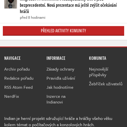
bezprecedentní. Nová prezentace má ještě zvýšit očekávání
hráčů
před 8 hodinami
PŘEHLED AKTIVITY KOMUNITY
NAVIGACE
INFORMACE
KOMUNITA
Archiv pořadu
Zásady ochrany
Nejnovější
příspěvky
Redakce pořadu
Pravidla užívání
Žebříček uživatelů
RSS Atom Feed
Jak hodnotíme
NerdFix
Inzerce na
Indianovi
Indian je herní projekt sdružující hráče a hráčky všeho věku
kolem témat o počítačových a konzolových hrách.