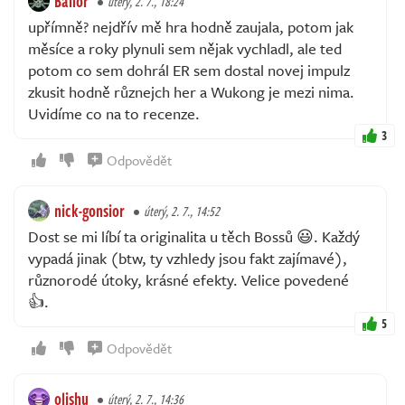
Ballor
úterý, 2. 7., 18:24
upřímně? nejdřív mě hra hodně zaujala, potom jak
měsíce a roky plynuli sem nějak vychladl, ale ted
potom co sem dohrál ER sem dostal novej impulz
zkusit hodně různejch her a Wukong je mezi nima.
Uvidíme co na to recenze.
3
Odpovědět
nick-gonsior
úterý, 2. 7., 14:52
Dost se mi líbí ta originalita u těch Bossů 😃. Každý
vypadá jinak (btw, ty vzhledy jsou fakt zajímavé),
různorodé útoky, krásné efekty. Velice povedené
👍.
5
Odpovědět
olishu
úterý, 2. 7., 14:36