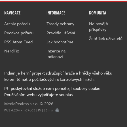
NAVIGACE
INFORMACE
KOMUNITA
Archiv pořadu
Zásady ochrany
Nejnovější
příspěvky
Redakce pořadu
Pravidla užívání
Žebříček uživatelů
RSS Atom Feed
Jak hodnotíme
NerdFix
Inzerce na
Indianovi
Indian je herní projekt sdružující hráče a hráčky všeho věku
kolem témat o počítačových a konzolových hrách.
Při poskytování služeb nám pomáhají soubory cookie.
Používáním webu vyjadřujete souhlas.
MediaRealms s.r.o.
© 2026
IWS 4.234 - m07d03 | IN | 26 ms |