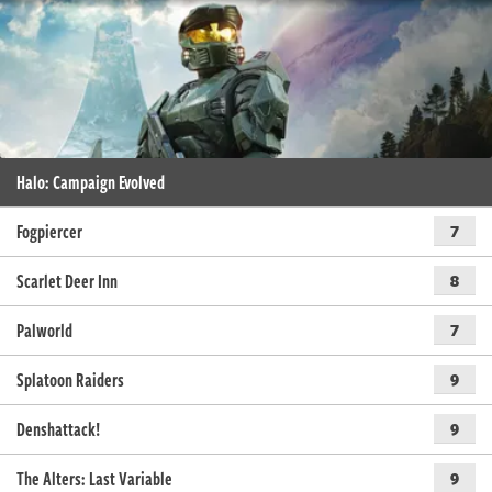
Halo: Campaign Evolved
Fogpiercer
7
Scarlet Deer Inn
8
Palworld
7
Splatoon Raiders
9
Denshattack!
9
The Alters: Last Variable
9