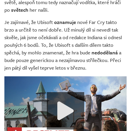
světě, alespoň tomu tedy naznačují vodítka, které hráči
po
světech
her našli.
Je zajímavé, že Ubisoft
oznamuje
nové Far Cry takto
brzo a určitě to není dobře. Už minulý díl si nevedl tak
skvěle, jak jsme očekávali a od redakce Indiana si odnesl
pouhých 6 bodů. To, že Ubisoft s dalším dílem takto
spěchá, by mohlo znamenat, že hra bude
nedodělaná
a
bude pouze generickou a nezajímavou střílečkou. Přeci
jen pátý díl vyšel teprve letos v březnu.