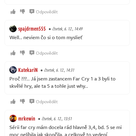
Odpovědět
spajdrmen555
čtvrtek, 6. 12., 14:49
Well.. neviem čo si o tom myslieť
Odpovědět
KatekariN
čtvrtek, 6. 12., 14:31
Proč ???.. Já jsem zastancem Far Cry 1 a 3 byli to
skvělé hry, ale ta 5 a tohle just why..
Odpovědět
mrkewin
čtvrtek, 6. 12., 13:51
Sérii far cry mám docela rád hlavně 3,4, bd. 5 se mi
moc nelíbila jak skončila, a celkově to vedení