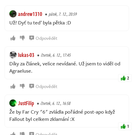
andrew1310
pátek, 7. 12., 20:59
Už? Dyť tu teď byla pětka :D
Odpovědět
lukas-03
čtvrtek, 6. 12., 17:45
Díky za článek, velice nevídané. Už jsem to viděl od
Agraeluse.
2
Odpovědět
JustFilip
čtvrtek, 6. 12., 16:58
Že by Far Cry "6" zvládla pořádné post-apo když
Fallout byl celkem zklamání :X
1
Odpovědět