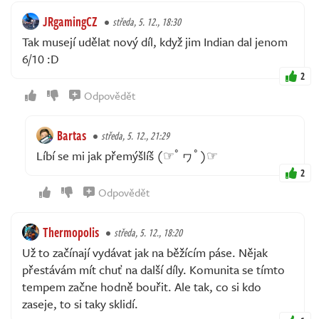
JRgamingCZ
středa, 5. 12., 18:30
Tak musejí udělat nový díl, když jim Indian dal jenom
6/10 :D
2
Odpovědět
Bartas
středa, 5. 12., 21:29
Líbí se mi jak přemýšlíš (☞ﾟヮﾟ)☞
2
Odpovědět
Thermopolis
středa, 5. 12., 18:20
Už to začínají vydávat jak na běžícím páse. Nějak
přestávám mít chuť na další díly. Komunita se tímto
tempem začne hodně bouřit. Ale tak, co si kdo
zaseje, to si taky sklidí.