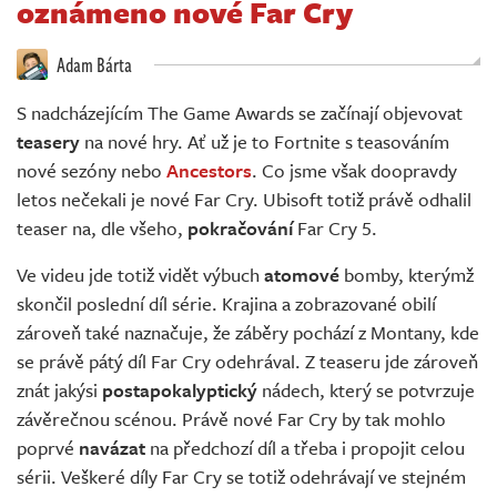
oznámeno nové Far Cry
Živě
Adam Bárta
S nadcházejícím The Game Awards se začínají objevovat
teasery
na nové hry. Ať už je to Fortnite s teasováním
nové sezóny nebo
Ancestors
. Co jsme však doopravdy
letos nečekali je nové Far Cry. Ubisoft totiž právě odhalil
teaser na, dle všeho,
pokračování
Far Cry 5.
Ve videu jde totiž vidět výbuch
atomové
bomby, kterýmž
skončil poslední díl série. Krajina a zobrazované obilí
zároveň také naznačuje, že záběry pochází z Montany, kde
se právě pátý díl Far Cry odehrával. Z teaseru jde zároveň
znát jakýsi
postapokalyptický
nádech, který se potvrzuje
závěrečnou scénou. Právě nové Far Cry by tak mohlo
poprvé
navázat
na předchozí díl a třeba i propojit celou
sérii. Veškeré díly Far Cry se totiž odehrávají ve stejném