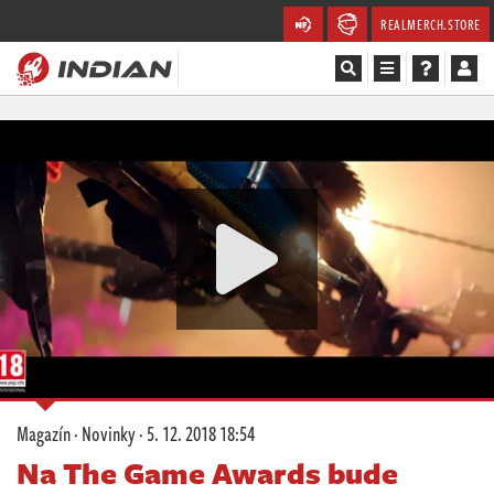
REALMERCH.STORE
Magazín
Recenze
Videa
Soutěže
Databáze
Komunita
Magazín
·
Novinky
·
5. 12. 2018 18:54
Redakce
Na The Game Awards bude