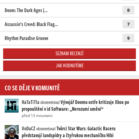
Doom: The Dark Ages |…
8
Assassin’s Creed: Black Flag…
7
Rhythm Paradise Groove
9
SEZNAM RECENZÍ
JAK HODNOTÍME
CO SE DĚJE V KOMUNITĚ
HaTaTiTla
Vývojář Doomu ostře kritizuje Xbox po
okomentoval
propouštění v id Software: „Nerozumí umění“
před 13 minutami
VoDaCZ
Tvůrci Star Wars: Galactic Raceru
okomentoval
představují landspídry a čtyřrukou mechaničku Hibi