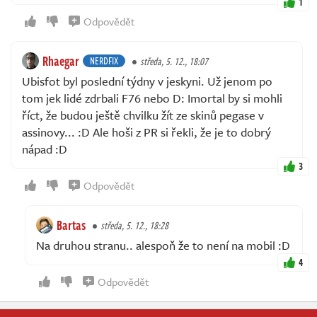
1
Odpovědět
Rhaegar
NERDFIX
středa, 5. 12., 18:07
Ubisfot byl poslední týdny v jeskyni. Už jenom po
tom jek lidé zdrbali F76 nebo D: Imortal by si mohli
říct, že budou ještě chvilku žít ze skinů pegase v
assinovy... :D Ale hoši z PR si řekli, že je to dobrý
nápad :D
3
Odpovědět
Bartas
středa, 5. 12., 18:28
Na druhou stranu.. alespoň že to není na mobil :D
4
Odpovědět