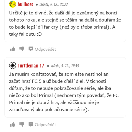
bullboss
středa, 5. 12., 20:22
Určitě je to divné, že další díl je oznámený na konci
tohoto roku, ale stejně se těším na další a doufám že
to bude lepší díl far cry (než bylo třeba primal). A
taky falloutu :D
Odpovědět
Turttleman-17
středa, 5. 12., 19:55
Ja musím konštatovať, že som ešte nestihol ani
začať hrať FC 5 a už bude ďalší diel. V tichosti
dúfam, že to nebude pokračovanie série, ale iba
niečo ako bol Primal (nechcem tým povedať, že FC
Primal nie je dobrá hra, ale väčšinou nie je
zaraďovaný ako pokračovanie série).
Odpovědět