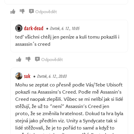
Odpovědět
dark-dead
čtvrtek, 6. 12., 10:05
teď všichni chtěj jen peníze a kuli tomu pokazili i
assassin´s creed
Odpovědět
suk
čtvrtek, 6. 12., 20:03
Mohu se zeptat co přesně podle Vás/Tebe Ubisoft
pokazli na Assassins's Creed. Podle mě Assassin's
Creed naopak zlepšili. Vůbec se mi nelíbí jak si lidé
stěžují, že už to "není" Assassin's Creed jen
proto, že se změnila hratelnost. Dokud ta hra byla
stejná jako předtím viz. Unity a Syndycate tak si
lidé stěžovali, že je to pořád to samé a když to