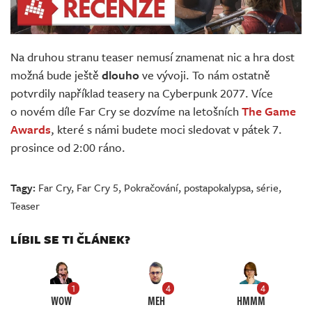
Na druhou stranu teaser nemusí znamenat nic a hra dost
možná bude ještě
dlouho
ve vývoji. To nám ostatně
potvrdily například teasery na Cyberpunk 2077. Více
o novém díle Far Cry se dozvíme na letošních
The Game
Awards
, které s námi budete moci sledovat v pátek 7.
prosince od 2:00 ráno.
Tagy:
Far Cry
,
Far Cry 5
,
Pokračování
,
postapokalypsa
,
série
,
Teaser
LÍBIL SE TI ČLÁNEK?
1
4
4
WOW
MEH
HMMM