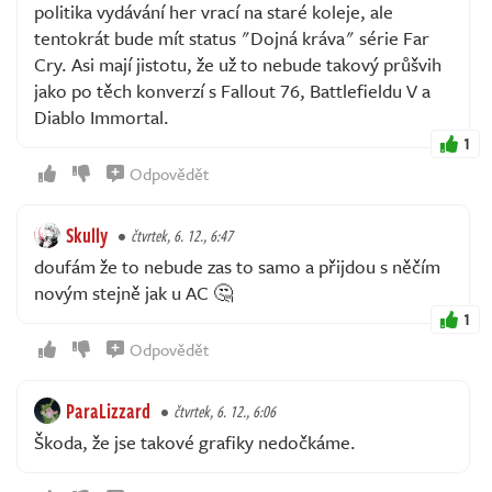
politika vydávání her vrací na staré koleje, ale
tentokrát bude mít status "Dojná kráva" série Far
Cry. Asi mají jistotu, že už to nebude takový průšvih
jako po těch konverzí s Fallout 76, Battlefieldu V a
Diablo Immortal.
1
Odpovědět
Skully
čtvrtek, 6. 12., 6:47
doufám že to nebude zas to samo a přijdou s něčím
novým stejně jak u AC 🤔
1
Odpovědět
ParaLizzard
čtvrtek, 6. 12., 6:06
Škoda, že jse takové grafiky nedočkáme.