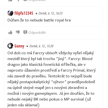
filipfa12345
čtvrtek, 6. 12., 16:23
Dúfam že to nebude battle royal hra
Odpovědět
Gunny
čtvrtek, 6. 12., 15:20
Od dob co má Farcry ubisoft vždycky vyšel nějaký
mezidíl který byl tak trochu "jiný". Farcry: Blood
dragon jako klasická fonetická střílečka, ale v
naprosto úžasném prostředí a Farcry Primal, který
nás zavedl do pravěku. Tentokrát to nejspíš bude
nějaký postapokaliptický "výtvor" pravděpodobně
na úplně stejné mapě jen s novými zbraněmi a
možná i novým gameplayem. Já jen doufám, že to
nebude nejaký BR nebo pokus o MP survival (už
jeden nás sklamal)