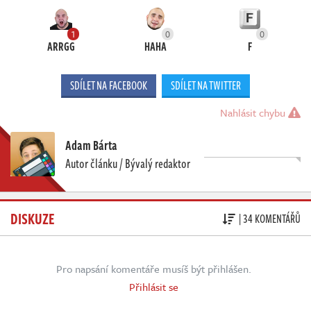
1
0
0
ARRGG
HAHA
F
SDÍLET NA FACEBOOK
SDÍLET NA TWITTER
Nahlásit chybu
Adam Bárta
Autor článku / Bývalý redaktor
DISKUZE
| 34 KOMENTÁŘŮ
Pro napsání komentáře musíš být přihlášen.
Přihlásit se