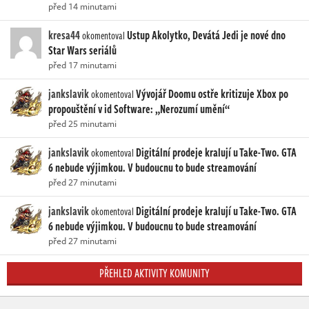
před 14 minutami
kresa44
Ustup Akolytko, Devátá Jedi je nové dno
okomentoval
Star Wars seriálů
před 17 minutami
jankslavik
Vývojář Doomu ostře kritizuje Xbox po
okomentoval
propouštění v id Software: „Nerozumí umění“
před 25 minutami
jankslavik
Digitální prodeje kralují u Take-Two. GTA
okomentoval
6 nebude výjimkou. V budoucnu to bude streamování
před 27 minutami
jankslavik
Digitální prodeje kralují u Take-Two. GTA
okomentoval
6 nebude výjimkou. V budoucnu to bude streamování
před 27 minutami
PŘEHLED AKTIVITY KOMUNITY