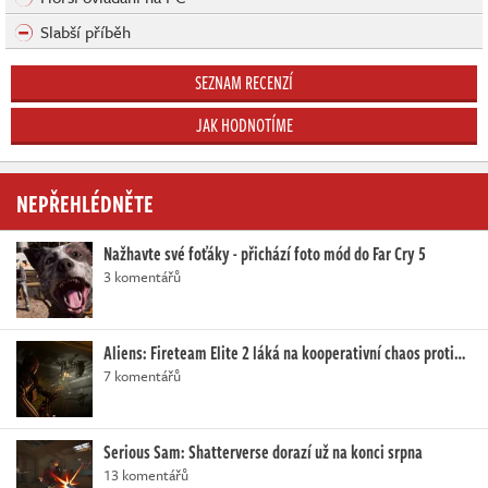
Slabší příběh
SEZNAM RECENZÍ
JAK HODNOTÍME
NEPŘEHLÉDNĚTE
Nažhavte své foťáky - přichází foto mód do Far Cry 5
3 komentářů
Aliens: Fireteam Elite 2 láká na kooperativní chaos proti…
7 komentářů
Serious Sam: Shatterverse dorazí už na konci srpna
13 komentářů