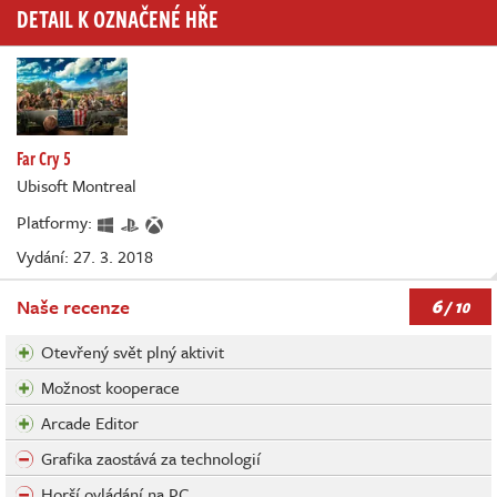
DETAIL K OZNAČENÉ HŘE
Far Cry 5
Ubisoft Montreal
Platformy:
Vydání: 27. 3. 2018
6
Naše recenze
/ 10
Otevřený svět plný aktivit
Možnost kooperace
Arcade Editor
Grafika zaostává za technologií
Horší ovládání na PC