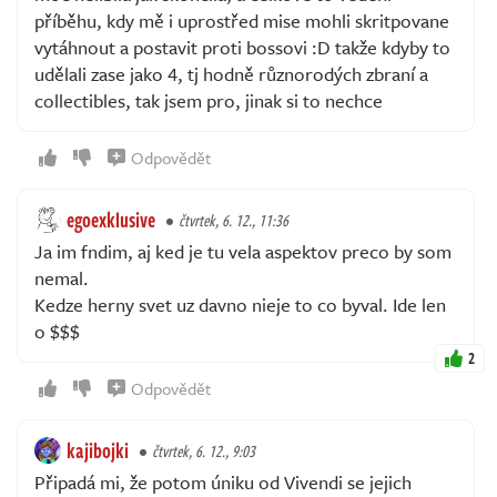
příběhu, kdy mě i uprostřed mise mohli skritpovane
vytáhnout a postavit proti bossovi :D takže kdyby to
udělali zase jako 4, tj hodně různorodých zbraní a
collectibles, tak jsem pro, jinak si to nechce
Odpovědět
egoexklusive
čtvrtek, 6. 12., 11:36
Ja im fndim, aj ked je tu vela aspektov preco by som
nemal.
Kedze herny svet uz davno nieje to co byval. Ide len
o $$$
2
Odpovědět
kajibojki
čtvrtek, 6. 12., 9:03
Připadá mi, že potom úniku od Vivendi se jejich