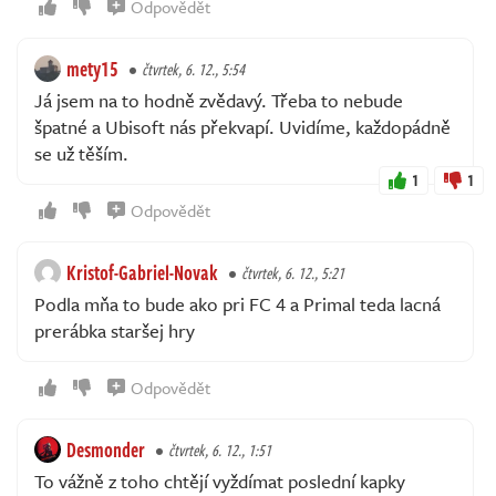
Odpovědět
mety15
čtvrtek, 6. 12., 5:54
Já jsem na to hodně zvědavý. Třeba to nebude
špatné a Ubisoft nás překvapí. Uvidíme, každopádně
se už těším.
1
1
Odpovědět
Kristof-Gabriel-Novak
čtvrtek, 6. 12., 5:21
Podla mňa to bude ako pri FC 4 a Primal teda lacná
prerábka staršej hry
Odpovědět
Desmonder
čtvrtek, 6. 12., 1:51
To vážně z toho chtějí vyždímat poslední kapky