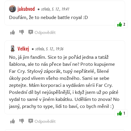
jakubvod
středa, 5. 12., 19:41
Doufám, že to nebude battle royal :D
2
Odpovědět
Velkej
středa, 5. 12., 19:36
No, já jim fandím. Sice to je pořád jedna a tatáž
šablona, ale to nás přece baví ne? Proto kupujeme
Far Cry. Stylový záporák, tupý nepřátelé, šilené
úkoly pod vlivem všeho možného. Sami se sebe
zeptejte. Mám korporaci a vydávám sérii Far Cry.
Poslední díl byl nejúspěšnější, i když jsem už po páté
vydal to samé v jiném kabátku. Udělám to znova? No
jasný, prachy to sype, lidi to baví, co bych měnil :)
1
Odpovědět