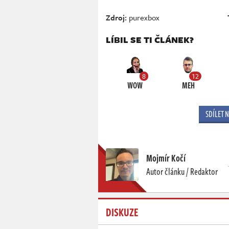
Zdroj:
purexbox
LÍBIL SE TI ČLÁNEK?
8
12
WOW
MEH
SDÍLET 
Mojmír Kočí
Autor článku / Redaktor
DISKUZE