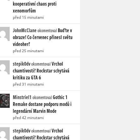
kooperativní chaos proti
xenomorfům
před 15 minutami
JohnMcClane
Buďte v
okomentoval
obraze! Co červenec přinesl světu
videoher?
před 25 minutami
stepik0dv
Vrchol
okomentoval
chamtivosti? Rockstar schytává
kritiku za GTA 6
před 31 minutami
Minstriel1
Gothic 1
okomentoval
Remake dostane podporu modů i
legendární Marvin Mode
před 42 minutami
stepik0dv
Vrchol
okomentoval
chamtivosti? Rockstar schytává