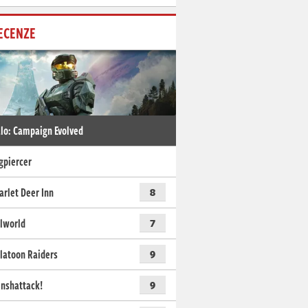
ECENZE
lo: Campaign Evolved
gpiercer
arlet Deer Inn
8
lworld
7
latoon Raiders
9
nshattack!
9