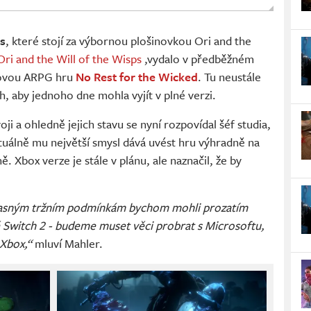
s
, které stojí za výbornou plošinovkou Ori and the
Ori and the Will of the Wisps
,vydalo v předběžném
 novou ARPG hru
No Rest for the Wicked
. Tu neustále
h, aby jednoho dne mohla vyjít v plné verzi.
ji a ohledně jejich stavu se nyní rozpovídal šéf studia,
aktuálně mu největší smysl dává uvést hru výhradně na
ě. Xbox verze je stále v plánu, ale naznačil, že by
sným tržním podmínkám bychom mohli prozatím
 Switch 2 - budeme muset věci probrat s Microsoftu,
 Xbox,“
mluví Mahler.