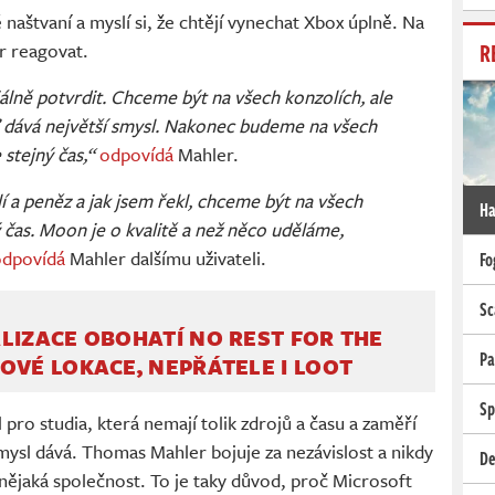
aštvaní a myslí si, že chtějí vynechat Xbox úplně. Na
R
r reagovat.
álně potvrdit. Chceme být na všech konzolích, ale
ď dává největší smysl. Nakonec budeme na všech
 stejný čas,“
odpovídá
Mahler.
í a peněz a jak jsem řekl, chceme být na všech
Ha
 čas. Moon je o kvalitě a než něco uděláme,
odpovídá
Mahler dalšímu uživateli.
Fo
Sc
LIZACE OBOHATÍ NO REST FOR THE
Pa
OVÉ LOKACE, NEPŘÁTELE I LOOT
Sp
pro studia, která nemají tolik zdrojů a času a zaměří
smysl dává. Thomas Mahler bojuje za nezávislost a nikdy
De
a nějaká společnost. To je taky důvod, proč Microsoft