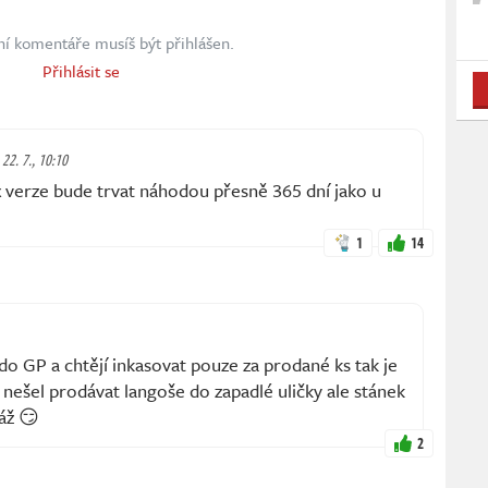
ní komentáře musíš být přihlášen.
Přihlásit se
 22. 7., 10:10
x verze bude trvat náhodou přesně 365 dní jako u
1
14
do GP a chtějí inkasovat pouze za prodané ks tak je
y nešel prodávat langoše do zapadlé uličky ale stánek
láž 😏
2