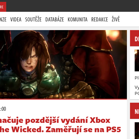
RE
NZE
VIDEA
SOUTĚŽE
DATABÁZE
KOMUNITA
REDAKCE
ŽIVĚ
D
P
Vy
P
2:00
N
ačuje pozdější vydání Xbox
the Wicked. Zaměřují se na PS5