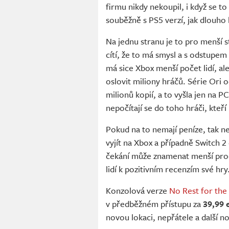
firmu nikdy nekoupil, i když se t
souběžně s PS5 verzí, jak dlouho
Na jednu stranu je to pro menší s
cítí, že to má smysl a s odstupem
má sice Xbox menší počet lidí, ale
oslovit miliony hráčů. Série Ori 
milionů kopií, a to vyšla jen na P
nepočítají se do toho hráči, kteří
Pokud na to nemají peníze, tak n
vyjít na Xbox a případně Switch 2 
čekání může znamenat menší prod
lidí k pozitivním recenzím své hry
Konzolová verze
No Rest for the
v předběžném přístupu za
39,99 
novou lokaci, nepřátele a další no