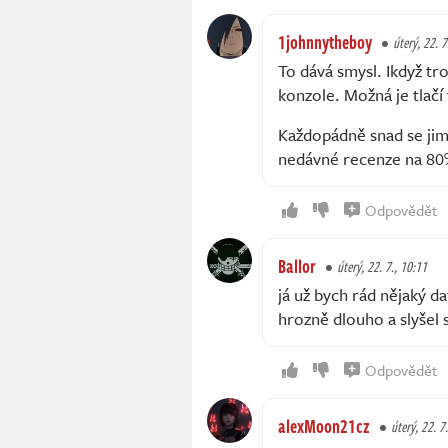
1johnnytheboy
úterý, 22. 7
To dává smysl. Ikdyž tr
konzole. Možná je tlačí
Každopádně snad se jim
nedávné recenze na 80%
Odpovědět
Ballor
úterý, 22. 7., 10:11
já už bych rád nějaký da
hrozně dlouho a slyšel s
Odpovědět
alexMoon21cz
úterý, 22. 7