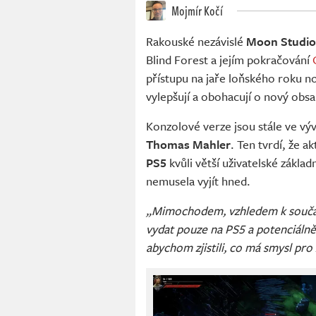
Mojmír Kočí
Rakouské nezávislé
Moon Studio
Blind Forest a jejím pokračování
přístupu na jaře loňského roku
vylepšují a obohacují o nový obsa
Konzolové verze jsou stále ve vývo
Thomas Mahler
. Ten tvrdí, že 
PS5
kvůli větší uživatelské základn
nemusela vyjít hned.
„Mimochodem, vzhledem k souča
vydat pouze na PS5 a potenciálně
abychom zjistili, co má smysl pro