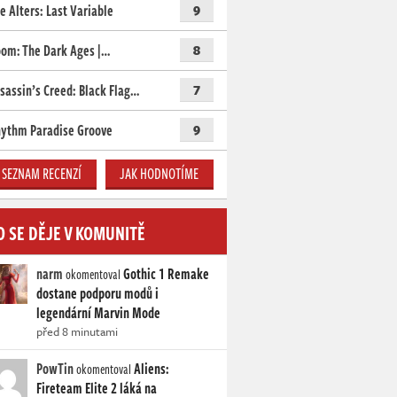
e Alters: Last Variable
9
om: The Dark Ages |…
8
sassin’s Creed: Black Flag…
7
ythm Paradise Groove
9
SEZNAM RECENZÍ
JAK HODNOTÍME
O SE DĚJE V KOMUNITĚ
narm
Gothic 1 Remake
okomentoval
dostane podporu modů i
legendární Marvin Mode
před 8 minutami
PowTin
Aliens:
okomentoval
Fireteam Elite 2 láká na