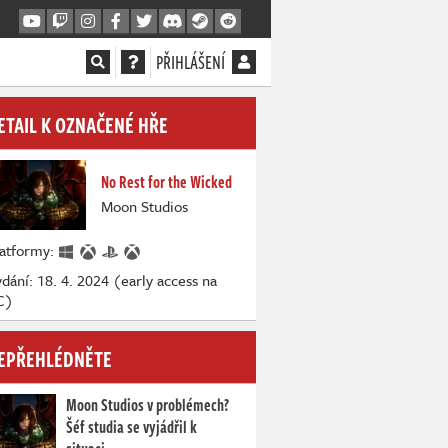
PŘIHLÁŠENÍ
ETAIL K OZNAČENÉ HŘE
No Rest for the Wicked
Moon Studios
latformy:
dání: 18. 4. 2024 (early access na
C)
EPŘEHLÉDNĚTE
Moon Studios v problémech?
Šéf studia se vyjádřil k