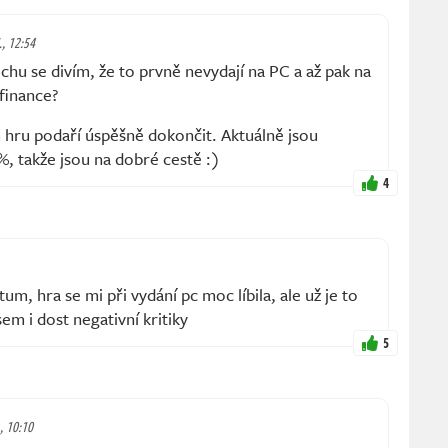
., 12:54
ochu se divím, že to prvně nevydají na PC a až pak na
 finance?
 hru podaří úspěšně dokončit. Aktuálně jsou
, takže jsou na dobré cestě :)
4
tum, hra se mi při vydání pc moc líbila, ale už je to
em i dost negativní kritiky
5
., 10:10