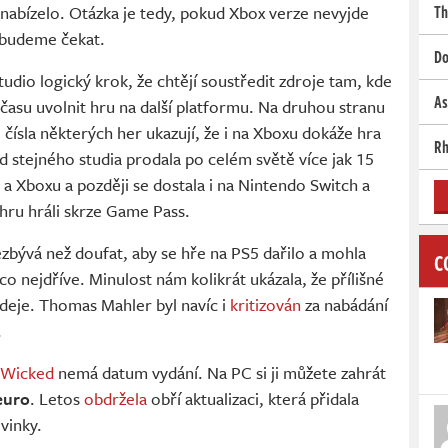
o nabízelo. Otázka je tedy, pokud Xbox verze nevyjde
Th
 budeme čekat.
Do
tudio logický krok, že chtějí soustředit zdroje tam, kde
As
 času uvolnit hru na další platformu. Na druhou stranu
 čísla některých her ukazují, že i na Xboxu dokáže hra
Rh
od stejného studia prodala po celém světě více jak 15
C a Xboxu a později se dostala i na Nintendo Switch a
 hru hráli skrze Game Pass.
ezbývá než doufat, aby se hře na PS5 dařilo a mohla
C
co nejdříve. Minulost nám kolikrát ukázala, že přílišné
eje. Thomas Mahler byl navíc i
kritizován
za nabádání
.
 Wicked
nemá datum vydání. Na PC si ji můžete zahrát
euro
. Letos
obdržela
obří aktualizaci, která přidala
vinky.