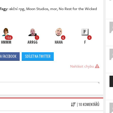
Tagy:
akční rpg
,
Moon Studios
,
mor
,
No Rest for the Wicked
156
1
6
4
HMMM
ARRGG
HAHA
F
NA FACEBOOK
SDÍLET NA TWITTER
Nahlásit chybu
| 10 KOMENTÁŘŮ