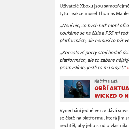
Uživatelé Xboxu jsou samozřejmě n
tyto reakce musel Thomas Mahle
„Není nic, co bych teď mohl ofici
koukáme se na čísla a PS5 mi te
platformách, ale nemusí to být ve
„Konzolové porty stojí hodně úsil
platformách, ale to zabere nějaký
promyslíme, jestli to má smysl,“
OBŘÍ AKTUA
WICKED O N
Vynechání jedné verze dává smysl 
se čistě na platformu, která jim 
nechtěl, aby jeho studio vlastnil