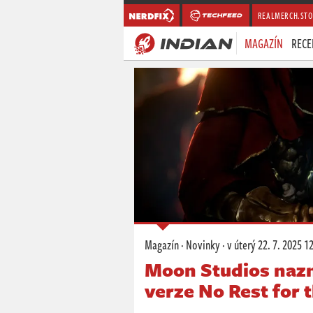
REALMERCH.STO
MAGAZÍN
RECE
Magazín
·
Novinky
·
v úterý
22. 7. 2025 1
Moon Studios nazn
verze No Rest for 