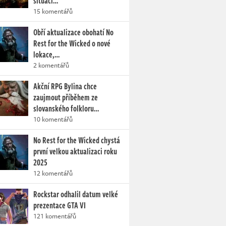
situaci…
15 komentářů
Obří aktualizace obohatí No
Rest for the Wicked o nové
lokace,…
2 komentářů
Akční RPG Bylina chce
zaujmout příběhem ze
slovanského folkloru…
10 komentářů
No Rest for the Wicked chystá
první velkou aktualizaci roku
2025
12 komentářů
Rockstar odhalil datum velké
prezentace GTA VI
121 komentářů