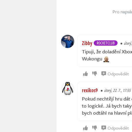
Pro napsá
Zibby
ROCKETCLUB
úterý,
Tipuji, že doladění Xbo
Wukongu
Odpovědět
rexikos9
úterý, 22. 7., 17:55
Pokud nechtějí hru dát 
to logické. Já bych tak
bych odtáhl na hlavní p
Odpovědět