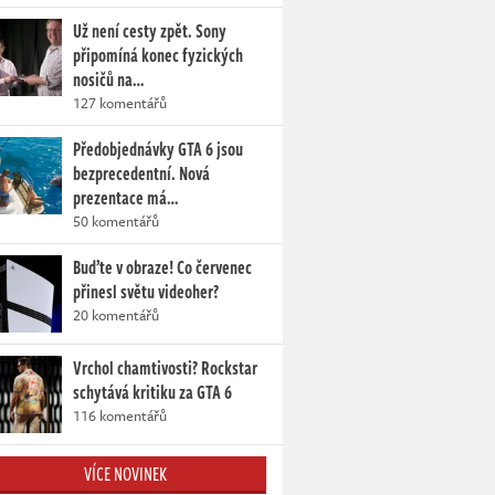
Už není cesty zpět. Sony
připomíná konec fyzických
nosičů na…
127 komentářů
Předobjednávky GTA 6 jsou
bezprecedentní. Nová
prezentace má…
50 komentářů
Buďte v obraze! Co červenec
přinesl světu videoher?
20 komentářů
Vrchol chamtivosti? Rockstar
schytává kritiku za GTA 6
116 komentářů
VÍCE NOVINEK