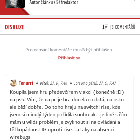
Autor článku / Šéfredaktor
DISKUZE
| 3 KOMENTÁŘŮ
Pro napsání komentáře musíš být přihlášen.
Přihlásit se
Tenurri
pátek, 27. 6., 7:46
Upraveno
pátek, 27. 6., 7:47
Koupila jsem hru předevčírem v akci (konečně :D)
na ps5. Vím, že na pc je hra docela rozbitá, na psku
ale běží dobře. Do toho hraju na switchi rise, kde
jsem si minulý týden pořídila sunbreak...jediné s čím
mám u wilds problém je zvyknout si na ovládání a
těžkopádnost IG oproti rise...a taky na absenci
wirebugs