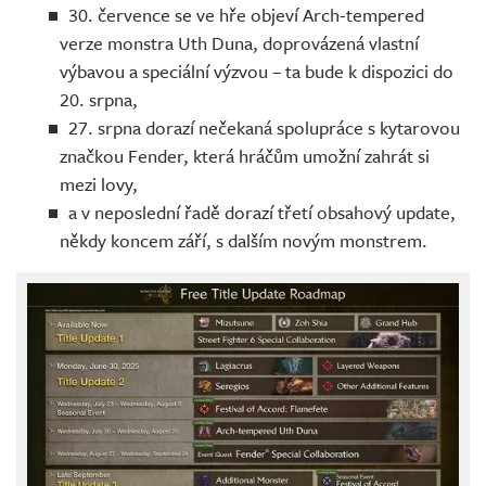
30. července se ve hře objeví Arch-tempered
verze monstra Uth Duna, doprovázená vlastní
výbavou a speciální výzvou – ta bude k dispozici do
20. srpna,
27. srpna dorazí nečekaná spolupráce s kytarovou
značkou Fender, která hráčům umožní zahrát si
mezi lovy,
a v neposlední řadě dorazí třetí obsahový update,
někdy koncem září, s dalším novým monstrem.