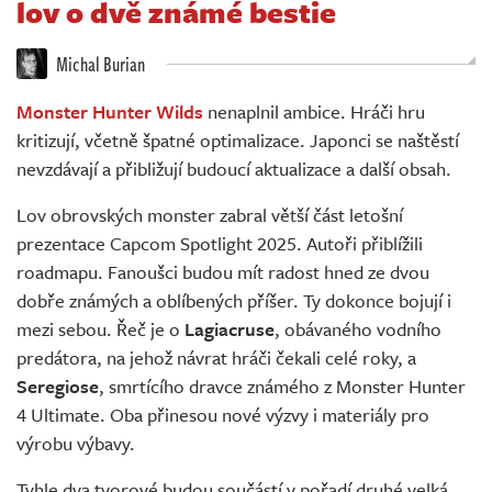
lov o dvě známé bestie
Živě
Michal Burian
Monster Hunter Wilds
nenaplnil ambice. Hráči hru
kritizují, včetně špatné optimalizace. Japonci se naštěstí
nevzdávají a přibližují budoucí aktualizace a další obsah.
Lov obrovských monster zabral větší část letošní
prezentace Capcom Spotlight 2025. Autoři přiblížili
roadmapu. Fanoušci budou mít radost hned ze dvou
dobře známých a oblíbených příšer. Ty dokonce bojují i
mezi sebou. Řeč je o
Lagiacruse
, obávaného vodního
predátora, na jehož návrat hráči čekali celé roky, a
Seregiose
, smrtícího dravce známého z Monster Hunter
4 Ultimate. Oba přinesou nové výzvy i materiály pro
výrobu výbavy.
Tyhle dva tvorové budou součástí v pořadí druhé velká