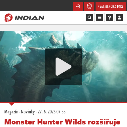
REALMERCH.STORE
Magazín
Recenze
Videa
Soutěže
Databáze
Komunita
Magazín
·
Novinky
·
27. 6. 2025 07:55
Redakce
Monster Hunter Wilds rozšiřuje