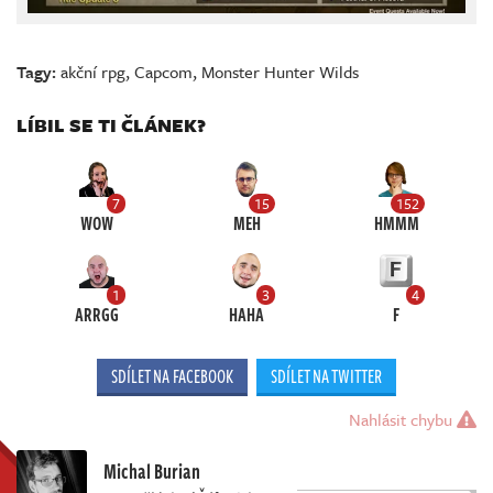
Tagy:
akční rpg
,
Capcom
,
Monster Hunter Wilds
LÍBIL SE TI ČLÁNEK?
7
15
152
WOW
MEH
HMMM
1
3
4
ARRGG
HAHA
F
SDÍLET NA FACEBOOK
SDÍLET NA TWITTER
Nahlásit chybu
Michal Burian