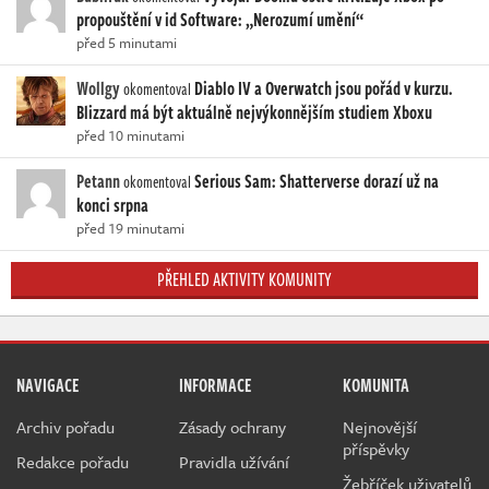
propouštění v id Software: „Nerozumí umění“
před 5 minutami
Wollgy
Diablo IV a Overwatch jsou pořád v kurzu.
okomentoval
Blizzard má být aktuálně nejvýkonnějším studiem Xboxu
před 10 minutami
Petann
Serious Sam: Shatterverse dorazí už na
okomentoval
konci srpna
před 19 minutami
PŘEHLED AKTIVITY KOMUNITY
NAVIGACE
INFORMACE
KOMUNITA
Archiv pořadu
Zásady ochrany
Nejnovější
příspěvky
Redakce pořadu
Pravidla užívání
Žebříček uživatelů