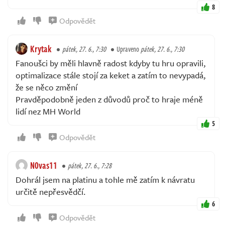
8
Odpovědět
Krytak
pátek, 27. 6., 7:30
Upraveno
pátek, 27. 6., 7:30
Fanoušci by měli hlavně radost kdyby tu hru opravili,
optimalizace stále stojí za keket a zatím to nevypadá,
že se něco změní
Pravděpodobně jeden z důvodů proč to hraje méně
lidí nez MH World
5
Odpovědět
N0vas11
pátek, 27. 6., 7:28
Dohrál jsem na platinu a tohle mě zatím k návratu
určitě nepřesvědčí.
6
Odpovědět