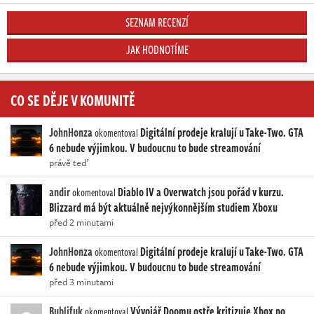
SEZNAM RECENZÍ
JAK HODNOTÍME
CO SE DĚJE V KOMUNITĚ
JohnHonza
Digitální prodeje kralují u Take-Two. GTA
okomentoval
6 nebude výjimkou. V budoucnu to bude streamování
právě teď
andir
Diablo IV a Overwatch jsou pořád v kurzu.
okomentoval
Blizzard má být aktuálně nejvýkonnějším studiem Xboxu
před 2 minutami
JohnHonza
Digitální prodeje kralují u Take-Two. GTA
okomentoval
6 nebude výjimkou. V budoucnu to bude streamování
před 3 minutami
Bublifuk
Vývojář Doomu ostře kritizuje Xbox po
okomentoval