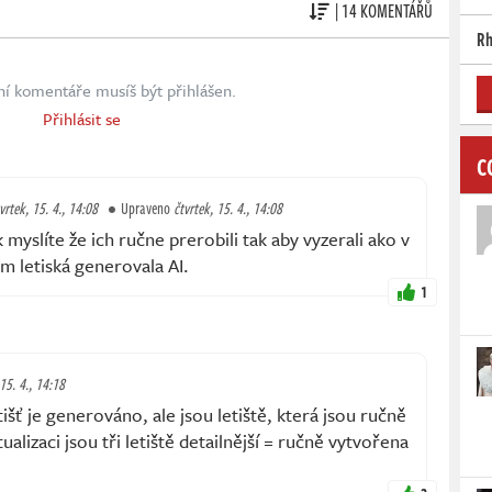
| 14 KOMENTÁŘŮ
Rh
ní komentáře musíš být přihlášen.
Přihlásit se
C
vrtek, 15. 4., 14:08
Upraveno
čtvrtek, 15. 4., 14:08
k myslíte že ich ručne prerobili tak aby vyzerali ako v
em letiská generovala AI.
1
 15. 4., 14:18
šť je generováno, ale jsou letiště, která jsou ručně
ualizaci jsou tři letiště detailnější = ručně vytvořena