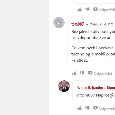
Odpověd
tom007
čtvrtek, 15. 4., 8:16
Bez jakychkoliv pochybn
pravdepodobne ze ani l
Celkem bych i ocekaval
technologie mohli promi
kandidat.
Odpovědět
Dzhan-Dzhandora-Muuu
@tom007 Naprostý 
Odpověd