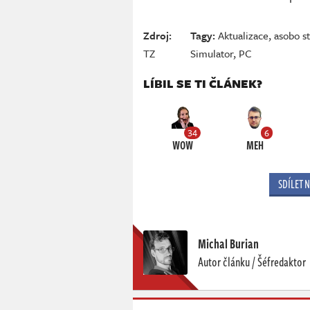
Zdroj:
Tagy:
Aktualizace
,
asobo s
TZ
Simulator
,
PC
LÍBIL SE TI ČLÁNEK?
34
6
WOW
MEH
SDÍLET 
Michal Burian
Autor článku / Šéfredaktor