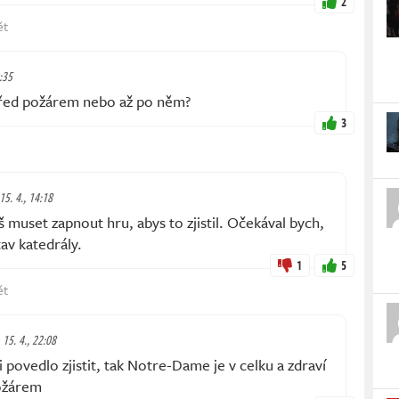
2
ět
0:35
řed požárem nebo až po něm?
3
 15. 4., 14:18
muset zapnout hru, abys to zjistil. Očekával bych,
tav katedrály.
1
5
ět
 15. 4., 22:08
povedlo zjistit, tak Notre-Dame je v celku a zdraví
požárem