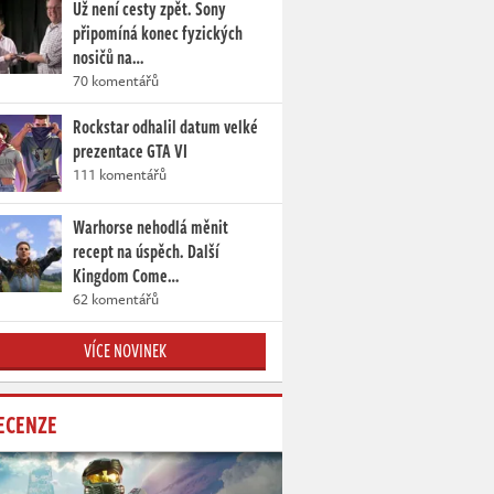
Už není cesty zpět. Sony
připomíná konec fyzických
nosičů na…
70 komentářů
Rockstar odhalil datum velké
prezentace GTA VI
111 komentářů
Warhorse nehodlá měnit
recept na úspěch. Další
Kingdom Come…
62 komentářů
VÍCE NOVINEK
ECENZE