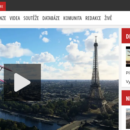
RE
NZE
VIDEA
SOUTĚŽE
DATABÁZE
KOMUNITA
REDAKCE
ŽIVĚ
D
P
Vy
N