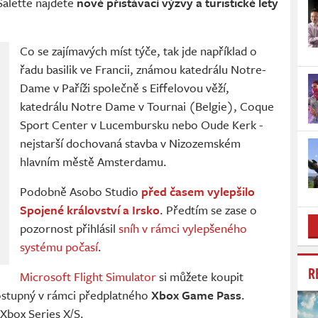
Salette najdete
nové přistávací výzvy a turistické lety
Co se zajímavých míst týče, tak jde například o
řadu basilik ve Francii, známou katedrálu Notre-
Dame v Paříži společně s Eiffelovou věží,
katedrálu Notre Dame v Tournai (Belgie), Coque
Sport Center v Lucembursku nebo Oude Kerk -
nejstarší dochovaná stavba v Nizozemském
hlavním městě Amsterdamu.
Podobně Asobo Studio
před časem vylepšilo
Spojené království a Irsko
. Předtím se zase o
pozornost přihlásil
sníh v rámci vylepšeného
systému počasí
.
R
Microsoft Flight Simulator
si můžete koupit
ostupný v rámci předplatného
Xbox Game Pass
.
Xbox Series X/S.