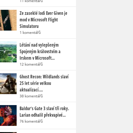
11 komentářů
Ze zaseklé lodi Ever Given je
mod v Microsoft Flight
Simulatoru
1 komentářů
Létání nad vylepšeným
Spojeným královstvím a
Irskem v Microsoft…
12 komentářů
Ghost Recon: Wildlands slaví
25 let série velkou
aktualizací.…
38 komentářů
Baldur's Gate 3 slaví tři roky.
Larian odhalil překvapivé…
76 komentářů