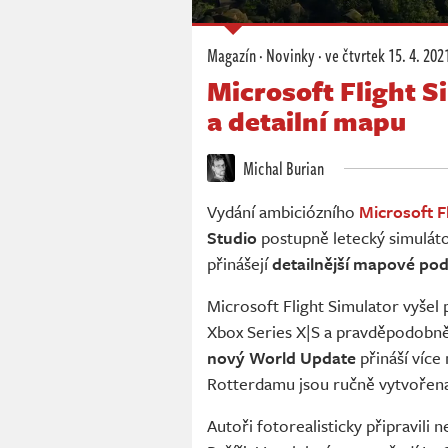
Magazín
·
Novinky
·
ve čtvrtek
15. 4. 202
Microsoft Flight S
a detailní mapu
Michal Burian
Vydání ambiciózního
Microsoft F
Studio
postupně letecký simuláto
přinášejí
detailnější mapové po
Microsoft Flight Simulator vyšel 
Xbox Series X|S a pravděpodobně 
nový World Update
přináší více
Rotterdamu jsou ručně vytvořen
Autoři fotorealisticky připravili