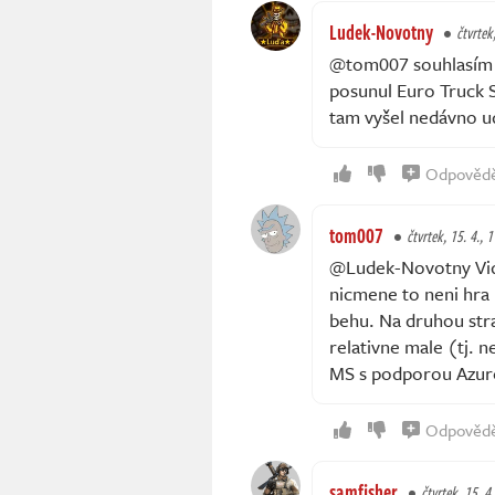
Ludek-Novotny
čtvrtek
@tom007 souhlasím a
posunul Euro Truck 
tam vyšel nedávno ud
Odpověd
tom007
čtvrtek, 15. 4., 
@Ludek-Novotny Vide
nicmene to neni hra 
behu. Na druhou stra
relativne male (tj. 
MS s podporou Azur
Odpověd
samfisher
čtvrtek, 15. 4