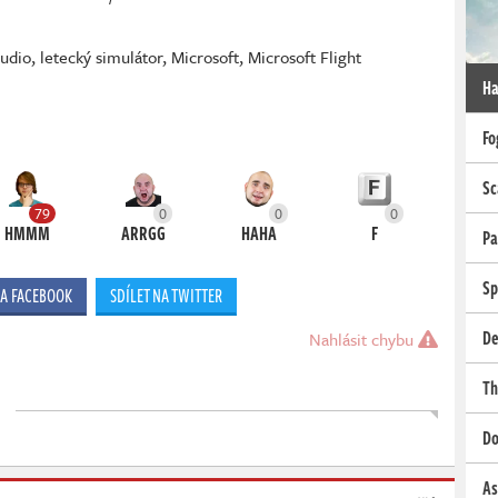
tudio
,
letecký simulátor
,
Microsoft
,
Microsoft Flight
Ha
Fo
Sc
79
0
0
0
HMMM
ARRGG
HAHA
F
Pa
Sp
NA FACEBOOK
SDÍLET NA TWITTER
De
Nahlásit chybu
Th
Do
As