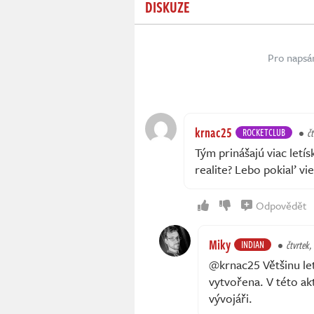
DISKUZE
Pro napsá
krnac25
ROCKETCLUB
čt
Tým prinášajú viac letís
realite? Lebo pokiaľ vi
Odpovědět
Miky
INDIAN
čtvrtek,
@krnac25 Většinu leti
vytvořena. V této akt
vývojáři.