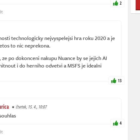
2
ět
osti technologicky nejvyspelejsi hra roku 2020 a je
etos to nic neprekona.
, ze po dokonceni nakupu Nuance by se jejich AI
tnout i do herniho odvetvi a MSFS je idealni
13
rica
čtvrtek, 15. 4., 10:07
souhlas
4
ět