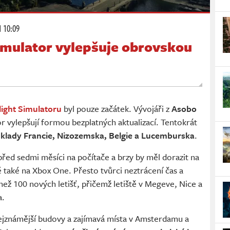
1 10:09
imulator vylepšuje obrovskou
light Simulatoru
byl pouze začátek. Vývojáři z
Asobo
r vylepšují formou bezplatných aktualizací. Tentokrát
dklady Francie, Nizozemska, Belgie a Lucemburska
.
před sedmi měsíci na počítače a brzy by měl dorazit na
také na Xbox One. Přesto tvůrci neztrácení čas a
 než 100 nových letišť, přičemž letiště v Megeve, Nice a
a.
 nejznámější budovy a zajímavá místa v Amsterdamu a