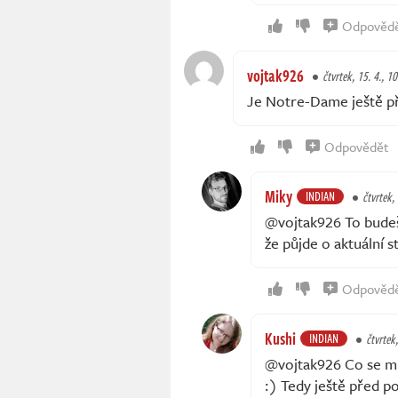
Odpověd
vojtak926
čtvrtek, 15. 4., 1
Je Notre-Dame ještě p
Odpovědět
Miky
INDIAN
čtvrtek,
@vojtak926 To budeš 
že půjde o aktuální s
Odpověd
Kushi
INDIAN
čtvrtek,
@vojtak926 Co se mi 
:) Tedy ještě před 