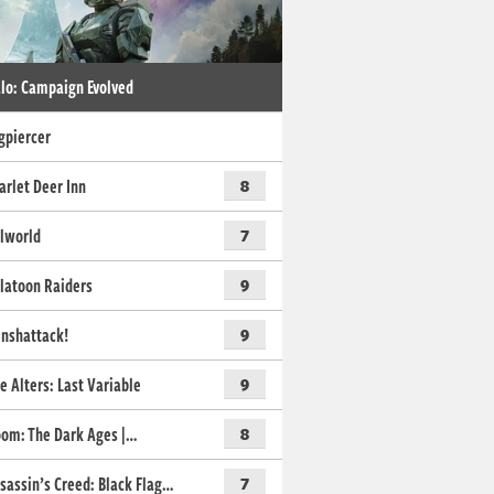
lo: Campaign Evolved
gpiercer
arlet Deer Inn
8
lworld
7
latoon Raiders
9
nshattack!
9
e Alters: Last Variable
9
om: The Dark Ages |…
8
sassin’s Creed: Black Flag…
7