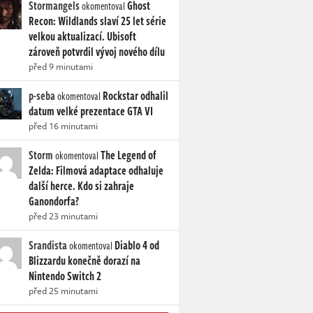
Stormangels
Ghost
okomentoval
Recon: Wildlands slaví 25 let série
velkou aktualizací. Ubisoft
zároveň potvrdil vývoj nového dílu
před 9 minutami
p-seba
Rockstar odhalil
okomentoval
datum velké prezentace GTA VI
před 16 minutami
Storm
The Legend of
okomentoval
Zelda: Filmová adaptace odhaluje
další herce. Kdo si zahraje
Ganondorfa?
před 23 minutami
Srandista
Diablo 4 od
okomentoval
Blizzardu konečně dorazí na
Nintendo Switch 2
před 25 minutami