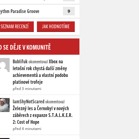
ythm Paradise Groove
9
SEZNAM RECENZÍ
JAK HODNOTÍME
O SE DĚJE V KOMUNITĚ
Bublifuk
Xbox na
okomentoval
letošní rok chystá další změny
achievementů a vlastní podobu
platinové trofeje
před 3 minutami
IamShyNotScared
okomentoval
Železný les a Černobyl v nových
záběrech z expanze S.T.A.L.K.E.R.
2: Cost of Hope
před 4 minutami