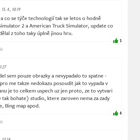
, 15. 4., 10:19
 co se týče technologií tak se letos o hodně
Simulator 2 a American Truck Simulator, update co
ělal z toho taky úplně jinou hru.
3
ět
11:27
l sem pouze obrazky a nevypadalo to spatne -
pro me takze nedokazu posoudit jak to vypada v
nu je to celkem uspech uz jen proto, ze to vytvari
ne tak bohate) studio, ktere zaroven nema za zady
e, Bing map apod.
4
ět
., 13:14