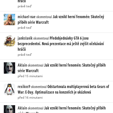
hráčů
právě teď
michael-nae
Jak vznikl herní fenomén: Skutečný
okomentoval
příběh série Warcraft
právě teď
jankslavik
Předobjednávky GTA 6 jsou
okomentoval
bezprecedentní. Nová prezentace má ještě zvýšit očekávání
hráčů
právě teď
Aklain
Jak vznikl herní fenomén: Skutečný příběh
okomentoval
série Warcraft
před 15 minutami
rexikos9
Odstartovala multiplayerová beta Gears of
okomentoval
War: E-Day. Optimalizace na konzolích je ukázková
před 16 minutami
Aklain
Jak vznikl herní fenomén: Skutečný příběh
okomentoval