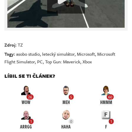
Zdroj:
TZ
Tagy:
asobo studio
,
letecký simulátor
,
Microsoft
,
Microsoft
Flight Simulator
,
PC
,
Top Gun: Maverick
,
Xbox
LÍBIL SE TI ČLÁNEK?
26
5
60
WOW
MEH
HMMM
1
0
1
ARRGG
HAHA
F