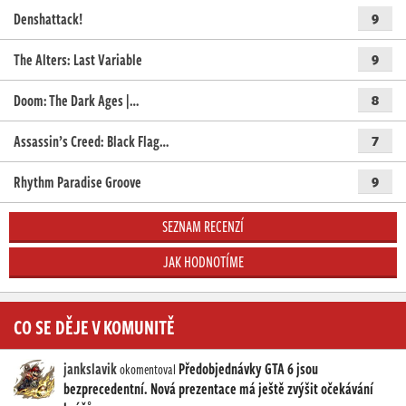
Denshattack!
9
The Alters: Last Variable
9
Doom: The Dark Ages |…
8
Assassin’s Creed: Black Flag…
7
Rhythm Paradise Groove
9
SEZNAM RECENZÍ
JAK HODNOTÍME
CO SE DĚJE V KOMUNITĚ
jankslavik
Předobjednávky GTA 6 jsou
okomentoval
bezprecedentní. Nová prezentace má ještě zvýšit očekávání