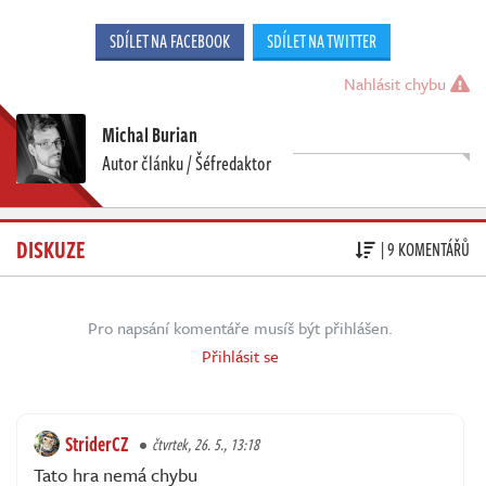
SDÍLET NA FACEBOOK
SDÍLET NA TWITTER
Nahlásit chybu
Michal Burian
Autor článku / Šéfredaktor
DISKUZE
| 9 KOMENTÁŘŮ
Pro napsání komentáře musíš být přihlášen.
Přihlásit se
StriderCZ
čtvrtek, 26. 5., 13:18
Tato hra nemá chybu