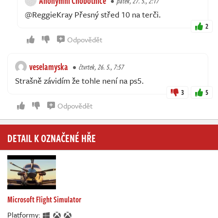
Anonymní Chobotnice
pátek, 27. 5., 2:17
@ReggieKray Přesný střed 10 na terči.
2
Odpovědět
veselamyska
čtvrtek, 26. 5., 7:57
Strašně závidím že tohle není na ps5.
3
5
Odpovědět
DETAIL K OZNAČENÉ HŘE
Microsoft Flight Simulator
Platformy: