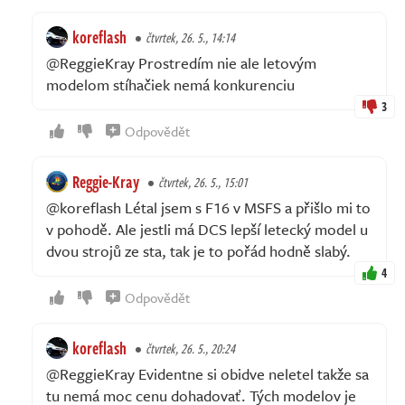
koreflash
čtvrtek, 26. 5., 14:14
@ReggieKray Prostredím nie ale letovým
modelom stíhačiek nemá konkurenciu
3
Odpovědět
Reggie-Kray
čtvrtek, 26. 5., 15:01
@koreflash Létal jsem s F16 v MSFS a přišlo mi to
v pohodě. Ale jestli má DCS lepší letecký model u
dvou strojů ze sta, tak je to pořád hodně slabý.
4
Odpovědět
koreflash
čtvrtek, 26. 5., 20:24
@ReggieKray Evidentne si obidve neletel takže sa
tu nemá moc cenu dohadovať. Tých modelov je