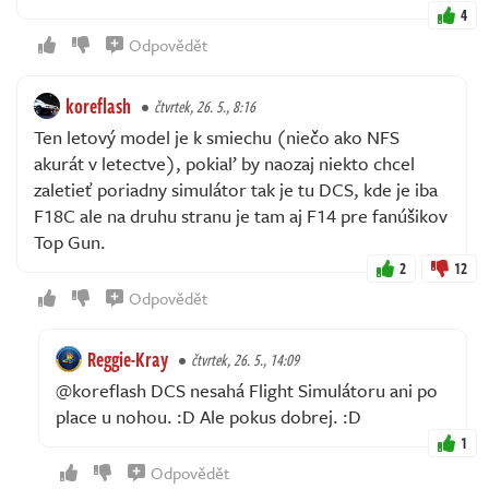
4
Odpovědět
koreflash
čtvrtek, 26. 5., 8:16
Ten letový model je k smiechu (niečo ako NFS
akurát v letectve), pokiaľ by naozaj niekto chcel
zaletieť poriadny simulátor tak je tu DCS, kde je iba
F18C ale na druhu stranu je tam aj F14 pre fanúšikov
Top Gun.
2
12
Odpovědět
Reggie-Kray
čtvrtek, 26. 5., 14:09
@koreflash DCS nesahá Flight Simulátoru ani po
place u nohou. :D Ale pokus dobrej. :D
1
Odpovědět