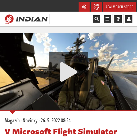
REALMERCH.STORE
Magazín
Recenze
Videa
Soutěže
Databáze
Komunita
Magazín
·
Novinky
·
26. 5. 2022 08:54
Redakce
V Microsoft Flight Simulator