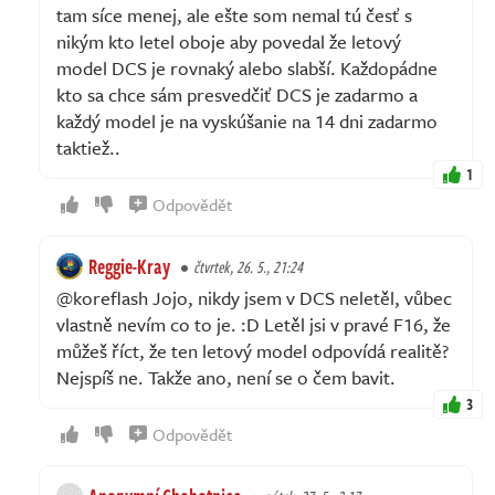
tam síce menej, ale ešte som nemal tú česť s
nikým kto letel oboje aby povedal že letový
model DCS je rovnaký alebo slabší. Každopádne
kto sa chce sám presvedčiť DCS je zadarmo a
každý model je na vyskúšanie na 14 dni zadarmo
taktiež..
1
Odpovědět
Reggie-Kray
čtvrtek, 26. 5., 21:24
@koreflash Jojo, nikdy jsem v DCS neletěl, vůbec
vlastně nevím co to je. :D Letěl jsi v pravé F16, že
můžeš říct, že ten letový model odpovídá realitě?
Nejspíš ne. Takže ano, není se o čem bavit.
3
Odpovědět