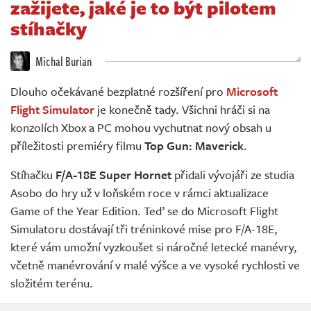
zažijete, jaké je to být pilotem
Živě
stíhačky
Michal Burian
Dlouho očekávané bezplatné rozšíření pro
Microsoft
Flight Simulator
je konečně tady. Všichni hráči si na
konzolích Xbox a PC mohou vychutnat nový obsah u
příležitosti premiéry filmu
Top Gun: Maverick
.
Stíhačku
F/A-18E Super Hornet
přidali vývojáři ze studia
Asobo do hry už v loňském roce v rámci aktualizace
Game of the Year Edition. Teď se do Microsoft Flight
Simulatoru dostávají tři tréninkové mise pro F/A-18E,
které vám umožní vyzkoušet si náročné letecké manévry,
včetně manévrování v malé výšce a ve vysoké rychlosti ve
složitém terénu.