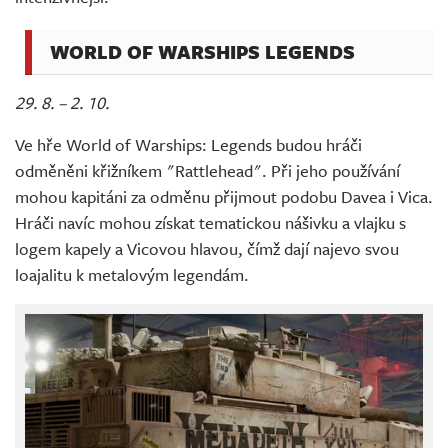
WORLD OF WARSHIPS LEGENDS
29. 8. – 2. 10.
Ve hře World of Warships: Legends budou hráči
odměněni křižníkem "Rattlehead". Při jeho používání
mohou kapitáni za odměnu přijmout podobu Davea i Vica.
Hráči navíc mohou získat tematickou nášivku a vlajku s
logem kapely a Vicovou hlavou, čímž dají najevo svou
loajalitu k metalovým legendám.