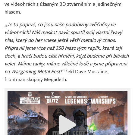
ve videohrách s úžasným 3D ztvárněním a jedinečným
hlasem.
„Je to poprvé, co jsou naše podobizny zvěčněny ve
videohrách! Náš maskot navíc spustil svůj vlastní řvavý
hlas, který do her vnese ještě větší metalový chaos.
Připravili jsme více než 350 hlasových replik, které tají
dech, a hráči budou cítit hřmění, když budeme při bitvách
velet. Máme tanky, máme válečné lodě a jsme připraveni
na Wargaming Metal Fest!“
řekl Dave Mustaine,
frontman skupiny Megadeth.