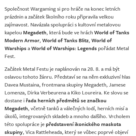
Živě
Společnost Wargaming si pro hráče na konec letních
prázdnin a začátek školního roku připravila velkou
zajímavost. Navázala spolupráci s kultovní metalovou
kapelou
Megadeth
, která bude ve hrách
World of Tanks
Modern Armor
,
World of Tanks Blitz
,
World of
Warships
a
World of Warships: Legends
pořádat Metal
Fest.
Začátek Metal Festu je naplánován na 28. 8. a má být
oslavou tohoto žánru. Představí se na něm exkluzivní hlas
Davea Mustaina, frontmana skupiny Megadeth, Jamese
Lomenza, Dirka Verbeurena a Kiko Loureira. Ke slovu se
dostane i
řada herních předmětů se značkou
Megadeth
, včetně tanků a válečných lodí, herních misí a
úkolů, integrovaných skladeb a mnoho dalšího. Vrcholem
této spolupráce je
představení ikonického maskota
skupiny
, Vica Rattleheada, který se vůbec poprvé objeví