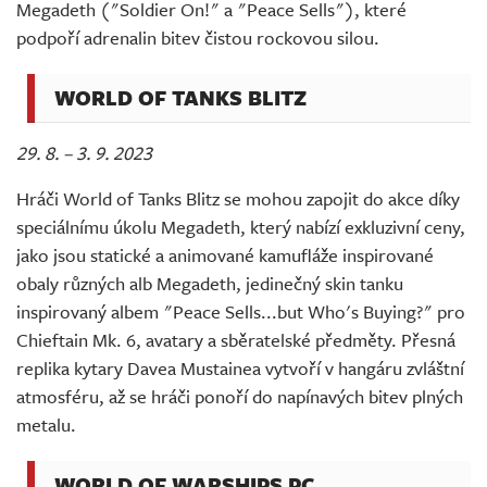
Megadeth ("Soldier On!" a "Peace Sells"), které
podpoří adrenalin bitev čistou rockovou silou.
WORLD OF TANKS BLITZ
29. 8. – 3. 9. 2023
Hráči World of Tanks Blitz se mohou zapojit do akce díky
speciálnímu úkolu Megadeth, který nabízí exkluzivní ceny,
jako jsou statické a animované kamufláže inspirované
obaly různých alb Megadeth, jedinečný skin tanku
inspirovaný albem "Peace Sells...but Who's Buying?" pro
Chieftain Mk. 6, avatary a sběratelské předměty. Přesná
replika kytary Davea Mustainea vytvoří v hangáru zvláštní
atmosféru, až se hráči ponoří do napínavých bitev plných
metalu.
WORLD OF WARSHIPS PC