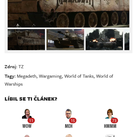
Zdroj:
TZ
Tagy:
Megadeth
,
Wargaming
,
World of Tanks
,
World of
Warships
LÍBIL SE TI ČLÁNEK?
11
15
73
WOW
MEH
HMMM