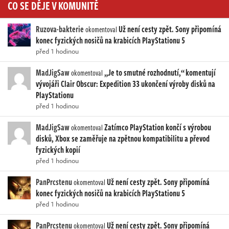
CO SE DĚJE V KOMUNITĚ
Ruzova-bakterie
Už není cesty zpět. Sony připomíná
okomentoval
konec fyzických nosičů na krabicích PlayStationu 5
před 1 hodinou
MadJigSaw
„Je to smutné rozhodnutí,“ komentují
okomentoval
vývojáři Clair Obscur: Expedition 33 ukončení výroby disků na
PlayStationu
před 1 hodinou
MadJigSaw
Zatímco PlayStation končí s výrobou
okomentoval
disků, Xbox se zaměřuje na zpětnou kompatibilitu a převod
fyzických kopií
před 1 hodinou
PanPrcstenu
Už není cesty zpět. Sony připomíná
okomentoval
konec fyzických nosičů na krabicích PlayStationu 5
před 1 hodinou
PanPrcstenu
Už není cesty zpět. Sony připomíná
okomentoval