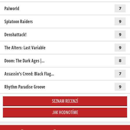
Palworld
7
Splatoon Raiders
9
Denshattack!
9
The Alters: Last Variable
9
Doom: The Dark Ages |…
8
Assassin’s Creed: Black Flag…
7
Rhythm Paradise Groove
9
SEZNAM RECENZÍ
JAK HODNOTÍME