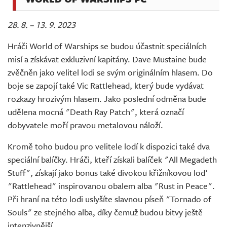
28. 8. – 13. 9. 2023
Hráči World of Warships se budou účastnit speciálních
misí a získávat exkluzivní kapitány. Dave Mustaine bude
zvěčněn jako velitel lodi se svým originálním hlasem. Do
boje se zapojí také Vic Rattlehead, který bude vydávat
rozkazy hrozivým hlasem. Jako poslední odměna bude
udělena mocná "Death Ray Patch", která označí
dobyvatele moří pravou metalovou náloží.
Kromě toho budou pro velitele lodí k dispozici také dva
speciální balíčky. Hráči, kteří získali balíček "All Megadeth
Stuff", získají jako bonus také divokou křižníkovou loď
"Rattlehead" inspirovanou obalem alba "Rust in Peace".
Při hraní na této lodi uslyšíte slavnou píseň "Tornado of
Souls" ze stejného alba, díky čemuž budou bitvy ještě
intenzivnější.