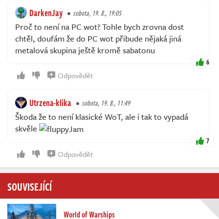
DarkenJay
sobota, 19. 8., 19:05
Proč to není na PC wot? Tohle bych zrovna dost
chtěl, doufám že do PC wot přibude nějaká jiná
metalová skupina ještě kromě sabatonu
6
Odpovědět
Utrzena-klika
sobota, 19. 8., 11:49
Škoda že to není klasické WoT, ale i tak to vypadá
skvěle
7
Odpovědět
SOUVISEJÍCÍ
World of Warships