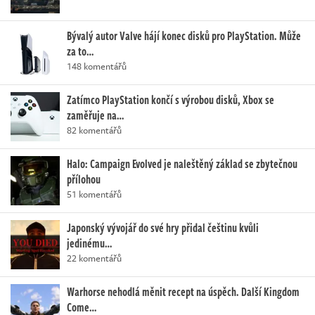
Bývalý autor Valve hájí konec disků pro PlayStation. Může
za to…
148 komentářů
Zatímco PlayStation končí s výrobou disků, Xbox se
zaměřuje na…
82 komentářů
Halo: Campaign Evolved je naleštěný základ se zbytečnou
přílohou
51 komentářů
Japonský vývojář do své hry přidal češtinu kvůli
jedinému…
22 komentářů
Warhorse nehodlá měnit recept na úspěch. Další Kingdom
Come…