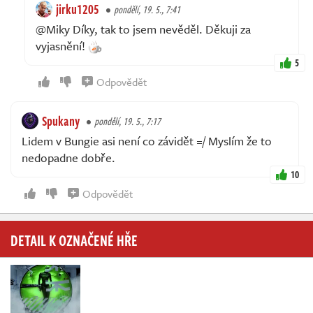
jirku1205
pondělí, 19. 5., 7:41
@Miky Díky, tak to jsem nevěděl. Děkuji za
vyjasnění!
5
Odpovědět
Spukany
pondělí, 19. 5., 7:17
Lidem v Bungie asi není co závidět =/ Myslím že to
nedopadne dobře.
10
Odpovědět
DETAIL K OZNAČENÉ HŘE