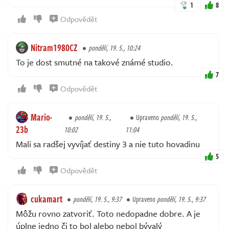
1
8
Odpovědět
Nitram1980CZ
pondělí, 19. 5., 10:24
To je dost smutné na takové známé studio.
7
Odpovědět
Mario-
pondělí, 19. 5.,
Upraveno
pondělí, 19. 5.,
23b
10:02
11:04
Mali sa radšej vyvíjať destiny 3 a nie tuto hovadinu
5
Odpovědět
cukamart
pondělí, 19. 5., 9:37
Upraveno
pondělí, 19. 5., 9:37
Môžu rovno zatvoriť. Toto nedopadne dobre. A je
úplne jedno či to bol alebo nebol bývalý