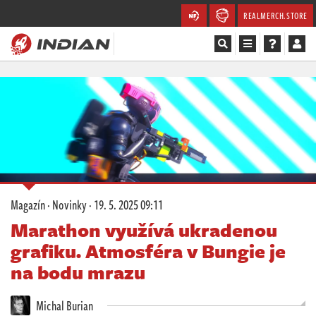
REALMERCH.STORE
Magazín
Recenze
Videa
Soutěže
Magazín
·
Novinky
·
19. 5. 2025 09:11
Databáze
Marathon využívá ukradenou
grafiku. Atmosféra v Bungie je
Komunita
na bodu mrazu
Redakce
Michal Burian