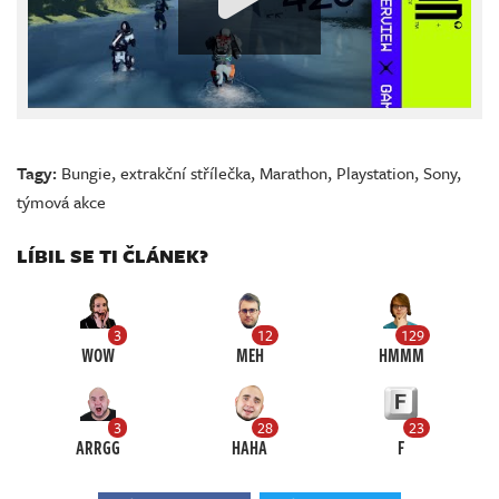
Tagy:
Bungie
,
extrakční střílečka
,
Marathon
,
Playstation
,
Sony
,
týmová akce
LÍBIL SE TI ČLÁNEK?
3
12
129
WOW
MEH
HMMM
3
28
23
ARRGG
HAHA
F