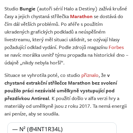
Živě
Studio
Bungie
(autoři sérií Halo a Destiny) zažívá krušné
časy a jejich chystaná střílečka
Marathon
se dostává do
čím dál větších problémů. Po aféře s použitím
ukradených grafických podkladů a neúspěšném
livestreamu, který měl situaci uklidnit, se ozývají hlasy
požadující odklad vydání. Podle zdrojů magazínu
Forbes
se navíc morálka uvnitř týmu propadla na historické dno –
údajně „nikdy nebyla horší“.
Situace se vyhrotila poté, co studio
přiznalo
, že
v
chystané extrakční střílečce Marathon bez svolení
použilo práci nezávislé umělkyně vystupující pod
přezdívkou Antireal
. K použití došlo v alfa verzi hry a
materiály od umělkyně jsou z roku 2017. Ta nemá energii
ani peníze, aby se soudila.
— N² (@4NT1R34L) 