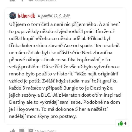
h-thor-dk
pondělí, 19. 5., 8:49
Už jsem o tom četl a není nic příjemného. A ani není
to poprvé kdy někdo si zjednodušil práci tím že už
udělal kopií něčeho co někdo udělal. Příklad byl
třeba kolem skinu zbraně Ace od spade. Ten osobně
nemám rád ale byl i součástí série Nerf zbraní na
pěnové náboje. Jinak co se tika kopírování je to
velký problém. Dá se říct že vše už bylo vytvořeno a
mnoho bylo použito v historii. Takže najít originální
vzhled je potíž. Zvlášť když studia musí řešit grafiku
každé 3 měsíce v případě Bungie to je Destiny2 a
jejich sezóny a DLC. Já z Maraton dost cítím inspiraci
Destiny ale to vykrádají sami sebe. Podobné na dom
je i Hoyowers. To má dokonce 5 her a naštěstí
nedělají moc skyny pro postavy.
4
Odpovědět