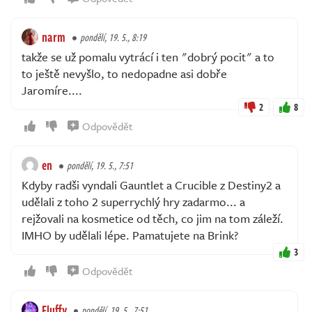
narm
pondělí, 19. 5., 8:19
takže se už pomalu vytrácí i ten "dobrý pocit" a to
to ještě nevyšlo, to nedopadne asi dobře
Jaromíre....
2
8
Odpovědět
en
pondělí, 19. 5., 7:51
Kdyby radši vyndali Gauntlet a Crucible z Destiny2 a
udělali z toho 2 superrychlý hry zadarmo... a
rejžovali na kosmetice od těch, co jim na tom záleží.
IMHO by udělali lépe. Pamatujete na Brink?
3
Odpovědět
Fluffy
pondělí, 19. 5., 7:51