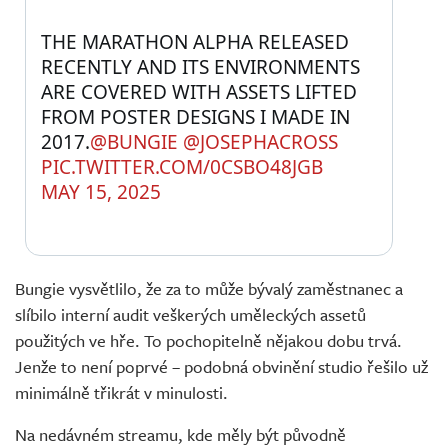
THE MARATHON ALPHA RELEASED 
RECENTLY AND ITS ENVIRONMENTS 
ARE COVERED WITH ASSETS LIFTED 
FROM POSTER DESIGNS I MADE IN 
2017.
@BUNGIE
@JOSEPHACROSS
PIC.TWITTER.COM/0CSBO48JGB
MAY 15, 2025
Bungie vysvětlilo, že za to může bývalý zaměstnanec a
slíbilo interní audit veškerých uměleckých assetů
použitých ve hře. To pochopitelně nějakou dobu trvá.
Jenže to není poprvé – podobná obvinění studio řešilo už
minimálně třikrát v minulosti.
Na nedávném streamu, kde měly být původně