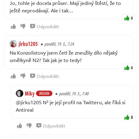
Jo, tohle je docela průser. Mají jediný štěstí, že to
ještě neprodávají. Ale i tak...
6
Odpovědět
jirku1205
pondělí, 19. 5., 7:24
Na Konzolistovy jsem četl že zneužily dílo nějaký
umělkyně N2? Tak jak je to tedy?
6
Odpovědět
Miky
INDIAN
pondělí, 19. 5., 7:40
@jirku1205 N² je její profil na Twitteru, ale říká si
Antireal
8
Odpovědět