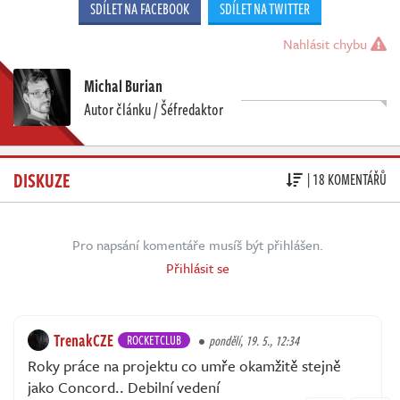
SDÍLET NA FACEBOOK
SDÍLET NA TWITTER
Nahlásit chybu
Michal Burian
Autor článku / Šéfredaktor
DISKUZE
| 18 KOMENTÁŘŮ
Pro napsání komentáře musíš být přihlášen.
Přihlásit se
TrenakCZE
ROCKETCLUB
pondělí, 19. 5., 12:34
Roky práce na projektu co umře okamžitě stejně
jako Concord.. Debilní vedení