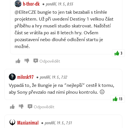
h-thor-dk
pondělí, 19. 5., 8:55
@EliteCZE bungie to jen tak bezabali s tímhle
projektem. Už při uvedení Destiny 1 velkou část
příběhu a hry museli studio skatrovat. Naštěstí
část se vrátila po asi 8 letech hry. Ovšem
pozastavení nebo dlouhé odložení startu je
možné.
3
Odpovědět
milosk97
pondělí, 19. 5., 7:32
Vypadá to, že Bungie je na "nejlepší" cestě k tomu,
aby Sony převzalo nad nimi plnou kontrolu. 😐
13
Odpovědět
Maxianimal
pondělí, 19. 5., 7:31