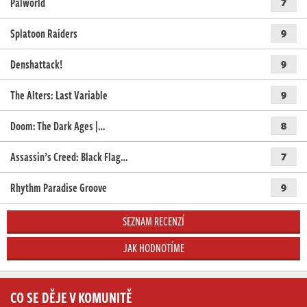
Palworld
7
Splatoon Raiders
9
Denshattack!
9
The Alters: Last Variable
9
Doom: The Dark Ages |…
8
Assassin’s Creed: Black Flag…
7
Rhythm Paradise Groove
9
SEZNAM RECENZÍ
JAK HODNOTÍME
CO SE DĚJE V KOMUNITĚ