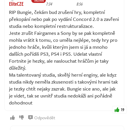
INDIAN
EliteCZE
7:34
8:56
RIP Bungie, čekám bud zrušení hry, kompletní
překopání nebo pak po vydání Concord 2.0 a zavřeni
studia nebo kompletní restrukturalizace.
Jeste zrušit Fairgames a Sony by se pak kompletně
mohla vrátit k tomu, co uměla nejlépe, tedy hry pro
jednoho hráče, kvůli kterým jsem si já a mnoho
dalších pořídili PS3, PS4 i PS5. Udelat vlastní
Fortnite je hezky, ale naslouchat hráčům je taky
důležitý.
Ma talentovaný studia, skvělý herní enginy, ale kdyz
studia nikdy neměla zkusenosti s takovými hrami tak
je tezky chtít nejaky zazrak. Bungie sice ano, ale jak
je videt, tak se uvnitř studia nedokáži ani pořádně
dohodnout
19
Odpovědět