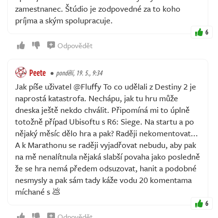
zamestnanec. Štúdio je zodpovedné za to koho
príjma a ským spolupracuje.
6
Odpovědět
Peete
pondělí, 19. 5., 9:34
Jak píše uživatel @Fluffy To co udělali z Destiny 2 je
naprostá katastrofa. Nechápu, jak tu hru může
dneska ještě nekdo chválit. Připomíná mi to úplně
totožně případ Ubisoftu s R6: Siege. Na startu a po
nějaký měsíc dělo hra a pak? Raději nekomentovat...
A k Marathonu se raději vyjadřovat nebudu, aby pak
na mě nenalítnula nějaká slabší povaha jako posledně
že se hra nemá předem odsuzovat, hanit a podobné
nesmysly a pak sám tady káže vodu 20 komentama
míchané s 💩
6
Odpovědět