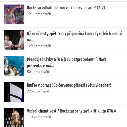
Rockstar odhalil datum velké prezentace GTA VI
121 komentářů
Už není cesty zpět. Sony připomíná konec fyzických nosičů
na…
129 komentářů
Předobjednávky GTA 6 jsou bezprecedentní. Nová
prezentace má…
50 komentářů
Buďte v obraze! Co červenec přinesl světu videoher?
22 komentářů
Vrchol chamtivosti? Rockstar schytává kritiku za GTA 6
119 komentářů