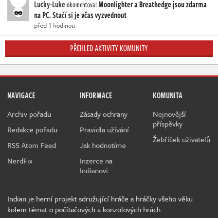
Lucky-Luke
Moonlighter a Breathedge jsou zdarma
okomentoval
na PC. Stačí si je včas vyzvednout
před 1 hodinou
PŘEHLED AKTIVITY KOMUNITY
NAVIGACE
INFORMACE
KOMUNITA
Archiv pořadu
Zásady ochrany
Nejnovější
příspěvky
Redakce pořadu
Pravidla užívání
Žebříček uživatelů
RSS Atom Feed
Jak hodnotíme
NerdFix
Inzerce na
Indianovi
Indian je herní projekt sdružující hráče a hráčky všeho věku
kolem témat o počítačových a konzolových hrách.