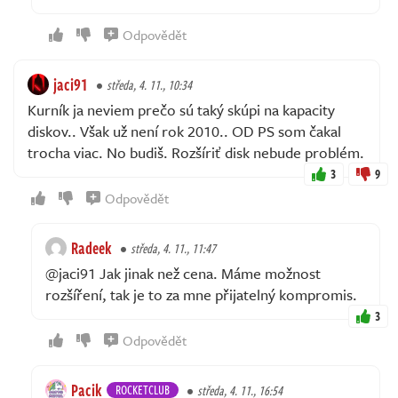
Odpovědět
jaci91
středa, 4. 11., 10:34
Kurník ja neviem prečo sú taký skúpi na kapacity
diskov.. Však už není rok 2010.. OD PS som čakal
trocha viac. No budiš. Rozšíriť disk nebude problém.
3
9
Odpovědět
Radeek
středa, 4. 11., 11:47
@jaci91 Jak jinak než cena. Máme možnost
rozšíření, tak je to za mne přijatelný kompromis.
3
Odpovědět
Pacik
ROCKETCLUB
středa, 4. 11., 16:54