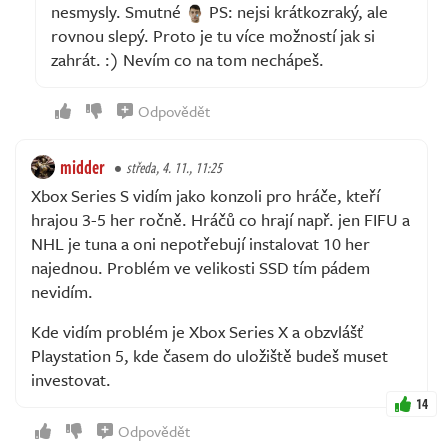
nesmysly. Smutné
PS: nejsi krátkozraký, ale
rovnou slepý. Proto je tu více možností jak si
zahrát. :) Nevím co na tom nechápeš.
Odpovědět
midder
středa, 4. 11., 11:25
Xbox Series S vidím jako konzoli pro hráče, kteří
hrajou 3-5 her ročně. Hráčů co hrají např. jen FIFU a
NHL je tuna a oni nepotřebují instalovat 10 her
najednou. Problém ve velikosti SSD tím pádem
nevidím.
Kde vidím problém je Xbox Series X a obzvlášť
Playstation 5, kde časem do uložiště budeš muset
investovat.
14
Odpovědět