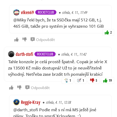
vlken69
ROCKETCLUB
středa, 4. 11., 17:49
@Miky řekl bych, že ta SSDčka mají 512 GB, t.j.
465 GiB, takže pro systém je vyhrazeno 101 GiB
2
Odpovědět
darth-stofi
ROCKETCLUB
středa, 4. 11., 11:42
Tahle konzole je celá prostě špatně. Copak je série X
za 13500 Kč málo dostupná? Už to je neuvěřitelně
výhodný. Netřeba zase brzdit trh pomalejší krabicí
1
1
5
19
Odpovědět
Reggie-Kray
středa, 4. 11., 12:38
@darth_stofi Podle mě s ní má MS ještě jiné
plány. Trošku to smrdí Xcloudem. :)