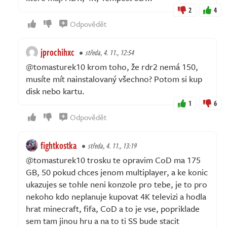
2
4
Odpovědět
jprochihxc
středa, 4. 11., 12:54
@tomasturek10 krom toho, že rdr2 nemá 150,
musíte mít nainstalovaný všechno? Potom si kup
disk nebo kartu.
1
6
Odpovědět
fightkostka
středa, 4. 11., 13:19
@tomasturek10 trosku te opravim CoD ma 175
GB, 50 pokud chces jenom multiplayer, a ke konic
ukazujes se tohle neni konzole pro tebe, je to pro
nekoho kdo neplanuje kupovat 4K televizi a hodla
hrat minecraft, fifa, CoD a to je vse, popriklade
sem tam jinou hru a na to ti SS bude stacit