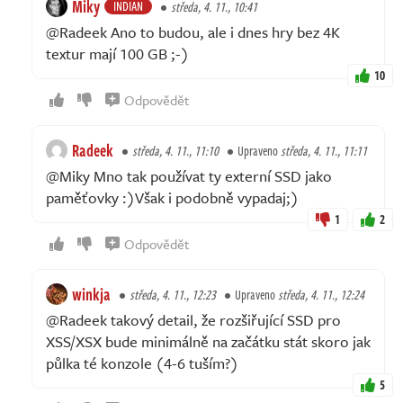
Miky
INDIAN
středa, 4. 11., 10:41
@Radeek Ano to budou, ale i dnes hry bez 4K
textur mají 100 GB ;-)
10
Odpovědět
Radeek
středa, 4. 11., 11:10
Upraveno
středa, 4. 11., 11:11
@Miky Mno tak používat ty externí SSD jako
paměťovky :)Však i podobně vypadaj;)
1
2
Odpovědět
winkja
středa, 4. 11., 12:23
Upraveno
středa, 4. 11., 12:24
@Radeek takový detail, že rozšiřující SSD pro
XSS/XSX bude minimálně na začátku stát skoro jak
půlka té konzole (4-6 tuším?)
5