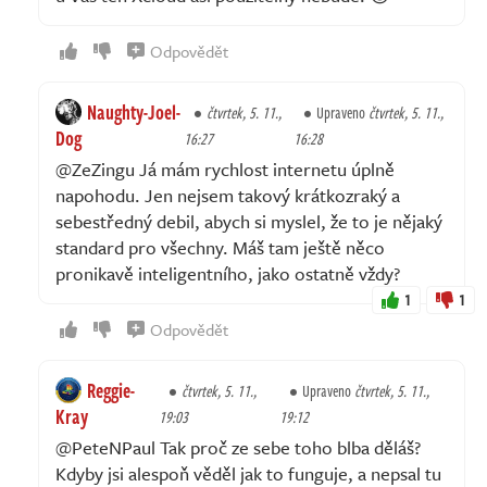
Odpovědět
Naughty-Joel-
čtvrtek, 5. 11.,
Upraveno
čtvrtek, 5. 11.,
Dog
16:27
16:28
@ZeZingu Já mám rychlost internetu úplně
napohodu. Jen nejsem takový krátkozraký a
sebestředný debil, abych si myslel, že to je nějaký
standard pro všechny. Máš tam ještě něco
pronikavě inteligentního, jako ostatně vždy?
1
1
Odpovědět
Reggie-
čtvrtek, 5. 11.,
Upraveno
čtvrtek, 5. 11.,
Kray
19:03
19:12
@PeteNPaul Tak proč ze sebe toho blba děláš?
Kdyby jsi alespoň věděl jak to funguje, a nepsal tu