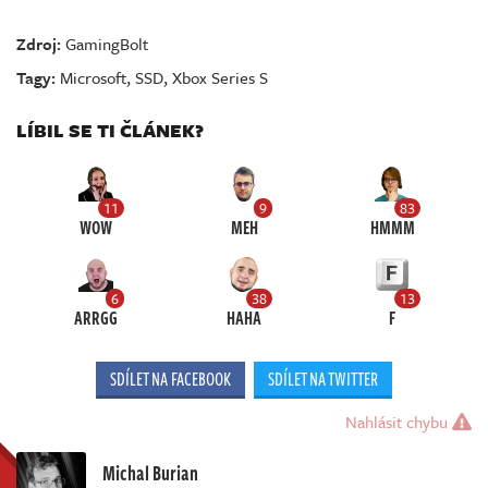
Zdroj:
GamingBolt
Tagy:
Microsoft
,
SSD
,
Xbox Series S
LÍBIL SE TI ČLÁNEK?
11
9
83
WOW
MEH
HMMM
6
38
13
ARRGG
HAHA
F
SDÍLET NA FACEBOOK
SDÍLET NA TWITTER
Nahlásit chybu
Michal Burian