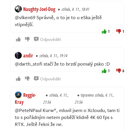
Naughty-Joel-Dog
středa, 4. 11., 18:41
@vlken69 Správně, o to je to u eSka ještě
vtipnější.
1
1
Odpovědět
andir
středa, 4. 11., 19:14
@darth_stofi stačí že to brzdí pomalý psko :D
1
6
Odpovědět
Reggie-
středa, 4. 11.,
Upraveno
středa, 4. 11.,
Kray
21:56
21:56
@PeteNPaul Kurw*, mluvil jsem o Xcloudu, tam ti
to s pořádným netem poběží klidně 4K 60 fps s
RTX. Ještě řekni že ne.