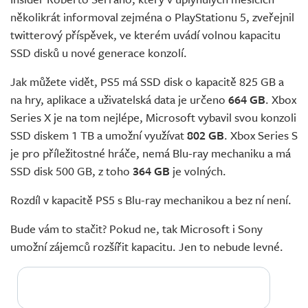
Živě
několikrát informoval zejména o PlayStationu 5, zveřejnil
twitterový příspěvek, ve kterém uvádí volnou kapacitu
SSD disků u nové generace konzolí.
Jak můžete vidět, PS5 má SSD disk o kapacitě 825 GB a
na hry, aplikace a uživatelská data je určeno
664 GB
. Xbox
Series X je na tom nejlépe, Microsoft vybavil svou konzoli
SSD diskem 1 TB a umožní využívat
802 GB
. Xbox Series S
je pro příležitostné hráče, nemá Blu-ray mechaniku a má
SSD disk 500 GB, z toho
364 GB
je volných.
Rozdíl v kapacitě PS5 s Blu-ray mechanikou a bez ní není.
Bude vám to stačit? Pokud ne, tak Microsoft i Sony
umožní zájemců rozšířit kapacitu. Jen to nebude levné.