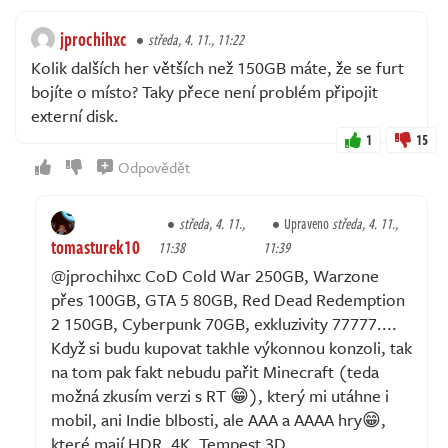
jprochihxc
středa, 4. 11., 11:22
Kolik dalších her větších než 150GB máte, že se furt
bojíte o místo? Taky přece není problém připojit
externí disk.
1
15
Odpovědět
středa, 4. 11.,
Upraveno
středa, 4. 11.,
tomasturek10
11:38
11:39
@jprochihxc CoD Cold War 250GB, Warzone
přes 100GB, GTA 5 80GB, Red Dead Redemption
2 150GB, Cyberpunk 70GB, exkluzivity 77777....
Když si budu kupovat takhle výkonnou konzoli, tak
na tom pak fakt nebudu pařit Minecraft (teda
možná zkusím verzi s RT 😁), který mi utáhne i
mobil, ani Indie blbosti, ale AAA a AAAA hry😁,
které mají HDR, 4K, Tempest 3D...