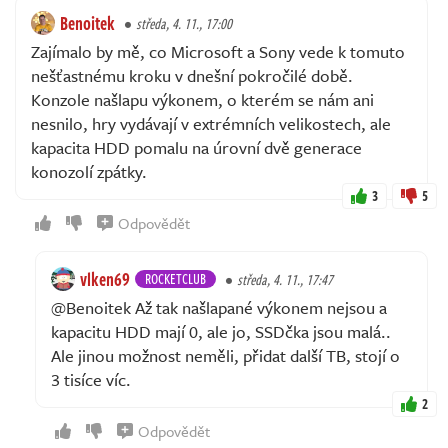
Benoitek
středa, 4. 11., 17:00
Zajímalo by mě, co Microsoft a Sony vede k tomuto
nešťastnému kroku v dnešní pokročilé době.
Konzole našlapu výkonem, o kterém se nám ani
nesnilo, hry vydávají v extrémních velikostech, ale
kapacita HDD pomalu na úrovní dvě generace
konozolí zpátky.
3
5
Odpovědět
vlken69
ROCKETCLUB
středa, 4. 11., 17:47
@Benoitek Až tak našlapané výkonem nejsou a
kapacitu HDD mají 0, ale jo, SSDčka jsou malá..
Ale jinou možnost neměli, přidat další TB, stojí o
3 tisíce víc.
2
Odpovědět