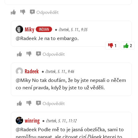
Odpovědět
Miky
INDIAN
čtvrtek, 5. 11., 9:35
@Radeek Je na to embargo.
1
2
Odpovědět
Radeek
čtvrtek, 5. 11., 9:46
@Miky No tak doufám, že by jste nepsali o něčem
co není pravda, když by jste to už věděli.
Odpovědět
winring
čtvrtek, 5. 11., 11:12
@Radeek Podle mě to je jasná obezlička, sami to
nemůžou napsat, ale citovat cizí článek kterej to