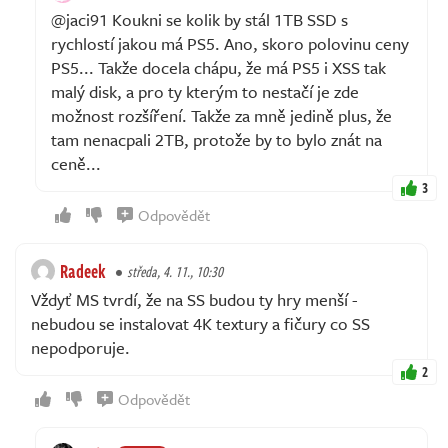
@jaci91 Koukni se kolik by stál 1TB SSD s
rychlostí jakou má PS5. Ano, skoro polovinu ceny
PS5... Takže docela chápu, že má PS5 i XSS tak
malý disk, a pro ty kterým to nestačí je zde
možnost rozšíření. Takže za mně jedině plus, že
tam nenacpali 2TB, protože by to bylo znát na
ceně...
3
Odpovědět
Radeek
středa, 4. 11., 10:30
Vždyť MS tvrdí, že na SS budou ty hry menší -
nebudou se instalovat 4K textury a fičury co SS
nepodporuje.
2
Odpovědět