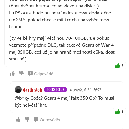
těma dvěma hrama, co se vlezou na disk :-)
I u PSka asi bude nutností nainstalovat dodatečné
uložiště, pokud chcete mít trochu na výběr mezi
hrami.
(ty velké hry mají většinou 70-100GB, ale pokud
vezmete případné DLC, tak takové Gears of War 4
maj 350GB, což už je na hraně možností eSka, dost
smutné)
2
Odpovědět
darth-stofi
ROCKETCLUB
středa, 4. 11., 20:51
@brixy Cože? Gears 4 mají fakt 350 Gb? To musí
být největší hra
1
Odpovědět