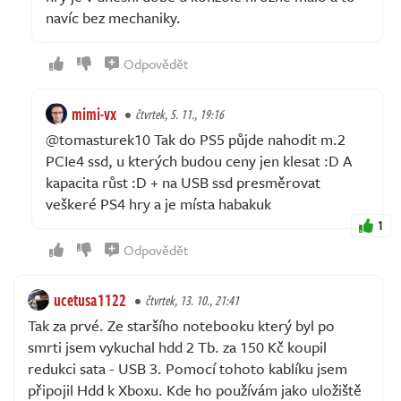
navíc bez mechaniky.
Odpovědět
mimi-vx
čtvrtek, 5. 11., 19:16
@tomasturek10 Tak do PS5 půjde nahodit m.2
PCIe4 ssd, u kterých budou ceny jen klesat :D A
kapacita růst :D + na USB ssd presměrovat
veškeré PS4 hry a je místa habakuk
1
Odpovědět
ucetusa1122
čtvrtek, 13. 10., 21:41
Tak za prvé. Ze staršího notebooku který byl po
smrti jsem vykuchal hdd 2 Tb. za 150 Kč koupil
redukci sata - USB 3. Pomocí tohoto kablíku jsem
připojil Hdd k Xboxu. Kde ho používám jako uložiště