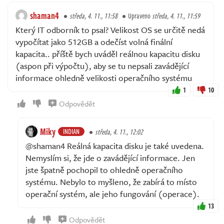
shaman4
středa, 4. 11., 11:58
Upraveno
středa, 4. 11., 11:59
Který IT odborník to psal? Velikost OS se určitě nedá
vypočítat jako 512GB a odečíst volná finální
kapacita.. příště bych uváděl reálnou kapacitu disku
(aspon při výpočtu), aby se tu nepsali zavádějící
informace ohledně velikosti operačního systému
1
10
Odpovědět
Miky
INDIAN
středa, 4. 11., 12:02
@shaman4 Reálná kapacita disku je také uvedena.
Nemyslím si, že jde o zavádějící informace. Jen
jste špatně pochopil to ohledně operačního
systému. Nebylo to myšleno, že zabírá to místo
operační systém, ale jeho fungování (operace).
13
Odpovědět