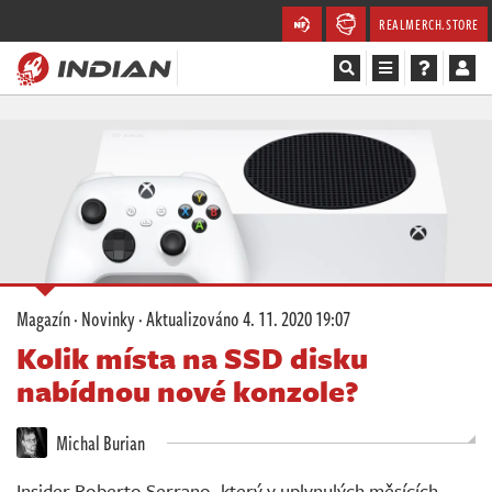
REALMERCH.STORE
Magazín
Recenze
Videa
Soutěže
Magazín
·
Novinky
· Aktualizováno
4. 11. 2020 19:07
Databáze
Kolik místa na SSD disku
nabídnou nové konzole?
Komunita
Michal Burian
Redakce
Insider Roberto Serrano, který v uplynulých měsících