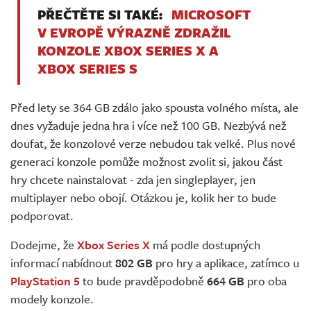
PŘEČTĚTE SI TAKÉ:
MICROSOFT
V EVROPĚ VÝRAZNĚ ZDRAŽIL
KONZOLE XBOX SERIES X A
XBOX SERIES S
Před lety se 364 GB zdálo jako spousta volného místa, ale
dnes vyžaduje jedna hra i více než 100 GB. Nezbývá než
doufat, že konzolové verze nebudou tak velké. Plus nové
generaci konzole pomůže možnost zvolit si, jakou část
hry chcete nainstalovat - zda jen singleplayer, jen
multiplayer nebo obojí. Otázkou je, kolik her to bude
podporovat.
Dodejme, že
Xbox Series X
má podle dostupných
informací nabídnout
802 GB
pro hry a aplikace, zatímco u
PlayStation 5
to bude pravděpodobně
664 GB
pro oba
modely konzole.