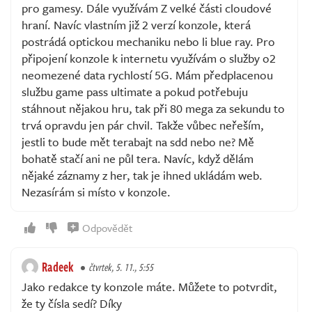
pro gamesy. Dále využívám Z velké části cloudové
hraní. Navíc vlastním již 2 verzí konzole, která
postrádá optickou mechaniku nebo li blue ray. Pro
připojení konzole k internetu využívám o služby o2
neomezené data rychlostí 5G. Mám předplacenou
službu game pass ultimate a pokud potřebuju
stáhnout nějakou hru, tak při 80 mega za sekundu to
trvá opravdu jen pár chvil. Takže vůbec neřeším,
jestli to bude mět terabajt na sdd nebo ne? Mě
bohatě stačí ani ne půl tera. Navíc, když dělám
nějaké záznamy z her, tak je ihned ukládám web.
Nezasírám si místo v konzole.
Odpovědět
Radeek
čtvrtek, 5. 11., 5:55
Jako redakce ty konzole máte. Můžete to potvrdit,
že ty čísla sedí? Díky