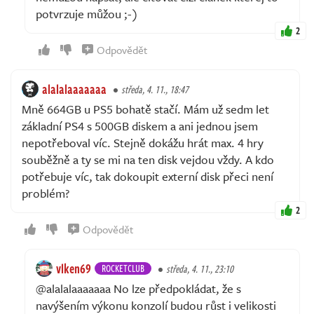
potvrzuje můžou ;-)
2
Odpovědět
alalalaaaaaaa
středa, 4. 11., 18:47
Mně 664GB u PS5 bohatě stačí. Mám už sedm let
základní PS4 s 500GB diskem a ani jednou jsem
nepotřeboval víc. Stejně dokážu hrát max. 4 hry
souběžně a ty se mi na ten disk vejdou vždy. A kdo
potřebuje víc, tak dokoupit externí disk přeci není
problém?
2
Odpovědět
vlken69
ROCKETCLUB
středa, 4. 11., 23:10
@alalalaaaaaaa No lze předpokládat, že s
navýšením výkonu konzolí budou růst i velikosti