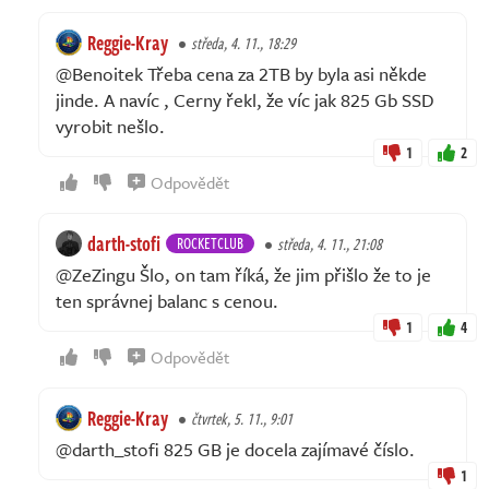
Reggie-Kray
středa, 4. 11., 18:29
@Benoitek Třeba cena za 2TB by byla asi někde
jinde. A navíc , Cerny řekl, že víc jak 825 Gb SSD
vyrobit nešlo.
1
2
Odpovědět
darth-stofi
ROCKETCLUB
středa, 4. 11., 21:08
@ZeZingu Šlo, on tam říká, že jim přišlo že to je
ten správnej balanc s cenou.
1
4
Odpovědět
Reggie-Kray
čtvrtek, 5. 11., 9:01
@darth_stofi 825 GB je docela zajímavé číslo.
1