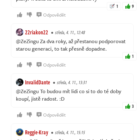
1
9
Odpovědět
22riakon22
středa, 4. 11., 12:48
@ZeZingu Za dva roky, až přestanou podporovat
starou generaci, to tak přesně dopadne.
1
Odpovědět
InvalidDante
středa, 4. 11., 13:31
@ZeZingu To budou mít lidi co si to do té doby
koupí, jistě radost. :D
3
Odpovědět
Reggie-Kray
středa, 4. 11., 15:15