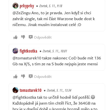
prkyprky
čtvrtek, 5. 11., 9:18
@ZeZingu Ano, to je pravda. Jen když si chci
zahrát single, tak mi část Warzone bude dost k
ničemu. Jinak musím instalovat celé :D
Odpovědět
fightkostka
čtvrtek, 5. 11., 10:01
@tomasturek10 takze nakonec CoD bude mit 136
Gb na X/S, s tim ze na S bude nejspis jeste mensi
Odpovědět
tomasturek10
čtvrtek, 5. 11., 13:34
@fightkostka tak to určitě hodně lidí potěší.😃
Každopádně já jsem tím chtěl říct, že 364GB na
hry je v dnešní době u konzole hrozně málo a to