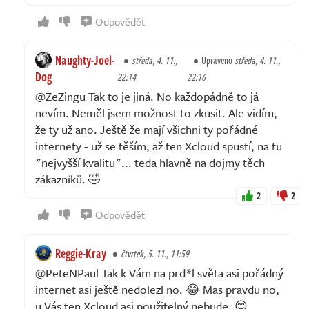
Odpovědět
Naughty-Joel-
středa, 4. 11.,
Upraveno
středa, 4. 11.,
Dog
22:14
22:16
@ZeZingu Tak to je jiná. No každopádně to já
nevím. Neměl jsem možnost to zkusit. Ale vidím,
že ty už ano. Ještě že mají všichni ty pořádné
internety - už se těším, až ten Xcloud spustí, na tu
"nejvyšší kvalitu"... teda hlavně na dojmy těch
zákazníků. 🤣
2
2
Odpovědět
Reggie-Kray
čtvrtek, 5. 11., 11:59
@PeteNPaul Tak k Vám na prd*l světa asi pořádný
internet asi ještě nedolezl no. 😂 Mas pravdu no,
u Vás ten Xcloud asi použitelný nebude. 😊