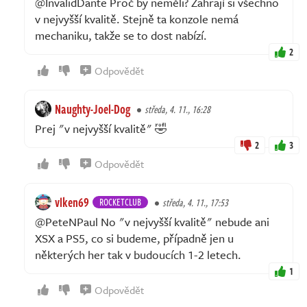
@InvalidDante Proč by neměli? Zahrají si všechno
v nejvyšší kvalitě. Stejně ta konzole nemá
mechaniku, takže se to dost nabízí.
2
Odpovědět
Naughty-Joel-Dog
středa, 4. 11., 16:28
Prej "v nejvyšší kvalitě" 🤣
2
3
Odpovědět
vlken69
ROCKETCLUB
středa, 4. 11., 17:53
@PeteNPaul No "v nejvyšší kvalitě" nebude ani
XSX a PS5, co si budeme, případně jen u
některých her tak v budoucích 1-2 letech.
1
Odpovědět