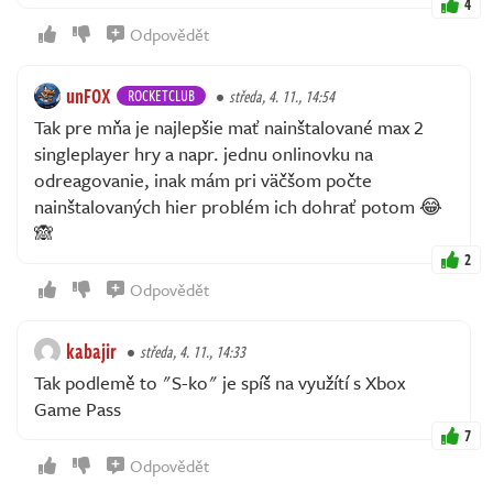
4
Odpovědět
unFOX
ROCKETCLUB
středa, 4. 11., 14:54
Tak pre mňa je najlepšie mať nainštalované max 2
singleplayer hry a napr. jednu onlinovku na
odreagovanie, inak mám pri väčšom počte
nainštalovaných hier problém ich dohrať potom 😂
🙈
2
Odpovědět
kabajir
středa, 4. 11., 14:33
Tak podlemě to "S-ko" je spíš na využítí s Xbox
Game Pass
7
Odpovědět