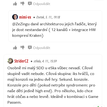
Odpovědět
mimi-vx
čtvrtek, 5. 11., 19:18
@ZeZingu dané architekturou jejich řadiče, který
je dost nestandardní ( 12 kanálů + integrace HW
kompresí Kraken)
Odpovědět
StriderCZ
středa, 4. 11., 15:59
Osobně mi malý SDD u eSka vůbec nevadí. Cílové
skupině vadit nebude. Cílová skupina: iks hráčů, co
mají konzoli na jednu dvě hry. Sekund. konzole.
Konzole pro děti (pokud netrpíte syndromem: pro
naše děti jedině high end). Pro někoho, kdo chce
hrát občas a nebo levně. Ideálně v kombinaci s Game
Passem.