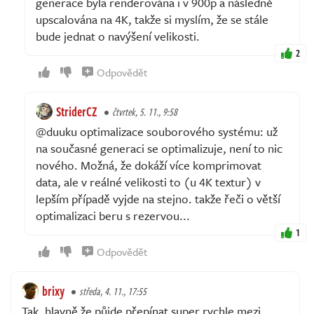
generace byla renderována i v 900p a následně
upscalována na 4K, takže si myslím, že se stále
bude jednat o navýšení velikosti.
2
Odpovědět
StriderCZ
čtvrtek, 5. 11., 9:58
@duuku optimalizace souborového systému: už
na současné generaci se optimalizuje, není to nic
nového. Možná, že dokáží více komprimovat
data, ale v reálné velikosti to (u 4K textur) v
lepším případě vyjde na stejno. takže řeči o větší
optimalizaci beru s rezervou...
1
Odpovědět
brixy
středa, 4. 11., 17:55
Tak, hlavně že půjde přepínat super rychle mezi