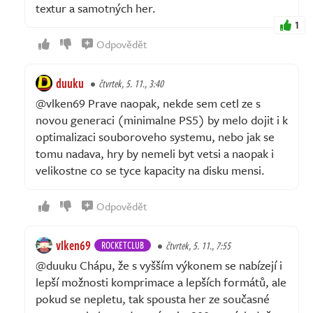
textur a samotných her.
1
Odpovědět
duuku
čtvrtek, 5. 11., 3:40
@vlken69 Prave naopak, nekde sem cetl ze s
novou generaci (minimalne PS5) by melo dojit i k
optimalizaci souboroveho systemu, nebo jak se
tomu nadava, hry by nemeli byt vetsi a naopak i
velikostne co se tyce kapacity na disku mensi.
Odpovědět
vlken69
ROCKETCLUB
čtvrtek, 5. 11., 7:55
@duuku Chápu, že s vyšším výkonem se nabízejí i
lepší možnosti komprimace a lepších formátů, ale
pokud se nepletu, tak spousta her ze současné