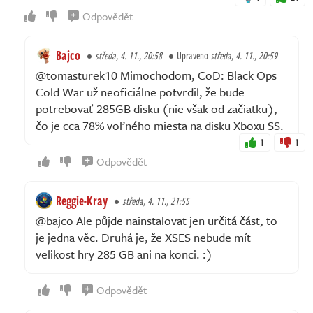
Odpovědět
Bajco
středa, 4. 11., 20:58
Upraveno
středa, 4. 11., 20:59
@tomasturek10 Mimochodom, CoD: Black Ops
Cold War už neoficiálne potvrdil, že bude
potrebovať 285GB disku (nie však od začiatku),
čo je cca 78% voľného miesta na disku Xboxu SS.
1
1
Odpovědět
Reggie-Kray
středa, 4. 11., 21:55
@bajco Ale půjde nainstalovat jen určitá část, to
je jedna věc. Druhá je, že XSES nebude mít
velikost hry 285 GB ani na konci. :)
Odpovědět