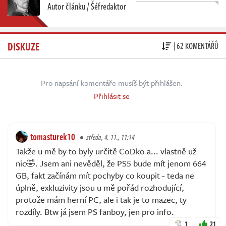
Autor článku / Šéfredaktor
DISKUZE
| 62 KOMENTÁŘŮ
Pro napsání komentáře musíš být přihlášen.
Přihlásit se
tomasturek10
středa, 4. 11., 11:14
Takže u mě by to byly určitě CoDko a... vlastně už
nic🤣. Jsem ani nevěděl, že PS5 bude mít jenom 664
GB, fakt začínám mít pochyby co koupit - teda ne
úplně, exkluzivity jsou u mě pořád rozhodující,
protože mám herní PC, ale i tak je to mazec, ty
rozdíly. Btw já jsem PS fanboy, jen pro info.
1
21