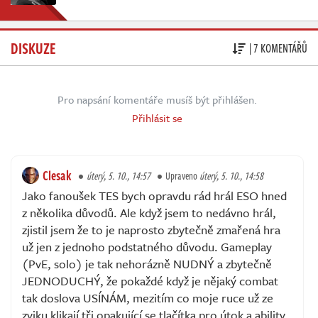
DISKUZE
| 7 KOMENTÁŘŮ
Pro napsání komentáře musíš být přihlášen.
Přihlásit se
Clesak
úterý, 5. 10., 14:57
Upraveno
úterý, 5. 10., 14:58
Jako fanoušek TES bych opravdu rád hrál ESO hned
z několika důvodů. Ale když jsem to nedávno hrál,
zjistil jsem že to je naprosto zbytečně zmařená hra
už jen z jednoho podstatného důvodu. Gameplay
(PvE, solo) je tak nehorázně NUDNÝ a zbytečně
JEDNODUCHÝ, že pokaždé když je nějaký combat
tak doslova USÍNÁM, mezitím co moje ruce už ze
zviku klikají tři opakující se tlačítka pro útok a ability,