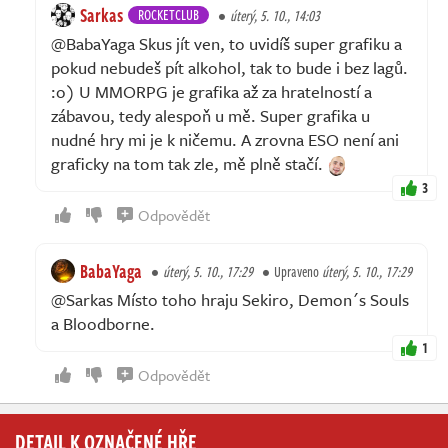
Sarkas
ROCKETCLUB
úterý, 5. 10., 14:03
@BabaYaga Skus jít ven, to uvidíš super grafiku a
pokud nebudeš pít alkohol, tak to bude i bez lagů.
:o) U MMORPG je grafika až za hratelností a
zábavou, tedy alespoň u mě. Super grafika u
nudné hry mi je k ničemu. A zrovna ESO není ani
graficky na tom tak zle, mě plně stačí.
3
Odpovědět
BabaYaga
úterý, 5. 10., 17:29
Upraveno
úterý, 5. 10., 17:29
@Sarkas Místo toho hraju Sekiro, Demon´s Souls
a Bloodborne.
1
Odpovědět
DETAIL K OZNAČENÉ HŘE