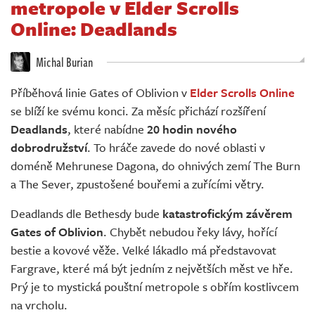
metropole v Elder Scrolls
Živě
Online: Deadlands
Michal Burian
Příběhová linie Gates of Oblivion v
Elder Scrolls Online
se blíží ke svému konci. Za měsíc přichází rozšíření
Deadlands
, které nabídne
20 hodin nového
dobrodružství
. To hráče zavede do nové oblasti v
doméně Mehrunese Dagona, do ohnivých zemí The Burn
a The Sever, zpustošené bouřemi a zuřícími větry.
Deadlands dle Bethesdy bude
katastrofickým závěrem
Gates of Oblivion
. Chybět nebudou řeky lávy, hořící
bestie a kovové věže. Velké lákadlo má představovat
Fargrave, které má být jedním z největších měst ve hře.
Prý je to mystická pouštní metropole s obřím kostlivcem
na vrcholu.