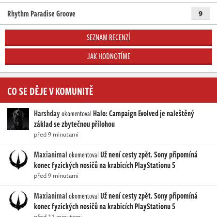
Rhythm Paradise Groove
9
SEZNAM RECENZÍ
JAK HODNOTÍME
CO SE DĚJE V KOMUNITĚ
Harshday
Halo: Campaign Evolved je naleštěný
okomentoval
základ se zbytečnou přílohou
před 9 minutami
Maxianimal
Už není cesty zpět. Sony připomíná
okomentoval
konec fyzických nosičů na krabicích PlayStationu 5
před 9 minutami
Maxianimal
Už není cesty zpět. Sony připomíná
okomentoval
konec fyzických nosičů na krabicích PlayStationu 5
před 11 minutami