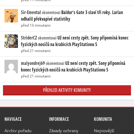
Sir-Emental
Baldur's Gate 3 slaví tři roky. Larian
okomentoval
odhalil překvapivé statistiky
před 13 minutami
StriderCZ
Už není cesty zpět. Sony připomíná konec
okomentoval
fyzických nosičů na krabicích PlayStationu 5
před 21 minutami
malyondrej69
Už není cesty zpět. Sony připomíná
okomentoval
konec fyzických nosičů na krabicích PlayStationu 5
před 21 minutami
PŘEHLED AKTIVITY KOMUNITY
NAVIGACE
INFORMACE
KOMUNITA
Archiv pořadu
Zásady ochrany
Nejnovější