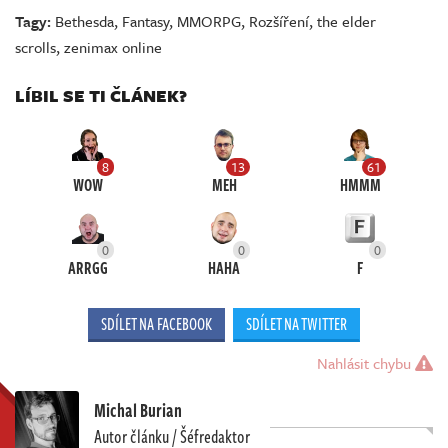
Tagy:
Bethesda
,
Fantasy
,
MMORPG
,
Rozšíření
,
the elder
scrolls
,
zenimax online
LÍBIL SE TI ČLÁNEK?
8
13
61
WOW
MEH
HMMM
0
0
0
ARRGG
HAHA
F
SDÍLET NA FACEBOOK
SDÍLET NA TWITTER
Nahlásit chybu
Michal Burian
Autor článku / Šéfredaktor