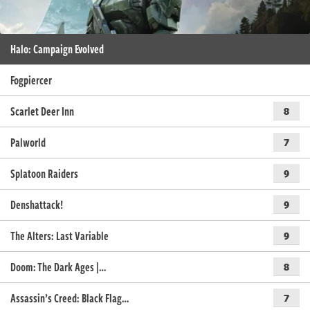
Halo: Campaign Evolved
Fogpiercer
Scarlet Deer Inn
8
Palworld
7
Splatoon Raiders
9
Denshattack!
9
The Alters: Last Variable
9
Doom: The Dark Ages |…
8
Assassin’s Creed: Black Flag…
7