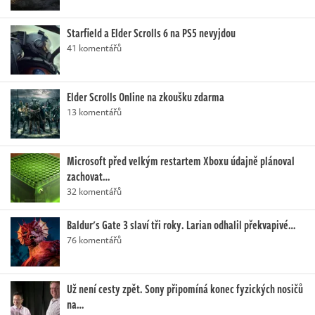
Starfield a Elder Scrolls 6 na PS5 nevyjdou
41 komentářů
Elder Scrolls Online na zkoušku zdarma
13 komentářů
Microsoft před velkým restartem Xboxu údajně plánoval
zachovat…
32 komentářů
Baldur's Gate 3 slaví tři roky. Larian odhalil překvapivé…
76 komentářů
Už není cesty zpět. Sony připomíná konec fyzických nosičů
na…