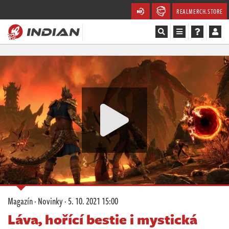
REALMERCH.STORE
Magazín
Recenze
Videa
Soutěže
Databáze
Komunita
Magazín
·
Novinky
·
5. 10. 2021 15:00
Redakce
Láva, hořící bestie i mystická