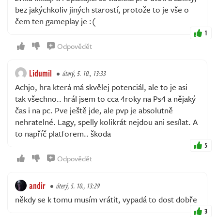
bez jakýchkoliv jiných starostí, protože to je vše o
čem ten gameplay je :(
1
Odpovědět
Lidumil
úterý, 5. 10., 13:33
Achjo, hra která má skvělej potenciál, ale to je asi
tak všechno.. hrál jsem to cca 4roky na Ps4 a nějaký
čas i na pc. Pve ještě jde, ale pvp je absolutně
nehratelné. Lagy, spelly kolikrát nejdou ani sesílat. A
to napříč platforem.. škoda
5
Odpovědět
andir
úterý, 5. 10., 13:29
někdy se k tomu musím vrátit, vypadá to dost dobře
3