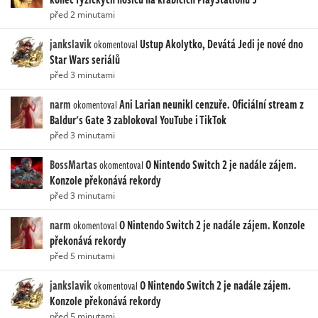
před 2 minutami
jankslavik
Ustup Akolytko, Devátá Jedi je nové dno
okomentoval
Star Wars seriálů
před 3 minutami
narm
Ani Larian neunikl cenzuře. Oficiální stream z
okomentoval
Baldur's Gate 3 zablokoval YouTube i TikTok
před 3 minutami
BossMartas
O Nintendo Switch 2 je nadále zájem.
okomentoval
Konzole překonává rekordy
před 3 minutami
narm
O Nintendo Switch 2 je nadále zájem. Konzole
okomentoval
překonává rekordy
před 5 minutami
jankslavik
O Nintendo Switch 2 je nadále zájem.
okomentoval
Konzole překonává rekordy
před 5 minutami