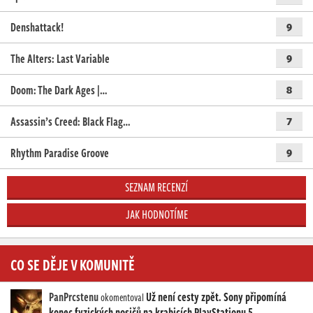
Denshattack!
9
The Alters: Last Variable
9
Doom: The Dark Ages |…
8
Assassin’s Creed: Black Flag…
7
Rhythm Paradise Groove
9
SEZNAM RECENZÍ
JAK HODNOTÍME
CO SE DĚJE V KOMUNITĚ
PanPrcstenu
Už není cesty zpět. Sony připomíná
okomentoval
konec fyzických nosičů na krabicích PlayStationu 5