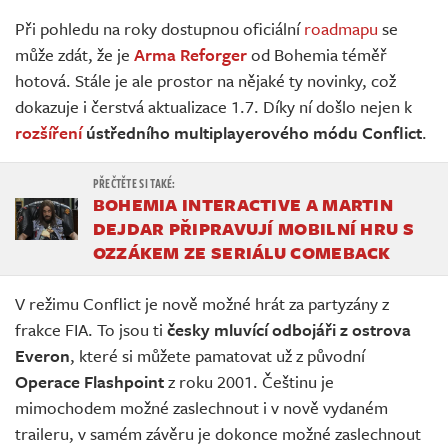
Živě
Při pohledu na roky dostupnou oficiální
roadmapu
se
může zdát, že je
Arma Reforger
od Bohemia téměř
hotová. Stále je ale prostor na nějaké ty novinky, což
dokazuje i čerstvá aktualizace 1.7. Díky ní došlo nejen k
rozšíření
ústředního multiplayerového módu Conflict
.
BOHEMIA INTERACTIVE A MARTIN
DEJDAR PŘIPRAVUJÍ MOBILNÍ HRU S
OZZÁKEM ZE SERIÁLU COMEBACK
V režimu Conflict je nově možné hrát za partyzány z
frakce FIA. To jsou ti
česky mluvící odbojáři z ostrova
Everon
, které si můžete pamatovat už z původní
Operace Flashpoint
z roku 2001. Češtinu je
mimochodem možné zaslechnout i v nově vydaném
traileru, v samém závěru je dokonce možné zaslechnout