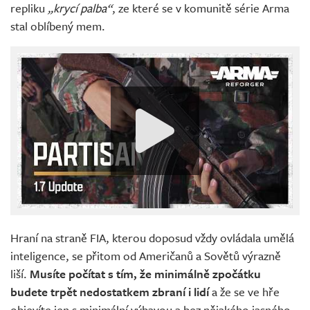
repliku
„krycí palba“
, ze které se v komunitě série Arma
stal oblíbený mem.
Hraní na straně FIA, kterou doposud vždy ovládala umělá
inteligence, se přitom od Američanů a Sovětů výrazně
liší.
Musíte počítat s tím, že minimálně zpočátku
budete trpět nedostatkem zbraní i lidí
a že se ve hře
objevíte jen s minimální výbavou a bez nějakého jasného