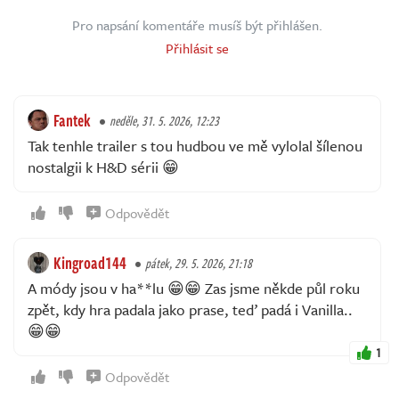
Pro napsání komentáře musíš být přihlášen.
Přihlásit se
Fantek
neděle, 31. 5. 2026, 12:23
Tak tenhle trailer s tou hudbou ve mě vylolal šílenou
nostalgii k H&D sérii 😁
Odpovědět
Kingroad144
pátek, 29. 5. 2026, 21:18
A módy jsou v ha**lu 😁😁 Zas jsme někde půl roku
zpět, kdy hra padala jako prase, teď padá i Vanilla..
😁😁
1
Odpovědět