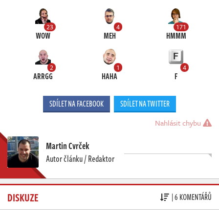
23
4
171
WOW
MEH
HMMM
2
1
4
ARRGG
HAHA
F
SDÍLET NA FACEBOOK
SDÍLET NA TWITTER
Nahlásit chybu
Martin Cvrček
Autor článku / Redaktor
DISKUZE
| 6 KOMENTÁŘŮ