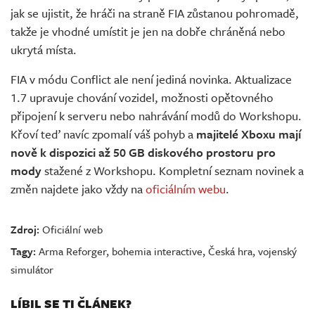
jak se ujistit, že hráči na straně FIA zůstanou pohromadě,
takže je vhodné umístit je jen na dobře chráněná nebo
ukrytá místa.
FIA v módu Conflict ale není jediná novinka. Aktualizace
1.7 upravuje chování vozidel, možnosti opětovného
připojení k serveru nebo nahrávání modů do Workshopu.
Křoví teď navíc zpomalí váš pohyb a
majitelé Xboxu mají
nově k dispozici až 50 GB diskového prostoru pro
mody
stažené z Workshopu. Kompletní seznam novinek a
změn najdete jako vždy na
oficiálním webu
.
Zdroj:
Oficiální web
Tagy:
Arma Reforger
,
bohemia interactive
,
Česká hra
,
vojenský
simulátor
LÍBIL SE TI ČLÁNEK?