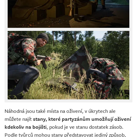
Náhodná jsou také místa na oživení, v úkrytech ale
můžete najít
stany, které partyzánům umožňují oživení
kdekoliv na bojišti
, pokud je ve stanu dostatek zásob.
Podle tvůrců mohou stany představovat jediný způsob,