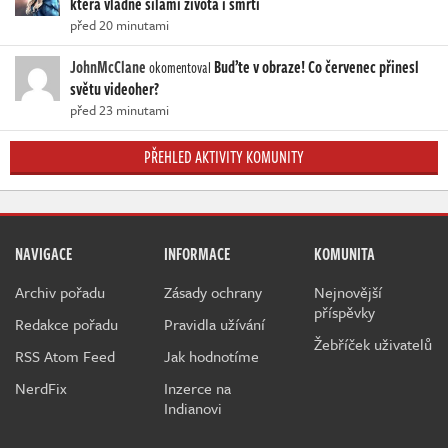
která vládne silami života i smrti
před 20 minutami
JohnMcClane
Buďte v obraze! Co červenec přinesl
okomentoval
světu videoher?
před 23 minutami
PŘEHLED AKTIVITY KOMUNITY
NAVIGACE
INFORMACE
KOMUNITA
Archiv pořadu
Zásady ochrany
Nejnovější
příspěvky
Redakce pořadu
Pravidla užívání
Žebříček uživatelů
RSS Atom Feed
Jak hodnotíme
NerdFix
Inzerce na
Indianovi