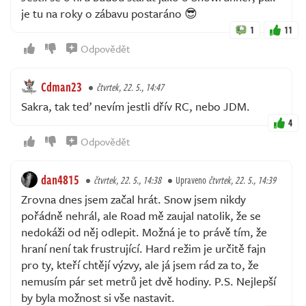
je tu na roky o zábavu postaráno 😎
1
11
Odpovědět
Cdman23
čtvrtek, 22. 5., 14:47
Sakra, tak teď nevím jestli dřív RC, nebo JDM.
4
Odpovědět
dan4815
čtvrtek, 22. 5., 14:38
Upraveno
čtvrtek, 22. 5., 14:39
Zrovna dnes jsem začal hrát. Snow jsem nikdy
pořádně nehrál, ale Road mě zaujal natolik, že se
nedokáži od něj odlepit. Možná je to právě tím, že
hraní není tak frustrující. Hard režim je určitě fajn
pro ty, kteří chtějí výzvy, ale já jsem rád za to, že
nemusím pár set metrů jet dvě hodiny. P.S. Nejlepší
by byla možnost si vše nastavit.