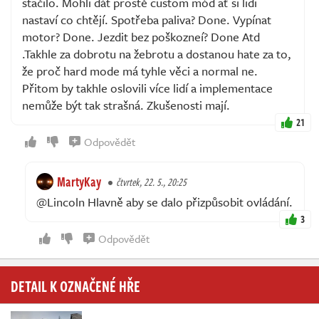
stačilo. Mohli dát prostě custom mód ať si lidi
nastaví co chtějí. Spotřeba paliva? Done. Vypínat
motor? Done. Jezdit bez poškozneí? Done Atd
.Takhle za dobrotu na žebrotu a dostanou hate za to,
že proč hard mode má tyhle věci a normal ne.
Přitom by takhle oslovili více lidí a implementace
nemůže být tak strašná. Zkušenosti mají.
21
Odpovědět
MartyKay
čtvrtek, 22. 5., 20:25
@Lincoln Hlavně aby se dalo přizpůsobit ovládání.
3
Odpovědět
DETAIL K OZNAČENÉ HŘE