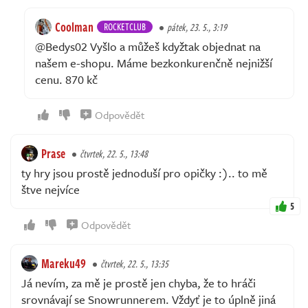
Coolman
ROCKETCLUB
pátek, 23. 5., 3:19
@Bedys02 Vyšlo a můžeš kdyžtak objednat na
našem e-shopu. Máme bezkonkurenčně nejnižší
cenu. 870 kč
Odpovědět
Prase
čtvrtek, 22. 5., 13:48
ty hry jsou prostě jednoduší pro opičky :).. to mě
štve nejvíce
5
Odpovědět
Mareku49
čtvrtek, 22. 5., 13:35
Já nevím, za mě je prostě jen chyba, že to hráči
srovnávají se Snowrunnerem. Vždyť je to úplně jiná