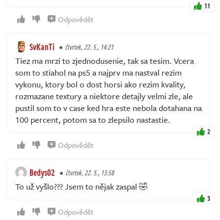
11
Odpovědět
SvKanTi
čtvrtek, 22. 5., 14:21
Tiez ma mrzi to zjednodusenie, tak sa tesim. Vcera
som to stiahol na ps5 a najprv ma nastval rezim
vykonu, ktory bol o dost horsi ako rezim kvality,
rozmazane textury a niektore detajly velmi zle, ale
pustil som to v case ked hra este nebola dotahana na
100 percent, potom sa to zlepsilo nastastie.
2
Odpovědět
Bedys02
čtvrtek, 22. 5., 13:58
To už vyšlo??? Jsem to nějak zaspal 🤣
3
Odpovědět