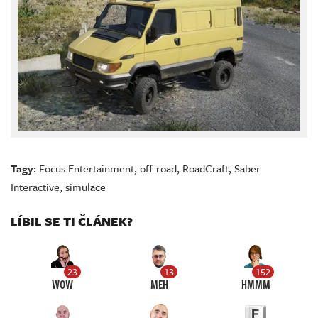
Tagy:
Focus Entertainment
,
off-road
,
RoadCraft
,
Saber
Interactive
,
simulace
LÍBIL SE TI ČLÁNEK?
23
13
152
WOW
MEH
HMMM