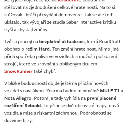
Živě
stěžovat na zjednodušení celkové hratelnosti. Na to si
stěžovali i hráči při vydání demoverze. Jak se ale teď
ukázalo, tak vývojáři ze studia Saber Interactive kritiku
slyší a chystají změny.
Tvůrci pracují na
bezplatné aktualizaci
, která RoadCraft
obohatí o
režim Hard
. Ten změní hratelnost. Mimo jiné
přidá spotřebu paliva ve vozidlech a možná i poškození
strojů, které ve srovnání s oblíbeným titulem
SnowRunner
také chybí.
V blízké budoucnosti dojde ještě na přidání nových
vozidel s navijákem. Zdarma budou minimálně
MULE T1
a
Nota Allegro
. Potom je tady vyhlídla na
první placené
rozšíření Rebuild
. To přinese dvě obrovské mapy, nová
vozidla a mise s riskantní záchranou. Podrobnosti se
dozvíme brzy.