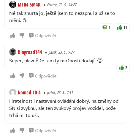
M1R4-5M4K
čtvrtek, 22. 5., 14:27
Né tak zhurta jo, ještě jsem to nezapnul a už se to
mění. ☕
1
11
Odpovědět
Kingroad144
pátek, 23. 5., 9:27
Super, hlavně že tam ty možnosti dodají. 🙂
2
Odpovědět
Nomad-10-4
pátek, 23. 5., 7:11
Hratelnost i nastavení ovládání dobrý, na změny od
SN si zvyknu, ale ten zvukový projev vozidel, bože
trhá mi to uši.
Odpovědět