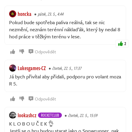
honcka
pátek, 23. 5., 4:44
Pokud bude spotřeba paliva reálná, tak se nic
nezmění, neznám terénní náklaďák, který by nedal 8
hod práce v těžkým terénu v lese.
2
Odpovědět
Lukesgames-CZ
čtvrtek, 22. 5., 17:37
Já bych přivítal aby přidali, podporu pro volant moza
R 5.
Odpovědět
lookashcz
ROCKETCLUB
čtvrtek, 22. 5., 15:59
K L O B O U Č E K 👌
Jestli se o hru budou starat jako o Snowrunner, pak