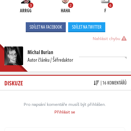
3
2
6
ARRGG
HAHA
F
SDÍLET NA FACEBOOK
SDÍLET NA TWITTER
Nahlásit chybu
Michal Burian
Autor článku / Šéfredaktor
DISKUZE
| 16 KOMENTÁŘŮ
Pro napsání komentáře musíš být přihlášen.
Přihlásit se