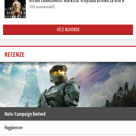
Vrchol chamtivosti? Rockstar schytává kritiku za GTA 6
105 komentářů
VÍCE NOVINEK
RECENZE
Halo: Campaign Evolved
Fogpiercer