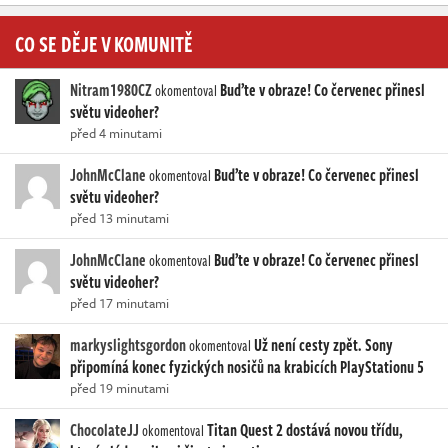
CO SE DĚJE V KOMUNITĚ
Nitram1980CZ
Buďte v obraze! Co červenec přinesl
okomentoval
světu videoher?
před 4 minutami
JohnMcClane
Buďte v obraze! Co červenec přinesl
okomentoval
světu videoher?
před 13 minutami
JohnMcClane
Buďte v obraze! Co červenec přinesl
okomentoval
světu videoher?
před 17 minutami
markyslightsgordon
Už není cesty zpět. Sony
okomentoval
připomíná konec fyzických nosičů na krabicích PlayStationu 5
před 19 minutami
ChocolateJJ
Titan Quest 2 dostává novou třídu,
okomentoval