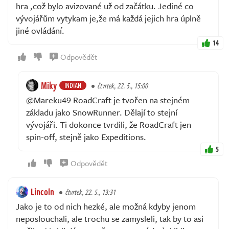
hra ,což bylo avizované už od začátku. Jediné co
vývojářům vytykam je,že má každá jejich hra úplně
jiné ovládání.
14
Odpovědět
Miky
INDIAN
čtvrtek, 22. 5., 15:00
@Mareku49 RoadCraft je tvořen na stejném
základu jako SnowRunner. Dělají to stejní
vývojáři. Ti dokonce tvrdili, že RoadCraft jen
spin-off, stejně jako Expeditions.
5
Odpovědět
Lincoln
čtvrtek, 22. 5., 13:31
Jako je to od nich hezké, ale možná kdyby jenom
neposlouchali, ale trochu se zamysleli, tak by to asi