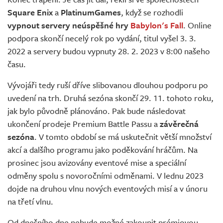
Živě
Square Enix
a
PlatinumGames
, když se rozhodli
vypnout servery neúspěšné hry
Babylon's Fall
. Online
podpora skončí necelý rok po vydání, titul vyšel 3. 3.
2022 a servery budou vypnuty 28. 2. 2023 v 8:00 našeho
času.
Vývojáři tedy ruší dříve slibovanou dlouhou podporu po
uvedení na trh. Druhá sezóna skončí 29. 11. tohoto roku,
jak bylo původně plánováno. Pak bude následovat
ukončení prodeje Premium Battle Passu a
závěrečná
sezóna
. V tomto období se má uskutečnit větší množství
akcí a dalšího programu jako poděkování hráčům. Na
prosinec jsou avizovány eventové mise a speciální
odměny spolu s novoročními odměnami. V lednu 2023
dojde na druhou vlnu nových eventových misí a v únoru
na třetí vlnu.
Od dnešního dne nebude možné zakoupit prémiovou