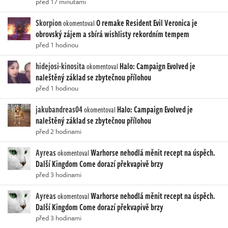
před 17 minutami
Skorpion
O remake Resident Evil Veronica je
okomentoval
obrovský zájem a sbírá wishlisty rekordním tempem
před 1 hodinou
hidejosi-kinosita
Halo: Campaign Evolved je
okomentoval
naleštěný základ se zbytečnou přílohou
před 1 hodinou
jakubandreas04
Halo: Campaign Evolved je
okomentoval
naleštěný základ se zbytečnou přílohou
před 2 hodinami
Ayreas
Warhorse nehodlá měnit recept na úspěch.
okomentoval
Další Kingdom Come dorazí překvapivě brzy
před 3 hodinami
Ayreas
Warhorse nehodlá měnit recept na úspěch.
okomentoval
Další Kingdom Come dorazí překvapivě brzy
před 3 hodinami