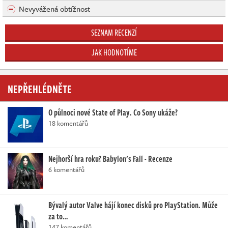
Nevyvážená obtížnost
SEZNAM RECENZÍ
JAK HODNOTÍME
NEPŘEHLÉDNĚTE
O půlnoci nové State of Play. Co Sony ukáže?
18 komentářů
Nejhorší hra roku? Babylon's Fall - Recenze
6 komentářů
Bývalý autor Valve hájí konec disků pro PlayStation. Může
za to…
147 komentářů