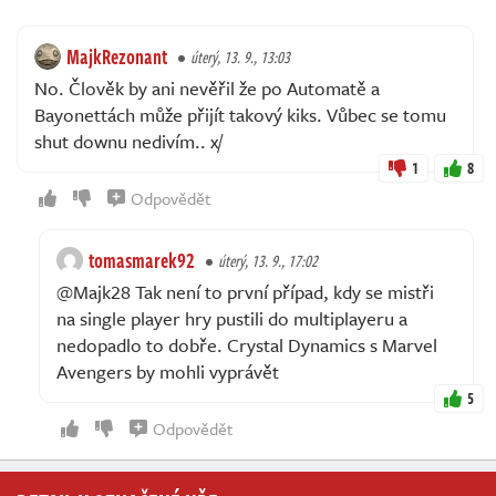
MajkRezonant
úterý, 13. 9., 13:03
No. Člověk by ani nevěřil že po Automatě a
Bayonettách může přijít takový kiks. Vůbec se tomu
shut downu nedivím.. x/
1
8
Odpovědět
tomasmarek92
úterý, 13. 9., 17:02
@Majk28 Tak není to první případ, kdy se mistři
na single player hry pustili do multiplayeru a
nedopadlo to dobře. Crystal Dynamics s Marvel
Avengers by mohli vyprávět
5
Odpovědět