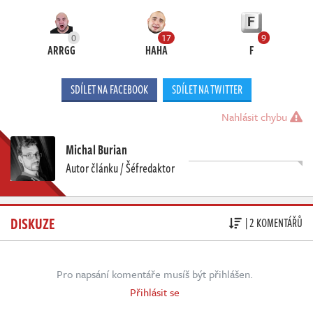
0
17
9
ARRGG
HAHA
F
SDÍLET NA FACEBOOK
SDÍLET NA TWITTER
Nahlásit chybu
Michal Burian
Autor článku / Šéfredaktor
DISKUZE
| 2 KOMENTÁŘŮ
Pro napsání komentáře musíš být přihlášen.
Přihlásit se