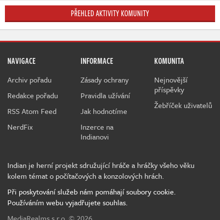
PŘEHLED AKTIVITY KOMUNITY
NAVIGACE
INFORMACE
KOMUNITA
Archiv pořadu
Zásady ochrany
Nejnovější
příspěvky
Redakce pořadu
Pravidla užívání
Žebříček uživatelů
RSS Atom Feed
Jak hodnotíme
NerdFix
Inzerce na
Indianovi
Indian je herní projekt sdružující hráče a hráčky všeho věku
kolem témat o počítačových a konzolových hrách.
Při poskytování služeb nám pomáhají soubory cookie.
Používáním webu vyjadřujete souhlas.
MediaRealms s.r.o.
© 2026