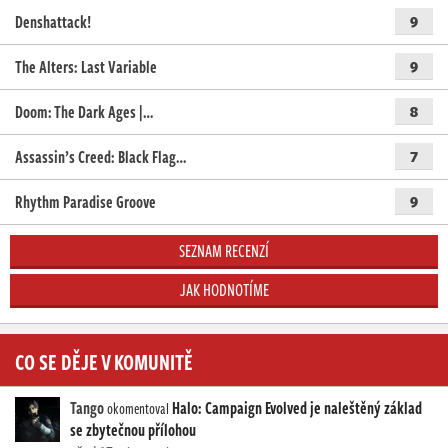
Denshattack!
9
The Alters: Last Variable
9
Doom: The Dark Ages |…
8
Assassin’s Creed: Black Flag…
7
Rhythm Paradise Groove
9
SEZNAM RECENZÍ
JAK HODNOTÍME
CO SE DĚJE V KOMUNITĚ
Tango
Halo: Campaign Evolved je naleštěný základ
okomentoval
se zbytečnou přílohou