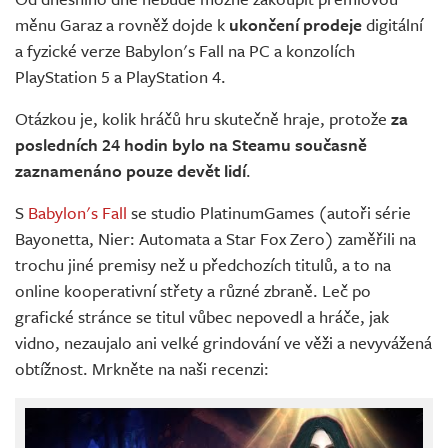
měnu Garaz a rovněž dojde k
ukončení prodeje
digitální
a fyzické verze Babylon's Fall na PC a konzolích
PlayStation 5 a PlayStation 4.
Otázkou je, kolik hráčů hru skutečně hraje, protože
za
posledních 24 hodin bylo na Steamu současně
zaznamenáno pouze devět lidí
.
S
Babylon's Fall
se studio PlatinumGames (autoři série
Bayonetta, Nier: Automata a Star Fox Zero) zaměřili na
trochu jiné premisy než u předchozích titulů, a to na
online kooperativní střety a různé zbraně. Leč po
grafické stránce se titul vůbec nepovedl a hráče, jak
vidno, nezaujalo ani velké grindování ve věži a nevyvážená
obtížnost. Mrkněte na naši recenzi: