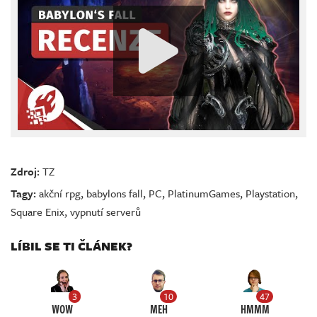
Zdroj:
TZ
Tagy:
akční rpg
,
babylons fall
,
PC
,
PlatinumGames
,
Playstation
,
Square Enix
,
vypnutí serverů
LÍBIL SE TI ČLÁNEK?
3
10
47
WOW
MEH
HMMM