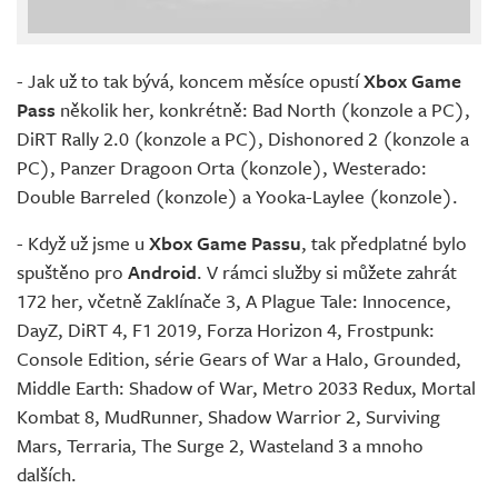
- Jak už to tak bývá, koncem měsíce opustí
Xbox Game
Pass
několik her, konkrétně: Bad North (konzole a PC),
DiRT Rally 2.0 (konzole a PC), Dishonored 2 (konzole a
PC), Panzer Dragoon Orta (konzole), Westerado:
Double Barreled (konzole) a Yooka-Laylee (konzole).
- Když už jsme u
Xbox Game Passu
, tak předplatné bylo
spuštěno pro
Android
. V rámci služby si můžete zahrát
172 her, včetně Zaklínače 3, A Plague Tale: Innocence,
DayZ, DiRT 4, F1 2019, Forza Horizon 4, Frostpunk:
Console Edition, série Gears of War a Halo, Grounded,
Middle Earth: Shadow of War, Metro 2033 Redux, Mortal
Kombat 8, MudRunner, Shadow Warrior 2, Surviving
Mars, Terraria, The Surge 2, Wasteland 3 a mnoho
dalších.