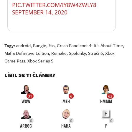
PIC.TWITTER.COM/IY8W4ZWLY8
SEPTEMBER 14, 2020
Tagy:
android
,
Bungie
,
čas
,
Crash Bandicoot 4: It's About Time
,
Mafia Definitive Edition
,
Remake
,
Spelunky
,
Stručně
,
Xbox
Game Pass
,
Xbox Series S
LÍBIL SE TI ČLÁNEK?
31
6
62
WOW
MEH
HMMM
0
0
0
ARRGG
HAHA
F