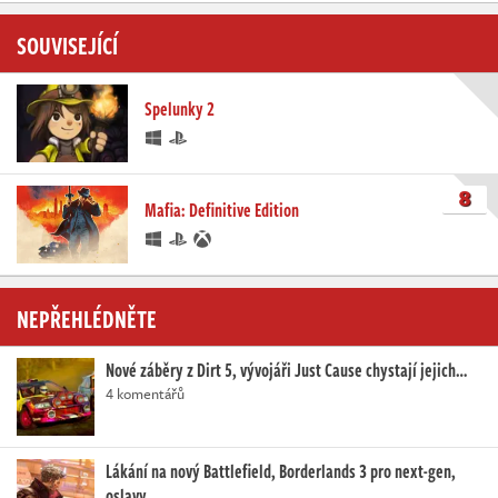
SOUVISEJÍCÍ
Spelunky 2
8
Mafia: Definitive Edition
NEPŘEHLÉDNĚTE
Nové záběry z Dirt 5, vývojáři Just Cause chystají jejich…
4 komentářů
Lákání na nový Battlefield, Borderlands 3 pro next-gen,
oslavy…