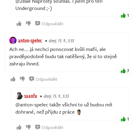
@2Bae Naprostý souhlas. I jsem pro ten
Underground ;-)
1
Odpovědět
anton-spelec
úterý, 15. 9., 3:35
Ach ne... já nechci ponocovat kvůli mafii, ale
pravděpodobně budu tak natěšený, že si to stejně
zahraju ihned.
7
Odpovědět
saanfu
úterý, 15. 9., 5:55
@anton-spelec takže všichni to už budou mít
dohrané, než přijdu z práce
1
Odpovědět