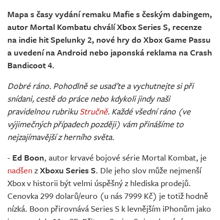
Živě
Mapa s časy vydání remaku Mafie s českým dabingem,
autor Mortal Kombatu chválí Xbox Series S, recenze
na indie hit Spelunky 2, nové hry do Xbox Game Passu
a uvedení na Android nebo japonská reklama na Crash
Bandicoot 4.
Dobré ráno. Pohodlně se usaďte a vychutnejte si při
snídani, cestě do práce nebo kdykoli jindy naši
pravidelnou rubriku
Stručně
. Každé všední ráno (ve
výjimečných případech později) vám přinášíme to
nejzajímavější z herního světa.
-
Ed Boon
, autor krvavé bojové série Mortal Kombat, je
nadšen
z
Xboxu Series S
. Dle jeho slov může nejmenší
Xbox v historii být velmi úspěšný z hlediska prodejů.
Cenovka 299 dolarů/euro (u nás 7999 Kč) je totiž hodně
nízká. Boon přirovnává Series S k levnějším iPhonům jako