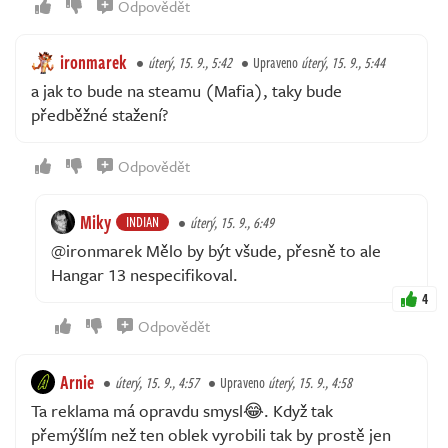
Odpovědět
ironmarek
úterý, 15. 9., 5:42
Upraveno
úterý, 15. 9., 5:44
a jak to bude na steamu (Mafia), taky bude
předběžné stažení?
Odpovědět
Miky
INDIAN
úterý, 15. 9., 6:49
@ironmarek Mělo by být všude, přesně to ale
Hangar 13 nespecifikoval.
4
Odpovědět
Arnie
úterý, 15. 9., 4:57
Upraveno
úterý, 15. 9., 4:58
Ta reklama má opravdu smysl😂. Když tak
přemýšlím než ten oblek vyrobili tak by prostě jen