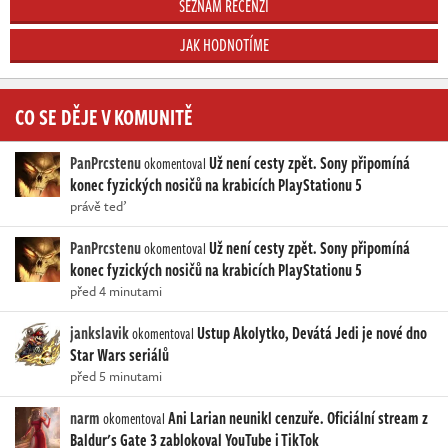
SEZNAM RECENZÍ
JAK HODNOTÍME
CO SE DĚJE V KOMUNITĚ
PanPrcstenu
Už není cesty zpět. Sony připomíná
okomentoval
konec fyzických nosičů na krabicích PlayStationu 5
právě teď
PanPrcstenu
Už není cesty zpět. Sony připomíná
okomentoval
konec fyzických nosičů na krabicích PlayStationu 5
před 4 minutami
jankslavik
Ustup Akolytko, Devátá Jedi je nové dno
okomentoval
Star Wars seriálů
před 5 minutami
narm
Ani Larian neunikl cenzuře. Oficiální stream z
okomentoval
Baldur's Gate 3 zablokoval YouTube i TikTok