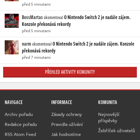
před 5 minutami
BossMartas
O Nintendo Switch 2 je nadále zájem.
okomentoval
Konzole překonává rekordy
před 5 minutami
narm
O Nintendo Switch 2 je nadále zájem. Konzole
okomentoval
překonává rekordy
před 7 minutami
PŘEHLED AKTIVITY KOMUNITY
NAVIGACE
INFORMACE
KOMUNITA
Archiv pořadu
Zásady ochrany
Nejnovější
příspěvky
Redakce pořadu
Pravidla užívání
Žebříček uživatelů
RSS Atom Feed
Jak hodnotíme