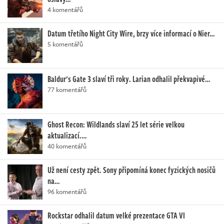
4 komentářů
Datum třetího Night City Wire, brzy více informací o Nier…
5 komentářů
Baldur's Gate 3 slaví tři roky. Larian odhalil překvapivé…
77 komentářů
Ghost Recon: Wildlands slaví 25 let série velkou
aktualizací.…
40 komentářů
Už není cesty zpět. Sony připomíná konec fyzických nosičů
na…
96 komentářů
Rockstar odhalil datum velké prezentace GTA VI