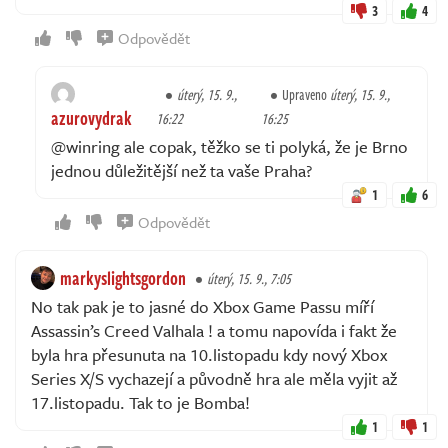
3
4
Odpovědět
úterý, 15. 9.,
Upraveno
úterý, 15. 9.,
azurovydrak
16:22
16:25
@winring ale copak, těžko se ti polyká, že je Brno
jednou důležitější než ta vaše Praha?
1
6
Odpovědět
markyslightsgordon
úterý, 15. 9., 7:05
No tak pak je to jasné do Xbox Game Passu míří
Assassin’s Creed Valhala ! a tomu napovída i fakt že
byla hra přesunuta na 10.listopadu kdy nový Xbox
Series X/S vychazejí a původně hra ale měla vyjit až
17.listopadu. Tak to je Bomba!
1
1