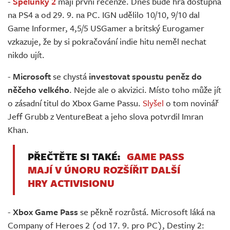
-
Spelunky 2
mají první recenze. Dnes bude hra dostupná
na PS4 a od 29. 9. na PC. IGN udělilo 10/10, 9/10 dal
Game Informer, 4,5/5 USGamer a britský Eurogamer
vzkazuje, že by si pokračování indie hitu neměl nechat
nikdo ujít.
-
Microsoft
se chystá
investovat spoustu peněz do
něčeho velkého
. Nejde ale o akvizici. Místo toho může jít
o zásadní titul do Xbox Game Passu.
Slyšel
o tom novinář
Jeff Grubb z VentureBeat a jeho slova potvrdil Imran
Khan.
PŘEČTĚTE SI TAKÉ:
GAME PASS
MAJÍ V ÚNORU ROZŠÍŘIT DALŠÍ
HRY ACTIVISIONU
-
Xbox Game Pass
se pěkně rozrůstá. Microsoft láká na
Company of Heroes 2 (od 17. 9. pro PC), Destiny 2: