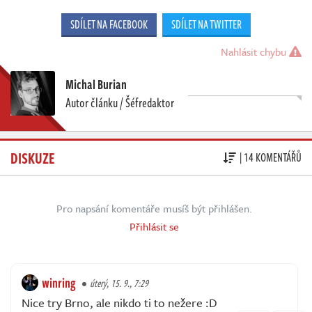
SDÍLET NA FACEBOOK
SDÍLET NA TWITTER
Nahlásit chybu
Michal Burian
Autor článku / Šéfredaktor
DISKUZE
| 14 KOMENTÁŘŮ
Pro napsání komentáře musíš být přihlášen.
Přihlásit se
winring
úterý, 15. 9., 7:29
Nice try Brno, ale nikdo ti to nežere :D