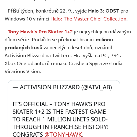
- Příští týden, konkrétně 22. 9., vyjde
Halo 3: ODST
pro
Windows 10 v rámci
Halo: The Master Chief Collection
.
-
Tony Hawk's Pro Skater 1+2
je nejrychleji prodávaným
dílem série. Podařilo se překonat hranici
milionu
prodaných kusů
za necelých deset dnů, oznámil
Activision Blizzard na Twitteru. Hra vyšla na PC, PS4 a
Xbox One od autorů remaku Crashe a Spyra ze studia
Vicarious Vision.
— ACTIVISION BLIZZARD (@ATVI_AB) 
IT’S OFFICIAL – TONY HAWK’S PRO 
SKATER 1+2 IS THE FASTEST GAME 
TO REACH 1 MILLION UNITS SOLD-
THROUGH IN FRANCHISE HISTORY! 
CONGRATS 
@TONYHAWK
. 