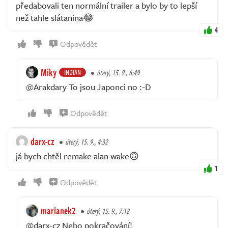
předabovali ten normální trailer a bylo by to lepší
než tahle slátanina😂
4
Odpovědět
Miky
INDIAN
úterý, 15. 9., 6:49
@Arakdary To jsou Japonci no :-D
Odpovědět
darx-cz
úterý, 15. 9., 4:32
já bych chtěl remake alan wake🙃
1
Odpovědět
marianek2
úterý, 15. 9., 7:18
@darx-cz Nebo pokračování!