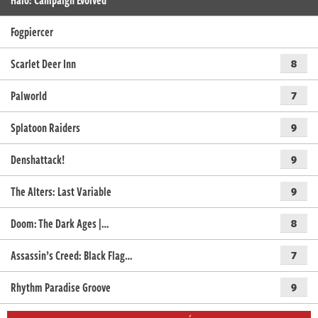
Halo: Campaign Evolved
Fogpiercer
Scarlet Deer Inn
8
Palworld
7
Splatoon Raiders
9
Denshattack!
9
The Alters: Last Variable
9
Doom: The Dark Ages |…
8
Assassin’s Creed: Black Flag…
7
Rhythm Paradise Groove
9