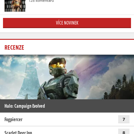
128 komentářů
VÍCE NOVINEK
RECENZE
Halo: Campaign Evolved
Fogpiercer
7
Scarlet Deer Inn
8