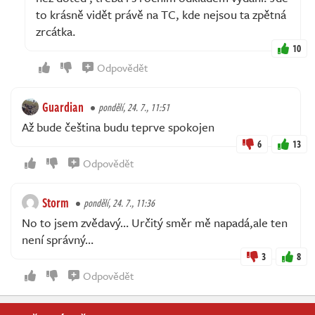
to krásně vidět právě na TC, kde nejsou ta zpětná
zrcátka.
10
Odpovědět
Guardian
pondělí, 24. 7., 11:51
Až bude čeština budu teprve spokojen
6
13
Odpovědět
Storm
pondělí, 24. 7., 11:36
No to jsem zvědavý… Určitý směr mě napadá,ale ten
není správný…
3
8
Odpovědět