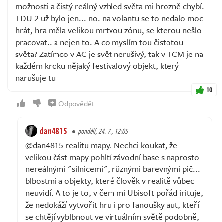
možnosti a čistý reálný vzhled světa mi hrozně chybí.
TDU 2 už bylo jen... no. na volantu se to nedalo moc
hrát, hra měla velikou mrtvou zónu, se kterou nešlo
pracovat.. a nejen to. A co myslím tou čistotou
světa? Zatímco v AC je svět nerušivý, tak v TCM je na
každém kroku nějaký festivalový objekt, který
narušuje tu
10
Odpovědět
dan4815
pondělí, 24. 7., 12:05
@dan4815 realitu mapy. Nechci koukat, že
velikou část mapy pohltí závodní base s naprosto
nereálnými "silnicemi", různými barevnými pič...
blbostmi a objekty, které člověk v realitě vůbec
neuvidí. A to je to, v čem mi Ubisoft pořád irituje,
že nedokáží vytvořit hru i pro fanoušky aut, kteří
se chtějí vyblbnout ve virtuálním světě podobně,