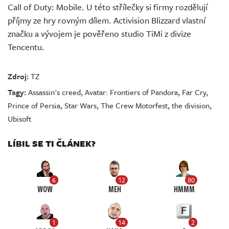
Call of Duty: Mobile. U této střílečky si firmy rozdělují
příjmy ze hry rovným dílem. Activision Blizzard vlastní
značku a vývojem je pověřeno studio TiMi z divize
Tencentu.
Zdroj:
TZ
Tagy:
Assassin's creed
,
Avatar: Frontiers of Pandora
,
Far Cry
,
Prince of Persia
,
Star Wars
,
The Crew Motorfest
,
the division
,
Ubisoft
LÍBIL SE TI ČLÁNEK?
6
12
80
WOW
MEH
HMMM
1
14
2