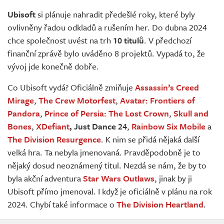
Živě
Ubisoft
si plánuje nahradit předešlé roky, které byly
ovlivněny řadou odkladů a rušením her. Do dubna 2024
chce společnost uvést na trh
10 titulů
. V předchozí
finanční zprávě bylo uváděno 8 projektů. Vypadá to, že
vývoj jde konečně dobře.
Co Ubisoft vydá? Oficiálně zmiňuje
Assassin’s Creed
Mirage
,
The Crew Motorfest
,
Avatar: Frontiers of
Pandora
,
Prince of Persia: The Lost Crown
,
Skull and
Bones
,
XDefiant
,
Just Dance 24
,
Rainbow Six Mobile
a
The Division Resurgence
. K nim se přidá nějaká další
velká hra. Ta nebyla jmenovaná. Pravděpodobně je to
nějaký dosud neoznámený titul. Nezdá se nám, že by to
byla akční adventura
Star Wars Outlaws
, jinak by ji
Ubisoft přímo jmenoval. I když je oficiálně v plánu na rok
2024. Chybí také informace o
The Division Heartland
.