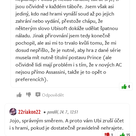
jsou očividně v každém táboře. Jsem však asi
jediný, kdo nad hrami vynáší soud až po jejich
zahrání nebo vydání, přestože chápu, že
některým slovo Ubisoft dokáže udělat špatnou
náladu. Jinak přirovnání jsem tedy konečně
pochopil, ale asi mi to trvalo kvůli tomu, že mi
dosud nepřišlo, že je nutné, aby hra z dané série
musela mít nutně titulní postavu Prince (ale
očividně lidi mají problém i s tím, že v nových AC
nejsou přímo Assassini, takže je to opět o
preferencích).
4
Odpovědět
22riakon22
pondělí, 24. 7., 12:51
Jojo, správným směrem. A proto vám Ubi zruší účet
i s hrami, pokud je dostatečně pravidelně nehrajete.
1
15