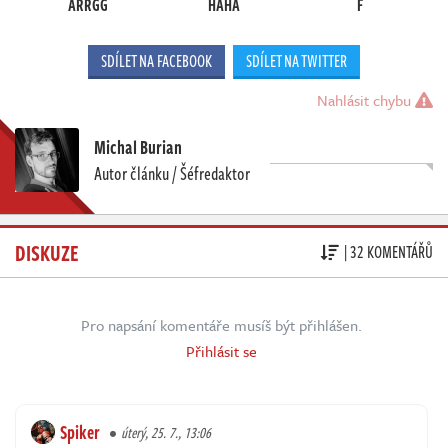
ARRGG
HAHA
F
SDÍLET NA FACEBOOK
SDÍLET NA TWITTER
Nahlásit chybu
Michal Burian
Autor článku / Šéfredaktor
DISKUZE
| 32 KOMENTÁŘŮ
Pro napsání komentáře musíš být přihlášen.
Přihlásit se
Spiker
úterý, 25. 7., 13:06