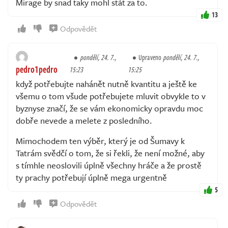
Mirage by snad taky mohl stát za to.
13
Odpovědět
pondělí, 24. 7.,
Upraveno
pondělí, 24. 7.,
pedro1pedro
15:23
15:25
když potřebujte nahánět nutně kvantitu a ještě ke
všemu o tom všude potřebujete mluvit obvykle to v
byznyse značí, že se vám ekonomicky opravdu moc
dobře nevede a melete z posledního.
Mimochodem ten výběr, který je od Šumavy k
Tatrám svědčí o tom, že si řekli, že není možné, aby
s tímhle neoslovili úplně všechny hráče a že prostě
ty prachy potřebují úplně mega urgentně
5
Odpovědět