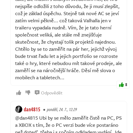
nejspíše odložili z toho důvodu, že ji musí zlepšit,
což je základ úspěchu. Stejně tak nové AC se jeví
zatím velmi pěkně... což taková Valhalla jen v
traileru vypadala nudně. Vím, že je tato herní
společnost veliká, ale stále mě znejišťuje
skutečnost, že chystají tolik projektů najednou.
Chtělo by se to zaměřit na pár her, jejichž vývoj
bude trvat řadu let a jejich portfolio se rozroste
také o hry, které nebudou mít takové prodeje, ale
zaměří se na náročnější hráče. Děsí mě slova o
mobilech a tabletech...
8
Odpovědět
dan4815
pondělí, 24. 7., 12:29
@dan4815 Ubi by se mělo zaměřit čistě na PC, PS
a XBOX s tím, že o PC verzi bude více postaráno
než doteď, třeba i s ročním odkladem vydání. Jde