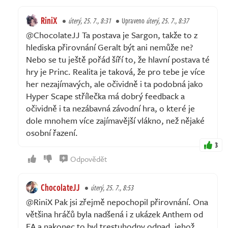
RiniX
úterý, 25. 7., 8:31
Upraveno
úterý, 25. 7., 8:37
@ChocolateJJ Ta postava je Sargon, takže to z
hlediska přirovnání Geralt být ani nemůže ne?
Nebo se tu ještě pořád šíří to, že hlavní postava té
hry je Princ. Realita je taková, že pro tebe je více
her nezajímavých, ale očividně i ta podobná jako
Hyper Scape střílečka má dobrý feedback a
očividně i ta nezábavná závodní hra, o které je
dole mnohem více zajímavější vlákno, než nějaké
osobní řazení.
3
Odpovědět
ChocolateJJ
úterý, 25. 7., 8:53
@RiniX Pak jsi zřejmě nepochopil přirovnání. Ona
většina hráčů byla nadšená i z ukázek Anthem od
EA a nakonec to byl trestuhodny odpad, jehož