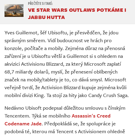
VE STAR WARS OUTLAWS POTKÁME I
JABBU HUTTA
Yves Guillemot, šéf Ubisoftu, je přesvědčen, že jdou
správným směrem. Vidí budoucnost ve hrách pro
konzole, počítače a mobily. Zejména důraz na přenosná
zařízení je u Ubisoftu větší a Guillemot si s ohledem na
akvizici Activisionu Blizzard, za který Microsoft zaplatí
68,7 miliardy dolarů, myslí, že přenesení oblíbených
značek na mobily/tablety je to, co dává smysl. Microsoft
veřejně tvrdí, že Activision Blizzard kupuje zejména kvůli
mobilní divizi King. Ta stojí za hity jako Candy Crush Saga.
Nedávno Ubisoft podepsal důležitou smlouvu s čínským
Tencentem. Týká se mobilního
Assassin's Creed
Codename Jade
. Předpokládá se, že spolupráce je
podobná té, kterou má Tencent s Activisionem ohledně