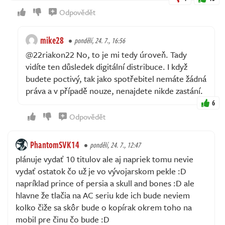
Odpovědět
mike28
pondělí, 24. 7., 16:56
@22riakon22 No, to je mi tedy úroveň. Tady
vidíte ten důsledek digitální distribuce. I když
budete poctivý, tak jako spotřebitel nemáte žádná
práva a v případě nouze, nenajdete nikde zastání.
6
Odpovědět
PhantomSVK14
pondělí, 24. 7., 12:47
plánuje vydať 10 titulov ale aj napriek tomu nevie
vydať ostatok čo už je vo vývojarskom pekle :D
napríklad prince of persia a skull and bones :D ale
hlavne že tlačia na AC seriu kde ich bude neviem
kolko čiže sa skôr bude o kopírak okrem toho na
mobil pre činu čo bude :D