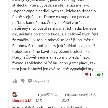
střílečku, která vypadá asi stejně úžasně jako
Hyper Scape a nedivil bych se, kdyby to dopadlo
úplně stejně. Just Dance ok super na party a
pařbu s kámošema. Že bych přišel z práce a
natěšený si to pustil se zrovna říct nedá. Divison
ok, uvidíme co z toho bude, ale celkově bych řekl
že značka Divison je takový solidnější průměr a
Rainbow Six - mobilní hry ještě někoho zajímají?
Pokud se máme bavit o vyloženě titulech, ke
kterým člověk sedne a něco mu předají např.
formou solidního příběhu, nebo gameplaye, tak
tam jsou bohužel jen dvě solidně vypadající hry.
1
4
Odpovědět
pondělí, 24. 7.,
Upraveno
pondělí, 24. 7.,
ChocolateJJ
22:40
22:45
Momentálně budou zisky Ubi stát hlavně na