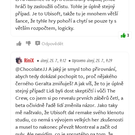
hráči by zasloužili očistu. Tohle je úplně stejný
případ. Je to Ubisoft, takže tu je mnohem větší
šance, že tyhle hry pohoří a chytí se pouze ty s
větším rozpočtem, logicky.
3
Odpovědět
RiniX
úterý, 25. 7., 9:12
Upraveno
úterý, 25. 7., 9:29
@ChocolateJJ A jaký je smysl toho přirovnání,
abych tedy dokázal pochopit to, proč nějakého
černého Geralta zmiňuješ? A jak víš, že to je úplně
stejný případ? Lidi byli dost skeptičtí i vůči The
Crew, co jsem si po revealu prvních záběrů četl, a
beta očividně řadě lidí změnila názor. Jako taky
mě naštvalo, že Ubisoft dal remake svého klenotu
studiu, co nemá s vývojem velkých her zkušenosti
a musel to nakonec převzít Montreal a začít od
nuly. Ale nevidím, co je sprostého na tom, že