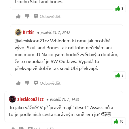
trochu Skull and bones.
3
Odpovědět
Krtkin
pondělí, 24. 7., 23:12
@alexMoon21cz Vzhledem k tomu jak probíhá
vývoj Skull and Bones tak od toho nečekám ani
minimum :D Na co jsem hodně zvědavý a doufám,
že to nepokazí je SW Outlaws. Vypadá to
překvapivě dobře tak snad Ubi překvapí.
5
Odpovědět
alexMoon21cz
pondělí, 24. 7., 14:26
To jako vážně? V přípravě mají "deset" Assassinů a
to je podle nich cesta správným směrem jo? 🤦🤣
10
Odpovědět