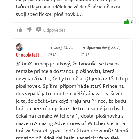
tvůrci Raymana udělali na základě série nějakou
svoji specifickou plošinovku...
3
Odpovědět
úterý, 25. 7.,
Upraveno
úterý, 25. 7.,
ChocolateJJ
10:10
10:11
@RiniX princip je takový, že fanoušci se tesi na
remake prince a dostanou plošinovku, která
nevypadá na to, že by to měla být jedna z těch top
plosinovek. Spíš mi připomíná že starý Prince na
dos vypadá jako mnohem větší zábava. Další věc
je ta, že očekávám když hraju hru Prince, že budu
hrát za perského prince. Je to to samé jako bych
čekal na remake Witchera 1, dostal plošinovku s
názvem Amazing Adventures of Witcher Geralt a
hrál za Scoitel typka. Teď už tomu rozumíš? Nemá
smysl to očividně dal řešit. Fanaticky fanoušek