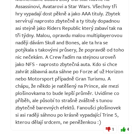
Assassinovi, Avatarovi a Star Wars. Všechny tři
hry vypadají dost pěkně a jako AAA tituly. Zbytek
servírují naprosto zbytečně a ty tituly dopadnou
asi stejně jako Riders Republic který zabaví tak na
tři týdny. Malou, opravdu malou multiplayerovou
naději dávám Skull and Bones, ale ta hra se
potýkala s takovými průsery, že popravdě od toho
nic nečekám. A Crew řadím na stejnou uroveň
jako NFS - naprosto zbytečná auta. Kdo si chce
zahrát zábavná auta sáhne po Forze ať už Horizon
nebo Motorsport případně Gran Turismu. A
chápu, že někdo je natěšený na Prince, ale mezi
plošinovkama to bude lepší průměr. Uvidíme co
příběh, ale působí to strašně zváštně s tunou
zbytečně barevných efektů. Fanoušci plošinovek
si asi raději sáhnou po krásně vypadající Trine 5,
kterou dělají srdcem, ne peněženkou :)
1
4