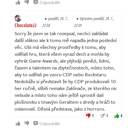
Odpovědět
pondělí, 24. 7.,
Upraveno
pondělí, 24. 7.,
ChocolateJJ
22:58
22:59
Sorry že jsem se tak rozepsal, nechci zakládat
další vlákno ale k tomu mě napadla jedna poslední
věc. Ubi má všechny prostředky k tomu, aby
udělali hru, která všem vyrazí dech a mohla by
vyhrát Game Awards, ale plýtváji penězi, lidmi,
časem a talentem na zbytečnostech, místo toho,
aby to udělali po vzoru CDP nebo Rockstaru.
Nedokážu si představit že by CDP produkovali 10
her ročně, slíbili remake Zaklinače, ze kterého nic
nebude a místo toho nám ještě sprostě dali
plošinovku s tmavým Geraltem s dredy a hráči to
oslavovali. Děsná představa, jako z horroru.
1
1
4
Odpovědět