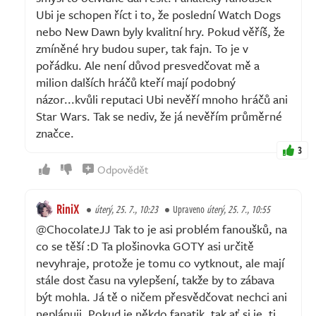
Ubi je schopen říct i to, že poslední Watch Dogs
nebo New Dawn byly kvalitní hry. Pokud věříš, že
zmíněné hry budou super, tak fajn. To je v
pořádku. Ale není důvod presvedčovat mě a
milion dalších hráčů kteří mají podobný
názor...kvůli reputaci Ubi nevěří mnoho hráčů ani
Star Wars. Tak se nediv, že já nevěřím průměrné
značce.
3
Odpovědět
RiniX
úterý, 25. 7., 10:23
Upraveno
úterý, 25. 7., 10:55
@ChocolateJJ Tak to je asi problém fanoušků, na
co se těší :D Ta plošinovka GOTY asi určitě
nevyhraje, protože je tomu co vytknout, ale mají
stále dost času na vylepšení, takže by to zábava
být mohla. Já tě o ničem přesvědčovat nechci ani
neplánuji. Pokud je někdo fanatik, tak ať si je, ti