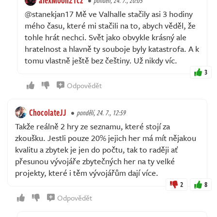
pondělí, 24. 7., 20:05
@stanekjan17 Mě ve Valhalle stačily asi 3 hodiny
mého času, které mi stačili na to, abych věděl, že
tohle hrát nechci. Svět jako obvykle krásný ale
hratelnost a hlavně ty souboje byly katastrofa. A k
tomu vlastně ještě bez češtiny. Už nikdy víc.
3
Odpovědět
ChocolateJJ
pondělí, 24. 7., 12:59
Takže reálně 2 hry ze seznamu, které stojí za
zkoušku. Jestli pouze 20% jejich her má mít nějakou
kvalitu a zbytek je jen do počtu, tak to raději ať
přesunou vývojáře zbytečných her na ty velké
projekty, které i těm vývojářům dají více.
2
8
Odpovědět