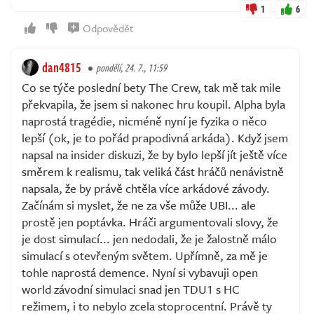
1
6
Odpovědět
dan4815
pondělí, 24. 7., 11:59
Co se týče poslední bety The Crew, tak mě tak mile
překvapila, že jsem si nakonec hru koupil. Alpha byla
naprostá tragédie, nicméně nyní je fyzika o něco
lepší (ok, je to pořád prapodivná arkáda). Když jsem
napsal na insider diskuzi, že by bylo lepší jít ještě více
směrem k realismu, tak veliká část hráčů nenávistně
napsala, že by právě chtěla více arkádové závody.
Začínám si myslet, že ne za vše může UBI... ale
prostě jen poptávka. Hráči argumentovali slovy, že
je dost simulací... jen nedodali, že je žalostně málo
simulací s otevřeným světem. Upřímně, za mě je
tohle naprostá demence. Nyní si vybavuji open
world závodní simulaci snad jen TDU1 s HC
režimem, i to nebylo zcela stoprocentní. Právě ty