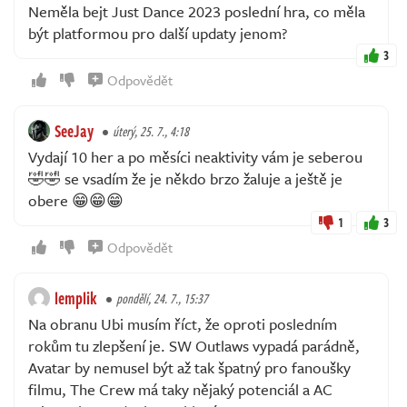
Neměla bejt Just Dance 2023 poslední hra, co měla
být platformou pro další updaty jenom?
3
Odpovědět
SeeJay
úterý, 25. 7., 4:18
Vydají 10 her a po měsíci neaktivity vám je seberou
🤣🤣 se vsadím že je někdo brzo žaluje a ještě je
obere 😁😁😁
1
3
Odpovědět
lemplik
pondělí, 24. 7., 15:37
Na obranu Ubi musím říct, že oproti posledním
rokům tu zlepšení je. SW Outlaws vypadá parádně,
Avatar by nemusel být až tak špatný pro fanoušky
filmu, The Crew má taky nějaký potenciál a AC