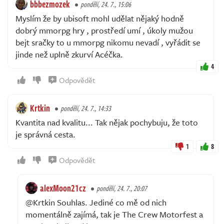
bbbezmozek
pondělí, 24. 7., 15:06
Myslím že by ubisoft mohl udělat nějaký hodně
dobrý mmorpg hry , prostředí umí , úkoly mužou
bejt sračky to u mmorpg nikomu nevadí , vyřádit se
jinde než uplně zkurví Acéčka.
4
Odpovědět
Krtkin
pondělí, 24. 7., 14:33
Kvantita nad kvalitu... Tak nějak pochybuju, že toto
je správná cesta.
1
8
Odpovědět
alexMoon21cz
pondělí, 24. 7., 20:07
@Krtkin Souhlas. Jediné co mě od nich
momentálně zajímá, tak je The Crew Motorfest a