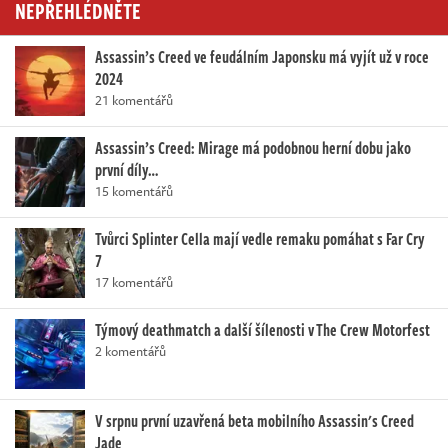
NEPŘEHLÉDNĚTE
Assassin’s Creed ve feudálním Japonsku má vyjít už v roce
2024
21 komentářů
Assassin’s Creed: Mirage má podobnou herní dobu jako
první díly…
15 komentářů
Tvůrci Splinter Cella mají vedle remaku pomáhat s Far Cry
7
17 komentářů
Týmový deathmatch a další šílenosti v The Crew Motorfest
2 komentářů
V srpnu první uzavřená beta mobilního Assassin's Creed
Jade