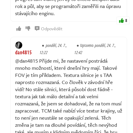
rok a půl, aby se programátoři zaměřili na úpravu
stávajícího enginu.
8
Odpovědět
pondělí, 24. 7.,
Upraveno
pondělí, 24. 7.,
dan4815
12:22
12:42
@dan4815 Přijde mi, že nastavení postrádá
mnoho možností, které dnešní hry mají. Takové
FOV je tím příkladem. Textura silnice je s TAA
naprosto rozmazaná. Co člověk v závodní hře
vidí? No stále silnici, která působí dost fádně -
textura jak tak málo detailní a tak velmi
rozmazaná, že jsem se dohadoval, že na tom musí
zapracovat. TCM také nabízí více textur krajiny, už
to není jen neustále se opakující zelená. Těch
změna je tam na dlouhé povídání, těch nevýhod
také, ale musím s klidným svědomím říci, že hru