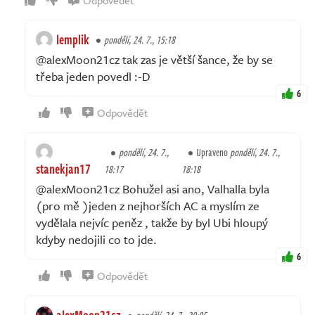
lemplik
pondělí, 24. 7., 15:18
@alexMoon21cz tak zas je větší šance, že by se
třeba jeden povedl :-D
6
Odpovědět
pondělí, 24. 7.,
Upraveno
pondělí, 24. 7.,
stanekjan17
18:17
18:18
@alexMoon21cz Bohužel asi ano, Valhalla byla
(pro mě )jeden z nejhorších AC a myslím ze
vydělala nejvíc peněz , takže by byl Ubi hloupý
kdyby nedojili co to jde.
6
Odpovědět
alexMoon21cz