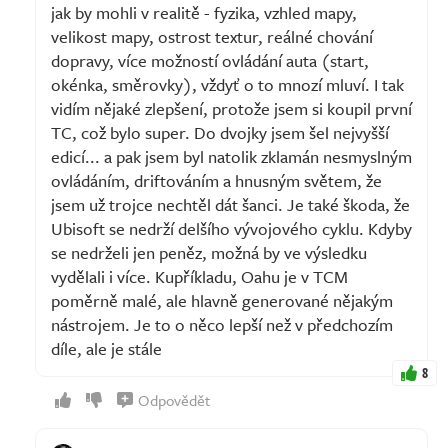
jak by mohli v realitě - fyzika, vzhled mapy,
velikost mapy, ostrost textur, reálné chování
dopravy, více možností ovládání auta (start,
okénka, směrovky), vždyť o to mnozí mluví. I tak
vidím nějaké zlepšení, protože jsem si koupil první
TC, což bylo super. Do dvojky jsem šel nejvyšší
edicí... a pak jsem byl natolik zklamán nesmyslným
ovládáním, driftováním a hnusným světem, že
jsem už trojce nechtěl dát šanci. Je také škoda, že
Ubisoft se nedrží delšího vývojového cyklu. Kdyby
se nedrželi jen peněz, možná by ve výsledku
vydělali i více. Kupříkladu, Oahu je v TCM
poměrně malé, ale hlavně generované nějakým
nástrojem. Je to o něco lepší než v předchozím
díle, ale je stále
8
Odpovědět