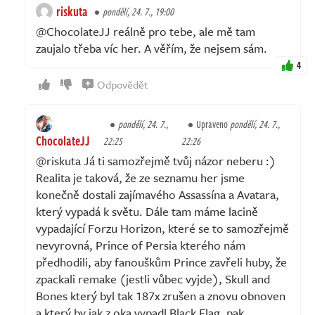
riskuta
pondělí, 24. 7., 19:00
@ChocolateJJ reálně pro tebe, ale mě tam
zaujalo třeba víc her. A věřím, že nejsem sám.
4
Odpovědět
pondělí, 24. 7.,
Upraveno
pondělí, 24. 7.,
ChocolateJJ
22:25
22:26
@riskuta Já ti samozřejmě tvůj názor neberu :)
Realita je taková, že ze seznamu her jsme
konečně dostali zajímavého Assassína a Avatara,
který vypadá k světu. Dále tam máme lacině
vypadající Forzu Horizon, které se to samozřejmě
nevyrovná, Prince of Persia kterého nám
předhodili, aby fanouškům Prince zavřeli huby, že
zpackali remake (jestli vůbec vyjde), Skull and
Bones který byl tak 187x zrušen a znovu obnoven
a který by jak z oka vypadl Black Flag, pak