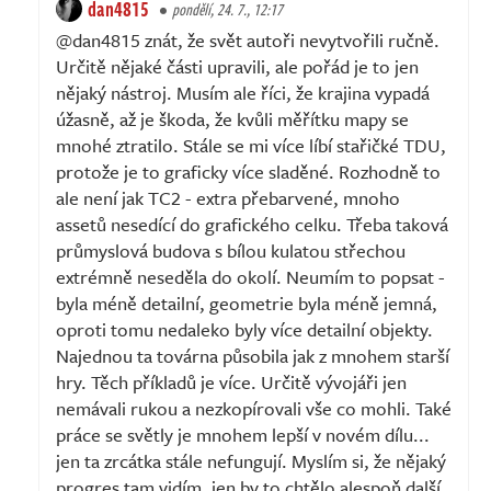
dan4815
pondělí, 24. 7., 12:17
@dan4815 znát, že svět autoři nevytvořili ručně.
Určitě nějaké části upravili, ale pořád je to jen
nějaký nástroj. Musím ale říci, že krajina vypadá
úžasně, až je škoda, že kvůli měřítku mapy se
mnohé ztratilo. Stále se mi více líbí stařičké TDU,
protože je to graficky více sladěné. Rozhodně to
ale není jak TC2 - extra přebarvené, mnoho
assetů nesedící do grafického celku. Třeba taková
průmyslová budova s bílou kulatou střechou
extrémně neseděla do okolí. Neumím to popsat -
byla méně detailní, geometrie byla méně jemná,
oproti tomu nedaleko byly více detailní objekty.
Najednou ta továrna působila jak z mnohem starší
hry. Těch příkladů je více. Určitě vývojáři jen
nemávali rukou a nezkopírovali vše co mohli. Také
práce se světly je mnohem lepší v novém dílu...
jen ta zrcátka stále nefungují. Myslím si, že nějaký
progres tam vidím, jen by to chtělo alespoň další