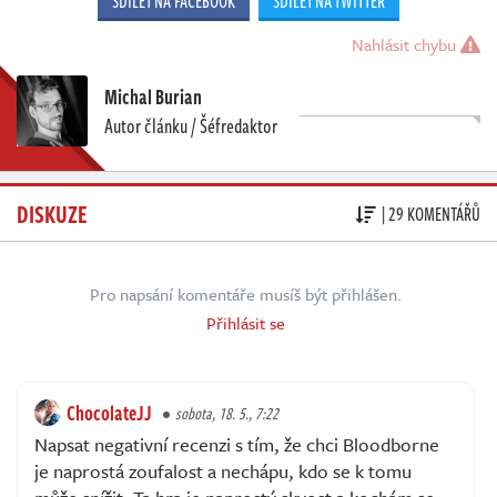
SDÍLET NA FACEBOOK
SDÍLET NA TWITTER
Nahlásit chybu
Michal Burian
Autor článku / Šéfredaktor
DISKUZE
| 29 KOMENTÁŘŮ
Pro napsání komentáře musíš být přihlášen.
Přihlásit se
ChocolateJJ
sobota, 18. 5., 7:22
Napsat negativní recenzi s tím, že chci Bloodborne
je naprostá zoufalost a nechápu, kdo se k tomu