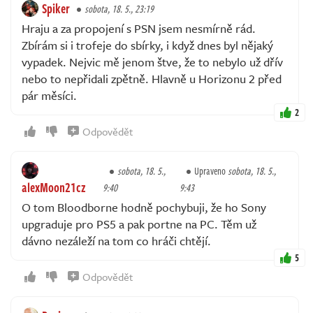
Spiker
sobota, 18. 5., 23:19
Hraju a za propojení s PSN jsem nesmírně rád.
Zbírám si i trofeje do sbírky, i když dnes byl nějaký
vypadek. Nejvic mě jenom štve, že to nebylo už dřív
nebo to nepřidali zpětně. Hlavně u Horizonu 2 před
pár měsíci.
2
Odpovědět
sobota, 18. 5.,
Upraveno
sobota, 18. 5.,
alexMoon21cz
9:40
9:43
O tom Bloodborne hodně pochybuji, že ho Sony
upgraduje pro PS5 a pak portne na PC. Těm už
dávno nezáleží na tom co hráči chtějí.
5
Odpovědět