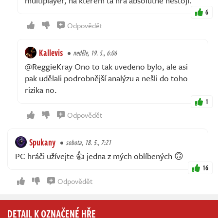
multiplayer, na kterém ta hra absolutně nestojí.
6
Odpovědět
Kallevis
neděle, 19. 5., 6:06
@ReggieKray Ono to tak uvedeno bylo, ale asi
pak udělali podrobnější analýzu a nešli do toho
rizika no.
1
Odpovědět
Spukany
sobota, 18. 5., 7:21
PC hráči užívejte 👍 jedna z mých oblíbených 🙃
16
Odpovědět
DETAIL K OZNAČENÉ HŘE