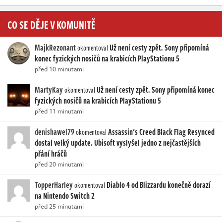
CO SE DĚJE V KOMUNITĚ
MajkRezonant
Už není cesty zpět. Sony připomíná
okomentoval
konec fyzických nosičů na krabicích PlayStationu 5
před 10 minutami
MartyKay
Už není cesty zpět. Sony připomíná konec
okomentoval
fyzických nosičů na krabicích PlayStationu 5
před 11 minutami
denishawel79
Assassin's Creed Black Flag Resynced
okomentoval
dostal velký update. Ubisoft vyslyšel jedno z nejčastějších
přání hráčů
před 20 minutami
TopperHarley
Diablo 4 od Blizzardu konečně dorazí
okomentoval
na Nintendo Switch 2
před 25 minutami