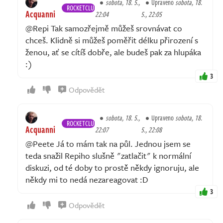
sobota, 18. 5.,
Upraveno
sobota, 18.
ROCKETCLUB
Acquanni
22:04
5., 22:05
@Repi Tak samozřejmě můžeš srovnávat co
chceš. Klidně si můžeš poměřit délku přirození s
ženou, ať se cítíš dobře, ale budeš pak za hlupáka
:)
3
Odpovědět
sobota, 18. 5.,
Upraveno
sobota, 18.
ROCKETCLUB
Acquanni
22:07
5., 22:08
@Peete Já to mám tak na půl. Jednou jsem se
teda snažil Repiho slušně "zatlačit" k normální
diskuzi, od té doby to prostě někdy ignoruju, ale
někdy mi to nedá nezareagovat :D
3
Odpovědět