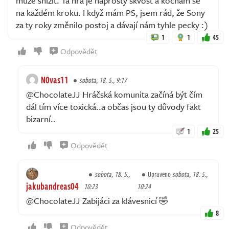
může snížit. Ta hra je naprostý skvost a kochám se
na každém kroku. I když mám PS, jsem rád, že Sony
za ty roky změnilo postoj a dávají nám tyhle pecky :)
1
1
45
Odpovědět
N0vas11
sobota, 18. 5., 9:17
@ChocolateJJ Hráčská komunita začíná být čím
dál tím více toxická..a občas jsou ty důvody fakt
bizarní..
1
25
Odpovědět
sobota, 18. 5.,
Upraveno
sobota, 18. 5.,
jakubandreas04
10:23
10:24
@ChocolateJJ Zabijáci za klávesnicí 🤣
8
Odpovědět