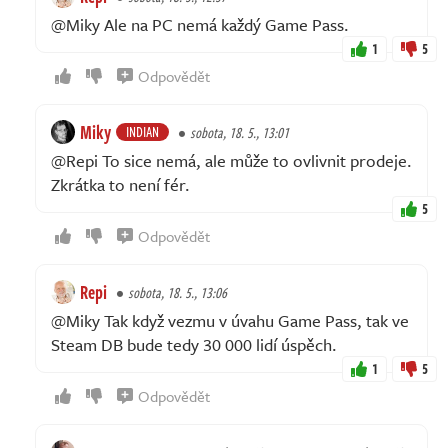
@Miky Ale na PC nemá každý Game Pass.
1
5
Odpovědět
Miky
INDIAN
sobota, 18. 5., 13:01
@Repi To sice nemá, ale může to ovlivnit prodeje.
Zkrátka to není fér.
5
Odpovědět
Repi
sobota, 18. 5., 13:06
@Miky Tak když vezmu v úvahu Game Pass, tak ve
Steam DB bude tedy 30 000 lidí úspěch.
1
5
Odpovědět