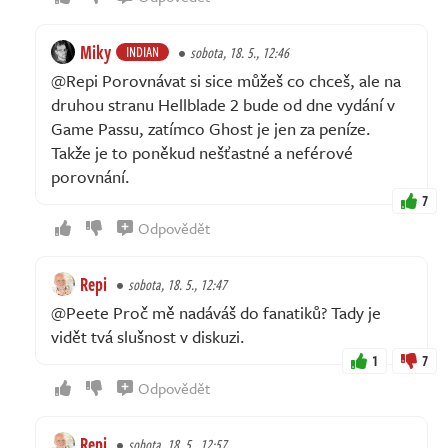
Miky
INDIAN
sobota, 18. 5., 12:46
@Repi Porovnávat si sice můžeš co chceš, ale na
druhou stranu Hellblade 2 bude od dne vydání v
Game Passu, zatímco Ghost je jen za peníze.
Takže je to poněkud nešťastné a neférové
porovnání.
7
Odpovědět
Repi
sobota, 18. 5., 12:47
@Peete Proč mě nadáváš do fanatiků? Tady je
vidět tvá slušnost v diskuzi.
1
7
Odpovědět
Repi
sobota, 18. 5., 12:57