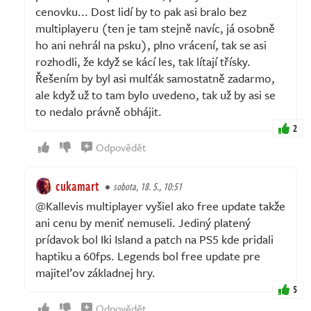
cenovku... Dost lidí by to pak asi bralo bez
multiplayeru (ten je tam stejně navíc, já osobně
ho ani nehrál na psku), plno vrácení, tak se asi
rozhodli, že když se kácí les, tak lítají třísky.
Řešením by byl asi mulťák samostatně zadarmo,
ale když už to tam bylo uvedeno, tak už by asi se
to nedalo právně obhájit.
2
Odpovědět
cukamart
sobota, 18. 5., 10:51
@Kallevis multiplayer vyšiel ako free update takže
ani cenu by meniť nemuseli. Jediný platený
prídavok bol Iki Island a patch na PS5 kde pridali
haptiku a 60fps. Legends bol free update pre
majiteľov základnej hry.
5
Odpovědět