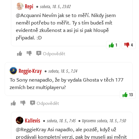
Repi
sobota, 18. 5., 23:02
@Acquanni Nevím jak se to měří. Nikdy jsem
neměl potřebu to měřit. Ty s tím budeš mít
evidentně zkušenost a asi jsi si pak hloupě
připadal. :D
1
4
Odpovědět
Reggie-Kray
sobota, 18. 5., 7:24
To Sony nenapadlo, že by vydala Ghosta v těch 177
zemích bez multiplayeru?
13
Odpovědět
Kallevis
sobota, 18. 5., 7:45
Upraveno
sobota, 18. 5., 7:50
@ReggieKray Asi napadlo, ale pozdě, když už
prodávali kompletní verzi, pak by museli asi měnit