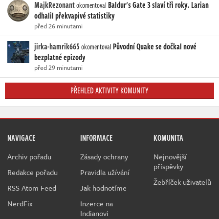
MajkRezonant
Baldur's Gate 3 slaví tři roky. Larian
okomentoval
odhalil překvapivé statistiky
před 26 minutami
jirka-hamrik665
Původní Quake se dočkal nové
okomentoval
bezplatné epizody
před 29 minutami
PŘEHLED AKTIVITY KOMUNITY
NAVIGACE
INFORMACE
KOMUNITA
Archiv pořadu
Zásady ochrany
Nejnovější
příspěvky
Redakce pořadu
Pravidla užívání
Žebříček uživatelů
RSS Atom Feed
Jak hodnotíme
NerdFix
Inzerce na
Indianovi