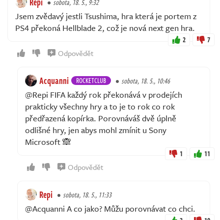
Repi
sobota, 18. 5., 9:32
Jsem zvědavý jestli Tsushima, hra která je portem z
PS4 překoná Hellblade 2, což je nová next gen hra.
2
7
Odpovědět
Acquanni
ROCKETCLUB
sobota, 18. 5., 10:46
@Repi FIFA každý rok překonává v prodejích
prakticky všechny hry a to je to rok co rok
předřazená kopírka. Porovnáváš dvě úplně
odlišné hry, jen abys mohl zmínit u Sony
Microsoft 🙈
1
11
Odpovědět
Repi
sobota, 18. 5., 11:33
@Acquanni A co jako? Můžu porovnávat co chci.