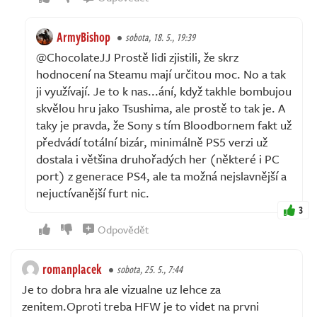
ArmyBishop
sobota, 18. 5., 19:39
@ChocolateJJ Prostě lidi zjistili, že skrz
hodnocení na Steamu mají určitou moc. No a tak
ji využívají. Je to k nas...ání, když takhle bombujou
skvělou hru jako Tsushima, ale prostě to tak je. A
taky je pravda, že Sony s tím Bloodbornem fakt už
předvádí totální bizár, minimálně PS5 verzi už
dostala i většina druhořadých her (některé i PC
port) z generace PS4, ale ta možná nejslavnější a
nejuctívanější furt nic.
3
Odpovědět
romanplacek
sobota, 25. 5., 7:44
Je to dobra hra ale vizualne uz lehce za
zenitem.Oproti treba HFW je to videt na prvni