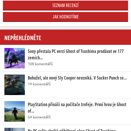
SEZNAM RECENZÍ
JAK HODNOTÍME
NEPŘEHLÉDNĚTE
Sony přestala PC verzi Ghost of Tsushima prodávat ve 177
zemích…
108 komentářů
Bohužel, ale nový Sly Cooper nevzniká. V Sucker Punch se…
19 komentářů
PlayStation přináší na počítače trofeje. První hrou je Ghost
of…
54 komentářů
Na PC vyšla skvělá příběhová akce Ghost of Tsushima