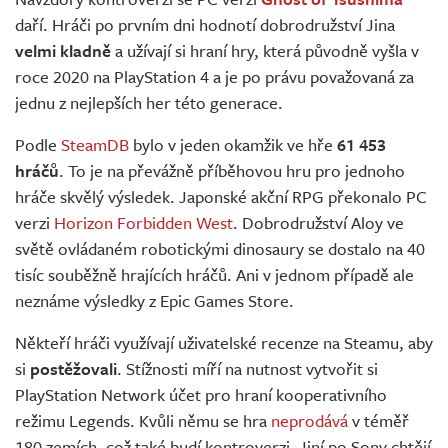
Živě
daří. Hráči po prvním dni hodnotí dobrodružství Jina
velmi kladně
a užívají si hraní hry, která původně vyšla v
roce 2020 na PlayStation 4 a je po právu považovaná za
jednu z nejlepších her této generace.
Podle
SteamDB
bylo v jeden okamžik ve hře
61 453
hráčů
. To je na převážně příběhovou hru pro jednoho
hráče skvělý výsledek. Japonské akční RPG překonalo PC
verzi
Horizon Forbidden West
. Dobrodružství Aloy ve
světě ovládaném robotickými dinosaury se dostalo na 40
tisíc souběžně hrajících hráčů. Ani v jednom případě ale
neznáme výsledky z Epic Games Store.
Někteří hráči využívají uživatelské recenze na Steamu, aby
si
postěžovali
. Stížnosti míří na nutnost vytvořit si
PlayStation Network účet pro hraní kooperativního
režimu Legends. Kvůli němu se hra
neprodává
v téměř
180 zemích, což také budí kontroverzi. Jiní po Sony chtějí