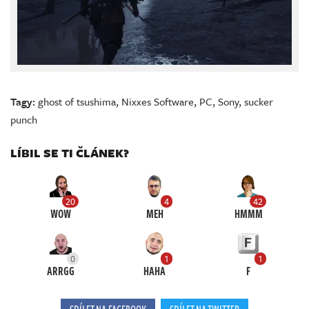
Tagy:
ghost of tsushima
,
Nixxes Software
,
PC
,
Sony
,
sucker
punch
LÍBIL SE TI ČLÁNEK?
20
4
42
WOW
MEH
HMMM
0
1
1
ARRGG
HAHA
F