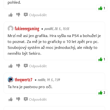
pohled.
1
Odpovědět
fakieeeegaming
pondělí, 20. 5., 15:55
Mrzí mě asi jen grafika. Hra vyšla na PS4 a bohužel je
to poznat. Za mě je to graficky o 10 let zpět pro pc.
Soubojový systém až moc jednoduchý, ale nikdy to
nemělo být Sekiro.
1
Odpovědět
theqwertz7
neděle, 19. 5., 7:39
Ta hra je pastvou pro oči.
2
Odpovědět