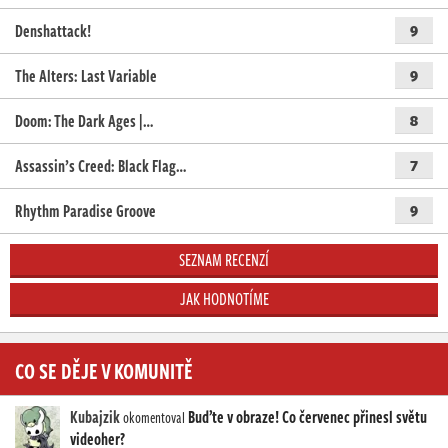
Denshattack!
9
The Alters: Last Variable
9
Doom: The Dark Ages |…
8
Assassin’s Creed: Black Flag…
7
Rhythm Paradise Groove
9
SEZNAM RECENZÍ
JAK HODNOTÍME
CO SE DĚJE V KOMUNITĚ
Kubajzik
Buďte v obraze! Co červenec přinesl světu
okomentoval
videoher?