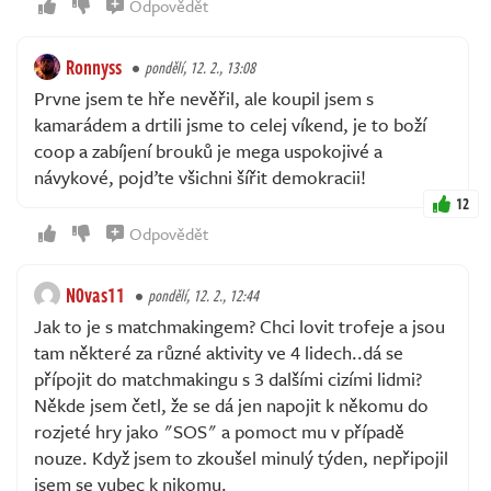
Odpovědět
Ronnyss
pondělí, 12. 2., 13:08
Prvne jsem te hře nevěřil, ale koupil jsem s
kamarádem a drtili jsme to celej víkend, je to boží
coop a zabíjení brouků je mega uspokojivé a
návykové, pojďte všichni šířit demokracii!
12
Odpovědět
N0vas11
pondělí, 12. 2., 12:44
Jak to je s matchmakingem? Chci lovit trofeje a jsou
tam některé za různé aktivity ve 4 lidech..dá se
přípojit do matchmakingu s 3 dalšími cizími lidmi?
Někde jsem četl, že se dá jen napojit k někomu do
rozjeté hry jako "SOS" a pomoct mu v případě
nouze. Když jsem to zkoušel minulý týden, nepřipojil
jsem se vubec k nikomu.