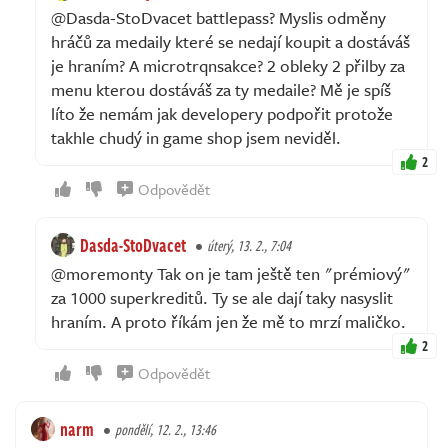
@Dasda-StoDvacet battlepass? Myslis odměny
hráčů za medaily které se nedají koupit a dostáváš
je hraním? A microtrqnsakce? 2 obleky 2 přilby za
menu kterou dostáváš za ty medaile? Mě je spíš
líto že nemám jak developery podpořit protože
takhle chudý in game shop jsem neviděl.
2
Odpovědět
Dasda-StoDvacet
úterý, 13. 2., 7:04
@moremonty Tak on je tam ještě ten "prémiový"
za 1000 superkreditů. Ty se ale dají taky nasyslit
hraním. A proto říkám jen že mě to mrzí maličko.
2
Odpovědět
narm
pondělí, 12. 2., 13:46