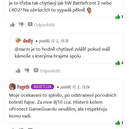
je to třeba tak chytlavý jak SW Battlefront 2 nebo
L4D2? Na obrázcích to vypadá pěkně
5
Odpovědět
dedly
pondělí, 12. 2., 15:10
@narm je to hodně chytlavé zvlášť pokud máš
kámoše s kterýma hrajete spolu
6
Odpovědět
Fugeth
ROCKETCLUB
pondělí, 12. 2., 13:24
Moje ocekavani to splnilo, po odstraneni porodnich
bolesti fajne. Za mne 8/10 cca. Histerii kolem
nProtect GameGuardu nesdilim, ale respektuju
komu vadi.
5