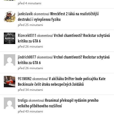
před 4 minutami
jankslavik
Wreckfest 2 láká na realističtější
okomentoval
destrukci i vylepšenou fyziku
před 25 minutami
Rizecek0311
Vrchol chamtivosti? Rockstar schytává
okomentoval
kritiku za GTA 6
před 26 minutami
jindrich0077
Vrchol chamtivosti? Rockstar schytává
okomentoval
kritiku za GTA 6
před 26 minutami
9S1M0N2
V akčňáku Drifter bude policajtka Kate
okomentoval
Beckinsale čelit útoku nebezpečných žoldáků
před 34 minutami
troliga
Reanimal překvapil vydáním prvního
okomentoval
velkého příběhového rozšíření
před 43 minutami