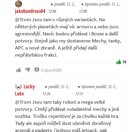
pondělí, 12. 2.,
Upraveno
pondělí, 12. 2.,
jakubandreas04
12:06
12:08
@Trom Jsou tam v různých variantách. Na
některých planetách mají víc armoru a nebo jsou
agresivnější. Navíc budou přidávat i Bosse a další
potvory. Stejně jako my dostaneme Mechy, tanky,
APC a nové zbraně. A ještě přidají další
nepřátelskou frakci.
10
Odpovědět
Lucky-
pondělí, 12. 2.,
Upraveno
pondělí, 12. 2.,
Luke
12:26
12:31
@Trom Jsou tam taky roboti a mega velké
potvory. Chtějí přidávat ovladatelné mechy a jiná
vozítka. Trošku repetitivní je za chvilku každá hra.
Tady ale aspoň můžeš dost obměnit zbraňový
arzenál a gadgety (jednou máš jetpack, pak