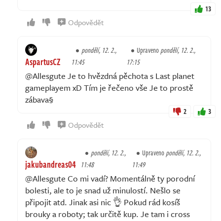
13
Odpovědět
pondělí, 12. 2.,
Upraveno
pondělí, 12. 2.,
AspartusCZ
11:45
17:15
@Allesgute Je to hvězdná pěchota s Last planet
gameplayem xD Tím je řečeno vše Je to prostě
zábava§
2
3
Odpovědět
pondělí, 12. 2.,
Upraveno
pondělí, 12. 2.,
jakubandreas04
11:48
11:49
@Allesgute Co mi vadí? Momentálně ty porodní
bolesti, ale to je snad už minulostí. Nešlo se
připojit atd. Jinak asi nic 👌 Pokud rád kosíš
brouky a roboty; tak určitě kup. Je tam i cross