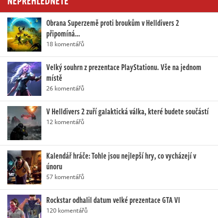
NEPŘEHLÉDNĚTE
Obrana Superzemě proti broukům v Helldivers 2
připomíná…
18 komentářů
Velký souhrn z prezentace PlayStationu. Vše na jednom
místě
26 komentářů
V Helldivers 2 zuří galaktická válka, které budete součástí
12 komentářů
Kalendář hráče: Tohle jsou nejlepší hry, co vycházejí v
únoru
57 komentářů
Rockstar odhalil datum velké prezentace GTA VI
120 komentářů