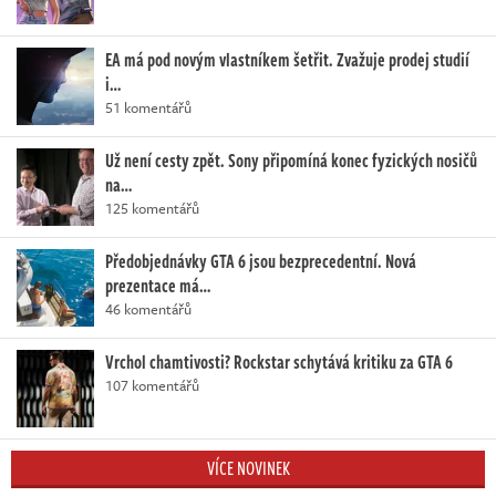
EA má pod novým vlastníkem šetřit. Zvažuje prodej studií
i…
51 komentářů
Už není cesty zpět. Sony připomíná konec fyzických nosičů
na…
125 komentářů
Předobjednávky GTA 6 jsou bezprecedentní. Nová
prezentace má…
46 komentářů
Vrchol chamtivosti? Rockstar schytává kritiku za GTA 6
107 komentářů
VÍCE NOVINEK