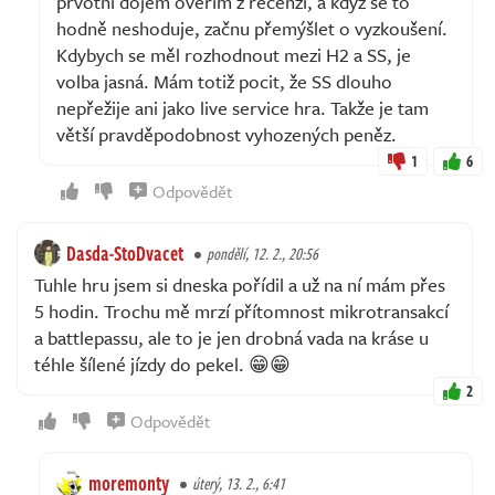
prvotní dojem ověřím z recenzí, a když se to
hodně neshoduje, začnu přemýšlet o vyzkoušení.
Kdybych se měl rozhodnout mezi H2 a SS, je
volba jasná. Mám totiž pocit, že SS dlouho
nepřežije ani jako live service hra. Takže je tam
větší pravděpodobnost vyhozených peněz.
1
6
Odpovědět
Dasda-StoDvacet
pondělí, 12. 2., 20:56
Tuhle hru jsem si dneska pořídil a už na ní mám přes
5 hodin. Trochu mě mrzí přítomnost mikrotransakcí
a battlepassu, ale to je jen drobná vada na kráse u
téhle šílené jízdy do pekel. 😁😁
2
Odpovědět
moremonty
úterý, 13. 2., 6:41