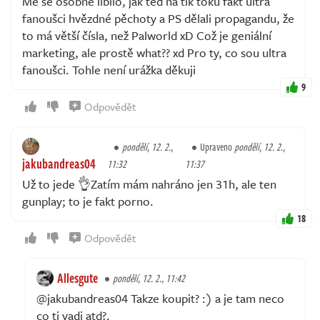
Mě se osobně líbilo, jak ted na tik toku fakt ultra
fanoušci hvězdné pěchoty a PS dělali propagandu, že
to má větší čísla, než Palworld xD Což je geniální
marketing, ale prostě what?? xd Pro ty, co sou ultra
fanoušci. Tohle není urážka děkuji
9
Odpovědět
pondělí, 12. 2.,
Upraveno
pondělí, 12. 2.,
jakubandreas04
11:32
11:37
Už to jede 👌Zatím mám nahráno jen 31h, ale ten
gunplay; to je fakt porno.
18
Odpovědět
Allesgute
pondělí, 12. 2., 11:42
@jakubandreas04 Takze koupit? :) a je tam neco
co ti vadi atd?.