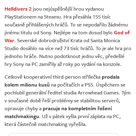
Živě
Helldivers 2
jsou nejúspěšnější hrou vydanou
PlayStationem na Steamu. Hra přesáhla 155 tisíc
současně přihlášených hráčů. To se nepodařilo žádnému
jinému titulu od Sony. Nejlépe na tom dosud bylo
God of
War
. Severské dobrodružství Krata od Santa Monica
Studio dosáhlo na více než 73 tisíc hráčů. To je ale hra pro
jednoho hráče. Nutno podotknout jednu věc, předešlé
hry Sony na PC zamířily až roky po vydání na konzole.
Celkově kooperativní third-person střílečka
prodala
kolem milionu kusů
na počítačích a PS5. Úspěchem se
pochlubil generální ředitel studia Arrowhead Games. Tým
v současné době řeší problémy se stabilitou serverů,
opravuje chyby a
pracuje na kompletním řešení
matchmakingu
. Už v pátek vyšla první záplata na PC,
která částečně matchmaking vyřešila.