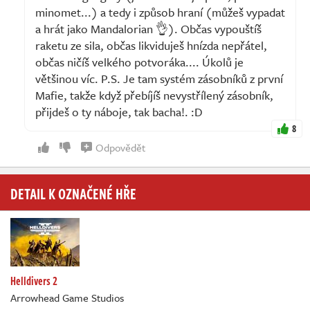
minomet...) a tedy i způsob hraní (můžeš vypadat
a hrát jako Mandalorian 👌). Občas vypouštíš
raketu ze sila, občas likviduješ hnízda nepřátel,
občas ničíš velkého potvoráka.... Úkolů je
většinou víc. P.S. Je tam systém zásobníků z první
Mafie, takže když přebíjíš nevystřílený zásobník,
přijdeš o ty náboje, tak bacha!. :D
8
Odpovědět
DETAIL K OZNAČENÉ HŘE
Helldivers 2
Arrowhead Game Studios