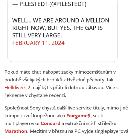
— PILESTEDT (@PILESTEDT) 
WELL... WE ARE AROUND A MILLION 
RIGHT NOW, BUT YES. THE GAP IS 
STILL VERY LARGE.
FEBRUARY 11, 2024
Pokud máte chuť nakopat zadky mimozemšťanům v
podobě všelijakých brouků z Hvězdné pěchoty, tak
Helldivers 2
mají být s přáteli dobrou zábavou. Více si
řekneme v chystané recenzi.
Společnost Sony chystá další live service tituly, mimo jiné
kompetitivní loupežnou akci
Fairgame$
, sci-fi
multiplayerovku
Concord
a extrakční sci-fi střílečku
Marathon
. Mezitím v březnu na PC vyjde singleplayerová