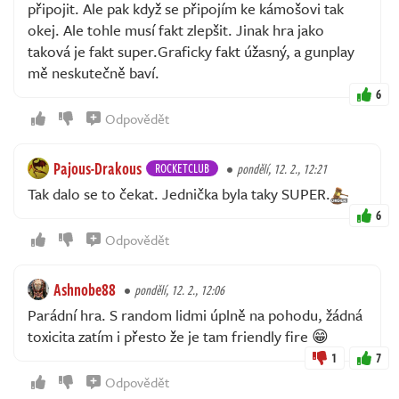
připojit. Ale pak když se připojím ke kámošovi tak
okej. Ale tohle musí fakt zlepšit. Jinak hra jako
taková je fakt super.Graficky fakt úžasný, a gunplay
mě neskutečně baví.
6
Odpovědět
Pajous-Drakous
ROCKETCLUB
pondělí, 12. 2., 12:21
Tak dalo se to čekat. Jednička byla taky SUPER.
6
Odpovědět
Ashnobe88
pondělí, 12. 2., 12:06
Parádní hra. S random lidmi úplně na pohodu, žádná
toxicita zatím i přesto že je tam friendly fire 😁
1
7
Odpovědět