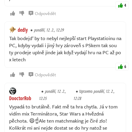
4
Odpovědět
dedly
pondělí, 12. 2., 12:29
Tak bodejď by to nebyl nejlepší start Playstatioinu na
PC, kdyby vydali i jiný hry zároveň s PSkem tak sou
ty prodeje uplně jinde jak když vydají hru na PC až po
x letech
6
Odpovědět
pondělí, 12. 2.,
Upraveno
pondělí, 12. 2.,
DooctorRob
12:25
12:28
Vypadá to brutálně. Fakt mě ta hra chytla. Já v tom
vidím mix Terminátora, Star Wars a Hvězdná
pěchota. 😄☝️Ale ten matchmaking je čiré zlo!
Kolikrát mi ani nejde dostat se do hry natož se