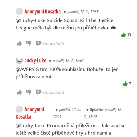
Anonymní Kosatka
pondělí, 12. 2., 11:58
@Lucky-Luke Suicide Squad: Kill The Justice
League měla být dle mého jen příběhovka. 🦇
13
Odpovědět
Lucky-Luke
pondělí, 12. 2., 12:01
@AVERY S tím 100% souhlasím. Bohužel to jen
příběhovka není...
7
Odpovědět
Anonymní
pondělí, 12. 2.,
Upraveno
pondělí, 12.
Kosatka
12:09
2., 12:10
@Lucky-Luke Promarněná příležitost. Tak snad se
ještě velké čistě příbĕhové hry s hrdinami a