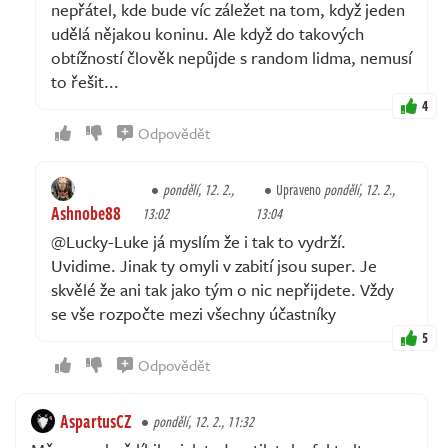
nepřátel, kde bude víc záležet na tom, když jeden
udělá nějakou koninu. Ale když do takových
obtížností člověk nepůjde s random lidma, nemusí
to řešit...
4
Odpovědět
pondělí, 12. 2.,
Upraveno
pondělí, 12. 2.,
Ashnobe88
13:02
13:04
@Lucky-Luke já myslím že i tak to vydrží.
Uvidime. Jinak ty omyli v zabití jsou super. Je
skvělé že ani tak jako tým o nic nepřijdete. Vždy
se vše rozpočte mezi všechny účastníky
5
Odpovědět
AspartusCZ
pondělí, 12. 2., 11:32