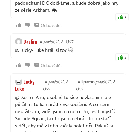
padouchami DC dočkáme, a bude dobrá jako hry
ze série Arkham. 🦇
7
Odpovědět
Dazlirn
pondělí, 12. 2., 13:15
@Lucky-Luke hrál jsi to? 🤔
5
Odpovědět
Lucky-
pondělí, 12. 2.,
Upraveno
pondělí, 12. 2.,
Luke
13:25
13:38
@Dazlirn Ano, osobně to sice nevlastním, ale
půjčil mi to kamarád k vyzkoušení. A co jsem
nezažil sám, viděl jsem na netu. Jo, jestli myslíš
Suicide Squad, tak to jsem nehrál. To mi stačí
vidět, aby mě z toho začaly bolet oči. Pak už si