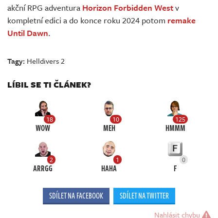
akční RPG adventura
Horizon Forbidden West
v
kompletní edici a do konce roku 2024 potom
remake
Until Dawn
.
Tagy:
Helldivers 2
LÍBIL SE TI ČLÁNEK?
18
10
125
WOW
MEH
HMMM
2
1
0
ARRGG
HAHA
F
SDÍLET NA FACEBOOK
SDÍLET NA TWITTER
Nahlásit chybu