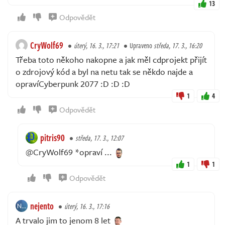
13
Odpovědět
CryWolf69
úterý, 16. 3., 17:21
Upraveno
středa, 17. 3., 16:20
Třeba toto někoho nakopne a jak měl cdprojekt přijít
o zdrojový kód a byl na netu tak se někdo najde a
opravíCyberpunk 2077 :D :D :D
1
4
Odpovědět
pitris90
středa, 17. 3., 12:07
@CryWolf69 *opraví ...
1
1
Odpovědět
nejento
úterý, 16. 3., 17:16
A trvalo jim to jenom 8 let