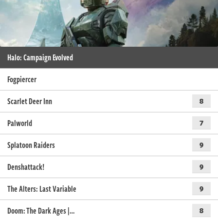
Halo: Campaign Evolved
Fogpiercer
Scarlet Deer Inn
8
Palworld
7
Splatoon Raiders
9
Denshattack!
9
The Alters: Last Variable
9
Doom: The Dark Ages |…
8