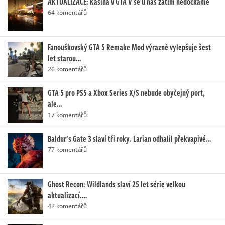
AKTUALIZACE: Kasína v GTA V se u nás zatím nedočkáme
64 komentářů
Fanouškovský GTA 5 Remake Mod výrazně vylepšuje šest
let starou…
26 komentářů
GTA 5 pro PS5 a Xbox Series X/S nebude obyčejný port,
ale…
17 komentářů
Baldur's Gate 3 slaví tři roky. Larian odhalil překvapivé…
77 komentářů
Ghost Recon: Wildlands slaví 25 let série velkou
aktualizací.…
42 komentářů