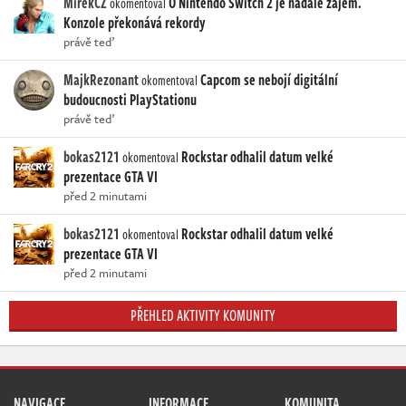
MirekCZ
O Nintendo Switch 2 je nadále zájem.
okomentoval
Konzole překonává rekordy
právě teď
MajkRezonant
Capcom se nebojí digitální
okomentoval
budoucnosti PlayStationu
právě teď
bokas2121
Rockstar odhalil datum velké
okomentoval
prezentace GTA VI
před 2 minutami
bokas2121
Rockstar odhalil datum velké
okomentoval
prezentace GTA VI
před 2 minutami
PŘEHLED AKTIVITY KOMUNITY
NAVIGACE
INFORMACE
KOMUNITA