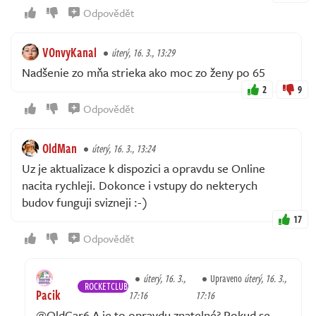
Odpovědět
VOnvyKanal
úterý, 16. 3., 13:29
Nadšenie zo mňa strieka ako moc zo ženy po 65
2
9
Odpovědět
OldMan
úterý, 16. 3., 13:24
Uz je aktualizace k dispozici a opravdu se Online
nacita rychleji. Dokonce i vstupy do nekterych
budov funguji svizneji :-)
17
Odpovědět
úterý, 16. 3.,
Upraveno
úterý, 16. 3.,
ROCKETCLUB
Pacik
17:16
17:16
@OldCar6 A je to opravdu znatelné? Pokud se