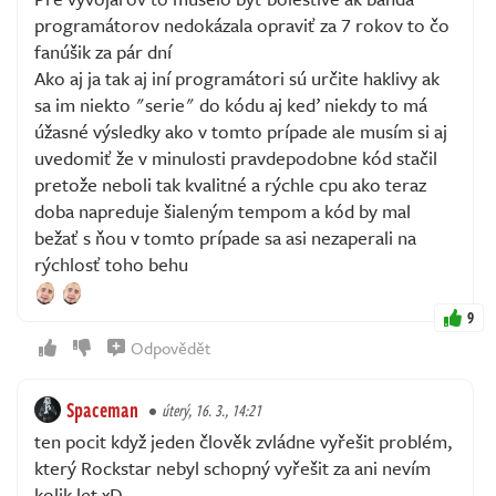
programátorov nedokázala opraviť za 7 rokov to čo
fanúšik za pár dní
Ako aj ja tak aj iní programátori sú určite haklivy ak
sa im niekto "serie" do kódu aj keď niekdy to má
úžasné výsledky ako v tomto prípade ale musím si aj
uvedomiť že v minulosti pravdepodobne kód stačil
pretože neboli tak kvalitné a rýchle cpu ako teraz
doba napreduje šialeným tempom a kód by mal
bežať s ňou v tomto prípade sa asi nezaperali na
rýchlosť toho behu
9
Odpovědět
Spaceman
úterý, 16. 3., 14:21
ten pocit když jeden člověk zvládne vyřešit problém,
který Rockstar nebyl schopný vyřešit za ani nevím
kolik let xD