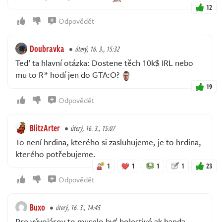
12
Odpovědět
Doubravka
úterý, 16. 3., 15:32
Teď ta hlavní otázka: Dostene těch 10k$ IRL nebo
mu to R* hodí jen do GTA:O?
19
Odpovědět
BlitzArter
úterý, 16. 3., 15:07
To není hrdina, kterého si zasluhujeme, je to hrdina,
kterého potřebujeme.
1
1
1
1
23
Odpovědět
Buxo
úterý, 16. 3., 14:45
Pre vývojárov to muselo byť bolestivé ak banda