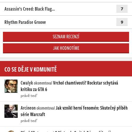
Assassin’s Creed: Black Flag…
7
Rhythm Paradise Groove
9
SEZNAM RECENZÍ
JAK HODNOTÍME
CO SE DĚJE V KOMUNITĚ
Cwalyk
Vrchol chamtivosti? Rockstar schytává
okomentoval
kritiku za GTA 6
právě teď
Arcineon
Jak vznikl herní fenomén: Skutečný příběh
okomentoval
série Warcraft
právě teď