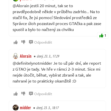
@Alorain jestli 20 minut, tak se to
pravděpodobně někde v průběhu zadrhlo.. Na to
stačil fix, že jsi pomocí Sledování prostředků ze
Správce úloh pozastavil proces GTAčka a pak zase
spustil a bylo to načtený za chvilku
1
Odpovědět
Alorain
úterý, 23. 3., 17:29
@definitelynotmidder Je to už pár dní, ale report
z GTAO je tady. Ve hře v rámci 2-3 minut. Sice mi
nejde útočit, běhat, vybírat zbraně a tak, ale
nahrané je to prakticky okamžitě :D
Odpovědět
midder
úterý, 23. 3., 18:17