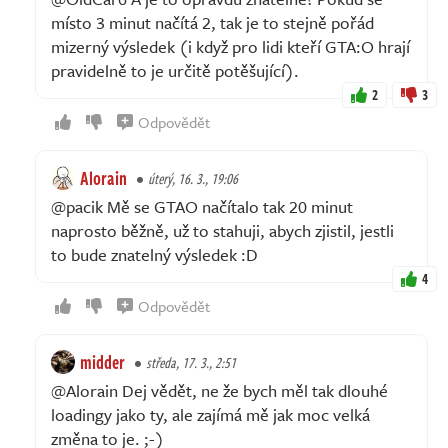
místo 3 minut načítá 2, tak je to stejně pořád
mizerný výsledek (i když pro lidi kteří GTA:O hrají
pravidelně to je určitě potěšující).
2
3
Odpovědět
Alorain
úterý, 16. 3., 19:06
@pacik Mě se GTAO načítalo tak 20 minut
naprosto běžně, už to stahuji, abych zjistil, jestli
to bude znatelný výsledek :D
4
Odpovědět
midder
středa, 17. 3., 2:51
@Alorain Dej vědět, ne že bych měl tak dlouhé
loadingy jako ty, ale zajímá mě jak moc velká
změna to je. ;-)