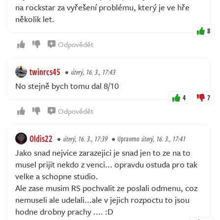
na rockstar za vyřešení problému, který je ve hře
několik let.
8
Odpovědět
twinrcs45
úterý, 16. 3., 17:43
No stejně bych tomu dal 8/10
4
7
Odpovědět
Oldis22
úterý, 16. 3., 17:39
Upraveno
úterý, 16. 3., 17:41
Jako snad nejvice zarazejici je snad jen to ze na to
musel prijit nekdo z venci... opravdu ostuda pro tak
velke a schopne studio.
Ale zase musim RS pochvalit ze poslali odmenu, coz
nemuseli ale udelali...ale v jejich rozpoctu to jsou
hodne drobny prachy .... :D