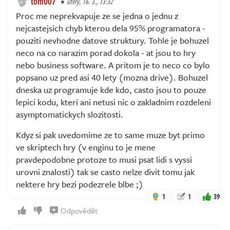
tom007
úterý, 16. 3., 13:32
Proc me neprekvapuje ze se jedna o jednu z
nejcastejsich chyb kterou dela 95% programatora -
pouziti nevhodne datove struktury. Tohle je bohuzel
neco na co narazim porad dokola - at jsou to hry
nebo business software. A pritom je to neco co bylo
popsano uz pred asi 40 lety (mozna drive). Bohuzel
dneska uz programuje kde kdo, casto jsou to pouze
lepici kodu, kteri ani netusi nic o zakladnim rozdeleni
asymptomatickych slozitosti.
Kdyz si pak uvedomime ze to same muze byt primo
ve skriptech hry (v enginu to je mene
pravdepodobne protoze to musi psat lidi s vyssi
urovni znalosti) tak se casto nelze divit tomu jak
nektere hry bezi podezrele blbe ;)
1
1
39
Odpovědět