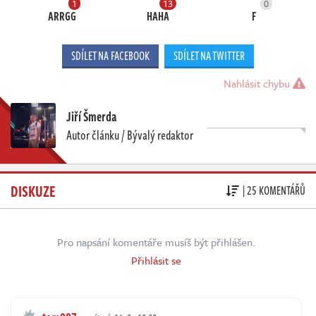
1
13
0
ARRGG
HAHA
F
SDÍLET NA FACEBOOK
SDÍLET NA TWITTER
Nahlásit chybu
Jiří Šmerda
Autor článku / Bývalý redaktor
DISKUZE
| 25 KOMENTÁŘŮ
Pro napsání komentáře musíš být přihlášen.
Přihlásit se