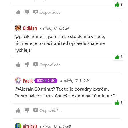
3
Odpovědět
OldMan
středa, 17. 3., 5:24
@pacik nemeril jsem to se stopkama v ruce,
nicmene je to nacitani ted opravdu znatelne
rychlejsi
2
Odpovědět
Pacik
ROCKETCLUB
středa, 17. 3., 5:46
@Alorain 20 minut? Tak to je pořádný extrém.
Držím palce ať to stáhneš alespoň na 10 minut :D
2
Odpovědět
pitris90
středa, 17. 3., 12:09