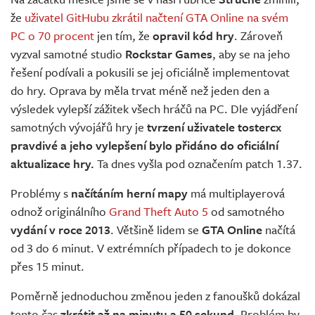
Živě
že
uživatel GitHubu zkrátil načtení GTA Online na svém
PC o 70 procent
jen tím, že
opravil kód hry
. Zároveň
vyzval samotné studio
Rockstar Games
, aby se na jeho
řešení podívali a pokusili se jej oficiálně implementovat
do hry. Oprava by měla trvat méně než jeden den a
výsledek vylepší zážitek všech hráčů na PC. Dle vyjádření
samotných vývojářů hry je
tvrzení uživatele tostercx
pravdivé a jeho vylepšení bylo přidáno do oficiální
aktualizace hry.
Ta dnes vyšla pod označením patch 1.37.
Problémy s
načítáním herní mapy
má multiplayerová
odnož originálního
Grand Theft Auto 5
od samotného
vydání v roce 2013
. Většině lidem se
GTA Online
načítá
od 3 do 6 minut. V extrémních případech to je dokonce
přes 15 minut.
Poměrně jednoduchou změnou jeden z fanoušků dokázal
tento čas
zkrátit až na minutu a 50 sekund
. Problém by