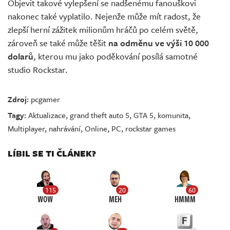
Objevit takové vylepšení se nadšenému fanouškovi
nakonec také vyplatilo. Nejenže může mít radost, že
zlepší herní zážitek milionům hráčů po celém světě,
zároveň se také může těšit
na odměnu ve výši 10 000
dolarů
, kterou mu jako poděkování posílá samotné
studio Rockstar.
Zdroj:
pcgamer
Tagy:
Aktualizace
,
grand theft auto 5
,
GTA 5
,
komunita
,
Multiplayer
,
nahrávání
,
Online
,
PC
,
rockstar games
LÍBIL SE TI ČLÁNEK?
115
20
60
WOW
MEH
HMMM