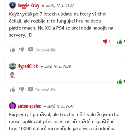
Reggie-Kray
středa, 17. 3., 11:27
Když vydáš po 7 letech update na který všichni
čekají, ale rozbije ti to fungující hru na dvou
platformách. Na XO a PS4 se prej nedá napojit na
servery. :D
1
2
Odpovědět
HypedClick
úterý, 16. 3., 23:20
2
Odpovědět
anton-spelec
úterý, 16. 3., 21:47
Fix jsem již používal, ale trochu mě štvalo že jsem ho
musel aplikovat přes injector při každém spuštění
hry. 10000 dolarů mi nepřijde jako vysoká odměna