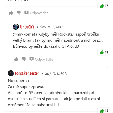
17
Odpovědět
UnLuCkY
úterý, 16. 3., 14:43
@mr-kometa Kdyby měl Rockstar aspoň trošku
velký brain, tak by mu měl nabídnout u nich práci.
Bůhvíco by ještě dokázal u GTA 6. :D
13
Odpovědět
ForsakenJester
úterý, 16. 3., 14:14
No super :)
Za mě super zpráva.
Alespoň to R* ocení a odmění kluka narozdíl od
ostatních studíí co si pamatuji tak jen podali trestní
oznámení že se naboural 🤷‍♂️
15