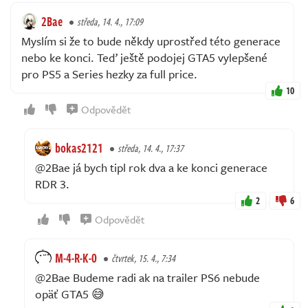
2Bae
středa, 14. 4., 17:09
Myslím si že to bude někdy uprostřed této generace
nebo ke konci. Teď ještě podojej GTA5 vylepšené
pro PS5 a Series hezky za full price.
10
Odpovědět
bokas2121
středa, 14. 4., 17:37
@2Bae já bych tipl rok dva a ke konci generace
RDR 3.
2
6
Odpovědět
M-4-R-K-0
čtvrtek, 15. 4., 7:34
@2Bae Budeme radi ak na trailer PS6 nebude
opäť GTA5 😅