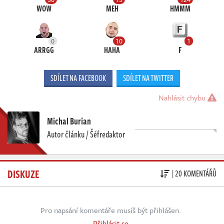
WOW
MEH
HMMM
0
10
1
ARRGG
HAHA
F
SDÍLET NA FACEBOOK
SDÍLET NA TWITTER
Nahlásit chybu
Michal Burian
Autor článku / Šéfredaktor
DISKUZE
| 20 KOMENTÁŘŮ
Pro napsání komentáře musíš být přihlášen.
Přihlásit se