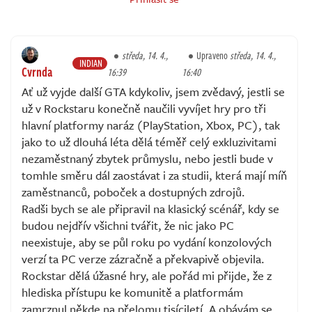
středa, 14. 4.,
Upraveno
středa, 14. 4.,
INDIAN
Cvrnda
16:39
16:40
Ať už vyjde další GTA kdykoliv, jsem zvědavý, jestli se
už v Rockstaru konečně naučili vyvíjet hry pro tři
hlavní platformy naráz (PlayStation, Xbox, PC), tak
jako to už dlouhá léta dělá téměř celý exkluzivitami
nezaměstnaný zbytek průmyslu, nebo jestli bude v
tomhle směru dál zaostávat i za studii, která mají míň
zaměstnanců, poboček a dostupných zdrojů.
Radši bych se ale připravil na klasický scénář, kdy se
budou nejdřív všichni tvářit, že nic jako PC
neexistuje, aby se půl roku po vydání konzolových
verzí ta PC verze zázračně a překvapivě objevila.
Rockstar dělá úžasné hry, ale pořád mi přijde, že z
hlediska přístupu ke komunitě a platformám
zamrznul někde na přelomu tisíciletí. A obávám se,