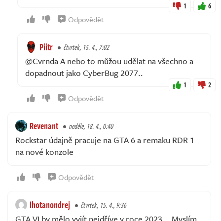
1
6
Odpovědět
Piitr
čtvrtek, 15. 4., 7:02
@Cvrnda A nebo to můžou udělat na všechno a
dopadnout jako CyberBug 2077..
1
2
Odpovědět
Revenant
neděle, 18. 4., 0:40
Rockstar údajně pracuje na GTA 6 a remaku RDR 1
na nové konzole
Odpovědět
lhotanondrej
čtvrtek, 15. 4., 9:36
GTA VI by mělo vyjít nejdříve v roce 2023... Myslím