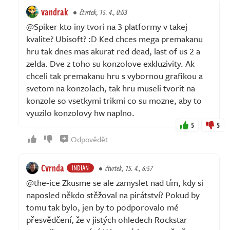
vandrak
čtvrtek, 15. 4., 0:03
@Spiker kto iny tvori na 3 platformy v takej
kvalite? Ubisoft? :D Ked chces mega premakanu
hru tak dnes mas akurat red dead, last of us 2 a
zelda. Dve z toho su konzolove exkluzivity. Ak
chceli tak premakanu hru s vybornou grafikou a
svetom na konzolach, tak hru museli tvorit na
konzole so vsetkymi trikmi co su mozne, aby to
vyuzilo konzolovy hw naplno.
5
5
Odpovědět
Cvrnda
INDIAN
čtvrtek, 15. 4., 6:57
@the-ice Zkusme se ale zamyslet nad tím, kdy si
naposled někdo stěžoval na pirátství? Pokud by
tomu tak bylo, jen by to podporovalo mé
přesvědčení, že v jistých ohledech Rockstar