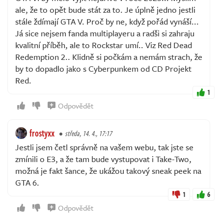
ale, že to opět bude stát za to. Je úplně jedno jestli
stále ždímají GTA V. Proč by ne, když pořád vynáší...
Já sice nejsem fanda multiplayeru a radši si zahraju
kvalitní příběh, ale to Rockstar umí.. Viz Red Dead
Redemption 2.. Klidně si počkám a nemám strach, že
by to dopadlo jako s Cyberpunkem od CD Projekt
Red.
1
Odpovědět
frostyxx
středa, 14. 4., 17:17
Jestli jsem četl správně na vašem webu, tak jste se
zmínili o E3, a že tam bude vystupovat i Take-Two,
možná je fakt šance, že ukážou takový sneak peek na
GTA 6.
1
6
Odpovědět