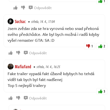
1
Odpovědět
Suchac
středa, 14. 4., 17:04
Jsem zvědav zda se hra vyrovná nebo snad překoná
svého předchůdce. Ale byl bych možná i radši kdyby
vyšel remaster GTA: SA :D
1
2
Odpovědět
MafiaFand
středa, 14. 4., 16:25
Fake trailer vypadá fakt úžasně kdybych ho tehdá
viděl tak bych byl fakt nadšenej
Top 5 nejlepší trailery
3
Odpovědět