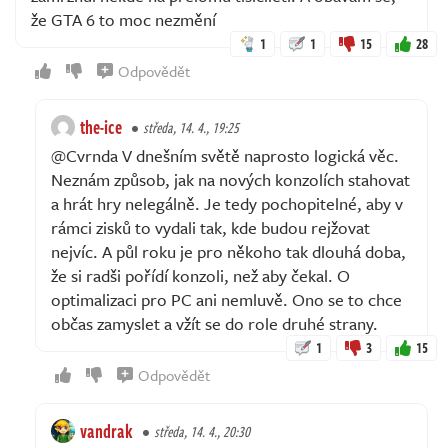
že GTA 6 to moc nezmění
1
1
15
28
Odpovědět
the-ice
středa, 14. 4., 19:25
@Cvrnda V dnešním světě naprosto logická věc.
Neznám způsob, jak na nových konzolích stahovat
a hrát hry nelegálně. Je tedy pochopitelné, aby v
rámci zisků to vydali tak, kde budou rejžovat
nejvíc. A půl roku je pro někoho tak dlouhá doba,
že si radši pořídí konzoli, než aby čekal. O
optimalizaci pro PC ani nemluvě. Ono se to chce
občas zamyslet a vžít se do role druhé strany.
1
3
15
Odpovědět
vandrak
středa, 14. 4., 20:30