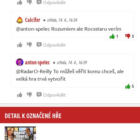
Odpovědět
Calcifer
středa, 14. 4., 16:34
@anton-spelec Rozumiem ale Rocsstaru verím
1
3
Odpovědět
anton-spelec
středa, 14. 4., 16:39
@RadarO-Reilly To můžeš věřit komu chceš, ale
velká hra trvá vytvořit
5
Odpovědět
DETAIL K OZNAČENÉ HŘE