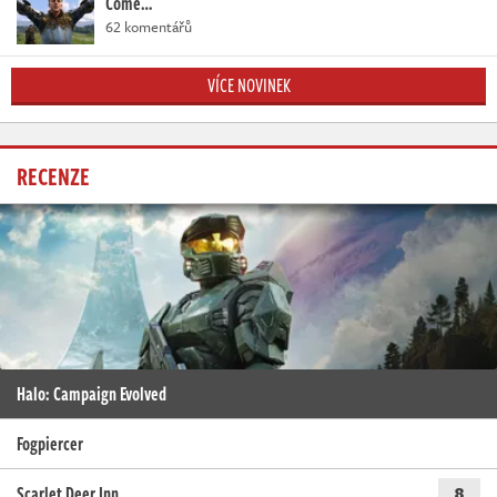
Come…
62 komentářů
VÍCE NOVINEK
RECENZE
Halo: Campaign Evolved
Fogpiercer
Scarlet Deer Inn
8