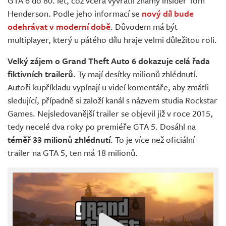
GTA 6 do 80. let, což včera vyvrátil známý insider Tom
Henderson. Podle jeho informací se
nový díl bude
odehrávat v moderní době
. Důvodem má být
multiplayer, který u pátého dílu hraje velmi důležitou roli.
Velký zájem o Grand Theft Auto 6 dokazuje celá řada
fiktivních trailerů
. Ty mají desítky milionů zhlédnutí.
Autoři kupříkladu vypínají u videí komentáře, aby zmátli
sledující, případně si založí kanál s názvem studia Rockstar
Games. Nejsledovanější trailer se objevil již v roce 2015,
tedy necelé dva roky po premiéře GTA 5. Dosáhl na
téměř 33 milionů zhlédnutí
. To je více než oficiální
trailer na GTA 5, ten má 18 milionů.