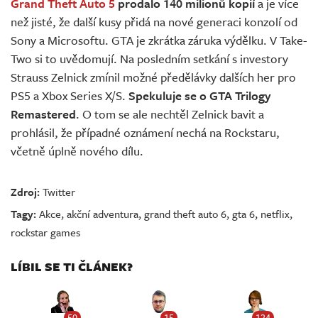
Grand Theft Auto 5
prodalo 140 milionů kopií
a je více
než jisté, že další kusy přidá na nové generaci konzolí od
Sony a Microsoftu. GTA je zkrátka záruka výdělku. V Take-
Two si to uvědomují. Na posledním setkání s investory
Strauss Zelnick zmínil možné předělávky dalších her pro
PS5 a Xbox Series X/S.
Spekuluje se o GTA Trilogy
Remastered
. O tom se ale nechtěl Zelnick bavit a
prohlásil, že případné oznámení nechá na Rockstaru,
včetně úplně nového dílu.
Zdroj:
Twitter
Tagy:
Akce
,
akční adventura
,
grand theft auto 6
,
gta 6
,
netflix
,
rockstar games
LÍBIL SE TI ČLÁNEK?
50
15
124