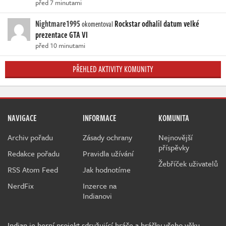
před 7 minutami
Nightmare1995
Rockstar odhalil datum velké
okomentoval
prezentace GTA VI
před 10 minutami
PŘEHLED AKTIVITY KOMUNITY
NAVIGACE
INFORMACE
KOMUNITA
Archiv pořadu
Zásady ochrany
Nejnovější
příspěvky
Redakce pořadu
Pravidla užívání
Žebříček uživatelů
RSS Atom Feed
Jak hodnotíme
NerdFix
Inzerce na
Indianovi
Indian je herní projekt sdružující hráče a hráčky všeho věku