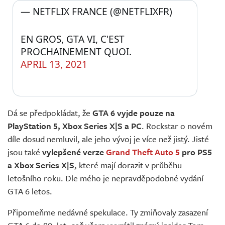
— NETFLIX FRANCE (@NETFLIXFR) 
EN GROS, GTA VI, C'EST 
PROCHAINEMENT QUOI.
APRIL 13, 2021
Dá se předpokládat, že
GTA 6 vyjde pouze na
PlayStation 5, Xbox Series X|S a PC
. Rockstar o novém
díle dosud nemluvil, ale jeho vývoj je více než jistý. Jisté
jsou také
vylepšené verze
Grand Theft Auto 5
pro PS5
a Xbox Series X|S
, které mají dorazit v průběhu
letošního roku. Dle mého je nepravděpodobné vydání
GTA 6 letos.
Připomeňme nedávné spekulace. Ty zmiňovaly zasazení