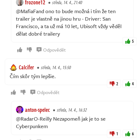
frozone12
středa, 14. 4., 21:40
@MafiaFand ono to bude možná i tím že ten
trailer je vlastně na jinou hru - Driver: San
Francisco, a ta už má 10 let, Ubisoft vždy věděl
dělat dobré trailery
5
Odpovědět
Calcifer
středa, 14. 4., 15:50
Čím skôr tým lepšie.
2
4
Odpovědět
anton-spelec
středa, 14. 4., 16:32
@RadarO-Reilly Nezapomeň jak je to se
Cyberpunkem
1
6