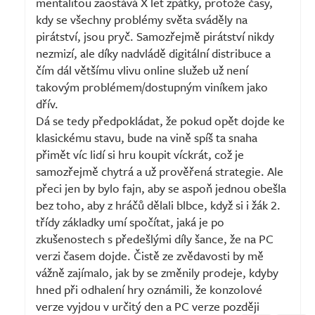
mentalitou zaostává X let zpátky, protože časy,
kdy se všechny problémy světa sváděly na
pirátství, jsou pryč. Samozřejmě pirátství nikdy
nezmizí, ale díky nadvládě digitální distribuce a
čím dál většímu vlivu online služeb už není
takovým problémem/dostupným viníkem jako
dřív.
Dá se tedy předpokládat, že pokud opět dojde ke
klasickému stavu, bude na vině spíš ta snaha
přimět víc lidí si hru koupit víckrát, což je
samozřejmě chytrá a už prověřená strategie. Ale
přeci jen by bylo fajn, aby se aspoň jednou obešla
bez toho, aby z hráčů dělali blbce, když si i žák 2.
třídy základky umí spočítat, jaká je po
zkušenostech s předešlými díly šance, že na PC
verzi časem dojde. Čistě ze zvědavosti by mě
vážně zajímalo, jak by se změnily prodeje, kdyby
hned při odhalení hry oznámili, že konzolové
verze vyjdou v určitý den a PC verze později