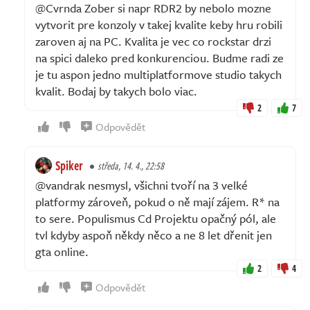
@Cvrnda Zober si napr RDR2 by nebolo mozne
vytvorit pre konzoly v takej kvalite keby hru robili
zaroven aj na PC. Kvalita je vec co rockstar drzi
na spici daleko pred konkurenciou. Budme radi ze
je tu aspon jedno multiplatformove studio takych
kvalit. Bodaj by takych bolo viac.
2
7
Odpovědět
Spiker
středa, 14. 4., 22:58
@vandrak nesmysl, všichni tvoří na 3 velké
platformy zároveň, pokud o ně mají zájem. R* na
to sere. Populismus Cd Projektu opačný pól, ale
tvl kdyby aspoň někdy něco a ne 8 let dřenit jen
gta online.
2
4
Odpovědět