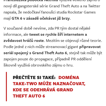
Živě
nový díl gangsterské série Grand Theft Auto a na Twitter
napsala, že nedočkaví fanoušci studia Rockstar Games
mají
GTA 6 v zásadě očekávat již brzy
.
V současné době nevíme, zda PR tým dostal nějaké
informace, ale
tweet se rychle šíří internetem a
zvědavost hráčů roste
. Mezitím se objevují různé teorie.
Podle jedné z nich může streamovací gigant
připravovat
seriál spojený s Grand Theft Auto 6
, stejně tak může být
zapojen pouze do propagace, případně PR oddělení
šikovně využívá obrovského zájmu o hru.
PŘEČTĚTE SI TAKÉ:
DOMÉNA
TAKE-TWO MŮŽE NAZNAČOVAT,
KDE SE ODEHRÁVÁ GRAND
THEFT AUTO 6