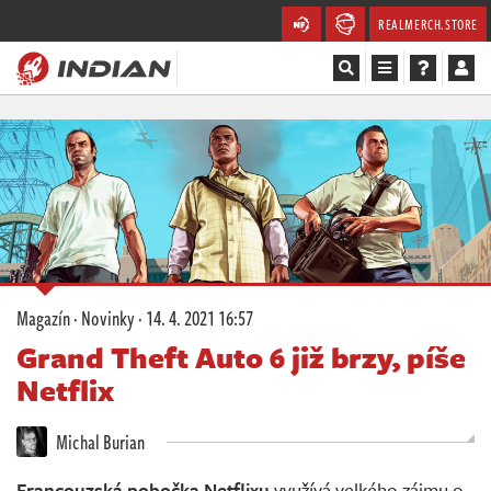
REALMERCH.STORE
Magazín
Recenze
Videa
Soutěže
Magazín
·
Novinky
·
14. 4. 2021 16:57
Databáze
Grand Theft Auto 6 již brzy, píše
Netflix
Komunita
Michal Burian
Redakce
Francouzská pobočka Netflixu
využívá velkého zájmu o