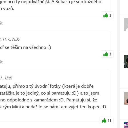
jen pro ty nejodvážnější. A Subaru je sen každého
h vozů.
2
ět
k, 11. 7., 21:35
 se těším na všechno :)
2
ět
 7., 12:08
matuju, přímo z tý úvodní fotky (která je dobře
atáčka je to jediný, co si pamatuju :D) a to jsem
dno odpoledne s kamarádem :D. Pamatuju si, že
starým Mini a nedařilo se nám tam vyjet ten kopec :D
11