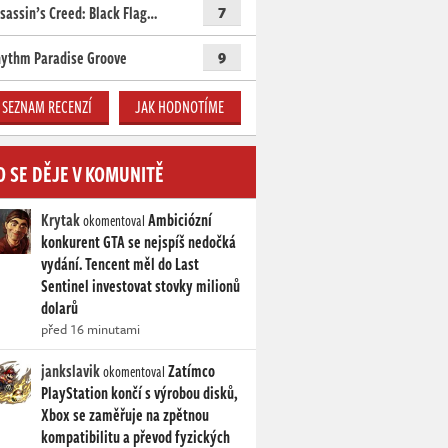
sassin’s Creed: Black Flag…
7
ythm Paradise Groove
9
SEZNAM RECENZÍ
JAK HODNOTÍME
O SE DĚJE V KOMUNITĚ
Krytak
Ambiciózní
okomentoval
konkurent GTA se nejspíš nedočká
vydání. Tencent měl do Last
Sentinel investovat stovky milionů
dolarů
před 16 minutami
jankslavik
Zatímco
okomentoval
PlayStation končí s výrobou disků,
Xbox se zaměřuje na zpětnou
kompatibilitu a převod fyzických