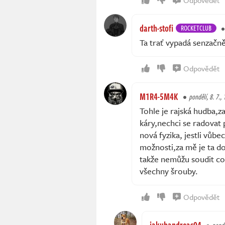
Odpovědět
darth-stofi
ROCKETCLUB
Ta trať vypadá senzačn
Odpovědět
M1R4-5M4K
pondělí, 8. 7.,
Tohle je rajská hudba,za
káry,nechci se radovat
nová fyzika, jestli vůb
možnosti,za mě je ta do
takže nemůžu soudit co
všechny šrouby.
Odpovědět