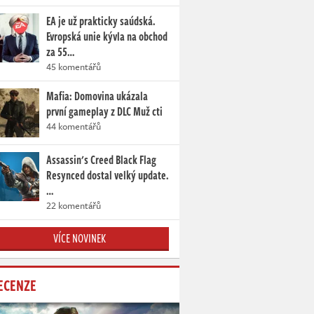
EA je už prakticky saúdská.
Evropská unie kývla na obchod
za 55…
45 komentářů
Mafia: Domovina ukázala
první gameplay z DLC Muž cti
44 komentářů
Assassin's Creed Black Flag
Resynced dostal velký update.
…
22 komentářů
VÍCE NOVINEK
ECENZE