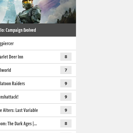
lo: Campaign Evolved
gpiercer
arlet Deer Inn
8
lworld
7
latoon Raiders
9
nshattack!
9
e Alters: Last Variable
9
om: The Dark Ages |…
8