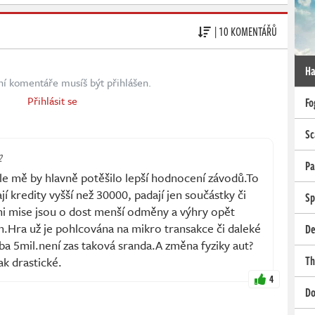
| 10 KOMENTÁŘŮ
Ha
ní komentáře musíš být přihlášen.
Přihlásit se
Fo
Sc
2
Pa
,ale mě by hlavně potěšilo lepší hodnocení závodů.To
í kredity vyšší než 30000, padají jen součástky či
Sp
nni mise jsou o dost menší odměny a výhry opět
h.Hra už je pohlcována na mikro transakce či daleké
De
eba 5mil.není zas taková sranda.A změna fyziky aut?
Th
k drastické.
4
Do