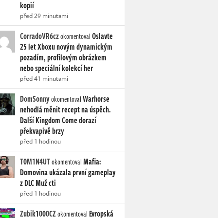
kopií
před 29 minutami
CorradoVR6cz
Oslavte
okomentoval
25 let Xboxu novým dynamickým
pozadím, profilovým obrázkem
nebo speciální kolekcí her
před 41 minutami
DomSonny
Warhorse
okomentoval
nehodlá měnit recept na úspěch.
Další Kingdom Come dorazí
překvapivě brzy
před 1 hodinou
T0M1N4UT
Mafia:
okomentoval
Domovina ukázala první gameplay
z DLC Muž cti
před 1 hodinou
Zubik1000CZ
Evropská
okomentoval