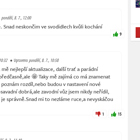
pondělí, 8. 7., 12:00
ě. Snad neskončim ve svodidlech kvůli kochání
9
 10:32
Upraveno
pondělí, 8. 7., 10:58
 mě nejlepší aktualizace, další trať a parádní
 předčasně,ale 🤩 Taky mě zajímá co má znamenat
ec poznám rozdíl,nebo budou v nastavení nové
savadní dobrá,ale zavodní vůz jsem nikdy neřídil,
 je správně.Snad mi to nezláme ruce,a nevyskáčou
1
15