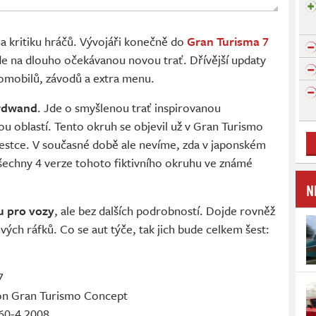
a kritiku hráčů. Vývojáři konečně do
Gran Turisma 7
de na dlouho očekávanou novou trať. Dřívější updaty
tomobilů, závodů a extra menu.
rdwand
. Jde o smyšlenou trať inspirovanou
 oblastí. Tento okruh se objevil už v Gran Turismo
šestce. V současné době ale nevíme, zda v japonském
 všechny 4 verze tohoto fiktivního okruhu ve známé
N
u pro vozy
, ale bez dalších podrobností. Dojde rovněž
vých ráfků. Co se aut týče, tak jich bude celkem šest:
7
ion Gran Turismo Concept
60-4 2008