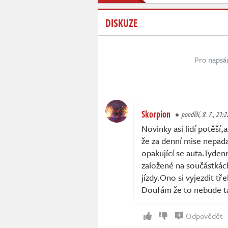
DISKUZE
Pro napsá
Skorpion
pondělí, 8. 7., 21:2
Novinky asi lidí potěší
že za denní mise nepadaj
opakující se auta.Tyde
založené na součástkác
jízdy.Ono si vyjezdit tř
Doufám že to nebude ta
Odpovědět