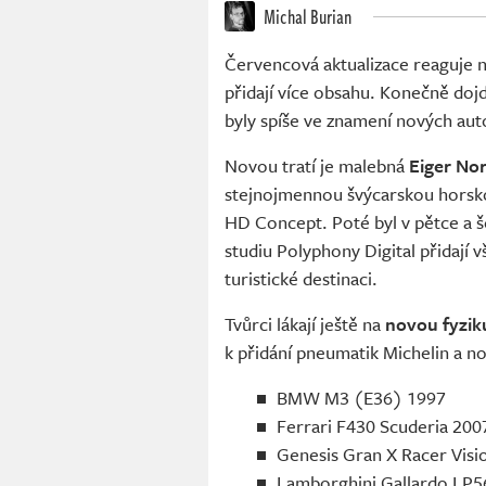
Michal Burian
Červencová aktualizace reaguje n
přidají více obsahu. Konečně doj
byly spíše ve znamení nových au
Novou tratí je malebná
Eiger No
stejnojmennou švýcarskou horskou
HD Concept. Poté byl v pětce a 
studiu Polyphony Digital přidají
turistické destinaci.
Tvůrci lákají ještě na
novou fyzik
k přidání pneumatik Michelin a no
BMW M3 (E36) 1997
Ferrari F430 Scuderia 200
Genesis Gran X Racer Vis
Lamborghini Gallardo LP5