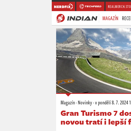
REALMERCH.STO
MAGAZÍN
RECE
Magazín
·
Novinky
·
v pondělí
8. 7. 2024 
Gran Turismo 7 dos
novou tratí i lepší