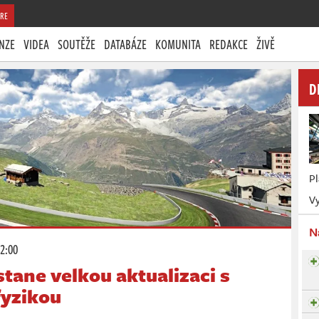
RE
NZE
VIDEA
SOUTĚŽE
DATABÁZE
KOMUNITA
REDAKCE
ŽIVĚ
D
P
Vy
N
12:00
tane velkou aktualizaci s
 fyzikou