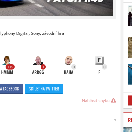
lyphony Digital
,
Sony
,
závodní hra
115
1
0
0
HMMM
ARRGG
HAHA
F
NA FACEBOOK
SDÍLET NA TWITTER
Nahlásit chybu
R