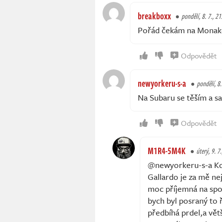
breakboxx
pondělí, 8. 7., 21
Pořád čekám na Monako
Odpovědět
newyorkeru-s-a
pondělí, 8.
Na Subaru se těším a sa
Odpovědět
M1R4-5M4K
úterý, 9. 7.
@newyorkeru-s-a Když
Gallardo je za mě ne
moc příjemná na spor
bych byl posraný to ř
předbíhá prdel,a vět