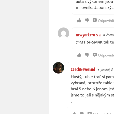
auta s výkonem jsou 
milovníka Japonskýc
Odpověd
newyorkeru-s-a
čtvrte
@M1R4-5M4K tak teď
Odpověd
CzechNeverEnd
pondělí, 8.
Hustý, tuhle trať si pa
vybraná, protože tahle z
hrál 5 nebo 6 jenom je
jsme to jeli s nějakým 
.