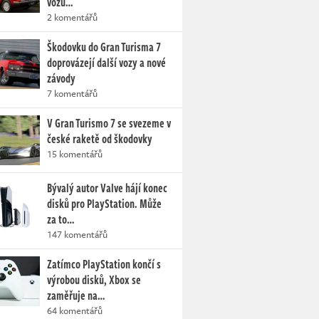
vozů…
2 komentářů
Škodovku do Gran Turisma 7
doprovázejí další vozy a nové
závody
7 komentářů
V Gran Turismo 7 se svezeme v
české raketě od škodovky
15 komentářů
Bývalý autor Valve hájí konec
disků pro PlayStation. Může
za to…
147 komentářů
Zatímco PlayStation končí s
výrobou disků, Xbox se
zaměřuje na…
64 komentářů