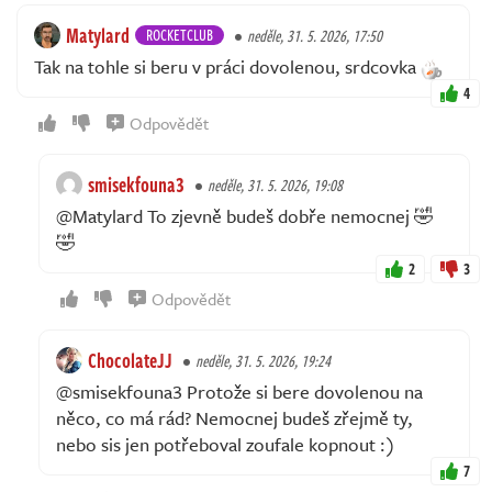
Matylard
ROCKETCLUB
neděle, 31. 5. 2026, 17:50
Tak na tohle si beru v práci dovolenou, srdcovka
4
Odpovědět
smisekfouna3
neděle, 31. 5. 2026, 19:08
@Matylard To zjevně budeš dobře nemocnej 🤣
🤣
2
3
Odpovědět
ChocolateJJ
neděle, 31. 5. 2026, 19:24
@smisekfouna3 Protože si bere dovolenou na
něco, co má rád? Nemocnej budeš zřejmě ty,
nebo sis jen potřeboval zoufale kopnout :)
7