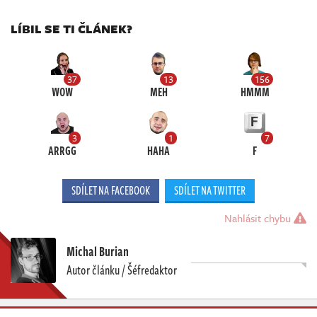
LÍBIL SE TI ČLÁNEK?
37
13
156
WOW
MEH
HMMM
3
1
7
ARRGG
HAHA
F
SDÍLET NA FACEBOOK
SDÍLET NA TWITTER
Nahlásit chybu
Michal Burian
Autor článku / Šéfredaktor