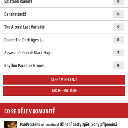
Splatoon Raiders
9
Denshattack!
9
The Alters: Last Variable
9
Doom: The Dark Ages |…
8
Assassin’s Creed: Black Flag…
7
Rhythm Paradise Groove
9
SEZNAM RECENZÍ
JAK HODNOTÍME
CO SE DĚJE V KOMUNITĚ
PanPrcstenu
Už není cesty zpět. Sony připomíná
okomentoval