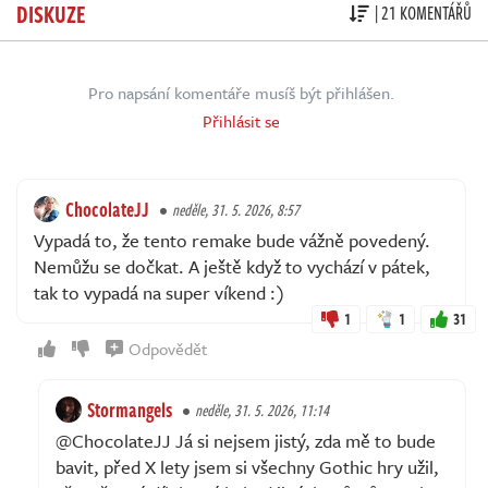
DISKUZE
| 21 KOMENTÁŘŮ
Pro napsání komentáře musíš být přihlášen.
Přihlásit se
ChocolateJJ
neděle, 31. 5. 2026, 8:57
Vypadá to, že tento remake bude vážně povedený.
Nemůžu se dočkat. A ještě když to vychází v pátek,
tak to vypadá na super víkend :)
1
1
31
Odpovědět
Stormangels
neděle, 31. 5. 2026, 11:14
@ChocolateJJ Já si nejsem jistý, zda mě to bude
bavit, před X lety jsem si všechny Gothic hry užil,