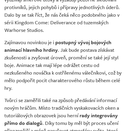
protivníků, jejich pohybů i přípravy jednotlivých úderů.
Dalo by se tak říct, že nás čeká něco podobného jako v
sérii Kingdom Come: Deliverance od tuzemských
Warhorse Studios.
Zajímavou novinkou je i
postupný vývoj bojových
animací hlavního hrdiny
. Jak bude postava získávat
zkušenosti a zvyšovat úroveň, promění se také její styl
boje. Animace tak mají lépe odrážet cestu od
nezkušeného nováčka k ostřílenému válečníkovi, což by
mělo podpořit pocit charakterového růstu během celé
hry.
Tvůrci se zaměřili také na způsob předávání informací
novým hráčům. Místo tradičních vyskakovacích oken a
tutoriálových obrazovek jsou herní
rady integrovány
přímo do dialogů
. Díky tomu by měl být proces učení
přirozenější a méně narušovat atmosféru světa, která