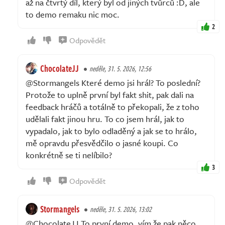
až na čtvrtý díl, který byl od jiných tvůrců :D, ale
to demo remaku nic moc.
2
Odpovědět
ChocolateJJ
neděle, 31. 5. 2026, 12:56
@Stormangels Které demo jsi hrál? To poslední?
Protože to uplně první byl fakt shit, pak dali na
feedback hráčů a totálně to překopali, že z toho
udělali fakt jinou hru. To co jsem hrál, jak to
vypadalo, jak to bylo odladěný a jak se to hrálo,
mě opravdu přesvědčilo o jasné koupi. Co
konkrétně se ti nelíbilo?
3
Odpovědět
Stormangels
neděle, 31. 5. 2026, 13:02
@ChocolateJJ To první demo, vím že pak něco