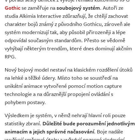
Živě
Gothic
se zaměřuje na
soubojový systém
. Autoři ze
studia Alkimia Interactive zdůrazňují, že chtějí zachovat
charakter bojů známý z původního Gothicu, zároveň ale
systém modernizují tak, aby působil přirozeněji a lépe
odpovídal současným standardům. Přesto se vědomě
vyhýbají některým trendům, které dnes dominují akčním
RPG.
Nový bojový model nestaví na klasickém rozdělení útoků
na lehké a těžké údery. Místo toho se soustředí na
unikátní animace vytvořené pomocí motion capture
technologie a na důraznější propojení ovládání s
pohybem postavy.
Výsledkem je systém, v němž nehrají hlavní roli pouze
statistiky zbraní.
Důležité bude porozumění jednotlivým
animacím a jejich správné načasování
. Boje nadále
využívají směrové útoky a vyžadují pozorné sledování