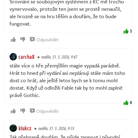
Srovnání se soubojovým systémem z KC mě trochu
vynervovalo, protože ten jsem se prostě nenaučil,
ale hrozně se na hru těším a doufám, že to bude
fungovat.
3
Odpovědět
carcha8
neděle, 31. 5. 2026, 9:47
stále více o hře přemýšlím magie vypadá parádně.
Hrát to hned při vydání asi neplánuji stále mám toho
dost co hrát, ale ještě letos bych se k tomu mohl
dostat. Když už odložili Fable tak by to mohl zaplnit
právě Gothic.
8
Odpovědět
klukcz
neděle, 31. 5. 2026, 9:15
Tak přehnaně doufám, že půjde zapnout i původní