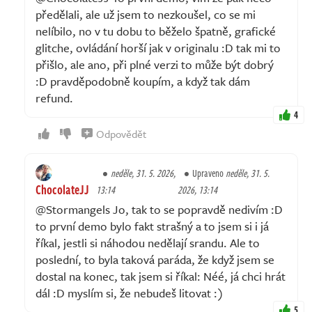
předělali, ale už jsem to nezkoušel, co se mi
nelíbilo, no v tu dobu to běželo špatně, grafické
glitche, ovládání horší jak v originalu :D tak mi to
přišlo, ale ano, při plné verzi to může být dobrý
:D pravděpodobně koupím, a když tak dám
refund.
4
Odpovědět
neděle, 31. 5. 2026,
Upraveno
neděle, 31. 5.
ChocolateJJ
13:14
2026, 13:14
@Stormangels Jo, tak to se popravdě nedivím :D
to první demo bylo fakt strašný a to jsem si i já
říkal, jestli si náhodou nedělají srandu. Ale to
poslední, to byla taková paráda, že když jsem se
dostal na konec, tak jsem si říkal: Néé, já chci hrát
dál :D myslím si, že nebudeš litovat :)
5