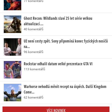
77 komentářů
Ghost Recon: Wildlands slaví 25 let série velkou
aktualizací.…
40 komentářů
Už není cesty zpět. Sony připomíná konec fyzických nosičů
na…
96 komentářů
Rockstar odhalil datum velké prezentace GTA VI
113 komentářů
Warhorse nehodlá měnit recept na úspěch. Další Kingdom
Come…
62 komentářů
VÍCE NOVINEK