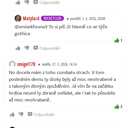
Odpovědět
Matylard
ROCKETCLUB
pondělí, 1. 6. 2026, 20:08
@smisekfouna3 To si piš :D hlavně co se týče
gothica
1
Odpovědět
smigel178
neděle, 31. 5. 2026, 16:16
No docela mám z toho combatu strach. V tom
posledním demu ty útoky byly až moc neohrabené a
s takovým divným zpožděním. Já vím že na začátku
hrdina neumí ty zbraně ovládat, ale i tak to působilo
až moc neohrabaně.
2
Odpovědět