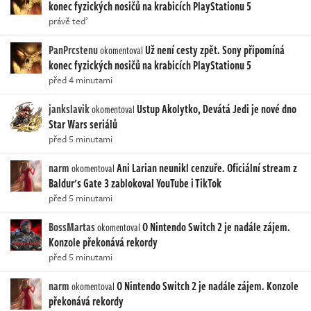
konec fyzických nosičů na krabicích PlayStationu 5
právě teď
PanPrcstenu
Už není cesty zpět. Sony připomíná
okomentoval
konec fyzických nosičů na krabicích PlayStationu 5
před 4 minutami
jankslavik
Ustup Akolytko, Devátá Jedi je nové dno
okomentoval
Star Wars seriálů
před 5 minutami
narm
Ani Larian neunikl cenzuře. Oficiální stream z
okomentoval
Baldur's Gate 3 zablokoval YouTube i TikTok
před 5 minutami
BossMartas
O Nintendo Switch 2 je nadále zájem.
okomentoval
Konzole překonává rekordy
před 5 minutami
narm
O Nintendo Switch 2 je nadále zájem. Konzole
okomentoval
překonává rekordy