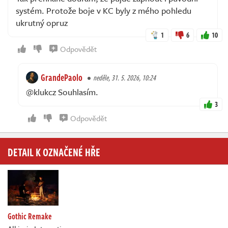
systém. Protože boje v KC byly z mého pohledu
ukrutný opruz
1
6
10
Odpovědět
GrandePaolo
neděle, 31. 5. 2026, 10:24
@klukcz Souhlasím.
3
Odpovědět
DETAIL K OZNAČENÉ HŘE
Gothic Remake