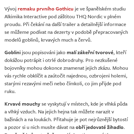
Živě
Vývoj
remaku prvního Gothicu
je ve španělském studiu
Alkimika Interactive pod záštitou THQ Nordic v plném
proudu. Při čekání na další trailer a detailnější informace
se můžeme podívat na dezerty v podobě přepracovaných
modelů goblinů, krvavých much a červů.
Goblini
jsou popisováni jako
malí zákeřní tvorové
, kteří
dokážou potrápit i otrlé dobrodruhy. Pro nezkušené
bojovníky mohou dokonce znamenat jejich zkázu. Mohou
vás rychle obklíčit a zaútočit najednou, ozbrojeni holemi,
starými rezavými meči nebo čímkoli, co jim přijde pod
ruku.
Krvavé mouchy
se vyskytují v místech, kde je vlhká půda
a vlhký vzduch. Na jejich hejna tak můžete narazit v
bažinách a na loukách. Přitahuje je pot nejrůznější bytostí
a pozor si u nich musíte dávat na
obří jedovaté žihadlo
.