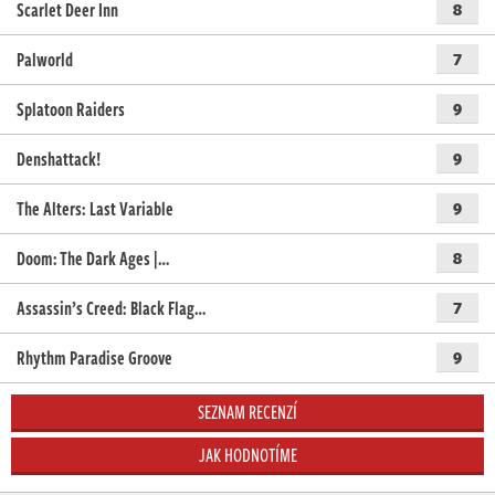
Scarlet Deer Inn
8
Palworld
7
Splatoon Raiders
9
Denshattack!
9
The Alters: Last Variable
9
Doom: The Dark Ages |…
8
Assassin’s Creed: Black Flag…
7
Rhythm Paradise Groove
9
SEZNAM RECENZÍ
JAK HODNOTÍME