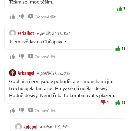
Těším se, moc těším.
7
Odpovědět
serialbot
pondělí, 21. 11., 9:51
Jsem zvědav na Chňapavce.
11
Odpovědět
Arkangel
pondělí, 21. 11., 9:48
Goblini a červi jsou v pohodě, ale s mouchami jim
trochu ujela fantazie. Hmyz se dá udělat děsivý.
Hodně děsivý. Není třeba to kombinovat s plazem.
1
11
Odpovědět
kolopol
středa, 1. 5., 7:40