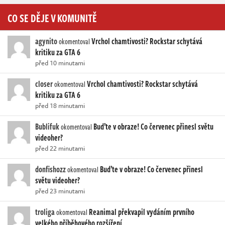
CO SE DĚJE V KOMUNITĚ
agynito
Vrchol chamtivosti? Rockstar schytává
okomentoval
kritiku za GTA 6
před 10 minutami
closer
Vrchol chamtivosti? Rockstar schytává
okomentoval
kritiku za GTA 6
před 18 minutami
Bublifuk
Buďte v obraze! Co červenec přinesl světu
okomentoval
videoher?
před 22 minutami
donfishozz
Buďte v obraze! Co červenec přinesl
okomentoval
světu videoher?
před 23 minutami
troliga
Reanimal překvapil vydáním prvního
okomentoval
velkého příběhového rozšíření