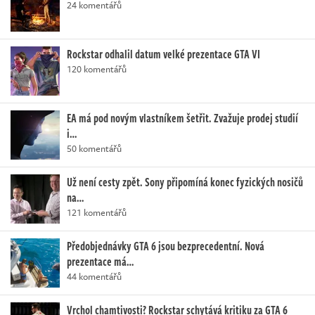
24 komentářů
Rockstar odhalil datum velké prezentace GTA VI
120 komentářů
EA má pod novým vlastníkem šetřit. Zvažuje prodej studií
i…
50 komentářů
Už není cesty zpět. Sony připomíná konec fyzických nosičů
na…
121 komentářů
Předobjednávky GTA 6 jsou bezprecedentní. Nová
prezentace má…
44 komentářů
Vrchol chamtivosti? Rockstar schytává kritiku za GTA 6