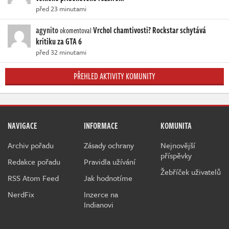
před 23 minutami
agynito
Vrchol chamtivosti? Rockstar schytává
okomentoval
kritiku za GTA 6
před 32 minutami
PŘEHLED AKTIVITY KOMUNITY
NAVIGACE
INFORMACE
KOMUNITA
Archiv pořadu
Zásady ochrany
Nejnovější
příspěvky
Redakce pořadu
Pravidla užívání
Žebříček uživatelů
RSS Atom Feed
Jak hodnotíme
NerdFix
Inzerce na
Indianovi