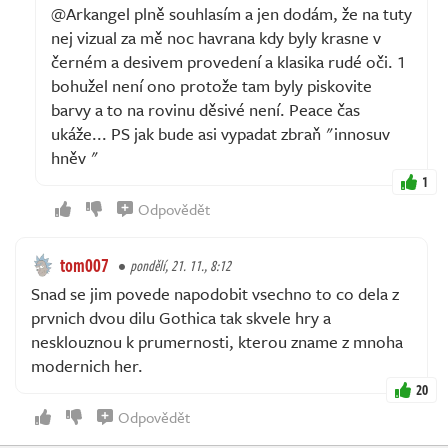
@Arkangel plně souhlasím a jen dodám, že na tuty
nej vizual za mě noc havrana kdy byly krasne v
černém a desivem provedení a klasika rudé oči. 1
bohužel není ono protože tam byly piskovite
barvy a to na rovinu děsivé není. Peace čas
ukáže... PS jak bude asi vypadat zbraň "innosuv
hněv "
1
Odpovědět
tom007
pondělí, 21. 11., 8:12
Snad se jim povede napodobit vsechno to co dela z
prvnich dvou dilu Gothica tak skvele hry a
nesklouznou k prumernosti, kterou zname z mnoha
modernich her.
20
Odpovědět