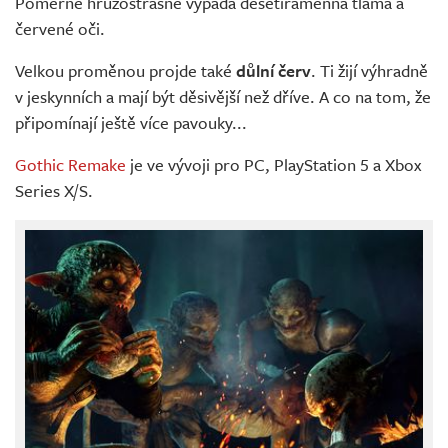
Poměrně hrůzostrašně vypadá desetiramenná tlama a
červené oči.
Velkou proměnou projde také
důlní červ
. Ti žijí výhradně
v jeskynních a mají být děsivější než dříve. A co na tom, že
připomínají ještě více pavouky...
Gothic Remake
je ve vývoji pro PC, PlayStation 5 a Xbox
Series X/S.