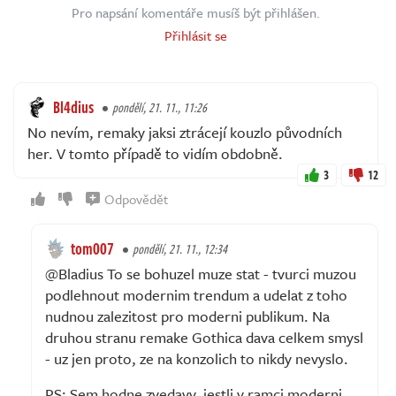
Pro napsání komentáře musíš být přihlášen.
Přihlásit se
Bl4dius
pondělí, 21. 11., 11:26
No nevím, remaky jaksi ztrácejí kouzlo původních
her. V tomto případě to vidím obdobně.
3
12
Odpovědět
tom007
pondělí, 21. 11., 12:34
@Bladius To se bohuzel muze stat - tvurci muzou
podlehnout modernim trendum a udelat z toho
nudnou zalezitost pro moderni publikum. Na
druhou stranu remake Gothica dava celkem smysl
- uz jen proto, ze na konzolich to nikdy nevyslo.
PS: Sem hodne zvedavy, jestli v ramci moderni