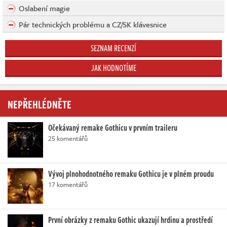
Oslabení magie
Pár technických problému a CZ/SK klávesnice
SEZNAM RECENZÍ
JAK HODNOTÍME
NEPŘEHLÉDNĚTE
Očekávaný remake Gothicu v prvním traileru
25 komentářů
Vývoj plnohodnotného remaku Gothicu je v plném proudu
17 komentářů
První obrázky z remaku Gothic ukazují hrdinu a prostředí