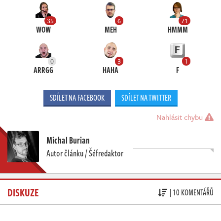
35
6
71
WOW
MEH
HMMM
0
3
1
ARRGG
HAHA
F
SDÍLET NA FACEBOOK
SDÍLET NA TWITTER
Nahlásit chybu
Michal Burian
Autor článku / Šéfredaktor
DISKUZE
| 10 KOMENTÁŘŮ