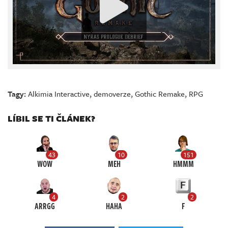
Tagy:
Alkimia Interactive
,
demoverze
,
Gothic Remake
,
RPG
LÍBIL SE TI ČLÁNEK?
43
10
151
WOW
MEH
HMMM
4
2
2
ARRGG
HAHA
F