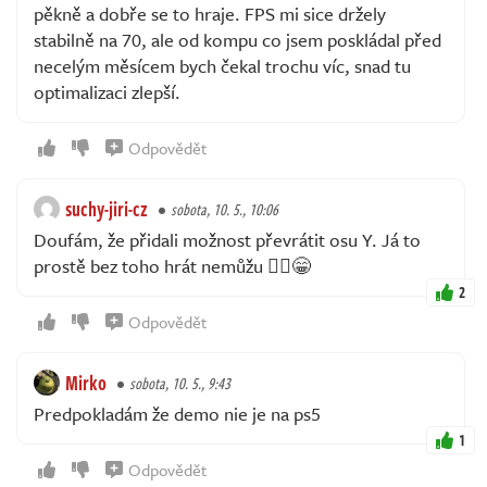
pěkně a dobře se to hraje. FPS mi sice držely
stabilně na 70, ale od kompu co jsem poskládal před
necelým měsícem bych čekal trochu víc, snad tu
optimalizaci zlepší.
Odpovědět
suchy-jiri-cz
sobota, 10. 5., 10:06
Doufám, že přidali možnost převrátit osu Y. Já to
prostě bez toho hrát nemůžu 🤷‍♂️😁
2
Odpovědět
Mirko
sobota, 10. 5., 9:43
Predpokladám že demo nie je na ps5
1
Odpovědět