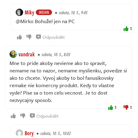
Miky
INDIAN
sobota, 10. 5., 9:45
@Mirko Bohužel jen na PC
1
Odpovědět
vandrak
sobota, 10. 5., 8:03
Mne to pride akoby nevieme ako to spravit,
nemame na to nazor, nemame myslienku, povedze si
ako to chcete. Vyvoj akoby to bol fanusikovsky
remake nie komercny produkt. Kedy to vlastne
vyde? Pise sa o tom celu vecnost. Je to dost
nezvycajny sposob.
1
1
Odpovědět
Bory
sobota, 10. 5., 10:02