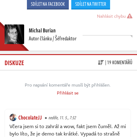
SDÍLET NA FACEBOOK
SDÍLET NA TWITTER
Nahlásit chybu
Michal Burian
Autor článku / Šéfredaktor
DISKUZE
| 19 KOMENTÁŘŮ
Pro napsání komentáře musíš být přihlášen.
Přihlásit se
ChocolateJJ
neděle, 11. 5., 7:32
Včera jsem si to zahrál a wow, fakt jsem čuměl. Až mi
bylo líto, že je demo tak krátké. Vypadá to strašně