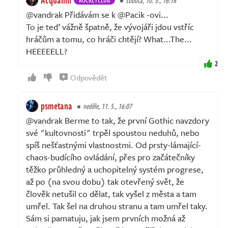
sobota, 10. 5., 16:16
@vandrak Přidávám se k @Pacik -ovi...
To je teď vážně špatně, že vývojáři jdou vstříc
hráčům a tomu, co hráči chtějí? What...The...
HEEEEELL?
2
Odpovědět
psmetana
neděle, 11. 5., 16:07
@vandrak Berme to tak, že první Gothic navzdory
své "kultovnosti" trpěl spoustou neduhů, nebo
spíš nešťastnými vlastnostmi. Od prsty-lámající-
chaos-budícího ovládání, přes pro začátečníky
těžko průhledný a uchopitelný systém progrese,
až po (na svou dobu) tak otevřený svět, že
člověk netušil co dělat, tak vyšel z města a tam
umřel. Tak šel na druhou stranu a tam umřel taky.
Sám si pamatuju, jak jsem prvních možná až