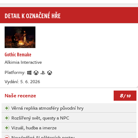
DETAIL K OZNAČENÉ HŘE
Gothic Remake
Alkimia Interactive
Platformy:
Vydání: 5. 6. 2026
8
Naše recenze
/ 10
Věrná replika atmosféry původní hry
Rozšířený svět, questy a NPC
Vizuál, hudba a imerze
Nevyladěná AI některých postav