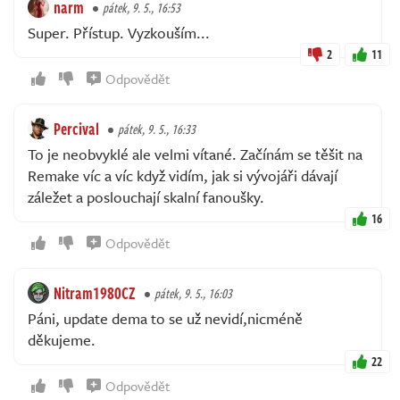
narm
pátek, 9. 5., 16:53
Super. Přístup. Vyzkouším...
2
11
Odpovědět
Percival
pátek, 9. 5., 16:33
To je neobvyklé ale velmi vítané. Začínám se těšit na
Remake víc a víc když vidím, jak si vývojáři dávají
záležet a poslouchají skalní fanoušky.
16
Odpovědět
Nitram1980CZ
pátek, 9. 5., 16:03
Páni, update dema to se už nevidí,nicméně
děkujeme.
22
Odpovědět