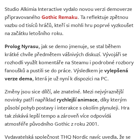
Živě
Studio Alkimia Interactive vydalo novou verzi demoverze
připravovaného
Gothic Remaku
. Ta reflektuje zpětnou
vazbu od tisíců hráčů, kteří si mohli hru poprvé vyzkoušet
na začátku letošního roku.
Prolog Nyrasu
, jak se demo jmenuje, se stal během
krátké chvíle předmětem vášnivých diskuzí. Vývojáři se
rozhodli využít komentáře na Steamu i podrobné rozbory
fanoušků a pustili se do práce. Výsledkem je
vylepšená
verze dema
, která je už nyní k dispozici na PC.
Změny jsou sice dílčí, ale znatelné. Mezi nejvýraznější
novinky patří například
rychlejší animace
, díky kterým
působí pohyb postavy i interakce s okolím plynuleji. Hra
tak získává lepší tempo a zároveň více odpovídá
atmosféře původního Gothic z roku 2001.
Vydavatelská společnost THQ Nordic navíc uvedla, že se