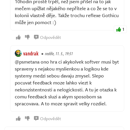
10hodin prostě trpěl, než jsem přišel na to jak
mečem upižlat nějakého nepřítele a co že se to v
kolonii vlastně děje. Takže trochu reflexe Gothicu
může jen pomoct :)
1
Odpovědět
vandrak
neděle, 11. 5., 19:51
@psmetana ono hra ci akykolvek softver musi byt
spraveny s nejakou myslienkou a logikou kde
systemy medzi sebou davaju zmysel. Slepo
pocuvat feedback moze lahko viezt k
nekonzistentnosti a nelogickosti. A tu je otazka k
comu feedback sluzi a akym sposobom sa
spracovava. A to moze spravit velky rozdiel.
Odpovědět