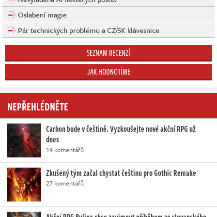
Oslabení magie
Pár technických problému a CZ/SK klávesnice
SEZNAM RECENZÍ
JAK HODNOTÍME
NEPŘEHLÉDNĚTE
Carbon bude v češtině. Vyzkoušejte nové akční RPG už
dnes
14 komentářů
Zkušený tým začal chystat češtinu pro Gothic Remake
27 komentářů