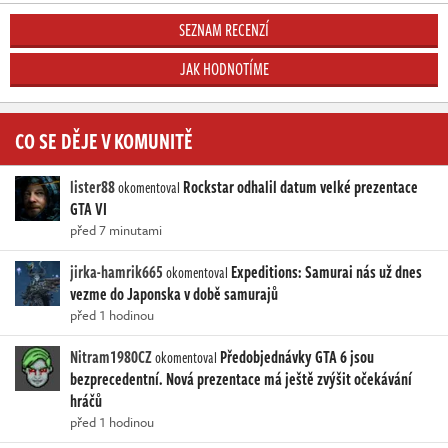
SEZNAM RECENZÍ
JAK HODNOTÍME
CO SE DĚJE V KOMUNITĚ
lister88
Rockstar odhalil datum velké prezentace
okomentoval
GTA VI
před 7 minutami
jirka-hamrik665
Expeditions: Samurai nás už dnes
okomentoval
vezme do Japonska v době samurajů
před 1 hodinou
Nitram1980CZ
Předobjednávky GTA 6 jsou
okomentoval
bezprecedentní. Nová prezentace má ještě zvýšit očekávání
hráčů
před 1 hodinou