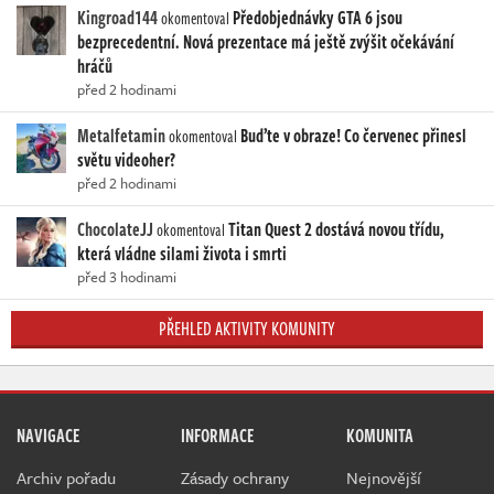
Kingroad144
Předobjednávky GTA 6 jsou
okomentoval
bezprecedentní. Nová prezentace má ještě zvýšit očekávání
hráčů
před 2 hodinami
Metalfetamin
Buďte v obraze! Co červenec přinesl
okomentoval
světu videoher?
před 2 hodinami
ChocolateJJ
Titan Quest 2 dostává novou třídu,
okomentoval
která vládne silami života i smrti
před 3 hodinami
PŘEHLED AKTIVITY KOMUNITY
NAVIGACE
INFORMACE
KOMUNITA
Archiv pořadu
Zásady ochrany
Nejnovější