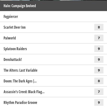
Halo: Campaign Evolved
Fogpiercer
Scarlet Deer Inn
8
Palworld
7
Splatoon Raiders
9
Denshattack!
9
The Alters: Last Variable
9
Doom: The Dark Ages |…
8
Assassin’s Creed: Black Flag…
7
Rhythm Paradise Groove
9