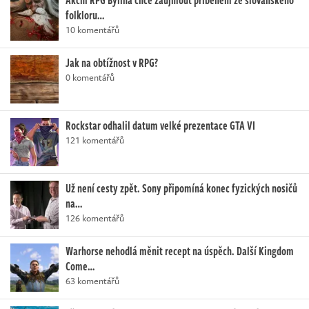
Akční RPG Bylina chce zaujmout příběhem ze slovanského
folkloru…
10 komentářů
Jak na obtížnost v RPG?
0 komentářů
Rockstar odhalil datum velké prezentace GTA VI
121 komentářů
Už není cesty zpět. Sony připomíná konec fyzických nosičů
na…
126 komentářů
Warhorse nehodlá měnit recept na úspěch. Další Kingdom
Come…
63 komentářů