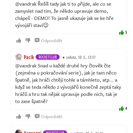
@vandrak Řešíš tady jak ti to přijde, ale co se
zamyslet nad tim, že někdo upravuje demo,
chápeš - DEMO! To jasně ukazuje jak se ke hře
vývojáři staví😉
5
Odpovědět
Pacik
ROCKETCLUB
sobota, 10. 5., 13:51
@vandrak Snad u každé druhé hry člověk čte
(zejména u pokračování serie), jak je tam něco
špatně, jak hráči chtějí tohle a támhleto, atp... a
když se teda někdo z vývojářů konečně zeptá taky
hráčů a hru tak nějak upravuje podle nich, tak je
to zase špatně?
4
Odpovědět
Acquanni
ROCKETCLUB