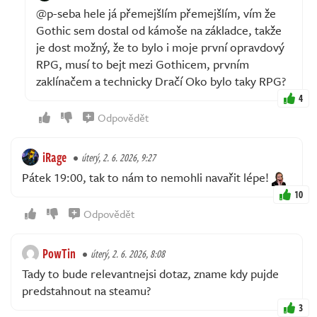
@p-seba hele já přemejšlím přemejšlím, vím že
Gothic sem dostal od kámoše na základce, takže
je dost možný, že to bylo i moje první opravdový
RPG, musí to bejt mezi Gothicem, prvním
zaklínačem a technicky Dračí Oko bylo taky RPG?
4
Odpovědět
iRage
úterý, 2. 6. 2026, 9:27
Pátek 19:00, tak to nám to nemohli navařit lépe!
10
Odpovědět
PowTin
úterý, 2. 6. 2026, 8:08
Tady to bude relevantnejsi dotaz, zname kdy pujde
predstahnout na steamu?
3