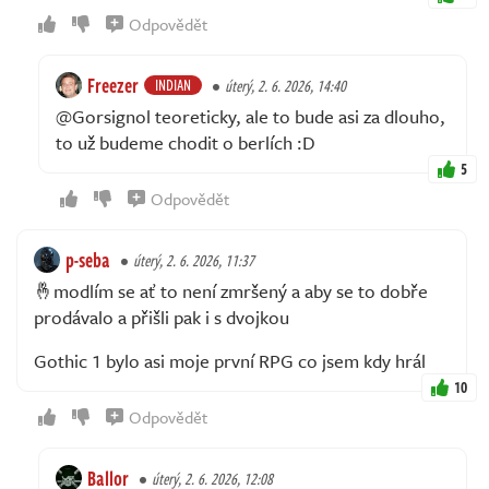
Odpovědět
Freezer
INDIAN
úterý, 2. 6. 2026, 14:40
@Gorsignol teoreticky, ale to bude asi za dlouho,
to už budeme chodit o berlích :D
5
Odpovědět
p-seba
úterý, 2. 6. 2026, 11:37
🤞modlím se ať to není zmršený a aby se to dobře
prodávalo a přišli pak i s dvojkou
Gothic 1 bylo asi moje první RPG co jsem kdy hrál
10
Odpovědět
Ballor
úterý, 2. 6. 2026, 12:08