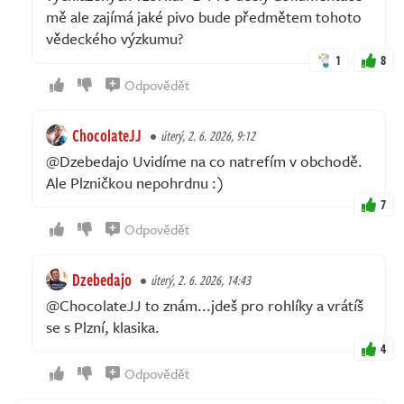
mě ale zajímá jaké pivo bude předmětem tohoto
vědeckého výzkumu?
1
8
Odpovědět
ChocolateJJ
úterý, 2. 6. 2026, 9:12
@Dzebedajo Uvidíme na co natrefím v obchodě.
Ale Plzničkou nepohrdnu :)
7
Odpovědět
Dzebedajo
úterý, 2. 6. 2026, 14:43
@ChocolateJJ to znám...jdeš pro rohlíky a vrátíš
se s Plzní, klasika.
4
Odpovědět