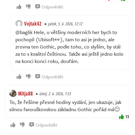
Odpovědět
Vojtak42
pátek, 5. 6. 2026, 12:12
@baglik Hele, u většiny moderních her bych to
pochopil (Ubisoft👀), tam to asi je jedno, ale
zrovna ten Gothic, podle toho, co slyším, by stál
za to s kvalitní češtinou. Takže asi ještě jedno kolo
na konci konci roku, doufám.
Odpovědět
Mitja88
úterý, 2. 6. 2026, 7:53
To, že řešíme přesné hodiny vydání, jen ukazuje, jak
silnou fanouškovskou základnu Gothic pořád má🙂
13
Odpovědět