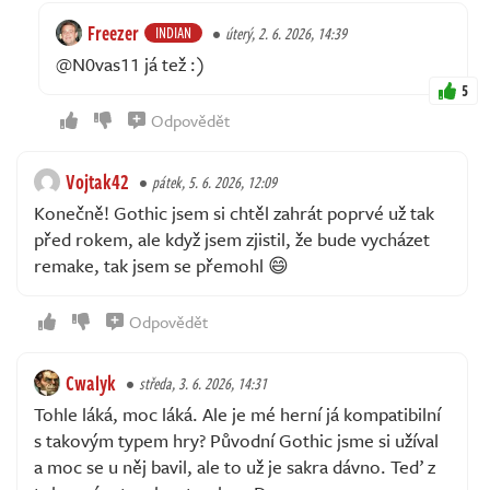
Freezer
INDIAN
úterý, 2. 6. 2026, 14:39
@N0vas11 já tež :)
5
Odpovědět
Vojtak42
pátek, 5. 6. 2026, 12:09
Konečně! Gothic jsem si chtěl zahrát poprvé už tak
před rokem, ale když jsem zjistil, že bude vycházet
remake, tak jsem se přemohl 😄
Odpovědět
Cwalyk
středa, 3. 6. 2026, 14:31
Tohle láká, moc láká. Ale je mé herní já kompatibilní
s takovým typem hry? Původní Gothic jsme si užíval
a moc se u něj bavil, ale to už je sakra dávno. Teď z