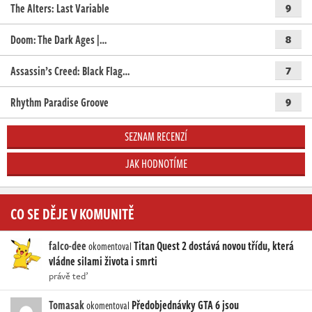
The Alters: Last Variable
9
Doom: The Dark Ages |…
8
Assassin’s Creed: Black Flag…
7
Rhythm Paradise Groove
9
SEZNAM RECENZÍ
JAK HODNOTÍME
CO SE DĚJE V KOMUNITĚ
falco-dee
Titan Quest 2 dostává novou třídu, která
okomentoval
vládne silami života i smrti
právě teď
Tomasak
Předobjednávky GTA 6 jsou
okomentoval