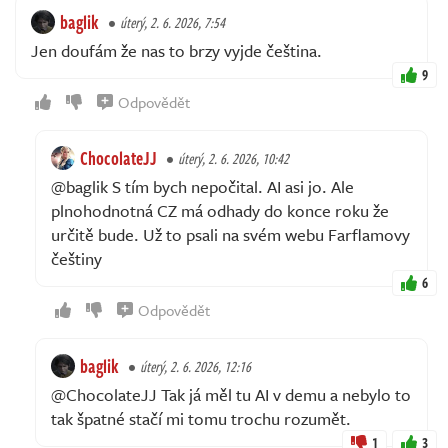
baglik
úterý, 2. 6. 2026, 7:54
Jen doufám že nas to brzy vyjde čeština.
9
Odpovědět
ChocolateJJ
úterý, 2. 6. 2026, 10:42
@baglik S tím bych nepočital. AI asi jo. Ale
plnohodnotná CZ má odhady do konce roku že
určitě bude. Už to psali na svém webu Farflamovy
češtiny
6
Odpovědět
baglik
úterý, 2. 6. 2026, 12:16
@ChocolateJJ Tak já měl tu AI v demu a nebylo to
tak špatné stačí mi tomu trochu rozumět.
1
3