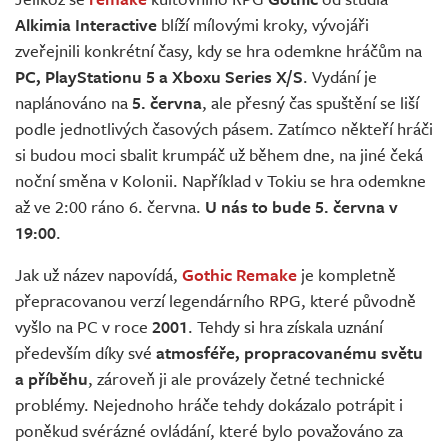
Živě
Alkimia Interactive
blíží mílovými kroky, vývojáři
zveřejnili konkrétní časy, kdy se hra odemkne hráčům na
PC, PlayStationu 5 a Xboxu Series X/S
. Vydání je
naplánováno na
5. června
, ale přesný čas spuštění se liší
podle jednotlivých časových pásem. Zatímco někteří hráči
si budou moci sbalit krumpáč už během dne, na jiné čeká
noční směna v Kolonii. Například v Tokiu se hra odemkne
až ve 2:00 ráno 6. června.
U nás to bude 5. června v
19:00
.
Jak už název napovídá,
Gothic Remake
je kompletně
přepracovanou verzí legendárního RPG, které původně
vyšlo na PC v roce
2001
. Tehdy si hra získala uznání
především díky své
atmosféře, propracovanému světu
a příběhu
, zároveň ji ale provázely četné technické
problémy. Nejednoho hráče tehdy dokázalo potrápit i
poněkud svérázné ovládání, které bylo považováno za