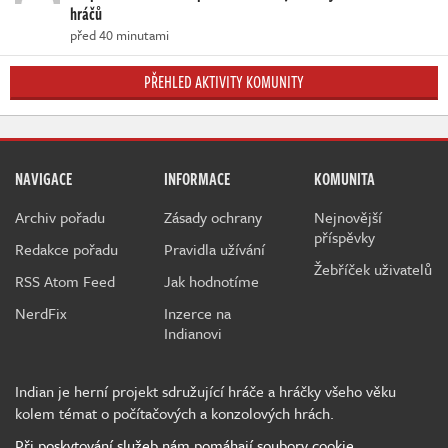
hráčů
před 40 minutami
PŘEHLED AKTIVITY KOMUNITY
NAVIGACE
INFORMACE
KOMUNITA
Archiv pořadu
Zásady ochrany
Nejnovější
příspěvky
Redakce pořadu
Pravidla užívání
Žebříček uživatelů
RSS Atom Feed
Jak hodnotíme
NerdFix
Inzerce na
Indianovi
Indian je herní projekt sdružující hráče a hráčky všeho věku
kolem témat o počítačových a konzolových hrách.
Při poskytování služeb nám pomáhají soubory cookie.