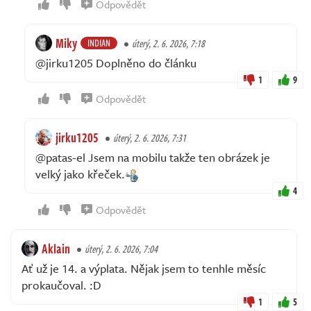
Odpovědět
Miky
INDIAN
úterý, 2. 6. 2026, 7:18
@jirku1205 Doplněno do článku
1
9
Odpovědět
jirku1205
úterý, 2. 6. 2026, 7:31
@patas-el Jsem na mobilu takže ten obrázek je
velký jako křeček.
4
Odpovědět
Aklain
úterý, 2. 6. 2026, 7:04
Ať už je 14. a výplata. Nějak jsem to tenhle měsíc
prokaučoval. :D
1
5