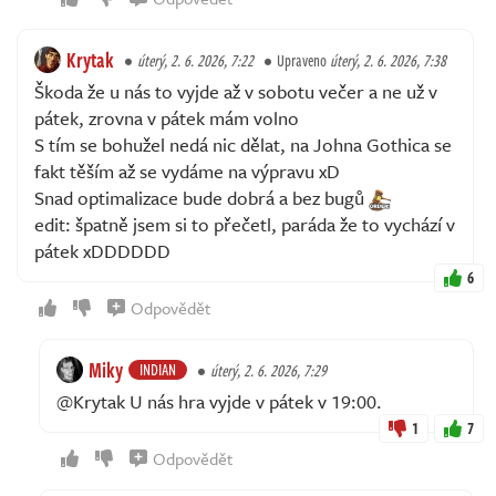
Krytak
úterý, 2. 6. 2026, 7:22
Upraveno
úterý, 2. 6. 2026, 7:38
Škoda že u nás to vyjde až v sobotu večer a ne už v
pátek, zrovna v pátek mám volno
S tím se bohužel nedá nic dělat, na Johna Gothica se
fakt těším až se vydáme na výpravu xD
Snad optimalizace bude dobrá a bez bugů
edit: špatně jsem si to přečetl, paráda že to vychází v
pátek xDDDDDD
6
Odpovědět
Miky
INDIAN
úterý, 2. 6. 2026, 7:29
@Krytak U nás hra vyjde v pátek v 19:00.
1
7
Odpovědět