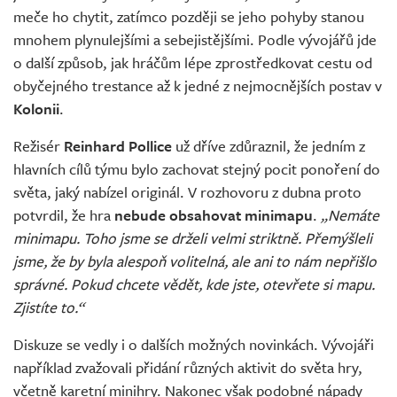
meče ho chytit, zatímco později se jeho pohyby stanou
mnohem plynulejšími a sebejistějšími. Podle vývojářů jde
o další způsob, jak hráčům lépe zprostředkovat cestu od
obyčejného trestance až k jedné z nejmocnějších postav v
Kolonii
.
Režisér
Reinhard Pollice
už dříve zdůraznil, že jedním z
hlavních cílů týmu bylo zachovat stejný pocit ponoření do
světa, jaký nabízel originál. V rozhovoru z dubna proto
potvrdil, že hra
nebude obsahovat minimapu
.
„Nemáte
minimapu. Toho jsme se drželi velmi striktně. Přemýšleli
jsme, že by byla alespoň volitelná, ale ani to nám nepřišlo
správné. Pokud chcete vědět, kde jste, otevřete si mapu.
Zjistíte to.“
Diskuze se vedly i o dalších možných novinkách. Vývojáři
například zvažovali přidání různých aktivit do světa hry,
včetně karetní minihry. Nakonec však podobné nápady