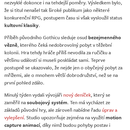
nezvyklé dokonce i na tehdejší poměry. Výsledkem bylo,
že si titul nenašel tak široké publikum jako některé
konkurenční RPG, postupem času si však vysloužil status
kultovní klasiky
.
Příběh původního Gothicu sleduje osud
bezejmenného
vězně
, kterého čeká nedobrovolný pobyt v těžební
kolonii. Hra tehdy hráče příliš nevodila za ručičku a
většinu událostí si museli poskládat sami. Teprve
postupně se ukazovalo, že nejde jen o obyčejný pobyt za
mřížemi, ale o mnohem větší dobrodružství, než se na
první pohled zdálo.
Minulý týden vydali vývojáři
nový deníček
, který se
zaměřil na
soubojový systém
. Ten má vycházet ze
základů původní hry, ale zároveň nabídne řadu
úprav a
vylepšení
. Studio upozorňuje zejména na využití
motion
capture animací
, díky nimž budou pohyby postav i