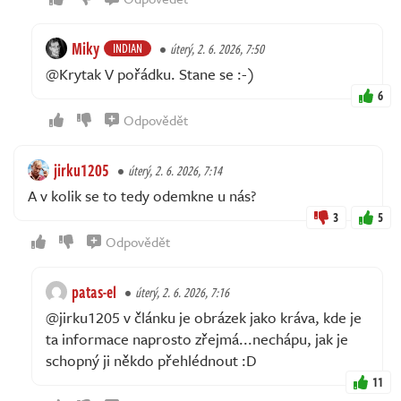
Miky
INDIAN
úterý, 2. 6. 2026, 7:50
@Krytak V pořádku. Stane se :-)
6
Odpovědět
jirku1205
úterý, 2. 6. 2026, 7:14
A v kolik se to tedy odemkne u nás?
3
5
Odpovědět
patas-el
úterý, 2. 6. 2026, 7:16
@jirku1205 v článku je obrázek jako kráva, kde je
ta informace naprosto zřejmá...nechápu, jak je
schopný ji někdo přehlédnout :D
11