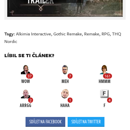
Tagy:
Alkimia Interactive
,
Gothic Remake
,
Remake
,
RPG
,
THQ
Nordic
LÍBIL SE TI ČLÁNEK?
37
7
161
WOW
MEH
HMMM
2
1
4
ARRGG
HAHA
F
SDÍLET NA FACEBOOK
SDÍLET NA TWITTER