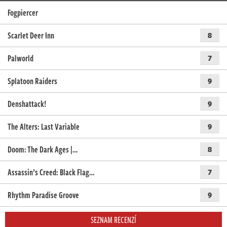
Fogpiercer
Scarlet Deer Inn
8
Palworld
7
Splatoon Raiders
9
Denshattack!
9
The Alters: Last Variable
9
Doom: The Dark Ages |…
8
Assassin’s Creed: Black Flag…
7
Rhythm Paradise Groove
9
SEZNAM RECENZÍ