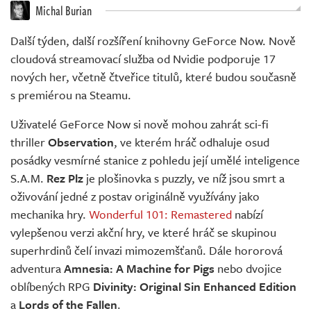
Živě
Michal Burian
Další týden, další rozšíření knihovny GeForce Now. Nově
cloudová streamovací služba od Nvidie podporuje 17
nových her, včetně čtveřice titulů, které budou současně
s premiérou na Steamu.
Uživatelé GeForce Now si nově mohou zahrát sci-fi
thriller
Observation
, ve kterém hráč odhaluje osud
posádky vesmírné stanice z pohledu její umělé inteligence
S.A.M.
Rez Plz
je plošinovka s puzzly, ve níž jsou smrt a
oživování jedné z postav originálně využívány jako
mechanika hry.
Wonderful 101: Remastered
nabízí
vylepšenou verzi akční hry, ve které hráč se skupinou
superhrdinů čelí invazi mimozemšťanů. Dále hororová
adventura
Amnesia: A Machine for Pigs
nebo dvojice
oblíbených RPG
Divinity: Original Sin Enhanced Edition
a
Lords of the Fallen
.