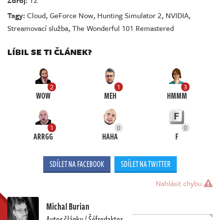
Zdroj:
TZ
Tagy:
Cloud
,
GeForce Now
,
Hunting Simulator 2
,
NVIDIA
,
Streamovací služba
,
The Wonderful 101 Remastered
LÍBIL SE TI ČLÁNEK?
2
1
3
WOW
MEH
HMMM
1
0
0
ARRGG
HAHA
F
SDÍLET NA FACEBOOK
SDÍLET NA TWITTER
Nahlásit chybu
Michal Burian
Autor článku / Šéfredaktor