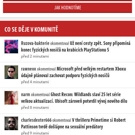
JAK HODNOTÍME
CO SE DĚJE V KOMUNITĚ
Ruzova-bakterie
Už není cesty zpět. Sony připomíná
okomentoval
konec fyzických nosičů na krabicích PlayStationu 5
před 2 minutami
rawneox
Microsoft před velkým restartem Xboxu
okomentoval
údajně plánoval zachovat podporu fyzických nosičů
před 4 minutami
narm
Ghost Recon: Wildlands slaví 25 let série
okomentoval
velkou aktualizací. Ubisoft zároveň potvrdil vývoj nového dílu
před 8 minutami
charlesdexter666
V thrilleru Primetime si Robert
okomentoval
Pattinson tvrdě došlápne na sexuální predátory
před 9 minutami