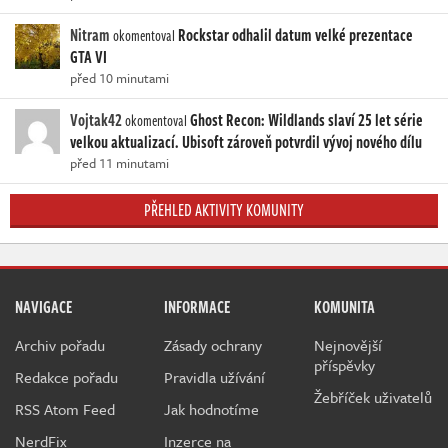
Nitram
Rockstar odhalil datum velké prezentace
okomentoval
GTA VI
před 10 minutami
Vojtak42
Ghost Recon: Wildlands slaví 25 let série
okomentoval
velkou aktualizací. Ubisoft zároveň potvrdil vývoj nového dílu
před 11 minutami
PŘEHLED AKTIVITY KOMUNITY
NAVIGACE
INFORMACE
KOMUNITA
Archiv pořadu
Zásady ochrany
Nejnovější
příspěvky
Redakce pořadu
Pravidla užívání
Žebříček uživatelů
RSS Atom Feed
Jak hodnotíme
NerdFix
Inzerce na