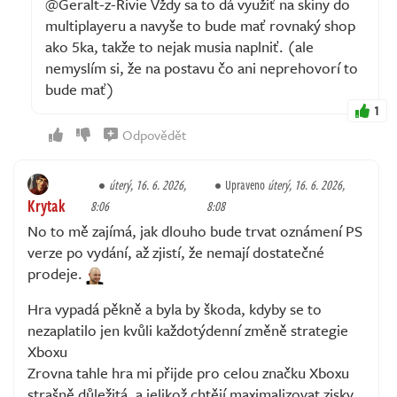
@Geralt-z-Rivie Vždy sa to dá využiť na skiny do
multiplayeru a navyše to bude mať rovnaký shop
ako 5ka, takže to nejak musia naplniť. (ale
nemyslím si, že na postavu čo ani neprehovorí to
bude mať)
1
Odpovědět
úterý, 16. 6. 2026,
Upraveno
úterý, 16. 6. 2026,
Krytak
8:06
8:08
No to mě zajímá, jak dlouho bude trvat oznámení PS
verze po vydání, až zjistí, že nemají dostatečné
prodeje.
Hra vypadá pěkně a byla by škoda, kdyby se to
nezaplatilo jen kvůli každotýdenní změně strategie
Xboxu
Zrovna tahle hra mi přijde pro celou značku Xboxu
strašně důležitá, a jelikož chtějí maximalizovat zisky,