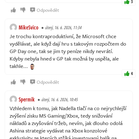
3
Odpovědět
MikeSvico
úterý, 16. 6. 2026, 11:34
Je trochu kontraproduktivní, že Microsoft chce
vydělávat, ale když dají hru s takovým rozpočtem do
GP Day one, tak se jim ty peníze nikdy nevrátí.
Kdyby nebyla hned v GP tak možná by uspěla, ale
takhle...
4
Odpovědět
Spermik
úterý, 16. 6. 2026, 10:45
Vzhledem k tomu, jak Nadella tlačí na co nejrychlejší
zvýšení zisku MS Gaming/Xbox, tedy snižování
nákladů a zvyšování tržeb, nevím, jak dlouho odolá
Ashina strategie vydávat na Xbox konzolové
exkluzivity ze kterých stříká investovaný balík na