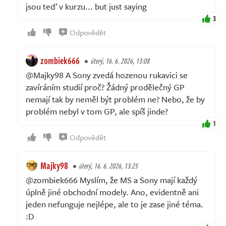
jsou teď v kurzu... but just saying
3
Odpovědět
zombiek666
úterý, 16. 6. 2026, 13:08
@Majky98 A Sony zvedá hozenou rukavici se
zavíráním studií proč? Žádný prodělečný GP
nemají tak by neměl být problém ne? Nebo, že by
problém nebyl v tom GP, ale spíš jinde?
1
Odpovědět
Majky98
úterý, 16. 6. 2026, 13:25
@zombiek666 Myslím, že MS a Sony mají každý
úplně jiné obchodní modely. Ano, evidentně ani
jeden nefunguje nejlépe, ale to je zase jiné téma.
:D