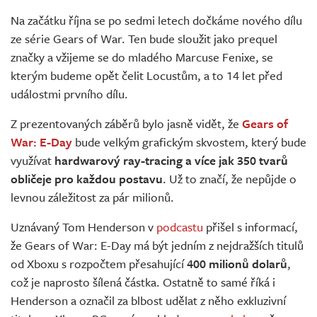
Živě
Na začátku října se po sedmi letech dočkáme nového dílu
ze série Gears of War. Ten bude sloužit jako prequel
značky a vžijeme se do mladého Marcuse Fenixe, se
kterým budeme opět čelit Locustům, a to 14 let před
událostmi prvního dílu.
Z prezentovaných záběrů bylo jasně vidět, že
Gears of
War: E-Day
bude velkým grafickým skvostem, který bude
využívat
hardwarový ray-tracing a více jak 350 tvarů
obličeje pro každou postavu
. Už to značí, že nepůjde o
levnou záležitost za pár milionů.
Uznávaný Tom Henderson v
podcastu
přišel s informací,
že Gears of War: E-Day má být jedním z nejdražších titulů
od Xboxu s rozpočtem přesahující
400 milionů dolarů
,
což je naprosto šílená částka. Ostatně to samé říká i
Henderson a označil za blbost udělat z něho exkluzivní