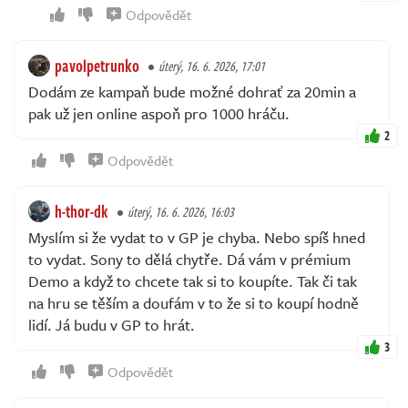
Odpovědět
pavolpetrunko
úterý, 16. 6. 2026, 17:01
Dodám ze kampaň bude možné dohrať za 20min a
pak už jen online aspoň pro 1000 hráču.
2
Odpovědět
h-thor-dk
úterý, 16. 6. 2026, 16:03
Myslím si že vydat to v GP je chyba. Nebo spíš hned
to vydat. Sony to dělá chytře. Dá vám v prémium
Demo a když to chcete tak si to koupíte. Tak či tak
na hru se těším a doufám v to že si to koupí hodně
lidí. Já budu v GP to hrát.
3
Odpovědět