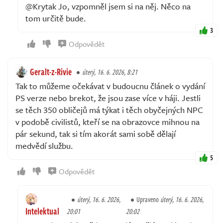
@Krytak Jo, vzpomněl jsem si na něj. Něco na
tom určitě bude.
3
Odpovědět
Geralt-z-Rivie
úterý, 16. 6. 2026, 8:21
Tak to můžeme očekávat v budoucnu článek o vydání
PS verze nebo brekot, že jsou zase více v háji. Jestli
se těch 350 obličejů má týkat i těch obyčejných NPC
v podobě civilistů, kteří se na obrazovce mihnou na
pár sekund, tak si tím akorát sami sobě dělají
medvědí službu.
5
Odpovědět
úterý, 16. 6. 2026,
Upraveno
úterý, 16. 6. 2026,
Intelektual
20:01
20:02