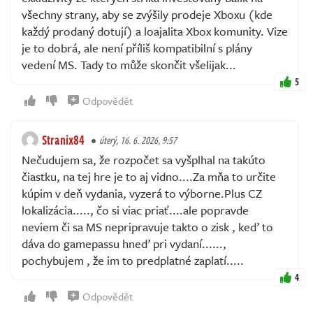
všechny strany, aby se zvýšily prodeje Xboxu (kde
každý prodaný dotují) a loajalita Xbox komunity. Vize
je to dobrá, ale není příliš kompatibilní s plány
vedení MS. Tady to může skončit všelijak...
5
Odpovědět
Stranix84
úterý, 16. 6. 2026, 9:57
Nečudujem sa, že rozpočet sa vyšplhal na takúto
čiastku, na tej hre je to aj vidno....Za mňa to určite
kúpim v deň vydania, vyzerá to výborne.Plus CZ
lokalizácia....., čo si viac priať....ale popravde
neviem či sa MS nepripravuje takto o zisk , keď to
dáva do gamepassu hneď pri vydaní......,
pochybujem , že im to predplatné zaplatí.....
4
Odpovědět