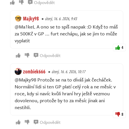
Odpovědět
Majky98
úterý, 16. 6. 2026, 9:43
@Ma1keL A ono se to spíš naopak :D Když to máš
za 500Kč v GP ... furt nechápu, jak se jim to může
vyplatit
4
Odpovědět
zombiek666
úterý, 16. 6. 2026, 10:17
@Majky98 Protože se na to díváš jak čecháček.
Normální lidi si ten GP platí celý rok a ne měsíc v
roce, kdy si navíc kvůli hraní hry ještě vezmou
dovolenou, protože by to za měsíc jinak ani
nestihli.
8
Odpovědět