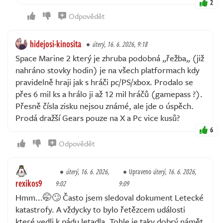
2
Odpovědět
hidejosi-kinosita
úterý, 16. 6. 2026, 9:18
Space Marine 2 který je zhruba podobná „řežba„ (již
nahráno stovky hodin) je na všech platformach kdy
pravidelně hraji jak s hráči pc/PS/xbox. Prodalo se
přes 6 mil ks a hrálo ji až 12 mil hráčů (gamepass ?).
Přesně čísla zisku nejsou známé, ale jde o úspěch.
Prodá dražší Gears pouze na X a Pc vice kusů?
6
Odpovědět
úterý, 16. 6. 2026,
Upraveno
úterý, 16. 6. 2026,
rexikos9
9:02
9:09
Hmm...🤭🙄 Často jsem sledoval dokument Letecké
katastrofy. A vždycky to bylo řetězcem události
které vedli k pádu letadla. Tohle je taky dobrý námět