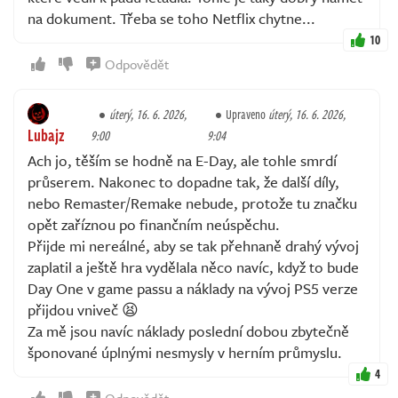
na dokument. Třeba se toho Netflix chytne...
10
Odpovědět
úterý, 16. 6. 2026,
Upraveno
úterý, 16. 6. 2026,
Lubajz
9:00
9:04
Ach jo, těším se hodně na E-Day, ale tohle smrdí
průserem. Nakonec to dopadne tak, že další díly,
nebo Remaster/Remake nebude, protože tu značku
opět zaříznou po finančním neúspěchu.
Přijde mi nereálné, aby se tak přehnaně drahý vývoj
zaplatil a ještě hra vydělala něco navíc, když to bude
Day One v game passu a náklady na vývoj PS5 verze
přijdou vniveč 😫
Za mě jsou navíc náklady poslední dobou zbytečně
šponované úplnými nesmysly v herním průmyslu.
4
Odpovědět