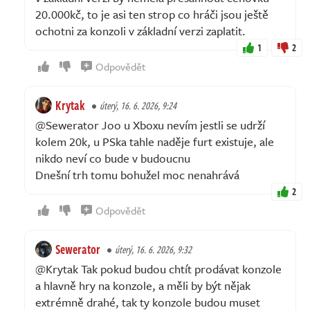
20.000kč, to je asi ten strop co hráči jsou ještě
ochotni za konzoli v základní verzi zaplatit.
1
2
Odpovědět
Krytak
úterý, 16. 6. 2026, 9:24
@Sewerator Joo u Xboxu nevím jestli se udrží
kolem 20k, u PSka tahle naděje furt existuje, ale
nikdo neví co bude v budoucnu
Dnešní trh tomu bohužel moc nenahrává
2
Odpovědět
Sewerator
úterý, 16. 6. 2026, 9:32
@Krytak Tak pokud budou chtít prodávat konzole
a hlavně hry na konzole, a měli by být nějak
extrémně drahé, tak ty konzole budou muset