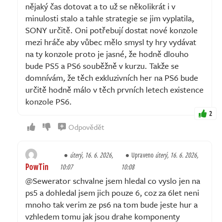
nějaký čas dotovat a to už se několikrát i v
minulosti stalo a tahle strategie se jim vyplatila,
SONY určitě. Oni potřebují dostat nové konzole
mezi hráče aby vůbec mělo smysl ty hry vydávat
na ty konzole proto je jasné, že hodně dlouho
bude PS5 a PS6 souběžně v kurzu. Takže se
domnívám, že těch exkluzivních her na PS6 bude
určitě hodně málo v těch prvních letech existence
konzole PS6.
2
Odpovědět
úterý, 16. 6. 2026,
Upraveno
úterý, 16. 6. 2026,
PowTin
10:07
10:08
@Sewerator schvalne jsem hledal co vyslo jen na
ps5 a dohledal jsem jich pouze 6, coz za 6let neni
mnoho tak verim ze ps6 na tom bude jeste hur a
vzhledem tomu jak jsou drahe komponenty