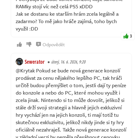
RAMky stojí víc než celá PS5 xDDD
Jak se dostanu ke starším hrám zcela legálně a
zadarmo? To mě jako hráče zajímá, toho bych
využil :DD
3
Odpovědět
Sewerator
úterý, 16. 6. 2026, 9:20
@Krytak Pokud se bude nová generace konzolí
prodávat za cenu nějakého lepšího PC, tak hráči
určitě budou přemýšlet o tom, jestli dají ty peníze
do konzole a nebo do PC, které mohou využít i
zcela jinak. Nintendo si to může dovolit, jelikož si
stále drží svoji strategii a hlavně jejich exkluzivní
hry vychází jen na jejich konzoli, ti mají totiž tu
skutečnou exkluzivitu, jelikož nikdy jinde si ty hry
oficiálně nezahraješ. Takže nová generace konzolí
v základní verzi by neměla přesáhnout cenovku