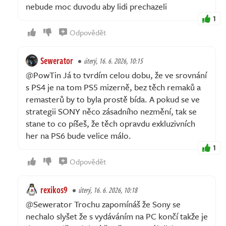
nebude moc duvodu aby lidi prechazeli
1
Odpovědět
Sewerator
úterý, 16. 6. 2026, 10:15
@PowTin Já to tvrdím celou dobu, že ve srovnání
s PS4 je na tom PS5 mizerně, bez těch remaků a
remasterů by to byla prostě bída. A pokud se ve
strategii SONY něco zásadního nezmění, tak se
stane to co píšeš, že těch opravdu exkluzivních
her na PS6 bude velice málo.
1
Odpovědět
rexikos9
úterý, 16. 6. 2026, 10:18
@Sewerator Trochu zapomínáš že Sony se
nechalo slyšet že s vydáváním na PC končí takže je