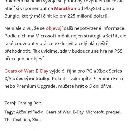
ohledem na délku vývoje se podobný rozpočet dal čekat.
Stačí si vzpomenout na
Marathon
od PlayStationu a
Bungie, který měl činit kolem
225
milionů dolarů.
Není ale divu, že se
objevují
další nepotvrzené informace.
Podle nich má Microsoft měnit nejen strategii a šetřit, ale
také couvnout v otázce exkluzivit a celý plán ještě
přehodnotit. Tak uvidíme, zda v budoucnu se hra na PS5
přece jen neobjeví.
Gears of War: E-Day
vyjde 6. října pro PC a Xbox Series
X/S
s českými titulky.
Pokud si zakoupíte Premium Edici
nebo Premium Upgrade, můžete hrát o 5 dní dříve.
Zdroj:
Gaming Bolt
Tagy:
Akční střílečka
,
Gears of War: E-Day
,
Microsoft
,
prequel
,
The Coalition
,
Xbox