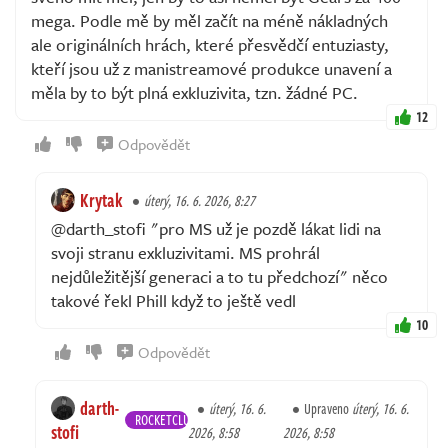
mega. Podle mě by měl začít na méně nákladných
ale originálních hrách, které přesvědčí entuziasty,
kteří jsou už z manistreamové produkce unavení a
měla by to být plná exkluzivita, tzn. žádné PC.
12
Odpovědět
Krytak
úterý, 16. 6. 2026, 8:27
@darth_stofi "pro MS už je pozdě lákat lidi na
svoji stranu exkluzivitami. MS prohrál
nejdůležitější generaci a to tu předchozí" něco
takové řekl Phill když to ještě vedl
10
Odpovědět
darth-
úterý, 16. 6.
Upraveno
úterý, 16. 6.
ROCKETCLUB
stofi
2026, 8:58
2026, 8:58