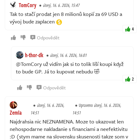
TomCory
úterý, 16. 6. 2026, 15:47
Tak to stačí prodat jen 8 milionů kopií za 69 USD a
vývoj bude zaplacen
4
Odpovědět
h-thor-dk
úterý, 16. 6. 2026, 16:01
@TomCory už vidím jak si to tolik liší koupi když
to bude GP. Já to kupovat nebudu 🤣
2
Odpovědět
úterý, 16. 6. 2026,
Upraveno
úterý, 16. 6. 2026,
Zemla
14:51
14:51
Najdrahsia nic NEZNAMENA. Moze to ukazovat len
nehospodarne nakladanie s financiami a neefektivitu
:D (stym mame na slovensku skusenosti takze som v