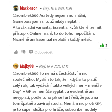
black-neon
úterý, 16. 6. 2026, 11:02
@zombiek666 Asi tedy nejsem normální,
Gamepass jsem si totiž nikdy neplatil.
A ta základní varianta, Essential kvůli které lze mít
přístup k Online hraní, to do toho nepočítám.
Nicméně ani Essential neplatím každý měsíc.
2
Odpovědět
Majky98
úterý, 16. 6. 2026, 12:15
@zombiek666 To nemá s čecháčstvím nic
společného. Myslím to tak, že i když si to platíš
celý rok, tak vydávání takto velkých her + menší v
Day1 v GP se nemůže vyplatit a evidentně ani
nevyplatí, podle toho jak se furt řeší, že jsou na
tom špatně a zavírají studia. Nemám nic proti GP,
je to super služba pro hráče, subscribe modely