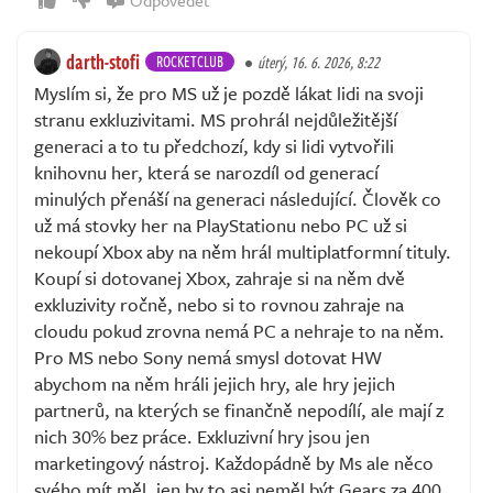
darth-stofi
ROCKETCLUB
úterý, 16. 6. 2026, 8:22
Myslím si, že pro MS už je pozdě lákat lidi na svoji
stranu exkluzivitami. MS prohrál nejdůležitější
generaci a to tu předchozí, kdy si lidi vytvořili
knihovnu her, která se narozdíl od generací
minulých přenáší na generaci následující. Člověk co
už má stovky her na PlayStationu nebo PC už si
nekoupí Xbox aby na něm hrál multiplatformní tituly.
Koupí si dotovanej Xbox, zahraje si na něm dvě
exkluzivity ročně, nebo si to rovnou zahraje na
cloudu pokud zrovna nemá PC a nehraje to na něm.
Pro MS nebo Sony nemá smysl dotovat HW
abychom na něm hráli jejich hry, ale hry jejich
partnerů, na kterých se finančně nepodílí, ale mají z
nich 30% bez práce. Exkluzivní hry jsou jen
marketingový nástroj. Každopádně by Ms ale něco
svého mít měl, jen by to asi neměl být Gears za 400