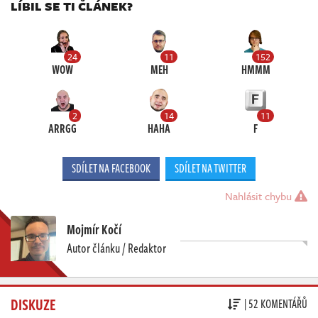
LÍBIL SE TI ČLÁNEK?
24
11
152
WOW
MEH
HMMM
2
14
11
ARRGG
HAHA
F
SDÍLET NA FACEBOOK
SDÍLET NA TWITTER
Nahlásit chybu
Mojmír Kočí
Autor článku / Redaktor
DISKUZE
| 52 KOMENTÁŘŮ