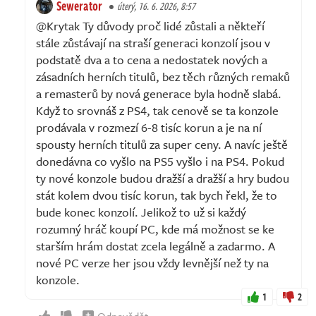
Sewerator
úterý, 16. 6. 2026, 8:57
@Krytak Ty důvody proč lidé zůstali a někteří
stále zůstávají na straší generaci konzolí jsou v
podstatě dva a to cena a nedostatek nových a
zásadních herních titulů, bez těch různých remaků
a remasterů by nová generace byla hodně slabá.
Když to srovnáš z PS4, tak cenově se ta konzole
prodávala v rozmezí 6-8 tisíc korun a je na ní
spousty herních titulů za super ceny. A navíc ještě
donedávna co vyšlo na PS5 vyšlo i na PS4. Pokud
ty nové konzole budou dražší a dražší a hry budou
stát kolem dvou tisíc korun, tak bych řekl, že to
bude konec konzolí. Jelikož to už si každý
rozumný hráč koupí PC, kde má možnost se ke
starším hrám dostat zcela legálně a zadarmo. A
nové PC verze her jsou vždy levnější než ty na
konzole.
1
2
Odpovědět