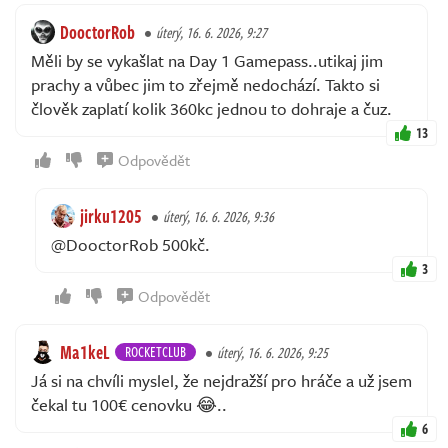
DooctorRob
úterý, 16. 6. 2026, 9:27
Měli by se vykašlat na Day 1 Gamepass..utikaj jim
prachy a vůbec jim to zřejmě nedochází. Takto si
člověk zaplatí kolik 360kc jednou to dohraje a čuz.
13
Odpovědět
jirku1205
úterý, 16. 6. 2026, 9:36
@DooctorRob 500kč.
3
Odpovědět
Ma1keL
ROCKETCLUB
úterý, 16. 6. 2026, 9:25
Já si na chvíli myslel, že nejdražší pro hráče a už jsem
čekal tu 100€ cenovku 😂..
6