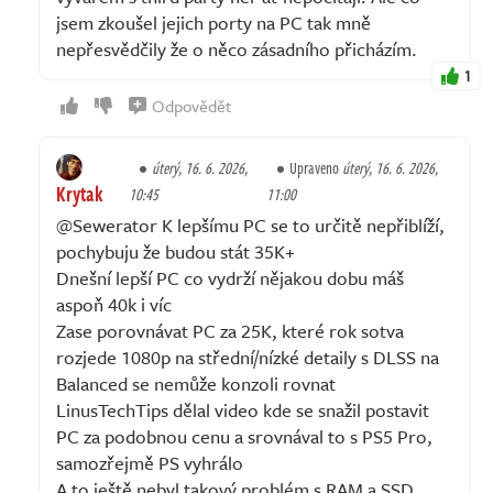
jsem zkoušel jejich porty na PC tak mně
nepřesvědčily že o něco zásadního přicházím.
1
Odpovědět
úterý, 16. 6. 2026,
Upraveno
úterý, 16. 6. 2026,
Krytak
10:45
11:00
@Sewerator K lepšímu PC se to určitě nepřiblíží,
pochybuju že budou stát 35K+
Dnešní lepší PC co vydrží nějakou dobu máš
aspoň 40k i víc
Zase porovnávat PC za 25K, které rok sotva
rozjede 1080p na střední/nízké detaily s DLSS na
Balanced se nemůže konzoli rovnat
LinusTechTips dělal video kde se snažil postavit
PC za podobnou cenu a srovnával to s PS5 Pro,
samozřejmě PS vyhrálo
A to ještě nebyl takový problém s RAM a SSD