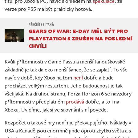
titul pro Xbox a PC, navíc s ohledem na
spekulace
, že
verze pro PS5 má být prakticky hotová.
GEARS OF WAR: E-DAY MĚL BÝT PRO
PLAYSTATION 5 ZRUŠEN NA POSLEDNÍ
CHVÍLI
Kvůli přítomnosti v Game Passu a menší fanouškovské
základně je tak daleko menší šance, že se zaplatí. To vše
navíc v době, kdy Xbox na tom
není
dobře a bude
procházet velkým restartem. Jeho budoucnost je tak
všelijaká. Na druhou stranu, Forza Horizon 6 se navzdory
přítomnosti v předplatném
prodává
dobře, a to i na
Xboxu. Uvidíme, jak si ve srovnání s ní povede.
Rozpočet u takové hry není nic překvapujícího. Náklady v
USA a Kanadě jsou enormně jinde oproti zbytku světa a s