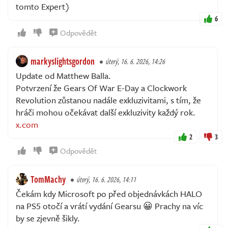
tomto Expert)
6
Odpovědět
markyslightsgordon
úterý, 16. 6. 2026, 14:26
Update od Matthew Balla.
Potvrzení že Gears Of War E-Day a Clockwork
Revolution zůstanou nadále exkluzivitami, s tím, že
hráči mohou očekávat další exkluzivity každý rok.
x.com
2
3
Odpovědět
TomMachy
úterý, 16. 6. 2026, 14:11
Čekám kdy Microsoft po před objednávkách HALO
na PS5 otočí a vrátí vydání Gearsu 😀 Prachy na víc
by se zjevně šikly.