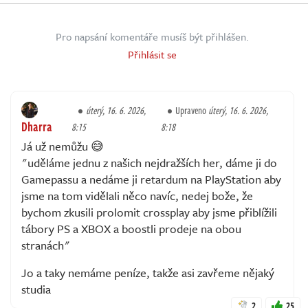
Pro napsání komentáře musíš být přihlášen.
Přihlásit se
úterý, 16. 6. 2026,
Upraveno
úterý, 16. 6. 2026,
Dharra
8:15
8:18
Já už nemůžu 😅
"uděláme jednu z našich nejdražších her, dáme ji do
Gamepassu a nedáme ji retardum na PlayStation aby
jsme na tom vidělali něco navíc, nedej bože, že
bychom zkusili prolomit crossplay aby jsme přiblížili
tábory PS a XBOX a boostli prodeje na obou
stranách"
Jo a taky nemáme peníze, takže asi zavřeme nějaký
studia
2
25