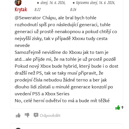
úterý, 16. 6. 2026,
Upraveno
úterý, 16. 6. 2026,
Krytak
8:22
8:26
@Sewerator Chápu, ale bral bych tohle
rozhodnutí spíš pro následující generaci, tuhle
generaci už prostě nenakopnou a pokud chtějí co
nejvyšší zisky, tak v případě Xboxu tudy cesta
nevede
Samozřejmě nevidíme do Xboxu jak to tam je
atd...ale přijde mi, že na tohle je už prostě pozdě
Pokud nový Xbox bude hybrid, který bude i o dost
dražší než PS, tak se taky musí připravit, že
prodejní čísla nebudou žádné terno a ber jak
dlouho lidi zůstali u minulé generace konzolí po
uvedení PS5 a Xbox Series
No, celé herní odvětví to má a bude mít těžké
9
Odpovědět