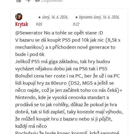
úterý, 16. 6. 2026,
Upraveno
úterý, 16. 6. 2026,
Krytak
9:05
9:22
@Sewerator No a tohle se opět stane :D
V bazaru se dá koupit PS5 pod 10k jak nic (8,5k s
mechanikou) a s příchodem nové generace to
bude i pod 6k
Jelikož PS5 má giga základnu, tak hry budou
vycházet nějakou dobu jak na PS6 tak i PS5
Bohužel cena her roste i na PC, ber že už i na PC
lidi kupují hry za 80euro (DS2, MGS a ještě se
něco najde, což je jen začátek toho co nás čeká)+
Nintendo, kde je vysoká cenovka standart a
prodává se to jak rohlíky, důkaz že pokud je hra
dobrá, tak si lidi zaplatí, taky konzole mají výhodu,
že můžeš koupit hru z bazaru nebo si ji půjčit,
každý má něco
Pochybuju že bude konec konzolí, když samotné