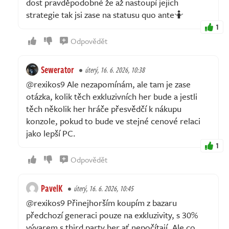
dost pravděpodobné že až nastoupí jejich
strategie tak jsi zase na statusu quo ante🤷
1
Odpovědět
Sewerator
úterý, 16. 6. 2026, 10:38
@rexikos9 Ale nezapomínám, ale tam je zase
otázka, kolik těch exkluzivních her bude a jestli
těch několik her hráče přesvědčí k nákupu
konzole, pokud to bude ve stejné cenové relaci
jako lepší PC.
1
Odpovědět
PavelK
úterý, 16. 6. 2026, 10:45
@rexikos9 Přinejhorším koupím z bazaru
předchozí generaci pouze na exkluzivity, s 30%
vývarem s third party her ať nepočítají. Ale co