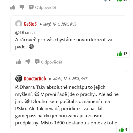
Odpovědět
GeSto5
úterý, 16. 6. 2026, 8:38
@Dharra
A zároveň pro vás chystáme novou konzoli za
pade. 😂
12
Odpovědět
DooctorRob
středa, 17. 6. 2026, 5:47
@Dharra Taky absolutně nechápu to jejich
myšlení. 😃 V první řadě jde o prachy.. Ale asi ne
jim. 😁 Dlouho jsem počítal s oznámením na
PSko. Ale tak nevadí, poridim si za par kil
gamepass na xku jednou zahraju a zrusim
predplatny. Místo 1600 dostanou zlomek z toho.
5