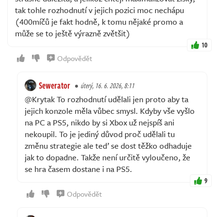
tak tohle rozhodnutí v jejich pozici moc nechápu
(400míčů je fakt hodně, k tomu nějaké promo a
může se to ještě výrazně zvětšit)
10
Odpovědět
Sewerator
úterý, 16. 6. 2026, 8:11
@Krytak To rozhodnutí udělali jen proto aby ta
jejich konzole měla vůbec smysl. Kdyby vše vyšlo
na PC a PS5, nikdo by si Xbox už nejspíš ani
nekoupil. To je jediný důvod proč udělali tu
změnu strategie ale teď se dost těžko odhaduje
jak to dopadne. Takže není určitě vyloučeno, že
se hra časem dostane i na PS5.
9
Odpovědět