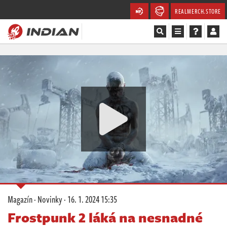
REALMERCH.STORE
Magazín
Recenze
Videa
Soutěže
Databáze
Komunita
Magazín
·
Novinky
·
16. 1. 2024 15:35
Redakce
Frostpunk 2 láká na nesnadné