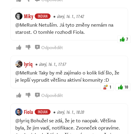
Miky
INDIAN
úterý, 16. 1., 17:42
@MeRunk Netuším. Já tyto změny nemám na
starost. O tomhle rozhodl Fiola.
7
Odpovědět
lyriq
úterý, 16. 1., 17:57
@MeRunk Taky by mě zajímalo o kolik lidí šlo, že
je lepší vyprudit většinu aktivní komunity :D
1
10
Odpovědět
Fiola
INDIAN
úterý, 16. 1., 18:20
@lyriq Bohužel se zdá, že je to naopak. Většina
byla, že jim vadí, notifikace. Zvoneček opravíme.