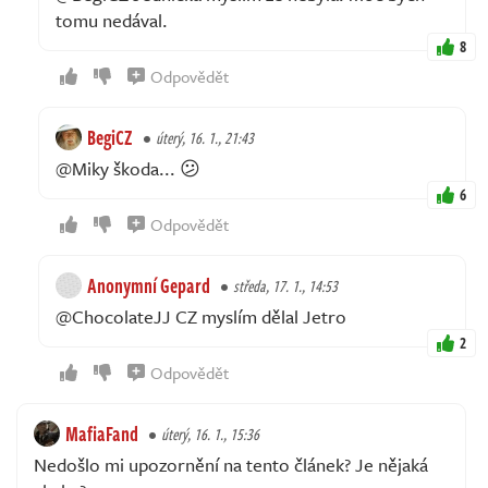
tomu nedával.
8
Odpovědět
BegiCZ
úterý, 16. 1., 21:43
@Miky škoda... 😕
6
Odpovědět
Anonymní Gepard
středa, 17. 1., 14:53
@ChocolateJJ CZ myslím dělal Jetro
2
Odpovědět
MafiaFand
úterý, 16. 1., 15:36
Nedošlo mi upozornění na tento článek? Je nějaká