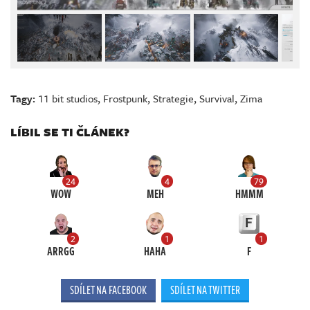
Tagy:
11 bit studios
,
Frostpunk
,
Strategie
,
Survival
,
Zima
LÍBIL SE TI ČLÁNEK?
24
4
79
WOW
MEH
HMMM
2
1
1
ARRGG
HAHA
F
SDÍLET NA FACEBOOK
SDÍLET NA TWITTER