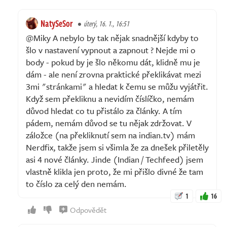
NatySeSor
úterý, 16. 1., 16:51
@Miky A nebylo by tak nějak snadnější kdyby to
šlo v nastavení vypnout a zapnout ? Nejde mi o
body - pokud by je šlo někomu dát, klidně mu je
dám - ale není zrovna praktické překlikávat mezi
3mi "stránkami" a hledat k čemu se můžu vyjátřit.
Když sem překliknu a nevidím číslíčko, nemám
důvod hledat co tu přistálo za články. A tím
pádem, nemám důvod se tu nějak zdržovat. V
záložce (na překliknutí sem na indian.tv) mám
Nerdfix, takže jsem si všimla že za dnešek přiletěly
asi 4 nové články. Jinde (Indian / Techfeed) jsem
vlastně klikla jen proto, že mi přišlo divné že tam
to číslo za celý den nemám.
1
16
Odpovědět