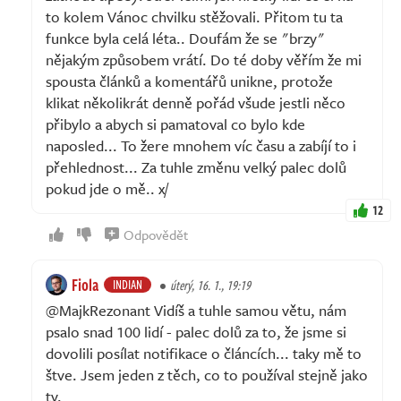
to kolem Vánoc chvilku stěžovali. Přitom tu ta
funkce byla celá léta.. Doufám že se "brzy"
nějakým způsobem vrátí. Do té doby věřím že mi
spousta článků a komentářů unikne, protože
klikat několikrát denně pořád všude jestli něco
přibylo a abych si pamatoval co bylo kde
naposled... To žere mnohem víc času a zabíjí to i
přehlednost... Za tuhle změnu velký palec dolů
pokud jde o mě.. x/
12
Odpovědět
Fiola
INDIAN
úterý, 16. 1., 19:19
@MajkRezonant Vidíš a tuhle samou větu, nám
psalo snad 100 lidí - palec dolů za to, že jsme si
dovolili posílat notifikace o článcích... taky mě to
štve. Jsem jeden z těch, co to používal stejně jako
ty.