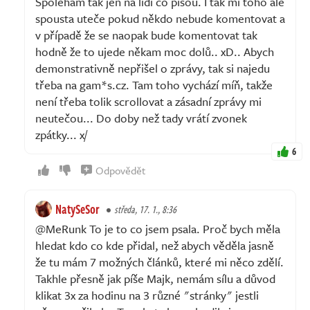
Spoléhám tak jen na lidi co píšou. I tak mi toho ale
spousta uteče pokud někdo nebude komentovat a
v případě že se naopak bude komentovat tak
hodně že to ujede někam moc dolů.. xD.. Abych
demonstrativně nepřišel o zprávy, tak si najedu
třeba na gam*s.cz. Tam toho vychází míň, takže
není třeba tolik scrollovat a zásadní zprávy mi
neutečou... Do doby než tady vrátí zvonek
zpátky... x/
6
Odpovědět
NatySeSor
středa, 17. 1., 8:36
@MeRunk To je to co jsem psala. Proč bych měla
hledat kdo co kde přidal, než abych věděla jasně
že tu mám 7 možných článků, které mi něco zdělí.
Takhle přesně jak píše Majk, nemám sílu a důvod
klikat 3x za hodinu na 3 různé "stránky" jestli