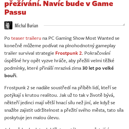
přežívání. Navíc bude v Game
Živě
Passu
Michal Burian
Po
teaser traileru
na PC Gaming Show Most Wanted se
konečně můžeme podívat na plnohodnotný gameplay
trailer survival strategie
Frostpunk 2
. Pokračování
úspěšné hry opět vyzve hráče, aby přežili velmi těžké
podmínky, které přináší mrazivá zima
30 let po velké
bouři
.
Frostpunk 2 se nadále soustředí na příběh lidí, kteří se
potýkají s krutou realitou. Jak už to tak v životě bývá,
někteří jedinci mají větší hnací sílu než jiní, ale když se
snažíte zajistit udržitelnost a přežití svého města, tato síla
poskytuje jen malou úlevu.