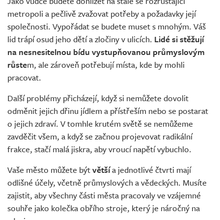
Jako vůdce budete dohlížet na stále se rozrůstající
metropoli a pečlivě zvažovat potřeby a požadavky její
společnosti. Vypořádat se budete muset s mnohým. Váš
lid trápí osud jeho dětí a zločiny v ulicích.
Lidé si stěžují
na nesnesitelnou bídu vystupňovanou průmyslovým
růste
m, ale zároveň potřebují místa, kde by mohli
pracovat.
Další problémy přicházejí, když si nemůžete dovolit
odměnit jejich dřinu jídlem a přístřeším nebo se postarat
o jejich zdraví. V tomhle krutém světě se nemůžeme
zavděčit všem, a když se začnou projevovat radikální
frakce, stačí malá jiskra, aby vroucí napětí vybuchlo.
Vaše město můžete být
větší
a jednotlivé čtvrti mají
odlišné účely, včetně průmyslových a vědeckých. Musíte
zajistit, aby všechny části města pracovaly ve vzájemné
souhře jako kolečka obřího stroje, který je náročný na