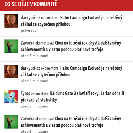
CO SE DĚJE V KOMUNITĚ
darkyuri-cz
Halo: Campaign Evolved je naleštěný
okomentoval
základ se zbytečnou přílohou
právě teď
Zavorka
Xbox na letošní rok chystá další změny
okomentoval
achievementů a vlastní podobu platinové trofeje
před 3 minutami
darkyuri-cz
Halo: Campaign Evolved je naleštěný
okomentoval
základ se zbytečnou přílohou
před 3 minutami
Tyros
Baldur's Gate 3 slaví tři roky. Larian odhalil
okomentoval
překvapivé statistiky
před 6 minutami
Zavorka
Xbox na letošní rok chystá další změny
okomentoval
achievementů a vlastní podobu platinové trofeje
před 6 minutami