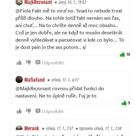
MajkRezonant
úterý, 16. 1., 19:52
@Fiola Fakt mě to mrzí no. Snad to nebude trvat
příliš dlouho. Na tohle totiž fakt nemám ani čas,
ani chuť... Na to chrlíte denně až moc obsahu..
Což je jen dobře, ale ne když to musím desetkrát
denně vyhledávat a pamatovat si kde co bylo... To
je dost pain in the ass potom.. x/
10
Odpovědět
MafiaFand
středa, 17. 1., 6:17
@MajkRezonant rovnou přidat funkci do
nastavení. Ne to úplně rušit. Fuj je to
9
Odpovědět
Merunk
středa, 17. 1., 7:57
Upraveno
středa, 17. 1., 7:58