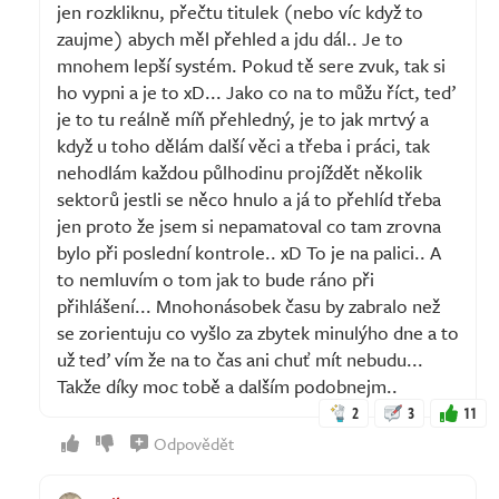
jen rozkliknu, přečtu titulek (nebo víc když to
zaujme) abych měl přehled a jdu dál.. Je to
mnohem lepší systém. Pokud tě sere zvuk, tak si
ho vypni a je to xD... Jako co na to můžu říct, teď
je to tu reálně míň přehledný, je to jak mrtvý a
když u toho dělám další věci a třeba i práci, tak
nehodlám každou půlhodinu projíždět několik
sektorů jestli se něco hnulo a já to přehlíd třeba
jen proto že jsem si nepamatoval co tam zrovna
bylo při poslední kontrole.. xD To je na palici.. A
to nemluvím o tom jak to bude ráno při
přihlášení... Mnohonásobek času by zabralo než
se zorientuju co vyšlo za zbytek minulýho dne a to
už teď vím že na to čas ani chuť mít nebudu...
Takže díky moc tobě a dalším podobnejm..
2
3
11
Odpovědět