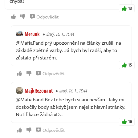
chyba?
13
Odpovědět
Merunk
úterý, 16. 1., 15:44
@MafiaFand prý upozornění na články zrušili na
základě zpětné vazby. Já bych byl radši, aby to
zůstalo při starém.
15
Odpovědět
MajkRezonant
úterý, 16. 1., 15:44
@MafiaFand Bez tebe bych si ani nevšim. Taky mi
doskočily body až když jsem najel z hlavní stránky.
Notifikace žádná xD..
10
Odpovědět