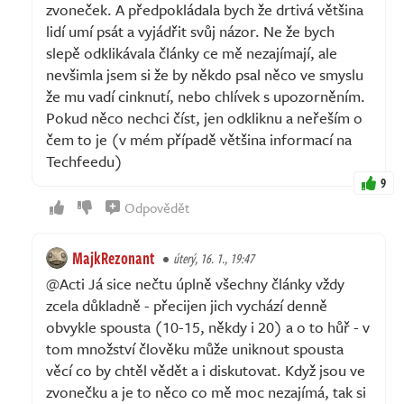
zvoneček. A předpokládala bych že drtivá většina
lidí umí psát a vyjádřit svůj názor. Ne že bych
slepě odklikávala články ce mě nezajímají, ale
nevšimla jsem si že by někdo psal něco ve smyslu
že mu vadí cinknutí, nebo chlívek s upozorněním.
Pokud něco nechci číst, jen odkliknu a neřeším o
čem to je (v mém případě většina informací na
Techfeedu)
9
Odpovědět
MajkRezonant
úterý, 16. 1., 19:47
@Acti Já sice nečtu úplně všechny články vždy
zcela důkladně - přecijen jich vychází denně
obvykle spousta (10-15, někdy i 20) a o to hůř - v
tom množství člověku může uniknout spousta
věcí co by chtěl vědět a i diskutovat. Když jsou ve
zvonečku a je to něco co mě moc nezajímá, tak si