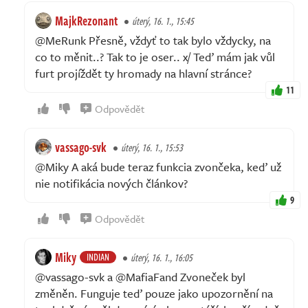
MajkRezonant
úterý, 16. 1., 15:45
@MeRunk Přesně, vždyť to tak bylo vždycky, na
co to měnit..? Tak to je oser.. x/ Teď mám jak vůl
furt projíždět ty hromady na hlavní stránce?
11
Odpovědět
vassago-svk
úterý, 16. 1., 15:53
@Miky A aká bude teraz funkcia zvončeka, keď už
nie notifikácia nových článkov?
9
Odpovědět
Miky
INDIAN
úterý, 16. 1., 16:05
@vassago-svk a @MafiaFand Zvoneček byl
změněn. Funguje teď pouze jako upozornění na