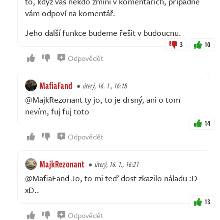
to, když vás někdo zmíní v komentářích, případně
vám odpoví na komentář.
Jeho další funkce budeme řešit v budoucnu.
3
10
Odpovědět
MafiaFand
úterý, 16. 1., 16:18
@MajkRezonant ty jo, to je drsný, ani o tom
nevím, fuj fuj toto
14
Odpovědět
MajkRezonant
úterý, 16. 1., 16:21
@MafiaFand Jo, to mi teď dost zkazilo náladu :D
xD..
13
Odpovědět