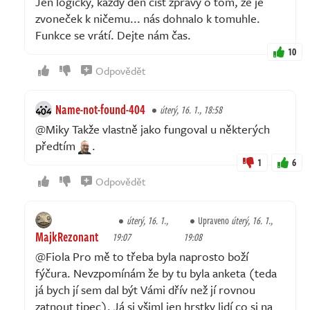
Jen logicky, každý den číst zprávy o tom, že je
zvoneček k ničemu... nás dohnalo k tomuhle.
Funkce se vrátí. Dejte nám čas.
10
Odpovědět
Name-not-found-404
úterý, 16. 1., 18:58
@Miky Takže vlastně jako fungoval u některých
předtím
.
1
6
Odpovědět
úterý, 16. 1.,
Upraveno
úterý, 16. 1.,
MajkRezonant
19:07
19:08
@Fiola Pro mě to třeba byla naprosto boží
fýčura. Nevzpomínám že by tu byla anketa (teda
já bych jí sem dal být Vámi dřív než jí rovnou
zatnout tipec). Já si všiml jen hrstky lidí co si na