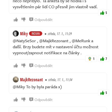
něco nepřibylo. Ta anketa by se hodila i s
vysvětlením pár lidí CO přesně jim vlastně vadí.
5
Odpovědět
Miky
INDIAN
středa, 17. 1., 11:29
@NatySeSor , @MajkRezonant , @MeRunk a
další. Brzy budete mít v nastavení účtu možnost
vypnout/zapnout notifikace na články .
1
7
Odpovědět
MajkRezonant
středa, 17. 1., 11:34
@Miky To by byla paráda x)
5
Odpovědět