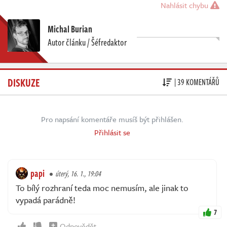
Nahlásit chybu
Michal Burian
Autor článku / Šéfredaktor
DISKUZE
| 39 KOMENTÁŘŮ
Pro napsání komentáře musíš být přihlášen.
Přihlásit se
papi
úterý, 16. 1., 19:04
To bílý rozhraní teda moc nemusím, ale jinak to
vypadá parádně!
7
Odpovědět