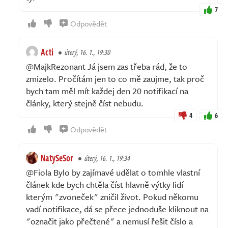
7
Odpovědět
Acti
úterý, 16. 1., 19:30
@MajkRezonant Já jsem zas třeba rád, že to
zmizelo. Pročítám jen to co mě zaujme, tak proč
bych tam měl mít každej den 20 notifikací na
články, který stejně číst nebudu.
4
6
Odpovědět
NatySeSor
úterý, 16. 1., 19:34
@Fiola Bylo by zajímavé udělat o tomhle vlastní
článek kde bych chtěla číst hlavně výtky lidí
kterým "zvoneček" zničil život. Pokud někomu
vadí notifikace, dá se přece jednoduše kliknout na
"označit jako přečtené" a nemusí řešit číslo a