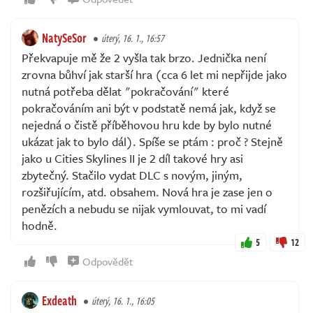
NatySeSor
úterý, 16. 1., 16:57
Překvapuje mě že 2 vyšla tak brzo. Jednička není
zrovna bůhví jak starší hra (cca 6 let mi nepřijde jako
nutná potřeba dělat "pokračování" které
pokračováním ani být v podstatě nemá jak, když se
nejedná o čistě příběhovou hru kde by bylo nutné
ukázat jak to bylo dál). Spíše se ptám : proč ? Stejně
jako u Cities Skylines II je 2 díl takové hry asi
zbytečný. Stačilo vydat DLC s novým, jiným,
rozšiřujícím, atd. obsahem. Nová hra je zase jen o
penězích a nebudu se nijak vymlouvat, to mi vadí
hodně.
5
12
Odpovědět
Exdeath
úterý, 16. 1., 16:05