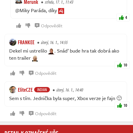
Merunk
středa, 17. 1., 11:43
@Miky Paráda, díky
4
Odpovědět
FRANKEE
úterý, 16. 1., 14:55
Dekel mi ustrelilo
. Snáď bude hra tak dobrá ako
ten trailer
10
Odpovědět
EliteCZE
INDIAN
úterý, 16. 1., 14:40
Sem s tím. Jednička byla super, Xbox verze je fajn 🙂
10
Odpovědět
DETAIL K OZNAČENÉ HŘE