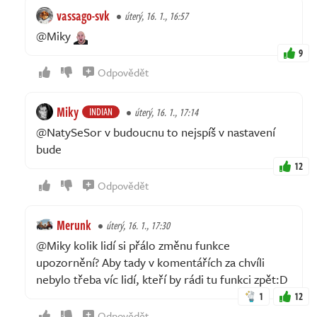
vassago-svk
úterý, 16. 1., 16:57
@Miky
9
Odpovědět
Miky
INDIAN
úterý, 16. 1., 17:14
@NatySeSor v budoucnu to nejspíš v nastavení
bude
12
Odpovědět
Merunk
úterý, 16. 1., 17:30
@Miky kolik lidí si přálo změnu funkce
upozornění? Aby tady v komentářích za chvíli
nebylo třeba víc lidí, kteří by rádi tu funkci zpět:D
1
12
Odpovědět