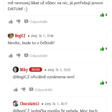
mě nemusej lákat už vůbec na nic, já potřebuji jenom
DATUM! :)
8
Odpovědět
BegiCZ
úterý, 16. 1., 15:46
Nevíte, bude to v češtině?
9
Odpovědět
Miky
INDIAN
úterý, 16. 1., 15:53
@BegiCZ oficiálně oznámena není
9
Odpovědět
ChocolateJJ
úterý, 16. 1., 16:11
@BegiCZ Jednička myslím že nebyla. Moc bych