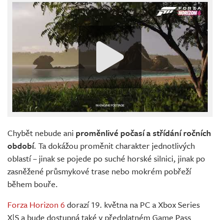
Chybět nebude ani
proměnlivé počasí a střídání ročních
období
. Ta dokážou proměnit charakter jednotlivých
oblastí – jinak se pojede po suché horské silnici, jinak po
zasněžené průsmykové trase nebo mokrém pobřeží
během bouře.
Forza Horizon 6
dorazí 19. května na PC a Xbox Series
X|S a bude dostupná také v předplatném Game Pass