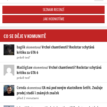
SEZNAM RECENZÍ
JAK HODNOTÍME
CO SE DĚJE V KOMUNITĚ
baglik
Vrchol chamtivosti? Rockstar schytává
okomentoval
kritiku za GTA 6
právě teď
MadJigSaw
Vrchol chamtivosti? Rockstar schytává
okomentoval
kritiku za GTA 6
právě teď
Cvrnda
EA má pod novým vlastníkem šetřit. Zvažuje
okomentoval
prodej studií i známých značek
před 2 minutami