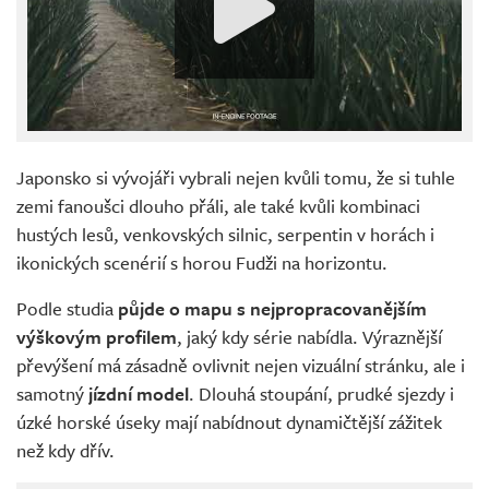
Japonsko si vývojáři vybrali nejen kvůli tomu, že si tuhle
zemi fanoušci dlouho přáli, ale také kvůli kombinaci
hustých lesů, venkovských silnic, serpentin v horách i
ikonických scenérií s horou Fudži na horizontu.
Podle studia
půjde o mapu s nejpropracovanějším
výškovým profilem
, jaký kdy série nabídla. Výraznější
převýšení má zásadně ovlivnit nejen vizuální stránku, ale i
samotný
jízdní model
. Dlouhá stoupání, prudké sjezdy i
úzké horské úseky mají nabídnout dynamičtější zážitek
než kdy dřív.