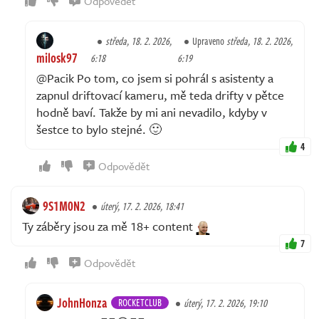
Odpovědět
středa, 18. 2. 2026,
Upraveno
středa, 18. 2. 2026,
milosk97
6:18
6:19
@Pacik Po tom, co jsem si pohrál s asistenty a
zapnul driftovací kameru, mě teda drifty v pětce
hodně baví. Takže by mi ani nevadilo, kdyby v
šestce to bylo stejné. 🙂
4
Odpovědět
9S1M0N2
úterý, 17. 2. 2026, 18:41
Ty záběry jsou za mě 18+ content
7
Odpovědět
JohnHonza
ROCKETCLUB
úterý, 17. 2. 2026, 19:10