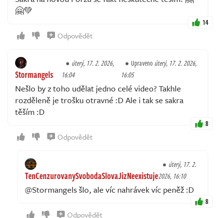
🤗💚
14
Odpovědět
úterý, 17. 2. 2026,
Upraveno
úterý, 17. 2. 2026,
Stormangels
16:04
16:05
Nešlo by z toho udělat jedno celé video? Takhle
rozděleně je trošku otravné :D Ale i tak se sakra
těším :D
8
Odpovědět
úterý, 17. 2.
TenCenzurovanySvobodaSlovaJizNeexistuje
2026, 16:10
@Stormangels šlo, ale víc nahrávek víc peněž :D
8
Odpovědět