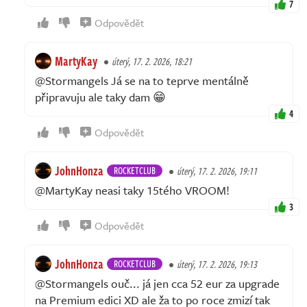
7
Odpovědět
MartyKay
úterý, 17. 2. 2026, 18:21
@Stormangels Já se na to teprve mentálně
připravuju ale taky dam 😁
4
Odpovědět
JohnHonza
ROCKETCLUB
úterý, 17. 2. 2026, 19:11
@MartyKay neasi taky 15tého VROOM!
3
Odpovědět
JohnHonza
ROCKETCLUB
úterý, 17. 2. 2026, 19:13
@Stormangels ouč... já jen cca 52 eur za upgrade
na Premium edici XD ale ža to po roce zmizí tak