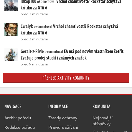
lukop100
Vrchol chamtivosti? Rockstar schytává
okomentoval
kritiku za GTA 6
před 2 minutami
Cwalyk
Vrchol chamtivosti? Rockstar schytává
okomentoval
kritiku za GTA 6
před 3 minutami
Geralt-z-Rivie
EA má pod novým vlastníkem šetřit.
okomentoval
Zvažuje prodej studií i známých značek
před 9 minutami
PŘEHLED AKTIVITY KOMUNITY
NAVIGACE
INFORMACE
KOMUNITA
Archiv pořadu
Zásady ochrany
Nejnovější
příspěvky
Redakce pořadu
Pravidla užívání