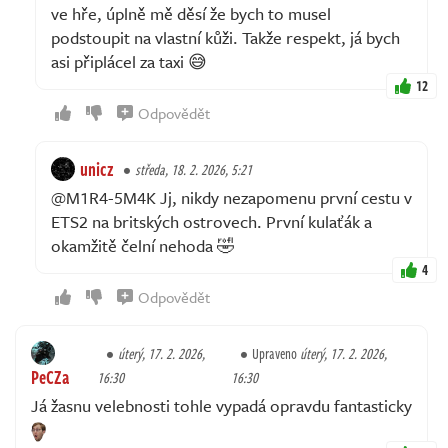
ve hře, úplně mě děsí že bych to musel
podstoupit na vlastní kůži. Takže respekt, já bych
asi připlácel za taxi 😅
12
Odpovědět
unicz
středa, 18. 2. 2026, 5:21
@M1R4-5M4K Jj, nikdy nezapomenu první cestu v
ETS2 na britských ostrovech. První kulaťák a
okamžitě čelní nehoda 🤣
4
Odpovědět
úterý, 17. 2. 2026,
Upraveno
úterý, 17. 2. 2026,
PeCZa
16:30
16:30
Já žasnu velebnosti tohle vypadá opravdu fantasticky