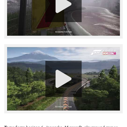
Tagy:
forza horizon 6
,
Japonsko
,
Microsoft
,
playground games
,