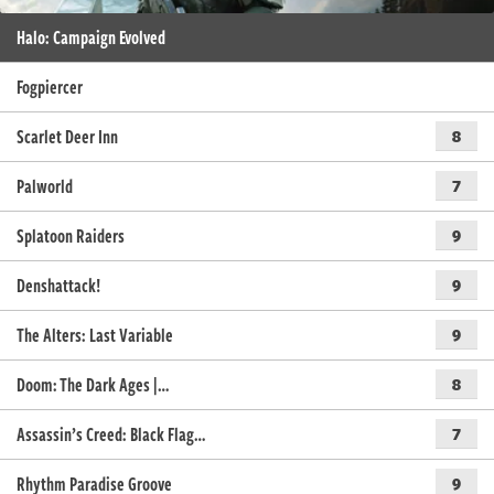
Halo: Campaign Evolved
Fogpiercer
Scarlet Deer Inn
8
Palworld
7
Splatoon Raiders
9
Denshattack!
9
The Alters: Last Variable
9
Doom: The Dark Ages |…
8
Assassin’s Creed: Black Flag…
7
Rhythm Paradise Groove
9