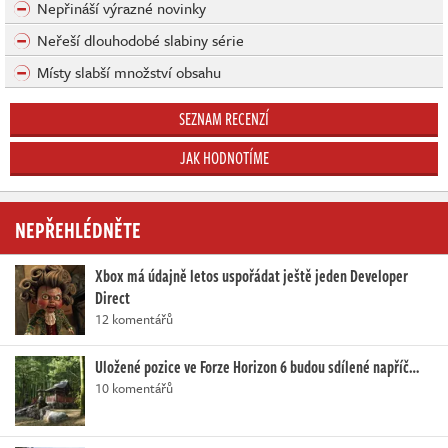
Nepřináší výrazné novinky
Neřeší dlouhodobé slabiny série
Místy slabší množství obsahu
SEZNAM RECENZÍ
JAK HODNOTÍME
NEPŘEHLÉDNĚTE
Xbox má údajně letos uspořádat ještě jeden Developer
Direct
12 komentářů
Uložené pozice ve Forze Horizon 6 budou sdílené napříč…
10 komentářů