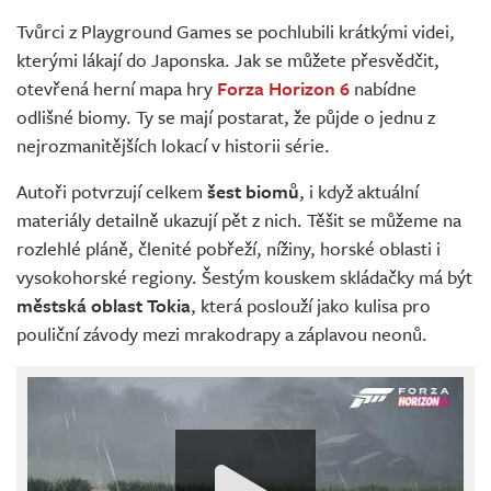
Živě
Tvůrci z Playground Games se pochlubili krátkými videi,
kterými lákají do Japonska. Jak se můžete přesvědčit,
otevřená herní mapa hry
Forza Horizon 6
nabídne
odlišné biomy. Ty se mají postarat, že půjde o jednu z
nejrozmanitějších lokací v historii série.
Autoři potvrzují celkem
šest biomů
, i když aktuální
materiály detailně ukazují pět z nich. Těšit se můžeme na
rozlehlé pláně, členité pobřeží, nížiny, horské oblasti i
vysokohorské regiony. Šestým kouskem skládačky má být
městská oblast Tokia
, která poslouží jako kulisa pro
pouliční závody mezi mrakodrapy a záplavou neonů.