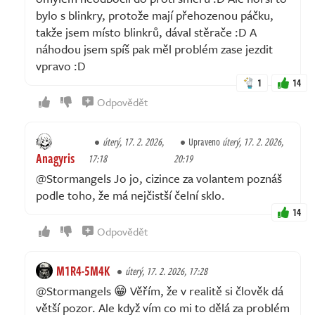
bylo s blinkry, protože mají přehozenou páčku,
takže jsem místo blinkrů, dával stěrače :D A
náhodou jsem spíš pak měl problém zase jezdit
vpravo :D
1
14
Odpovědět
úterý, 17. 2. 2026,
Upraveno
úterý, 17. 2. 2026,
Anagyris
17:18
20:19
@Stormangels Jo jo, cizince za volantem poznáš
podle toho, že má nejčistší čelní sklo.
14
Odpovědět
M1R4-5M4K
úterý, 17. 2. 2026, 17:28
@Stormangels 😁 Věřím, že v realitě si člověk dá
větší pozor. Ale když vím co mi to dělá za problém