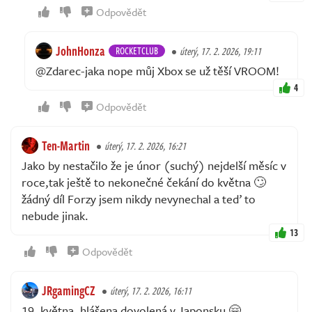
Odpovědět
JohnHonza
ROCKETCLUB
úterý, 17. 2. 2026, 19:11
@Zdarec-jaka nope můj Xbox se už těší VROOM!
4
Odpovědět
Ten-Martin
úterý, 17. 2. 2026, 16:21
Jako by nestačilo že je únor (suchý) nejdelší měsíc v
roce,tak ještě to nekonečné čekání do května 🙄
žádný díl Forzy jsem nikdy nevynechal a teď to
nebude jinak.
13
Odpovědět
JRgamingCZ
úterý, 17. 2. 2026, 16:11
19. května, hlášena dovolená v Japonsku 🤗