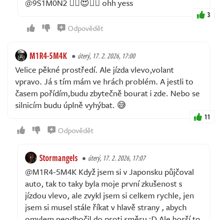
@9S1M0N2 ❤️‍🔥😍🥵🚗 ohh yess
3
Odpovědět
M1R4-5M4K
úterý, 17. 2. 2026, 17:00
Velice pěkné prostředí. Ale jízda vlevo,volant
vpravo. Já s tím mám ve hrách problém. A jestli to
časem pořídím,budu zbytečně bourat i zde. Nebo se
silnicím budu úplně vyhýbat. 😅
11
Odpovědět
Stormangels
úterý, 17. 2. 2026, 17:07
@M1R4-5M4K Když jsem si v Japonsku půjčoval
auto, tak to taky byla moje první zkušenost s
jízdou vlevo, ale zvykl jsem si celkem rychle, jen
jsem si musel stále říkat v hlavě strany , abych
omylem neodbočil do proti směru :D Ale horší to