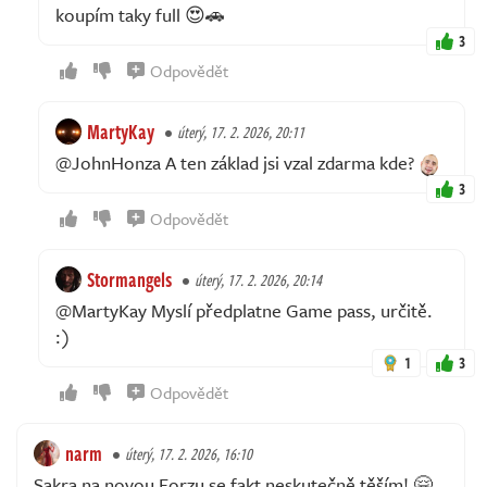
koupím taky full 😍🚗
3
Odpovědět
MartyKay
úterý, 17. 2. 2026, 20:11
@JohnHonza A ten základ jsi vzal zdarma kde?
3
Odpovědět
Stormangels
úterý, 17. 2. 2026, 20:14
@MartyKay Myslí předplatne Game pass, určitě.
:)
1
3
Odpovědět
narm
úterý, 17. 2. 2026, 16:10
Sakra na novou Forzu se fakt neskutečně těším! 🤗