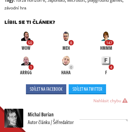
závodní hra
LÍBIL SE TI ČLÁNEK?
50
8
147
WOW
MEH
HMMM
1
0
4
ARRGG
HAHA
F
SDÍLET NA FACEBOOK
SDÍLET NA TWITTER
Nahlásit chybu
Michal Burian
Autor článku / Šéfredaktor