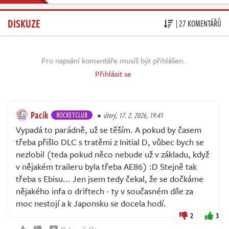
DISKUZE
| 27 KOMENTÁŘŮ
Pro napsání komentáře musíš být přihlášen.
Přihlásit se
Pacik
ROCKETCLUB
úterý, 17. 2. 2026, 19:41
Vypadá to parádně, už se těším. A pokud by časem
třeba přišlo DLC s tratěmi z Initial D, vůbec bych se
nezlobil (teda pokud něco nebude už v základu, když
v nějakém traileru byla třeba AE86) :D Stejně tak
třeba s Ebisu... Jen jsem tedy čekal, že se dočkáme
nějakého infa o driftech - ty v současném díle za
moc nestojí a k Japonsku se docela hodí.
2
3