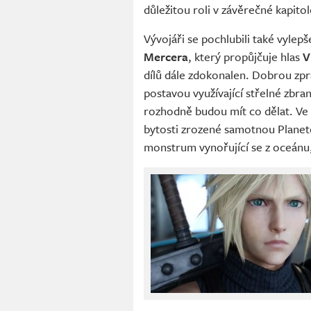
důležitou roli v závěrečné kapito
Vývojáři se pochlubili také vyl
Mercera
, který propůjčuje hlas
V
dílů dále zdokonalen. Dobrou zpr
postavou využívající střelné zbra
rozhodně budou mít co dělat. Ve h
bytosti zrozené samotnou Planeto
monstrum vynořující se z oceánu,