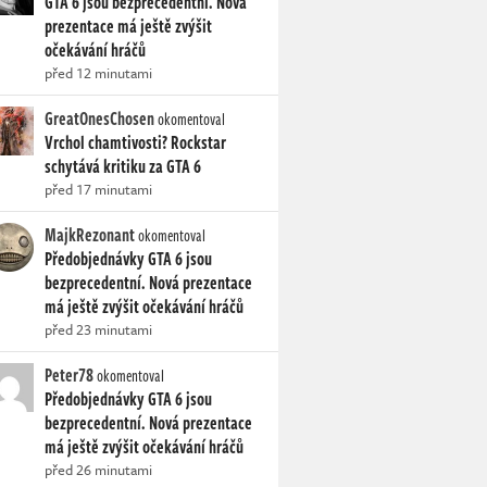
GTA 6 jsou bezprecedentní. Nová
prezentace má ještě zvýšit
očekávání hráčů
před 12 minutami
GreatOnesChosen
okomentoval
Vrchol chamtivosti? Rockstar
schytává kritiku za GTA 6
před 17 minutami
MajkRezonant
okomentoval
Předobjednávky GTA 6 jsou
bezprecedentní. Nová prezentace
má ještě zvýšit očekávání hráčů
před 23 minutami
Peter78
okomentoval
Předobjednávky GTA 6 jsou
bezprecedentní. Nová prezentace
má ještě zvýšit očekávání hráčů
před 26 minutami