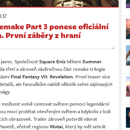
1:37
Remake Part 3 ponese oficiální
. První záběry z hraní
 jasno. Společnost
Square Enix
během
Summer
ila třetí a zároveň závěrečnou část remake trilogie
název
Final Fantasy VII: Revelation
. První teaser sice
tailů, ale fanouškům nabídl několik velmi zajímavých
 ságy.
e možnost volně cestovat světem pomocí legendární
dou moci prolétat otevřeným světem a kdykoliv z lodi
ích obrazovek. Trailer zároveň potvrdil návrat
Planetě, včetně regionu
Wutai
, který by měl sehrát