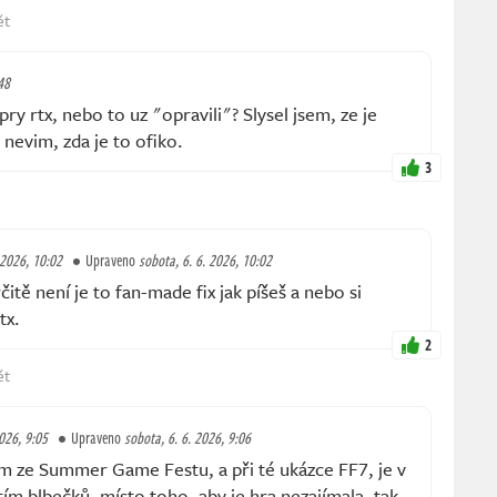
ět
48
pry rtx, nebo to uz "opravili"? Slysel jsem, ze je
 nevim, zda je to ofiko.
3
 2026, 10:02
Upraveno
sobota, 6. 6. 2026, 10:02
tě není je to fan-made fix jak píšeš a nebo si
tx.
2
ět
2026, 9:05
Upraveno
sobota, 6. 6. 2026, 9:06
 ze Summer Game Festu, a při té ukázce FF7, je v
m blbečků, místo toho, aby je hra nezajímala, tak