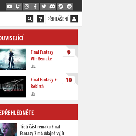
PŘIHLÁŠENÍ
OUVISEJÍCÍ
9
Final Fantasy
VII: Remake
10
Final Fantasy 7:
Rebirth
EPŘEHLÉDNĚTE
Třetí část remaku Final
Fantasy 7 má údajně vyjít