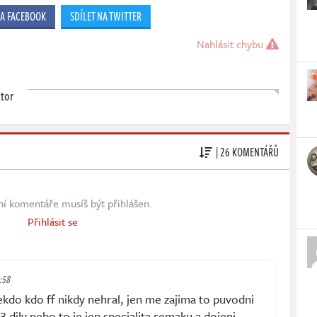
NA FACEBOOK
SDÍLET NA TWITTER
Nahlásit chybu
ktor
| 26 KOMENTÁŘŮ
ní komentáře musíš být přihlášen.
Přihlásit se
8:58
ekdo kdo ff nikdy nehral, jen me zajima to puvodni
 3 dily nebo to je jen specialita remaku a dojeni