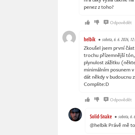
penez z toho?
Odpovědět
helbik
sobota, 6. 6. 2026, 12
Zkoušel jsem první část
trochu přízemnější tón, 
plynulost zážitku (někte
minimálním posunem v 
dát někdy v budoucnu za
Complite:D
Odpovědět
Solid-Snake
sobota, 6. 
@helbik Právě mě to 