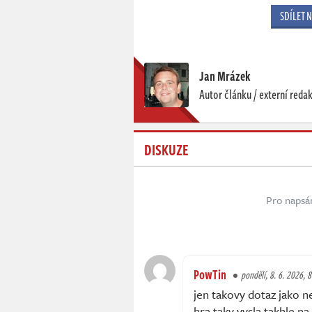
SDÍLET 
Jan Mrázek
Autor článku / externí reda
DISKUZE
Pro napsá
PowTin
pondělí, 8. 6. 2026, 
jen takovy dotaz jako n
hra taky vysla takhle na