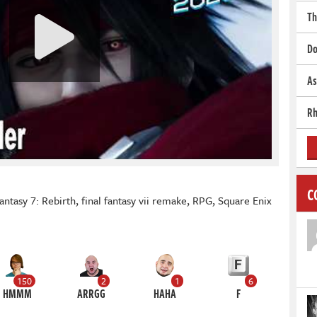
Th
Do
As
Rh
C
Fantasy 7: Rebirth
,
final fantasy vii remake
,
RPG
,
Square Enix
150
2
1
6
HMMM
ARRGG
HAHA
F