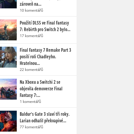
zároveň na…
10 komentářů
Použití DLSS ve Final Fantasy
7: Rebirth pro Switch 2 bylo…
17 komentářů
Final Fantasy 7 Remake Part 3
posílí roli Chadleyho.
Hratelnou…
22 komentářů
Na Xboxu a Switchi 2 se
objevila demoverze Final
Fantasy 7:…
1 komentářů
Baldur's Gate 3 slaví tři roky.
Larian odhalil překvapivé…
77 komentářů