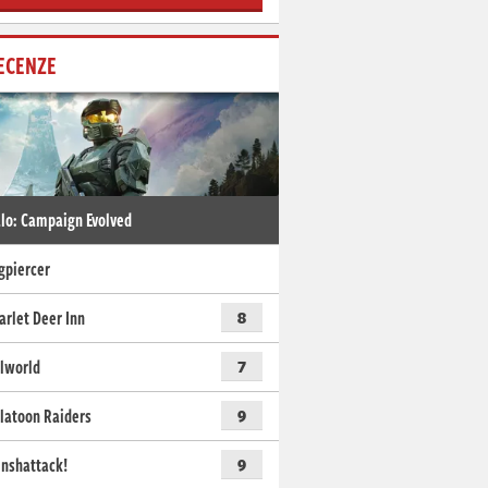
ECENZE
lo: Campaign Evolved
gpiercer
arlet Deer Inn
8
lworld
7
latoon Raiders
9
nshattack!
9