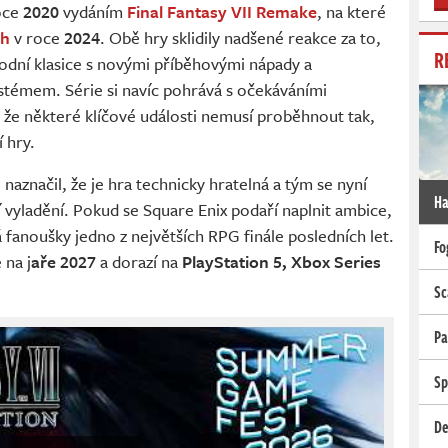
roce
2020
vydáním
Final Fantasy VII Remake
, na které
th
v roce
2024
. Obě hry sklidily nadšené reakce za to,
R
vodní klasice s novými příběhovými nápady a
émem. Série si navíc pohrává s očekáváními
že některé klíčové události nemusí proběhnout tak,
í hry.
 naznačil, že je hra technicky hratelná a tým se nyní
Ha
ní vyladění. Pokud se Square Enix podaří naplnit ambice,
á fanoušky jedno z největších RPG finále posledních let.
Fo
 na j
aře 2027
a dorazí na
PlayStation 5, Xbox Series
Sc
Pa
Sp
De