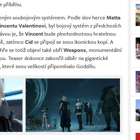
le příběhu.
epšeným soubojovým systémem. Podle slov herce
Matta
incentu Valentinovi
, byl bojový systém z předchozích
ávou je, že
Vincent
bude plnohodnotnou hratelnou
ně, zatímco
Cid
se připojí se svou ikonickou kopí. A
ře se totiž objeví také obří
Weapons
, monumentální
u. Teaser dokonce zakončil záběr na gigantické
 které svou velikostí připomínalo Godzillu.