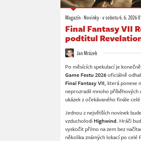
Magazín
·
Novinky
·
v sobotu
6. 6. 2026 0
Final Fantasy VII 
podtitul Revelation
Jan Mrázek
Po měsících spekulací je konečně
Game Festu 2026
oficiálně odhal
Final Fantasy VII
, která ponese 
neprozradil mnoho příběhových de
ukázek z očekávaného finále celé
Jednou z největších novinek bud
vzducholodi
Highwind
. Hráči bu
vyskočit přímo na zem bez načítac
několika známých lokací po celé 