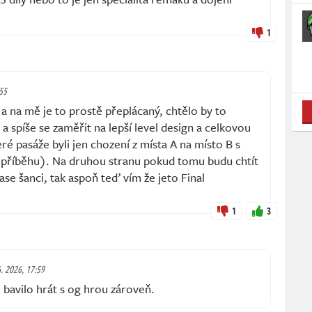
1
:55
 a na mě je to prostě přeplácaný, chtělo by to
a spíše se zaměřit na lepší level design a celkovou
ré pasáže byli jen chození z místa A na místo B s
příběhu). Na druhou stranu pokud tomu budu chtít
se šanci, tak aspoň teď vím že jeto Final
1
3
6. 2026, 17:59
bavilo hrát s og hrou zároveň.