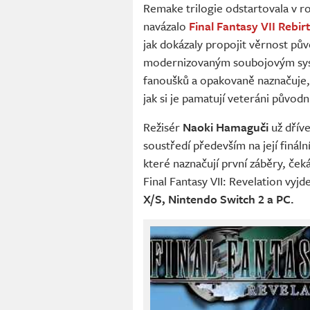
Remake trilogie odstartovala v 
navázalo
Final Fantasy VII Rebir
jak dokázaly propojit věrnost pů
modernizovaným soubojovým syst
fanoušků a opakovaně naznačuje, 
jak si je pamatují veteráni původn
Režisér
Naoki Hamaguči
už dříve
soustředí především na její finál
které naznačují první záběry, ček
Final Fantasy VII: Revelation vyjde
X/S, Nintendo Switch 2 a PC.