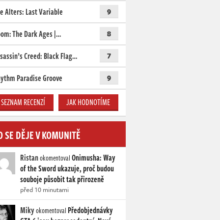
e Alters: Last Variable
9
om: The Dark Ages |…
8
sassin’s Creed: Black Flag…
7
ythm Paradise Groove
9
SEZNAM RECENZÍ
JAK HODNOTÍME
O SE DĚJE V KOMUNITĚ
Ristan
Onimusha: Way
okomentoval
of the Sword ukazuje, proč budou
souboje působit tak přirozeně
před 10 minutami
Miky
Předobjednávky
okomentoval