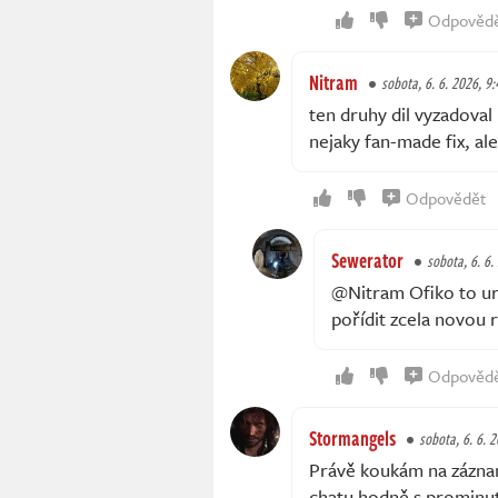
Odpověd
Nitram
sobota, 6. 6. 2026, 9:
ten druhy dil vyzadoval 
nejaky fan-made fix, ale
Odpovědět
Sewerator
sobota, 6. 6.
@Nitram Ofiko to urči
pořídit zcela novou r
Odpověd
Stormangels
sobota, 6. 6. 
Právě koukám na záznam
chatu hodně s prominutí