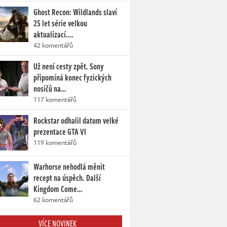
Ghost Recon: Wildlands slaví
25 let série velkou
aktualizací.…
42 komentářů
Už není cesty zpět. Sony
připomíná konec fyzických
nosičů na…
117 komentářů
Rockstar odhalil datum velké
prezentace GTA VI
119 komentářů
Warhorse nehodlá měnit
recept na úspěch. Další
Kingdom Come…
62 komentářů
VÍCE NOVINEK