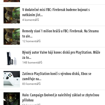
V dodatečné misi FBC: Firebreak budeme bojovat s
nutkáním jíst…
4 komentářů
Remedy slaví 1 milion hráčů u FBC: Firebreak. Na Steamu
to ale…
12 komentářů
Bývalý autor Valve hájí konec disků pro PlayStation. Může
za to…
148 komentářů
Zatímco PlayStation končí s výrobou disků, Xbox se
zaměřuje na…
83 komentářů
Halo: Campaign Evolved je naleštěný základ se zbytečnou
přílohou