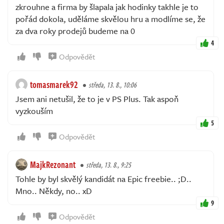
zkrouhne a firma by šlapala jak hodinky takhle je to
pořád dokola, uděláme skvělou hru a modlíme se, že
za dva roky prodejů budeme na 0
4
Odpovědět
tomasmarek92
středa, 13. 8., 10:06
Jsem ani netušil, že to je v PS Plus. Tak aspoň
vyzkouším
5
Odpovědět
MajkRezonant
středa, 13. 8., 9:25
Tohle by byl skvělý kandidát na Epic freebie.. ;D..
Mno.. Někdy, no.. xD
9
Odpovědět