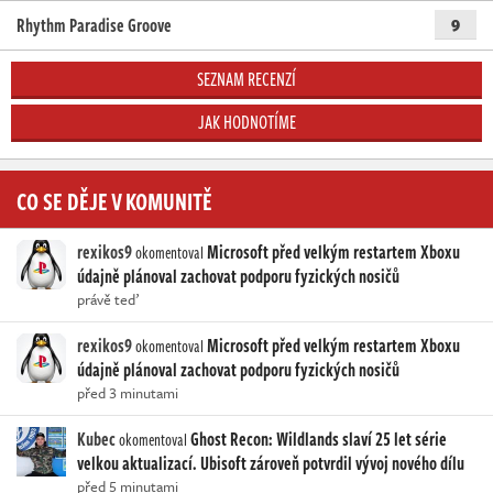
Rhythm Paradise Groove
9
SEZNAM RECENZÍ
JAK HODNOTÍME
CO SE DĚJE V KOMUNITĚ
rexikos9
Microsoft před velkým restartem Xboxu
okomentoval
údajně plánoval zachovat podporu fyzických nosičů
právě teď
rexikos9
Microsoft před velkým restartem Xboxu
okomentoval
údajně plánoval zachovat podporu fyzických nosičů
před 3 minutami
Kubec
Ghost Recon: Wildlands slaví 25 let série
okomentoval
velkou aktualizací. Ubisoft zároveň potvrdil vývoj nového dílu
před 5 minutami