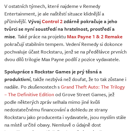
V ostatních týmech, které najdeme v Remedy
Entertainment, je ale naštěstí situace klidnější a
příznivější.
Vývoj
Control 2
zdárně pokračuje a jeho
tvůrci se nyní soustředí na hratelnost, prostředí a
mise
. Také práce na projektu
Max Payne 1 & 2 Remake
pokračují stabilním tempem. Vedení Remedy si dokonce
pochvaluje účast Rockstaru, jenž se na předělávce prvních
dvou dílů trilogie Max Payne podílí z pozice vydavatele.
Spolupráce s Rockstar Games je prý těsná a
produktivní
, takže nezbývá než doufat, že to tak zůstane i
nadále. Po zkušenostech s
Grand Theft Auto: The Trilogy
– The Definitive Edition
od Grove Street Games, jež
podle některých zpráv selhala mimo jiné kvůli
nedostatečnému financování a dohledu ze strany
Rockstaru jako producenta i vydavatele, jsou myslím stále
na místě určité obavy. Nemluvě o údajně dost