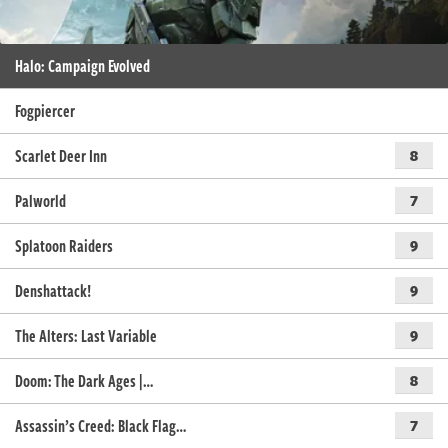
Halo: Campaign Evolved
Fogpiercer
Scarlet Deer Inn
8
Palworld
7
Splatoon Raiders
9
Denshattack!
9
The Alters: Last Variable
9
Doom: The Dark Ages |…
8
Assassin’s Creed: Black Flag…
7