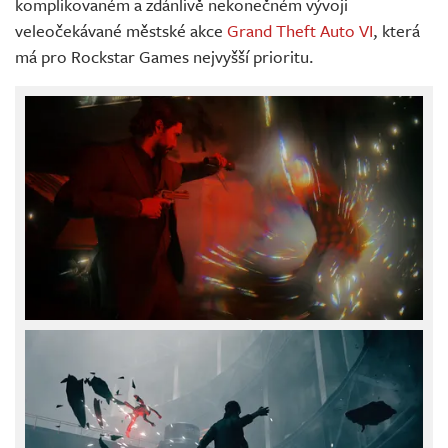
komplikovaném a zdánlivě nekonečném vývoji
veleočekávané městské akce
Grand Theft Auto VI
, která
má pro Rockstar Games nejvyšší prioritu.