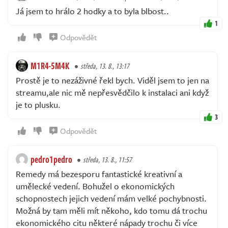
Já jsem to hrálo 2 hodky a to byla blbost..
1
Odpovědět
M1R4-5M4K
středa, 13. 8., 13:17
Prostě je to nezáživné řekl bych. Viděl jsem to jen na
streamu,ale nic mě nepřesvědčilo k instalaci ani když
je to plusku.
3
Odpovědět
pedro1pedro
středa, 13. 8., 11:57
Remedy má bezesporu fantastické kreativní a
umělecké vedení. Bohužel o ekonomických
schopnostech jejich vedení mám velké pochybnosti.
Možná by tam měli mít někoho, kdo tomu dá trochu
ekonomického citu některé nápady trochu či více