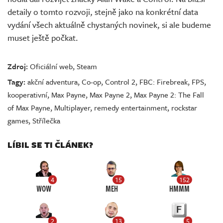
detaily o tomto rozvoji, stejně jako na konkrétní data
vydání všech aktuálně chystaných novinek, si ale budeme
muset ještě počkat.
Zdroj:
Oficiální web
,
Steam
Tagy:
akční adventura
,
Co-op
,
Control 2
,
FBC: Firebreak
,
FPS
,
kooperativní
,
Max Payne
,
Max Payne 2
,
Max Payne 2: The Fall
of Max Payne
,
Multiplayer
,
remedy entertainment
,
rockstar
games
,
Střílečka
LÍBIL SE TI ČLÁNEK?
4
15
152
WOW
MEH
HMMM
2
13
5