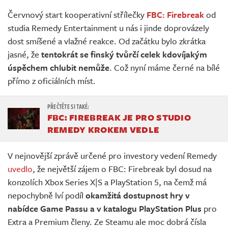
Živě
Červnový start kooperativní střílečky
FBC: Firebreak
od
studia Remedy Entertainment u nás i jinde doprovázely
dost smíšené a vlažné reakce. Od začátku bylo zkrátka
jasné, že
tentokrát se finský tvůrčí celek kdovíjakým
úspěchem chlubit nemůže
. Což nyní máme černé na bílé
přímo z oficiálních míst.
FBC: FIREBREAK JE PRO STUDIO
REMEDY KROKEM VEDLE
V nejnovější zprávě určené pro investory vedení Remedy
uvedlo
, že největší zájem o FBC: Firebreak byl dosud na
konzolích Xbox Series X|S a PlayStation 5, na čemž má
nepochybně lví podíl
okamžitá dostupnost hry v
nabídce Game Passu a v katalogu PlayStation Plus
pro
Extra a Premium členy. Ze Steamu ale moc dobrá čísla