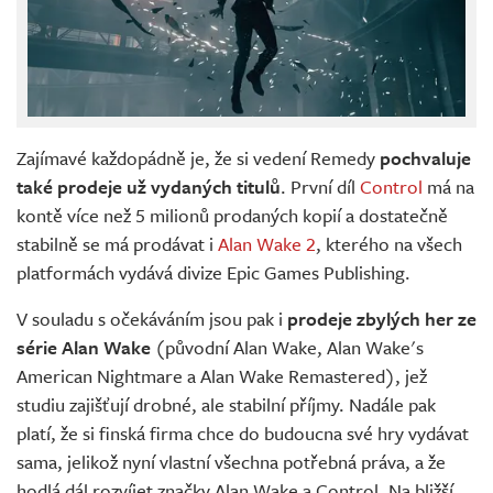
Zajímavé každopádně je, že si vedení Remedy
pochvaluje
také prodeje už vydaných titulů
. První díl
Control
má na
kontě více než 5 milionů prodaných kopií a dostatečně
stabilně se má prodávat i
Alan Wake 2
, kterého na všech
platformách vydává divize Epic Games Publishing.
V souladu s očekáváním jsou pak i
prodeje zbylých her ze
série Alan Wake
(původní Alan Wake, Alan Wake's
American Nightmare a Alan Wake Remastered), jež
studiu zajišťují drobné, ale stabilní příjmy. Nadále pak
platí, že si finská firma chce do budoucna své hry vydávat
sama, jelikož nyní vlastní všechna potřebná práva, a že
hodlá dál rozvíjet značky Alan Wake a Control. Na bližší