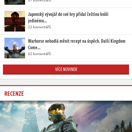
51 komentářů
Japonský vývojář do své hry přidal češtinu kvůli
jedinému…
22 komentářů
Warhorse nehodlá měnit recept na úspěch. Další Kingdom
Come…
62 komentářů
VÍCE NOVINEK
RECENZE