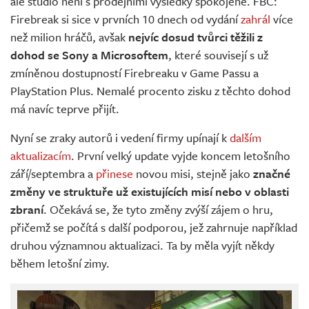
ale studio není s prodejními výsledky spokojené. FBC:
Firebreak si sice v prvních 10 dnech od vydání
zahrál
více
než milion hráčů, avšak
nejvíc dosud tvůrci těžili z
dohod se Sony a Microsoftem
, které souvisejí s už
zmíněnou dostupností Firebreaku v Game Passu a
PlayStation Plus. Nemalé procento zisku z těchto dohod
má navíc teprve přijít.
Nyní se zraky autorů i vedení firmy upínají k
dalším
aktualizacím
. První velký update vyjde koncem letošního
září/septembra a
přinese
novou misi, stejně jako
značné
změny ve struktuře už existujících misí nebo v oblasti
zbraní
. Očekává se, že tyto změny zvýší zájem o hru,
přičemž se počítá s další podporou, jež zahrnuje například
druhou významnou aktualizaci. Ta by měla vyjít někdy
během letošní zimy.