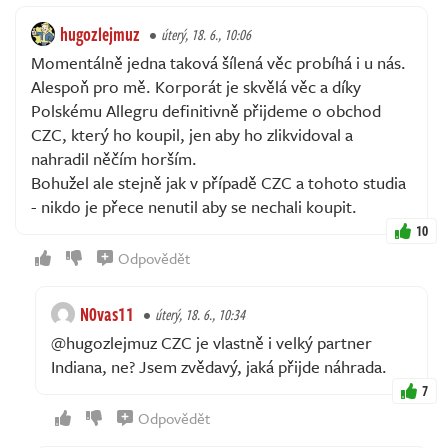
hugozlejmuz
úterý, 18. 6., 10:06
Momentálně jedna taková šílená věc probíhá i u nás.
Alespoň pro mě. Korporát je skvělá věc a díky
Polskému Allegru definitivně přijdeme o obchod
CZC, který ho koupil, jen aby ho zlikvidoval a
nahradil něčím horším.
Bohužel ale stejně jak v případě CZC a tohoto studia
- nikdo je přece nenutil aby se nechali koupit.
10
Odpovědět
N0vas11
úterý, 18. 6., 10:34
@hugozlejmuz CZC je vlastně i velký partner
Indiana, ne? Jsem zvědavý, jaká přijde náhrada.
7
Odpovědět