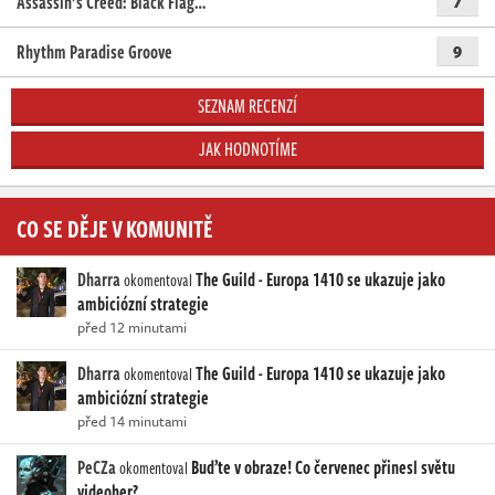
Assassin’s Creed: Black Flag…
7
Rhythm Paradise Groove
9
SEZNAM RECENZÍ
JAK HODNOTÍME
CO SE DĚJE V KOMUNITĚ
Dharra
The Guild - Europa 1410 se ukazuje jako
okomentoval
ambiciózní strategie
před 12 minutami
Dharra
The Guild - Europa 1410 se ukazuje jako
okomentoval
ambiciózní strategie
před 14 minutami
PeCZa
Buďte v obraze! Co červenec přinesl světu
okomentoval
videoher?