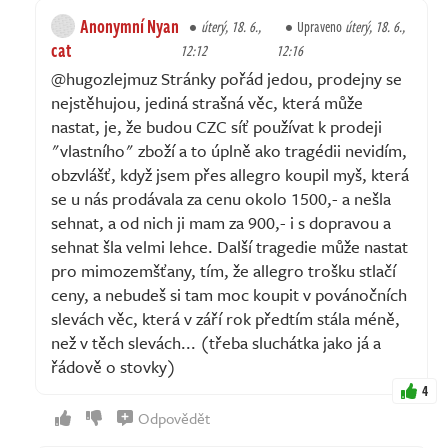
Anonymní Nyan
úterý, 18. 6.,
Upraveno
úterý, 18. 6.,
cat
12:12
12:16
@hugozlejmuz Stránky pořád jedou, prodejny se
nejstěhujou, jediná strašná věc, která může
nastat, je, že budou CZC síť používat k prodeji
"vlastního" zboží a to úplně ako tragédii nevidím,
obzvlášť, když jsem přes allegro koupil myš, která
se u nás prodávala za cenu okolo 1500,- a nešla
sehnat, a od nich ji mam za 900,- i s dopravou a
sehnat šla velmi lehce. Další tragedie může nastat
pro mimozemšťany, tím, že allegro trošku stlačí
ceny, a nebudeš si tam moc koupit v povánočních
slevách věc, která v září rok předtím stála méně,
než v těch slevách... (třeba sluchátka jako já a
řádově o stovky)
4
Odpovědět