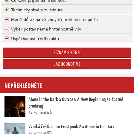
Celkově příjemná hratelnost
Technicky skvěle zvládnuté
Menší důraz na všechny tři hratelnostní pilíře
Výběr postav nemá hratelnostně vliv
Uspěchanost třetího aktu
SEZNAM RECENZÍ
JAK HODNOTÍME
NEPŘEHLÉDNĚTE
Alone in the Dark a Outcast: A New Beginning se špatně
prodávají
15 komentářů
Vzniká čeština pro Frostpunk 2 a Alone in the Dark
17 komentářů