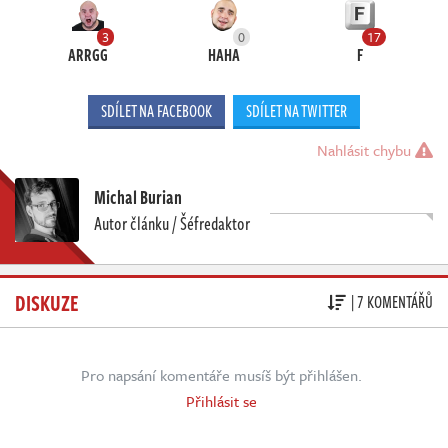
3
0
17
ARRGG
HAHA
F
SDÍLET NA FACEBOOK
SDÍLET NA TWITTER
Nahlásit chybu
Michal Burian
Autor článku / Šéfredaktor
DISKUZE
| 7 KOMENTÁŘŮ
Pro napsání komentáře musíš být přihlášen.
Přihlásit se