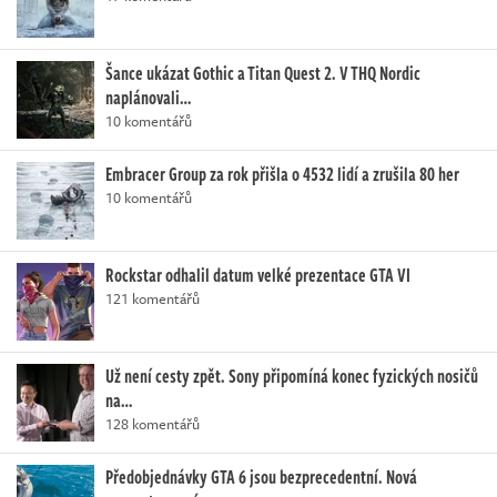
Šance ukázat Gothic a Titan Quest 2. V THQ Nordic
naplánovali…
10 komentářů
Embracer Group za rok přišla o 4532 lidí a zrušila 80 her
10 komentářů
Rockstar odhalil datum velké prezentace GTA VI
121 komentářů
Už není cesty zpět. Sony připomíná konec fyzických nosičů
na…
128 komentářů
Předobjednávky GTA 6 jsou bezprecedentní. Nová