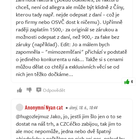
chceš, není od allegra ale může být klidně z Číny,
kterou tady např. nejde odepsat z daní – což je
pro firmy nebo OSVČ dost k ničemu). Upřímně
raději zaplatím 1500,- za originál se zárukou a
možnosti odepsat z daní, než 900,- za fake bez
záruky (například). Edit: Jo a málem bych
zapomněla – "mimozemšťani" přichází v podstatě
o jediného konkurenta u nás... Takže si s cenami
můžou dělat co chtějí a exklusivních věcí se od
nich jen těžko dočkáme...
4
Odpovědět
Anonymní Nyan cat
úterý, 18. 6., 18:44
@hugozlejmuz Jako, jo, jestli jim šlo jen o to se
dostat na náš trh, a CZCéčko zabijou, tak jim to
ale moc nepomůže, jedna nebo dvě špatný
objednávky a neštěkne po nich ani pes, pokud by