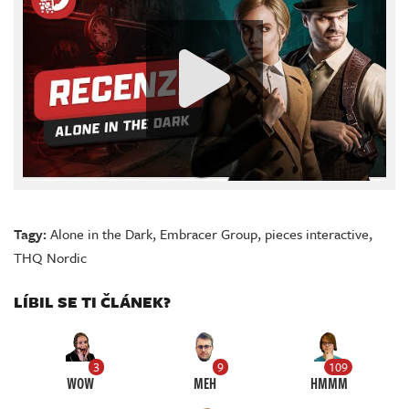
Tagy:
Alone in the Dark
,
Embracer Group
,
pieces interactive
,
THQ Nordic
LÍBIL SE TI ČLÁNEK?
3
9
109
WOW
MEH
HMMM