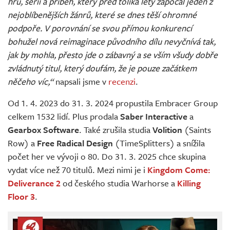
hru, sérii a příběh, který před tolika lety započal jeden z
nejoblíbenějších žánrů, které se dnes těší ohromné
podpoře. V porovnání se svou přímou konkurencí
bohužel nová reimaginace původního dílu nevyčnívá tak,
jak by mohla, přesto jde o zábavný a se vším všudy dobře
zvládnutý titul, který doufám, že je pouze začátkem
něčeho víc,“
napsali jsme v
recenzi
.
Od 1. 4. 2023 do 31. 3. 2024 propustila Embracer Group
celkem 1532 lidí. Plus prodala
Saber Interactive
a
Gearbox Software
. Také zrušila studia
Volition
(Saints
Row) a
Free
Radical Design
(TimeSplitters) a snížila
počet her ve vývoji o 80. Do 31. 3. 2025 chce skupina
vydat více než 70 titulů. Mezi nimi je i
Kingdom Come:
Deliverance 2
od českého studia Warhorse a
Killing
Floor 3
.