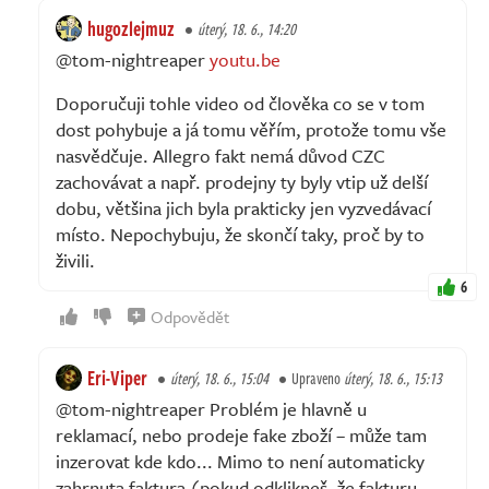
hugozlejmuz
úterý, 18. 6., 14:20
@tom-nightreaper
youtu.be
Doporučuji tohle video od člověka co se v tom
dost pohybuje a já tomu věřím, protože tomu vše
nasvědčuje. Allegro fakt nemá důvod CZC
zachovávat a např. prodejny ty byly vtip už delší
dobu, většina jich byla prakticky jen vyzvedávací
místo. Nepochybuju, že skončí taky, proč by to
živili.
6
Odpovědět
Eri-Viper
úterý, 18. 6., 15:04
Upraveno
úterý, 18. 6., 15:13
@tom-nightreaper Problém je hlavně u
reklamací, nebo prodeje fake zboží – může tam
inzerovat kde kdo... Mimo to není automaticky
zahrnuta faktura (pokud odklikneš, že fakturu