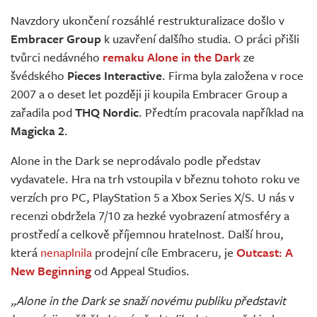
Živě
Navzdory ukončení rozsáhlé restrukturalizace došlo v
Embracer Group
k uzavření dalšího studia. O práci přišli
tvůrci nedávného
remaku Alone in the Dark
ze
švédského
Pieces Interactive
. Firma byla založena v roce
2007 a o deset let později ji koupila Embracer Group a
zařadila pod
THQ Nordic
. Předtím pracovala například na
Magicka 2
.
Alone in the Dark se neprodávalo podle představ
vydavatele. Hra na trh vstoupila v březnu tohoto roku ve
verzích pro PC, PlayStation 5 a Xbox Series X/S. U nás v
recenzi obdržela 7/10 za hezké vyobrazení atmosféry a
prostředí a celkově příjemnou hratelnost. Další hrou,
která
nenaplnila
prodejní cíle Embraceru, je
Outcast: A
New Beginning
od Appeal Studios.
„Alone in the Dark se snaží novému publiku představit