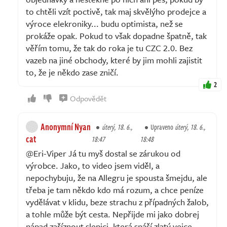
to chtěli vzít poctivě, tak maj skvělýho prodejce a
výroce elekroniky... budu optimista, než se
prokáže opak. Pokud to však dopadne špatně, tak
věřím tomu, že tak do roka je tu CZC 2.0. Bez
vazeb na jiné obchody, které by jim mohli zajistit
to, že je někdo zase zničí.
2
Odpovědět
Anonymní Nyan
úterý, 18. 6.,
Upraveno
úterý, 18. 6.,
cat
18:47
18:48
@Eri-Viper Já tu myš dostal se zárukou od
výrobce. Jako, to video jsem viděl, a
nepochybuju, že na Allegru je spousta šmejdu, ale
třeba je tam někdo kdo má rozum, a chce peníze
vydělávat v klidu, beze strachu z případných žalob,
a tohle může být cesta. Nepřijde mi jako dobrej
nápad zaříznout slepici, která snáší zlatý vejce.