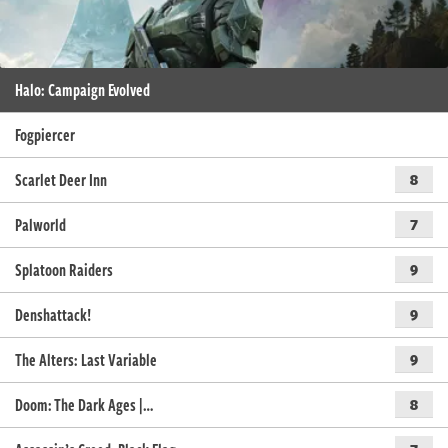
Halo: Campaign Evolved
Fogpiercer
Scarlet Deer Inn
8
Palworld
7
Splatoon Raiders
9
Denshattack!
9
The Alters: Last Variable
9
Doom: The Dark Ages |…
8