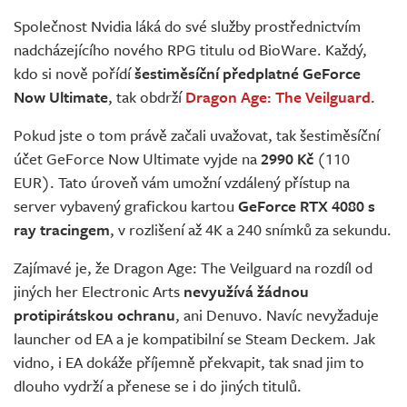
Živě
Společnost Nvidia láká do své služby prostřednictvím
nadcházejícího nového RPG titulu od BioWare. Každý,
kdo si nově pořídí
šestiměsíční předplatné GeForce
Now Ultimate
, tak obdrží
Dragon Age: The Veilguard
.
Pokud jste o tom právě začali uvažovat, tak šestiměsíční
účet GeForce Now Ultimate vyjde na
2990 Kč
(110
EUR). Tato úroveň vám umožní vzdálený přístup na
server vybavený grafickou kartou
GeForce RTX 4080 s
ray tracingem
, v rozlišení až 4K a 240 snímků za sekundu.
Zajímavé je, že Dragon Age: The Veilguard na rozdíl od
jiných her Electronic Arts
nevyužívá žádnou
protipirátskou ochranu
, ani Denuvo. Navíc nevyžaduje
launcher od EA a je kompatibilní se Steam Deckem. Jak
vidno, i EA dokáže příjemně překvapit, tak snad jim to
dlouho vydrží a přenese se i do jiných titulů.