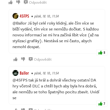
Odpovědět
45FPS
pátek, 18. 10., 11:34
@Ballor Já byl celé roky klidný, ale čím více se
blíží vydání, tím více se nemůžu dočkat. S každou
novou informací se mi hra začíná líbit více (až na
stylizaci grafiky). Nestává se mi často, abych
nemohl dospat.
8
Odpovědět
Ballor
pátek, 18. 10., 11:54
@45FPS tak já hrál a dohrál všechny ostatní DA
hry včetně DLC a chtěl bych aby byla hra dobrá,
ale nemůžu se toho špatnýho pocitu zbavit. Uvidí
se
7