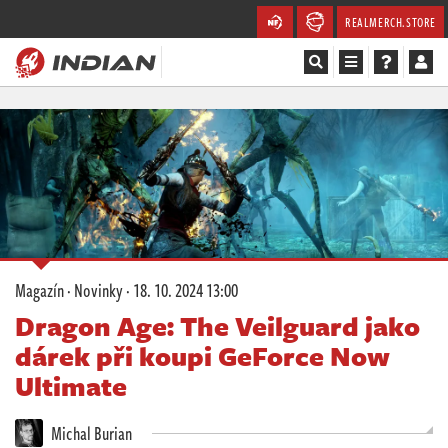
REALMERCH.STORE
Magazín
Recenze
Videa
Soutěže
Magazín
·
Novinky
·
18. 10. 2024 13:00
Databáze
Dragon Age: The Veilguard jako
dárek při koupi GeForce Now
Komunita
Ultimate
Redakce
Michal Burian