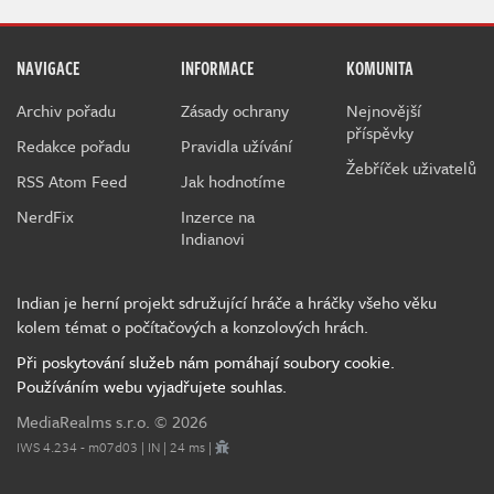
NAVIGACE
INFORMACE
KOMUNITA
Archiv pořadu
Zásady ochrany
Nejnovější
příspěvky
Redakce pořadu
Pravidla užívání
Žebříček uživatelů
RSS Atom Feed
Jak hodnotíme
NerdFix
Inzerce na
Indianovi
Indian je herní projekt sdružující hráče a hráčky všeho věku
kolem témat o počítačových a konzolových hrách.
Při poskytování služeb nám pomáhají soubory cookie.
Používáním webu vyjadřujete souhlas.
MediaRealms s.r.o.
© 2026
IWS 4.234 - m07d03 | IN | 24 ms |