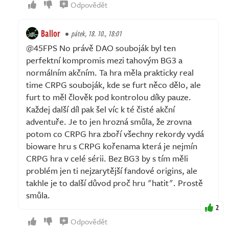
Odpovědět
Ballor
pátek, 18. 10., 18:01
@45FPS No právě DAO souboják byl ten
perfektní kompromis mezi tahovým BG3 a
normálním akčním. Ta hra měla prakticky real
time CRPG souboják, kde se furt něco dělo, ale
furt to měl člověk pod kontrolou díky pauze.
Každej další díl pak šel víc k té čisté akční
adventuře. Je to jen hrozná smůla, že zrovna
potom co CRPG hra zboří všechny rekordy vydá
bioware hru s CRPG kořenama která je nejmín
CRPG hra v celé sérii. Bez BG3 by s tím měli
problém jen ti nejzarytější fandové origins, ale
takhle je to další důvod proč hru "hatit". Prostě
smůla.
2
Odpovědět