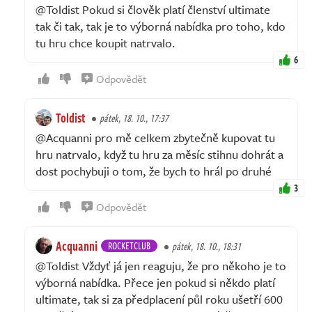
@Toldist Pokud si člověk platí členství ultimate
tak či tak, tak je to výborná nabídka pro toho, kdo
tu hru chce koupit natrvalo.
6
Odpovědět
Toldist
pátek, 18. 10., 17:37
@Acquanni pro mě celkem zbytečně kupovat tu
hru natrvalo, když tu hru za měsíc stihnu dohrát a
dost pochybuji o tom, že bych to hrál po druhé
3
Odpovědět
Acquanni
ROCKETCLUB
pátek, 18. 10., 18:31
@Toldist Vždyť já jen reaguju, že pro někoho je to
výborná nabídka. Přece jen pokud si někdo platí
ultimate, tak si za předplacení půl roku ušetří 600