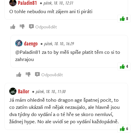
Paladin81
pátek, 18. 10., 12:31
O tohle nebudou mít zájem ani ti piráti
8
Odpovědět
daengo
pátek, 18. 10., 16:29
@Paladin81 za to by měli spíše platit těm co si to
zahrajou
4
Odpovědět
Ballor
pátek, 18. 10., 11:30
Já mám ohledně toho dragon age špatnej pocit, to
co zatím ukázali mě nějak nezaujalo, ale hlavně jsou
dva týdny do vydání a o té hře se skoro nemluví,
žádnej hype. No ale uvidí se po vydání každopádně.
6