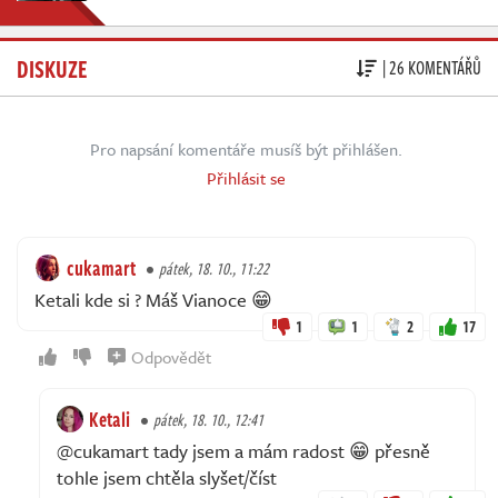
DISKUZE
| 26 KOMENTÁŘŮ
Pro napsání komentáře musíš být přihlášen.
Přihlásit se
cukamart
pátek, 18. 10., 11:22
Ketali kde si ? Máš Vianoce 😁
1
1
2
17
Odpovědět
Ketali
pátek, 18. 10., 12:41
@cukamart tady jsem a mám radost 😁 přesně
tohle jsem chtěla slyšet/číst