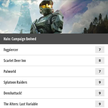
Halo: Campaign Evolved
Fogpiercer
7
Scarlet Deer Inn
8
Palworld
7
Splatoon Raiders
9
Denshattack!
9
The Alters: Last Variable
9