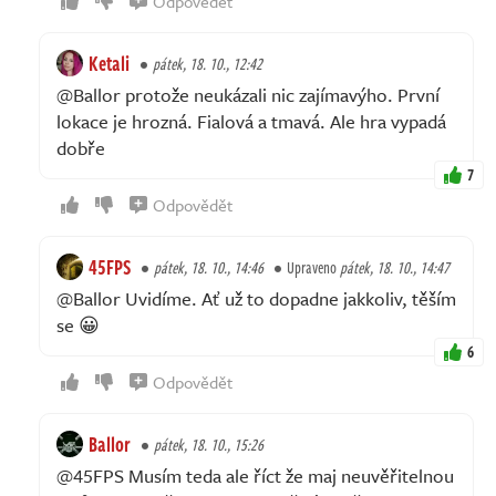
Odpovědět
Ketali
pátek, 18. 10., 12:42
@Ballor protože neukázali nic zajímavýho. První
lokace je hrozná. Fialová a tmavá. Ale hra vypadá
dobře
7
Odpovědět
45FPS
pátek, 18. 10., 14:46
Upraveno
pátek, 18. 10., 14:47
@Ballor Uvidíme. Ať už to dopadne jakkoliv, těším
se 😀
6
Odpovědět
Ballor
pátek, 18. 10., 15:26
@45FPS Musím teda ale říct že maj neuvěřitelnou