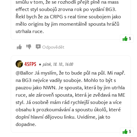
smůlu v tom, že se rozhodli přejít plně na mass
effect styl soubojů zrovna rok po vydání BG3.
Řekl bych že za CRPG s real time soubojem jako
mělo origins by jim momentálně spousta hráčů
utrhala ruce.
5
Odpovědět
45FPS
pátek, 18. 10., 16:00
@Ballor Já myslím, že to bude půl na půl. Mi např.
na BG3 nejvíce vadily souboje. Mohlo to být s
pauzou jako NWN. Je spousta, která by jim utrhla
ruce, ale zároveň spousta, která je zvědavá na ME
styl. Já osobně mám rád rychlejší souboje a více
obsahu k prozkoumávání a spoustu úkolů, které
doplní hlavní dějovou linku. Uvidíme, jak to
dopadne.
5