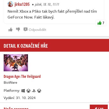
jirku1205
pátek, 18. 10., 11:11
Nemít Xbox a PSko tak bych fakt přemýšlel nad tím
GeForce Now. Fakt lákavý.
7
Odpovědět
DETAIL K OZNAČENÉ HŘE
Dragon Age: The Veilguard
BioWare
Platformy:
Vydání: 31. 10. 2024
6
Naše recenze
/ 10