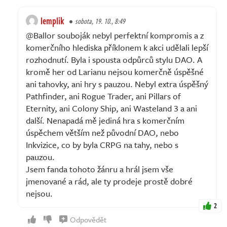
lemplik
sobota, 19. 10., 8:49
@Ballor souboják nebyl perfektní kompromis a z
komerčního hlediska příklonem k akci udělali lepší
rozhodnutí. Byla i spousta odpůrců stylu DAO. A
kromě her od Larianu nejsou komerčně úspěšné
ani tahovky, ani hry s pauzou. Nebyl extra úspěšný
Pathfinder, ani Rogue Trader, ani Pillars of
Eternity, ani Colony Ship, ani Wasteland 3 a ani
další. Nenapadá mě jediná hra s komerčním
úspěchem větším než původní DAO, nebo
Inkvizice, co by byla CRPG na tahy, nebo s
pauzou.
Jsem fanda tohoto žánru a hrál jsem vše
jmenované a rád, ale ty prodeje prostě dobré
nejsou.
2
Odpovědět