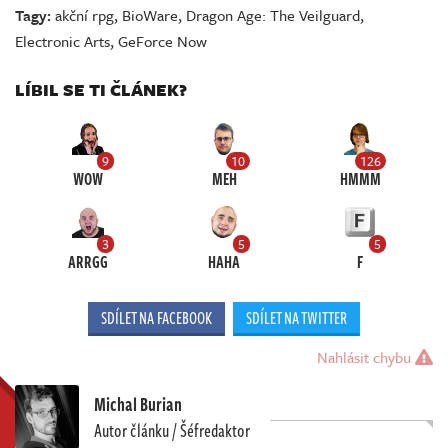
Tagy:
akční rpg
,
BioWare
,
Dragon Age: The Veilguard
,
Electronic Arts
,
GeForce Now
LÍBIL SE TI ČLÁNEK?
9
10
126
WOW
MEH
HMMM
3
5
5
ARRGG
HAHA
F
SDÍLET NA FACEBOOK
SDÍLET NA TWITTER
Nahlásit chybu
Michal Burian
Autor článku / Šéfredaktor