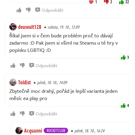
1
2
22
Odpovědět
deusvult128
sobota, 19. 10., 12:09
Říkal jsem si v čem bude problém proč to dávají
zadarmo :D Pak jsem si všiml na Steamu u té hry v
popisku LGBTIQ :D
3
Odpovědět
Toldist
pátek, 18. 10., 14:09
Zbytečně moc drahý, pořád je lepší varianta jeden
měsíc ea play pro
4
Odpovědět
Acquanni
ROCKETCLUB
pátek, 18. 10., 16:24