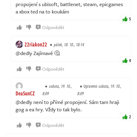
propojení s ubisoft, battlenet, steam, epicgames
a xbox ted na to koukám
5
Odpovědět
22riakon22
pátek, 18. 10., 18:14
@dedly Zajímavé 🤔
4
Odpovědět
sobota, 19. 10.,
Upraveno
sobota, 19. 10.,
DeaSunCZ
8:09
8:09
@dedly není to přímé propojení. Sám tam hraji
gog a ea hry. Vždy to tak bylo.
2
Odpovědět