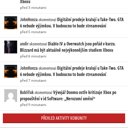
Xboxu
před 3 minutami
JohnHonza
Digitální prodeje kralují u Take-Two. GTA
okomentoval
6 nebude výjimkou. V budoucnu to bude streamování
před 5 minutami
andir
Diablo IV a Overwatch jsou pořád v kurzu.
okomentoval
Blizzard má být aktuálně nejvýkonnějším studiem Xboxu
před 6 minutami
JohnHonza
Digitální prodeje kralují u Take-Two. GTA
okomentoval
6 nebude výjimkou. V budoucnu to bude streamování
před 7 minutami
Bublifuk
Vývojář Doomu ostře kritizuje Xbox po
okomentoval
propouštění v id Software: „Nerozumí umění“
před 9 minutami
PŘEHLED AKTIVITY KOMUNITY