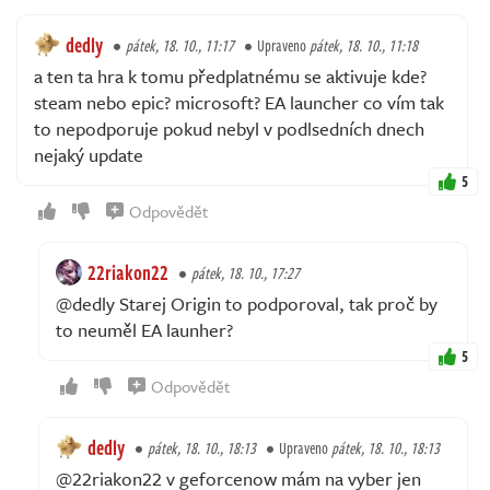
dedly
pátek, 18. 10., 11:17
Upraveno
pátek, 18. 10., 11:18
a ten ta hra k tomu předplatnému se aktivuje kde?
steam nebo epic? microsoft? EA launcher co vím tak
to nepodporuje pokud nebyl v podlsedních dnech
nejaký update
5
Odpovědět
22riakon22
pátek, 18. 10., 17:27
@dedly Starej Origin to podporoval, tak proč by
to neuměl EA launher?
5
Odpovědět
dedly
pátek, 18. 10., 18:13
Upraveno
pátek, 18. 10., 18:13
@22riakon22 v geforcenow mám na vyber jen