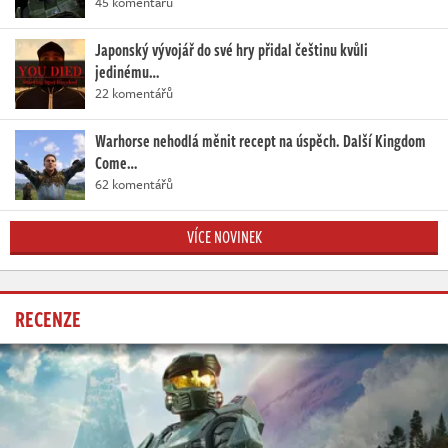
45 komentářů
Japonský vývojář do své hry přidal češtinu kvůli
jedinému…
22 komentářů
Warhorse nehodlá měnit recept na úspěch. Další Kingdom
Come…
62 komentářů
VÍCE NOVINEK
RECENZE