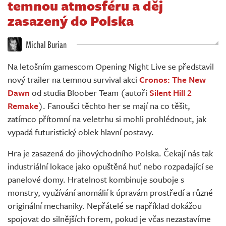
temnou atmosféru a děj
Živě
zasazený do Polska
Michal Burian
Na letošním gamescom Opening Night Live se představil
nový trailer na temnou survival akci
Cronos: The New
Dawn
od studia Bloober Team (autoři
Silent Hill 2
Remake
). Fanoušci těchto her se mají na co těšit,
zatímco přítomní na veletrhu si mohli prohlédnout, jak
vypadá futuristický oblek hlavní postavy.
Hra je zasazená do jihovýchodního Polska. Čekají nás tak
industriální lokace jako opuštěná huť nebo rozpadající se
panelové domy. Hratelnost kombinuje souboje s
monstry, využívání anomálií k úpravám prostředí a různé
originální mechaniky. Nepřátelé se například dokážou
spojovat do silnějších forem, pokud je včas nezastavíme