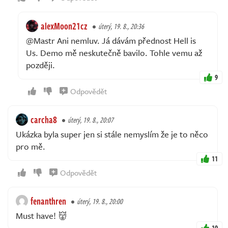
alexMoon21cz
úterý, 19. 8., 20:36
@Mastr Ani nemluv. Já dávám přednost Hell is
Us. Demo mě neskutečně bavilo. Tohle vemu až
později.
9
Odpovědět
carcha8
úterý, 19. 8., 20:07
Ukázka byla super jen si stále nemyslím že je to něco
pro mě.
11
Odpovědět
fenanthren
úterý, 19. 8., 20:00
Must have! 👹
10