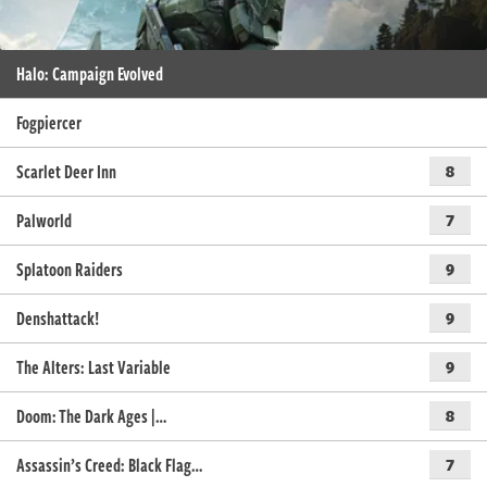
Halo: Campaign Evolved
Fogpiercer
Scarlet Deer Inn
8
Palworld
7
Splatoon Raiders
9
Denshattack!
9
The Alters: Last Variable
9
Doom: The Dark Ages |…
8
Assassin’s Creed: Black Flag…
7