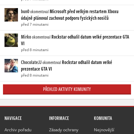
bun0
Microsoft před velkým restartem Xboxu
okomentoval
údajně plánoval zachovat podporu fyzických nosičů
před 7 minutami
Mirko
Rockstar odhalil datum velké prezentace GTA
okomentoval
VI
před 8 minutami
ChocolateJJ
Rockstar odhalil datum velké
okomentoval
prezentace GTA VI
před 8 minutami
PŘEHLED AKTIVITY KOMUNITY
NAVIGACE
INFORMACE
KOMUNITA
Archiv pořadu
Zásady ochrany
Nejnovější