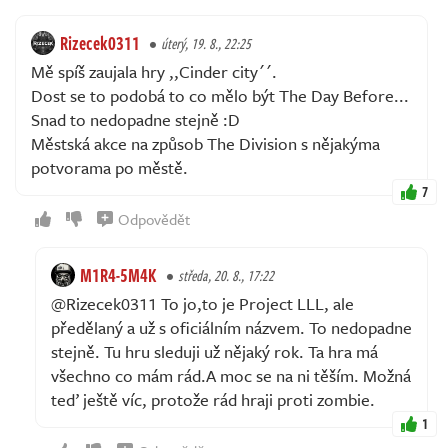
Rizecek0311
úterý, 19. 8., 22:25
Mě spíš zaujala hry ,,Cinder city´´.
Dost se to podobá to co mělo být The Day Before...
Snad to nedopadne stejně :D
Městská akce na způsob The Division s nějakýma
potvorama po městě.
7
Odpovědět
M1R4-5M4K
středa, 20. 8., 17:22
@Rizecek0311 To jo,to je Project LLL, ale
předělaný a už s oficiálním názvem. To nedopadne
stejně. Tu hru sleduji už nějaký rok. Ta hra má
všechno co mám rád.A moc se na ni těším. Možná
teď ještě víc, protože rád hraji proti zombie.
1