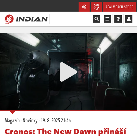
REALMERCH.STORE
Magazín
Recenze
Videa
Soutěže
Databáze
Komunita
Magazín
·
Novinky
·
19. 8. 2025 21:46
Redakce
Cronos: The New Dawn přináší