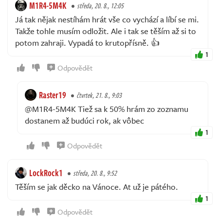
M1R4-5M4K
středa, 20. 8., 12:05
Já tak nějak nestíhám hrát vše co vychází a líbí se mi.
Takže tohle musím odložit. Ale i tak se těším až si to
potom zahraji. Vypadá to krutopřísně. 👍
1
Odpovědět
Raster19
čtvrtek, 21. 8., 9:03
@M1R4-5M4K Tiež sa k 50% hrám zo zoznamu
dostanem až budúci rok, ak vôbec
1
Odpovědět
LockRock1
středa, 20. 8., 9:52
Těším se jak děcko na Vánoce. At už je pátého.
1
Odpovědět