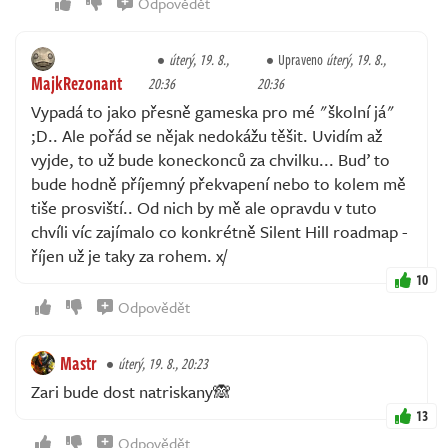
Odpovědět
úterý, 19. 8.,
Upraveno
úterý, 19. 8.,
MajkRezonant
20:36
20:36
Vypadá to jako přesně gameska pro mé "školní já"
;D.. Ale pořád se nějak nedokážu těšit. Uvidím až
vyjde, to už bude koneckonců za chvilku... Buď to
bude hodně příjemný překvapení nebo to kolem mě
tiše prosviští.. Od nich by mě ale opravdu v tuto
chvíli víc zajímalo co konkrétně Silent Hill roadmap -
říjen už je taky za rohem. x/
10
Odpovědět
Mastr
úterý, 19. 8., 20:23
Zari bude dost natriskany🙈
13
Odpovědět