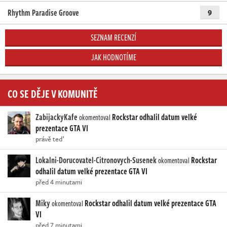
Rhythm Paradise Groove
9
SEZNAM RECENZÍ
JAK HODNOTÍME
CO SE DĚJE V KOMUNITĚ
ZabijackyKafe
Rockstar odhalil datum velké
okomentoval
prezentace GTA VI
právě teď
Lokalni-Dorucovatel-Citronovych-Susenek
Rockstar
okomentoval
odhalil datum velké prezentace GTA VI
před 4 minutami
Miky
Rockstar odhalil datum velké prezentace GTA
okomentoval
VI
před 7 minutami