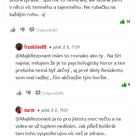
v něco víc temného a tajemného. Ne rubačku na
každým rohu.. x/
14
Odpovědět
frankiiee88
pátek, 8. 8., 17:59
@MajkRezonant mám to rovnako ako ty . Na SH
najviac milujem že je to psychologicky horor a ten
preboha nemá byť akčný , aj prvé diely Residentu
som mal radšej , čím akčnejšie tým horšie .
9
Odpovědět
narm
pátek, 8. 8., 19:53
@MajkRezonant ja to pro jistotu moc nečtu a na
videa se už tuplem nedívám. Jak píšeš kolikrát
tam toho vyspoilerujou víc než je zdravo..