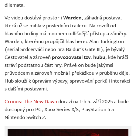
dilemata.
Ve videu dostává prostor i
Warden
, záhadná postava,
která už se mihla v posledním traileru. Na rozdíl od
hlavního hrdiny má mnohem odlišnější přístup a záměry.
Warden, kterému propůjčil hlas herec Alan Turkington
(seriál Srdcerváči nebo hra Baldur's Gate III), je bývalý
Cestovatel a zároveň
provozovatel tzv. hubu
, kde hráči
stráví podstatnou část hry. Právě on bude jakýmsi
průvodcem a zároveň možná i překážkou v průběhu děje.
Hub slouží k úpravám výbavy, spravování perků i interakci
s dalšími postavami.
Cronos: The New Dawn
dorazí na trh 5. září 2025 a bude
dostupný pro PC, Xbox Series X/S, PlayStation 5 a
Nintendo Switch 2.