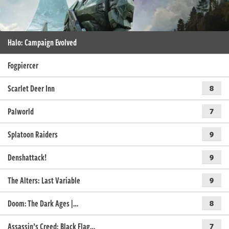
Halo: Campaign Evolved
Fogpiercer
Scarlet Deer Inn
8
Palworld
7
Splatoon Raiders
9
Denshattack!
9
The Alters: Last Variable
9
Doom: The Dark Ages |…
8
Assassin’s Creed: Black Flag…
7