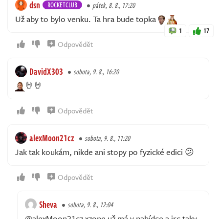
dsn
ROCKETCLUB
pátek, 8. 8., 17:20
Už aby to bylo venku. Ta hra bude topka
1
17
Odpovědět
DavidX303
sobota, 9. 8., 16:20
🤘🤘
Odpovědět
alexMoon21cz
sobota, 9. 8., 11:20
Jak tak koukám, nikde ani stopy po fyzické edici 😕
Odpovědět
Sheva
sobota, 9. 8., 12:04
@alexMoon21cz xzone už má v nabídce a jrc taky,