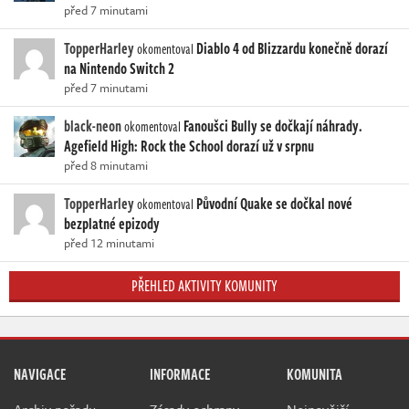
před 7 minutami
TopperHarley
Diablo 4 od Blizzardu konečně dorazí
okomentoval
na Nintendo Switch 2
před 7 minutami
black-neon
Fanoušci Bully se dočkají náhrady.
okomentoval
Agefield High: Rock the School dorazí už v srpnu
před 8 minutami
TopperHarley
Původní Quake se dočkal nové
okomentoval
bezplatné epizody
před 12 minutami
PŘEHLED AKTIVITY KOMUNITY
NAVIGACE
INFORMACE
KOMUNITA
Archiv pořadu
Zásady ochrany
Nejnovější