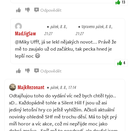
13
Odpovědět
pátek, 8. 8.,
Upraveno
pátek, 8. 8.,
MadJigSaw
21:27
21:27
@Miky Ufff, já se lekl nějakých novot... Právě že
mě to zaujalo už od začátku, tak pecka hned je
lepší noc 😃
4
Odpovědět
MajkRezonant
pátek, 8. 8., 17:14
Odtajňujou toho do vydání víc než bych chtěl tyjo..
xD.. Každopádně tohle a Silent Hill f jsou už asi
jediný letošní hry co ještě vyhlížím. Ačkoli aktuální
novinky ohledně SHf mě trochu děsí. Má to být prý
míň horor a víc akce, což mi nepřijde moc jako
dobrá zpráva.. Spíš mě to neodradí, ale doufal jsem