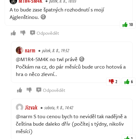
M1R4-5M4K
pátek, 8. 8., 18:03
A to bude zase špatných rozhodnutí s mojí
Ajglenštinou. 😅
10
Odpovědět
narm
pátek, 8. 8., 19:52
@M1R4-5M4K no twl právě 😅
Počkám na cz, do pár měsíců bude urco hotová a
hra o něco zlevní..
2
6
Odpovědět
Jizvak
sobota, 9. 8., 14:42
@narm S tou cenou bych to neviděl tak nadějně a
čeština bude daleko dřív (počítej s týdny, nikoliv
měsíci)
1