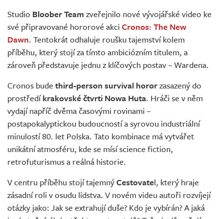
Živě
Studio
Bloober Team
zveřejnilo nové vývojářské video ke
své připravované hororové akci
Cronos: The New
Dawn
. Tentokrát odhaluje roušku tajemství kolem
příběhu, který stojí za tímto ambiciózním titulem, a
zároveň představuje jednu z klíčových postav – Wardena.
Cronos bude
third-person survival horor
zasazený do
prostředí
krakovské čtvrti Nowa Huta
. Hráči se v něm
vydají napříč dvěma časovými rovinami –
postapokalyptickou budoucností a syrovou industriální
minulostí 80. let Polska. Tato kombinace má vytvářet
unikátní atmosféru, kde se mísí science fiction,
retrofuturismus a reálná historie.
V centru příběhu stojí tajemný
Cestovate
l, který hraje
zásadní roli v osudu lidstva. V novém videu autoři rozvíjejí
otázky jako: Jak se extrahují duše? Kdo je vybírán? A jaká