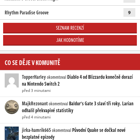
Rhythm Paradise Groove
9
SEZNAM RECENZÍ
JAK HODNOTÍME
CO SE DĚJE V KOMUNITĚ
TopperHarley
Diablo 4 od Blizzardu konečně dorazí
okomentoval
na Nintendo Switch 2
před 3 minutami
MajkRezonant
Baldur's Gate 3 slaví tři roky. Larian
okomentoval
odhalil překvapivé statistiky
před 4 minutami
jirka-hamrik665
Původní Quake se dočkal nové
okomentoval
bezplatné epizody