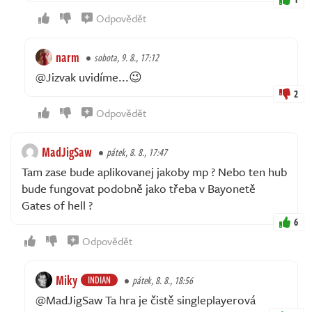
Odpovědět
narm
sobota, 9. 8., 17:12
@Jizvak uvidíme...😉
2
Odpovědět
MadJigSaw
pátek, 8. 8., 17:47
Tam zase bude aplikovanej jakoby mp ? Nebo ten hub
bude fungovat podobně jako třeba v Bayonetě
Gates of hell ?
6
Odpovědět
Miky
INDIAN
pátek, 8. 8., 18:56
@MadJigSaw Ta hra je čistě singleplayerová