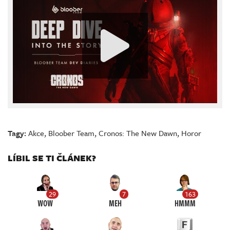
Tagy:
Akce
,
Bloober Team
,
Cronos: The New Dawn
,
Horor
LÍBIL SE TI ČLÁNEK?
29
7
163
WOW
MEH
HMMM