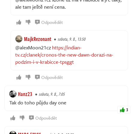
ale tam ještě není cena.
Odpovědět
MajkRezonant
sobota, 9. 8., 13:50
@alexMoon21cz
https://indian-
tv.cz/clanek/cronos-the-new-dawn-dorazi-na-
podzim-i-v-krabicce-tpsggt
Odpovědět
Hanz23
sobota, 9. 8., 7:05
Tak do toho půjdu day one
3
Odpovědět