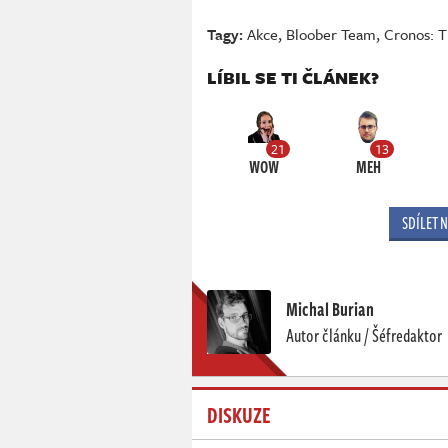
Tagy:
Akce
,
Bloober Team
,
Cronos: 
LÍBIL SE TI ČLÁNEK?
21
13
WOW
MEH
SDÍLET 
Michal Burian
Autor článku / Šéfredaktor
DISKUZE