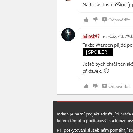
Na to se dosti těším :)
Odpovědět
milosk97
sobota, 6. 6. 2026
Takže Warden půjde po z
[SPOILER]
Ještě bych chtěl ten akč
přídavek. 🙂
Odpovědět
Indian je herní projekt sdružující hráče
kolem témat o počítačových a konzolov
Při poskytování služeb nám pomáhají so