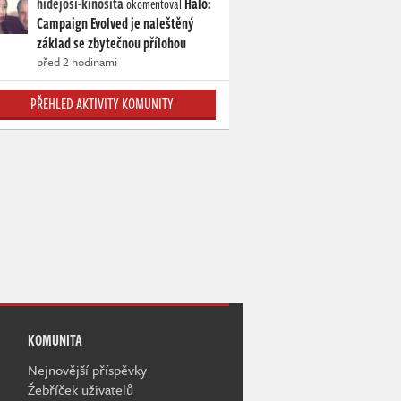
hidejosi-kinosita
Halo:
okomentoval
Campaign Evolved je naleštěný
základ se zbytečnou přílohou
před 2 hodinami
PŘEHLED AKTIVITY KOMUNITY
KOMUNITA
Nejnovější příspěvky
Žebříček uživatelů