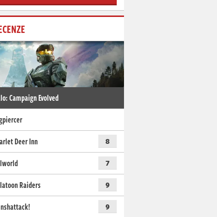
ECENZE
lo: Campaign Evolved
gpiercer
arlet Deer Inn
8
lworld
7
latoon Raiders
9
nshattack!
9