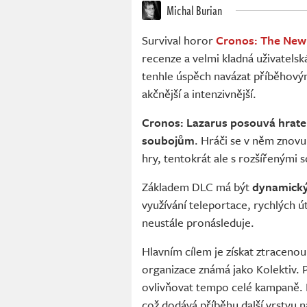
Michal Burian
Survival horor
Cronos: The Ne
recenze a velmi kladná uživatels
tenhle úspěch navázat příběhov
akčnější a intenzivnější.
Cronos: Lazarus posouvá hratel
soubojům
. Hráči se v něm znov
hry, tentokrát ale s rozšířenými
Základem DLC má být
dynamický
využívání teleportace, rychlých 
neustále pronásleduje.
Hlavním cílem je získat ztracenou
organizace známá jako Kolektiv. P
ovlivňovat tempo celé kampaně. Pů
což dodává příběhu další vrstvu na