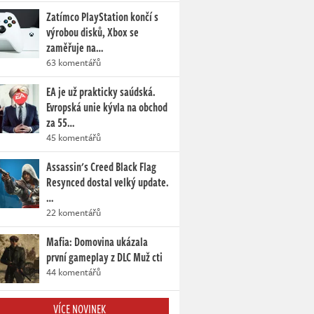
Zatímco PlayStation končí s
výrobou disků, Xbox se
zaměřuje na…
63 komentářů
EA je už prakticky saúdská.
Evropská unie kývla na obchod
za 55…
45 komentářů
Assassin's Creed Black Flag
Resynced dostal velký update.
…
22 komentářů
Mafia: Domovina ukázala
první gameplay z DLC Muž cti
44 komentářů
VÍCE NOVINEK