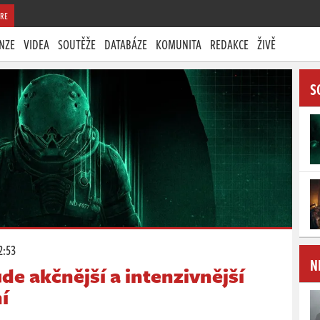
RE
NZE
VIDEA
SOUTĚŽE
DATABÁZE
KOMUNITA
REDAKCE
ŽIVĚ
S
2:53
N
de akčnější a intenzivnější
í