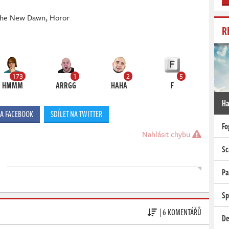
The New Dawn
,
Horor
R
173
1
2
5
HMMM
ARRGG
HAHA
F
Ha
NA FACEBOOK
SDÍLET NA TWITTER
Fo
Nahlásit chybu
Sc
Pa
Sp
| 6 KOMENTÁŘŮ
De