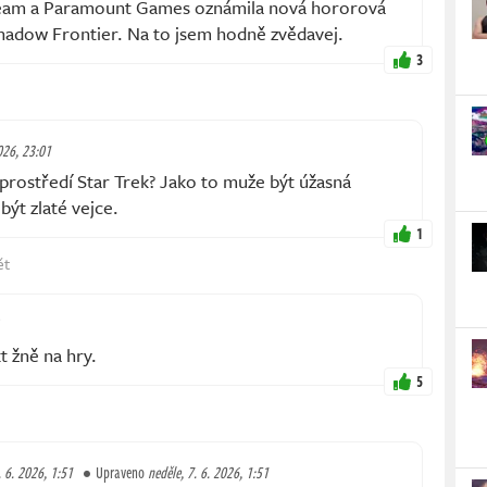
Team a Paramount Games oznámila nová hororová
Shadow Frontier. Na to jsem hodně zvědavej.
3
2026, 23:01
prostředí Star Trek? Jako to muže být úžasná
ýt zlaté vejce.
1
ět
t žně na hry.
5
. 6. 2026, 1:51
Upraveno
neděle, 7. 6. 2026, 1:51