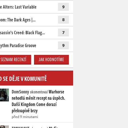
e Alters: Last Variable
9
om: The Dark Ages |…
8
sassin’s Creed: Black Flag…
7
ythm Paradise Groove
9
SEZNAM RECENZÍ
JAK HODNOTÍME
O SE DĚJE V KOMUNITĚ
DomSonny
Warhorse
okomentoval
nehodlá měnit recept na úspěch.
Další Kingdom Come dorazí
překvapivě brzy
před 9 minutami