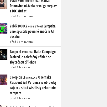
T0M1N4UT
Mafia:
okomentoval
Domovina ukázala první gameplay
z DLC Muž cti
před 15 minutami
Zubik1000CZ
Evropská
okomentoval
unie spustila povinné značení AI
obsahu
před 51 minutami
Tango
Halo: Campaign
okomentoval
Evolved je naleštěný základ se
zbytečnou přílohou
před 1 hodinou
Skorpion
O remake
okomentoval
Resident Evil Veronica je obrovský
zájem a sbírá wishlisty rekordním
tempem
před 1 hodinou