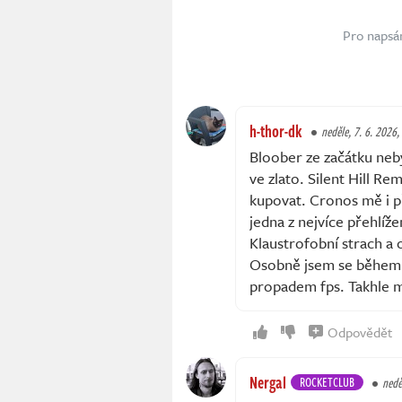
Pro napsá
h-thor-dk
neděle, 7. 6. 2026,
Bloober ze začátku neb
ve zlato. Silent Hill Re
kupovat. Cronos mě i př
jedna z nejvíce přehlíž
Klaustrofobní strach a 
Osobně jsem se během h
propadem fps. Takhle m
Odpovědět
Nergal
ROCKETCLUB
nedě