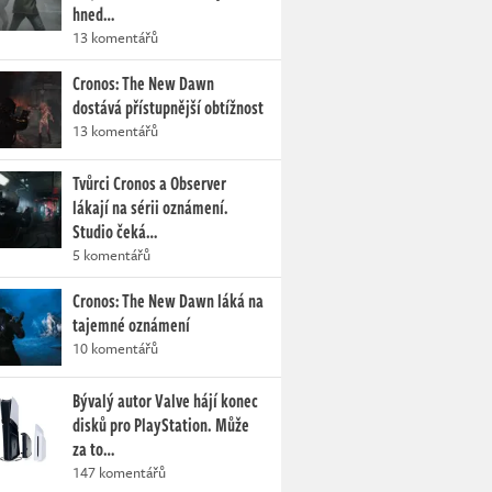
hned…
13 komentářů
Cronos: The New Dawn
dostává přístupnější obtížnost
13 komentářů
Tvůrci Cronos a Observer
lákají na sérii oznámení.
Studio čeká…
5 komentářů
Cronos: The New Dawn láká na
tajemné oznámení
10 komentářů
Bývalý autor Valve hájí konec
disků pro PlayStation. Může
za to…
147 komentářů