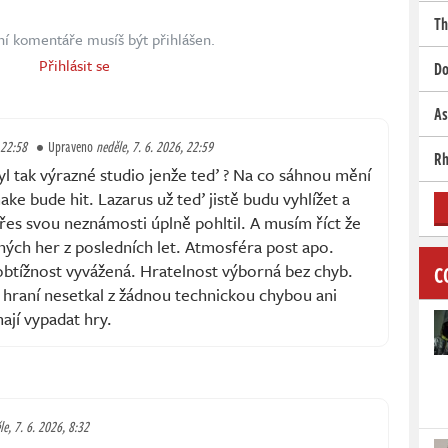
Th
ní komentáře musíš být přihlášen.
Přihlásit se
Do
As
 22:58
Upraveno
neděle, 7. 6. 2026, 22:59
Rh
yl tak výrazné studio jenže teď ? Na co sáhnou mění
make bude hit. Lazarus už teď jistě budu vyhlížet a
es svou neznámosti úplně pohltil. A musím říct že
ených her z posledních let. Atmosféra post apo.
C
obtížnost vyvážená. Hratelnost výborná bez chyb.
raní nesetkal z žádnou technickou chybou ani
ají vypadat hry.
le, 7. 6. 2026, 8:32