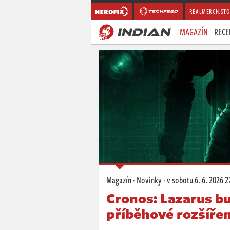
REALMERCH.STO
MAGAZÍN
RECE
Magazín
·
Novinky
·
v sobotu
6. 6. 2026 2
Cronos: Lazarus bu
příběhové rozšířen