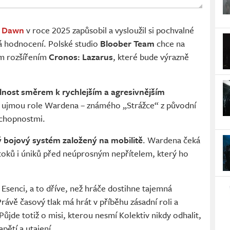
w Dawn
v roce 2025 zapůsobil a vysloužil si pochvalné
ká hodnocení. Polské studio
Bloober Team
chce na
ým rozšířením
Cronos: Lazarus
, které bude výrazně
nost směrem k rychlejším a agresivnějším
u ujmou role Wardena – známého „Strážce“ z původní
 schopnostmi.
 bojový systém založený na mobilitě
. Wardena čeká
útoků i úniků před neúprosným nepřítelem, který ho
 Esenci, a to dříve, než hráče dostihne tajemná
rávě časový tlak má hrát v příběhu zásadní roli a
jde totiž o misi, kterou nesmí Kolektiv nikdy odhalit,
pětí a utajení.