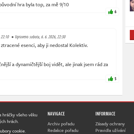
 původní hra byla top, za mě 9/10
6
, 22:10
Upraveno
sobota, 6. 6. 2026, 22:30
tracené esenci, aby ji nedostal Kolektiv.
nější a dynamičtější boj vidět, ale jinak jsem rád za
5
NAVIGACE
INFORMACE
 a hráčky všeho věku
ých hrách.
Archiv pořadu
Zásady ochrany
Redakce pořadu
Pravidla užívání
ubory cookie.