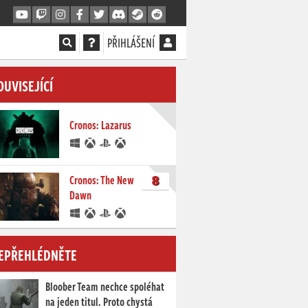
PŘIHLÁŠENÍ
OUVISEJÍCÍ
Cronos: Lazarus
8
Cronos: The New
Dawn
EPŘEHLÉDNĚTE
Bloober Team nechce spoléhat
na jeden titul. Proto chystá