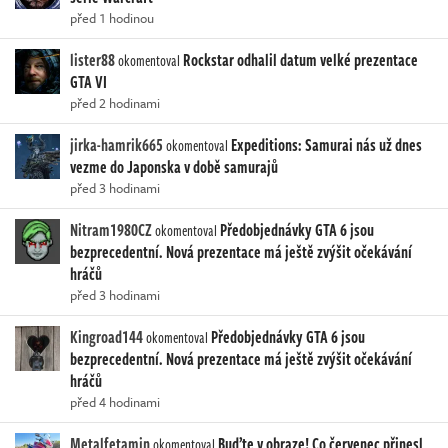
před 1 hodinou
lister88
Rockstar odhalil datum velké prezentace
okomentoval
GTA VI
před 2 hodinami
jirka-hamrik665
Expeditions: Samurai nás už dnes
okomentoval
vezme do Japonska v době samurajů
před 3 hodinami
Nitram1980CZ
Předobjednávky GTA 6 jsou
okomentoval
bezprecedentní. Nová prezentace má ještě zvýšit očekávání
hráčů
před 3 hodinami
Kingroad144
Předobjednávky GTA 6 jsou
okomentoval
bezprecedentní. Nová prezentace má ještě zvýšit očekávání
hráčů
před 4 hodinami
Metalfetamin
Buďte v obraze! Co červenec přinesl
okomentoval