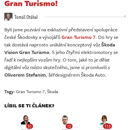
Gran Turismo!
Živě
Tomáš Otáhal
Byli jsme pozvání na exkluzivní představení spolupráce
české Škodovky a vývojářů
Gran Turismo 7
. Do hry se
tak dostává naprosto unikátní konceptový vůz
Škoda
Vision Gran Turismo
. S jeho čtyřmi elektromotory se
řadí k nejlepším vozům hry. O tom, jaké to je dělat
digitální vůz místo skutečného, jsme si promluvili s
Oliverem Stefanim
, šéfdesignérem Škoda Auto.
Tagy:
Gran Turismo 7
,
Škoda
LÍBIL SE TI ČLÁNEK?
31
12
113