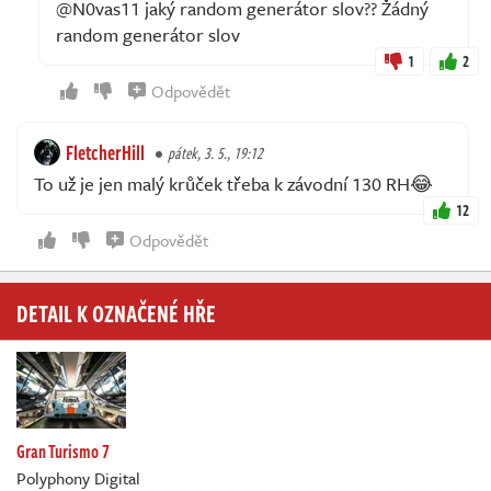
@N0vas11 jaký random generátor slov?? Žádný
random generátor slov
1
2
Odpovědět
FletcherHill
pátek, 3. 5., 19:12
To už je jen malý krůček třeba k závodní 130 RH😂
12
Odpovědět
DETAIL K OZNAČENÉ HŘE
Gran Turismo 7
Polyphony Digital