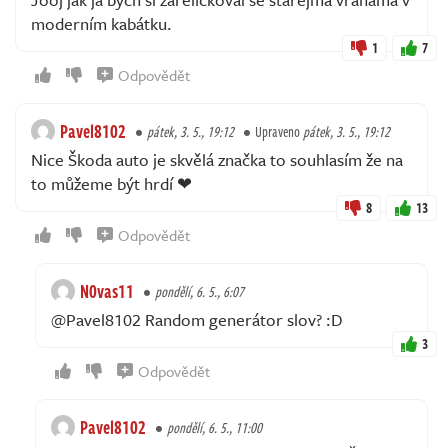
moderním kabátku.
1
7
Odpovědět
Pavel8102
pátek, 3. 5., 19:12
Upraveno
pátek, 3. 5., 19:12
Nice Škoda auto je skvělá značka to souhlasím že na
to můžeme být hrdí ❤
8
13
Odpovědět
N0vas11
pondělí, 6. 5., 6:07
@Pavel8102 Random generátor slov? :D
3
Odpovědět
Pavel8102
pondělí, 6. 5., 11:00