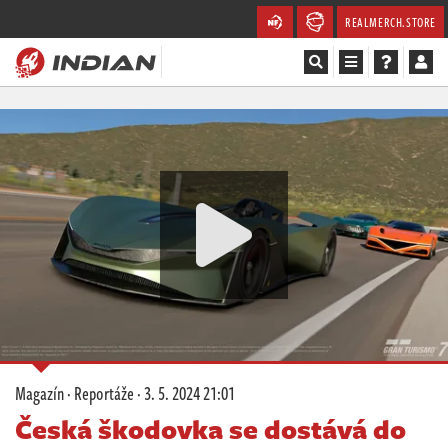
REALMERCH.STORE
Magazín
Recenze
Videa
Soutěže
Databáze
Komunita
Magazín
·
Reportáže
·
3. 5. 2024 21:01
Redakce
Česká škodovka se dostává do