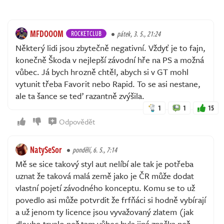
MFDOOOM
ROCKETCLUB
pátek, 3. 5., 21:24
Některý lidi jsou zbytečně negativní. Vždyť je to fajn,
konečně Škoda v nejlepší závodní hře na PS a možná
vůbec. Já bych hrozně chtěl, abych si v GT mohl
vytunit třeba Favorit nebo Rapid. To se asi nestane,
ale ta šance se teď razantně zvýšila.
1
1
15
Odpovědět
NatySeSor
pondělí, 6. 5., 7:14
Mě se sice takový styl aut nelíbí ale tak je potřeba
uznat že taková malá země jako je ČR může dodat
vlastní pojetí závodného konceptu. Komu se to už
povedlo asi může potvrdit že frfňáci si hodně vybírají
a už jenom ty licence jsou vyvažovaný zlatem (jak
dlouho trvalo než tam vůbec byla jiná značka než