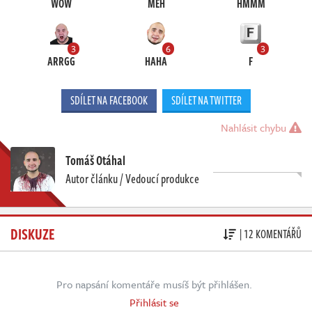
WOW
MEH
HMMM
3
6
3
ARRGG
HAHA
F
SDÍLET NA FACEBOOK
SDÍLET NA TWITTER
Nahlásit chybu
Tomáš Otáhal
Autor článku / Vedoucí produkce
DISKUZE
| 12 KOMENTÁŘŮ
Pro napsání komentáře musíš být přihlášen.
Přihlásit se