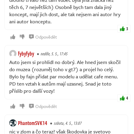
těch 6, 7 největších) Osobně bych tam dala jiný
koncept, mají jich dost, ale tak nejsem ani autor hry
ani autor konceptu.
3
Odpovědět
fybyfyby
neděle, 5. 5., 17:45
Auto jsem si prohlidl no dobrý. Ale hned jsem skočil
do muzea (rozuměj toho v gt7) a projel ho celý.
Bylo by fajn přidat par modelu a udělat cafe menu.
PD ten vztah k autům mají uzasnej. Snad je toto
příslib pro další vozy!
4
Odpovědět
PhantomSVK14
sobota, 4. 5., 13:07
nic v zlom a čo teraz? však škodovka je svetovo