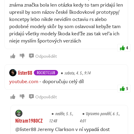
známa značka bola len otázka kedy to tam pridajú len
upresil by som názov české škodovkové prototypy/
koncetpy lebo nikde nevidím octaviu rs alebo
podobné modely skôr by som oslavoval kebyže tam
pridajú všetky modely škoda keďže zas tak veľa ich
nieje myslím športových verziách
4
Odpovědět
lister88
ROCKETCLUB
sobota, 4. 5., 9:14
youtube.com
- doporučuju celý díl
5
Odpovědět
neděle, 5. 5.,
Upraveno
pondělí, 6. 5.,
Nitram1980CZ
12:48
4:01
@lister88 Jeremy Clarkson v ní vypadá dost