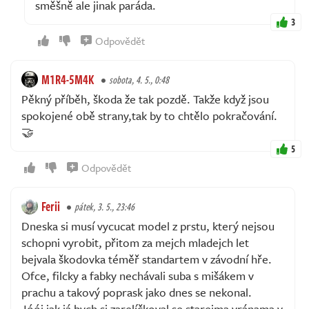
směšně ale jinak paráda.
3
Odpovědět
M1R4-5M4K
sobota, 4. 5., 0:48
Pěkný příběh, škoda že tak pozdě. Takže když jsou
spokojené obě strany,tak by to chtělo pokračování.
🤝
5
Odpovědět
Ferii
pátek, 3. 5., 23:46
Dneska si musí vycucat model z prstu, který nejsou
schopni vyrobit, přitom za mejch mladejch let
bejvala škodovka téměř standartem v závodní hře.
Ofce, filcky a fabky nechávali suba s mišákem v
prachu a takový poprask jako dnes se nekonal.
Jóój jak já bych si zarelíčkoval se starejma vránama v