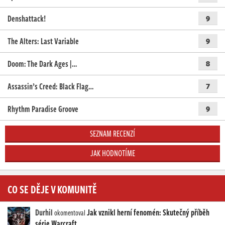
Denshattack!
9
The Alters: Last Variable
9
Doom: The Dark Ages |…
8
Assassin’s Creed: Black Flag…
7
Rhythm Paradise Groove
9
SEZNAM RECENZÍ
JAK HODNOTÍME
CO SE DĚJE V KOMUNITĚ
Durhil
Jak vznikl herní fenomén: Skutečný příběh
okomentoval
série Warcraft