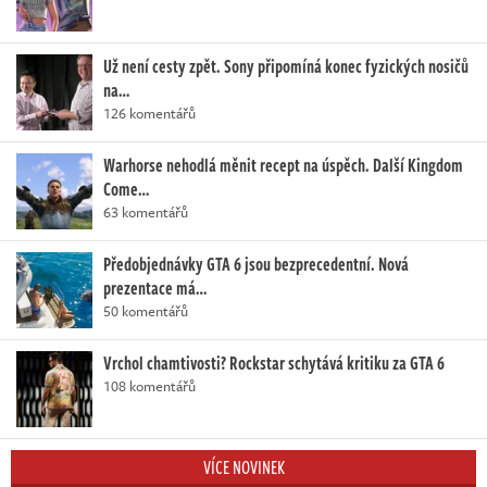
Už není cesty zpět. Sony připomíná konec fyzických nosičů
na…
126 komentářů
Warhorse nehodlá měnit recept na úspěch. Další Kingdom
Come…
63 komentářů
Předobjednávky GTA 6 jsou bezprecedentní. Nová
prezentace má…
50 komentářů
Vrchol chamtivosti? Rockstar schytává kritiku za GTA 6
108 komentářů
VÍCE NOVINEK