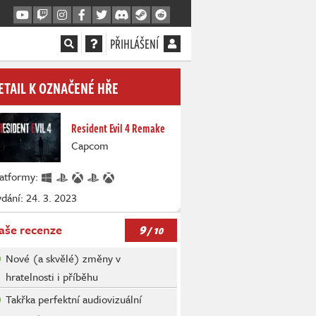
PŘIHLÁŠENÍ
ETAIL K OZNAČENÉ HŘE
Resident Evil 4 Remake
Capcom
latformy:
dání: 24. 3. 2023
9
aše recenze
/ 10
Nové (a skvělé) změny v
hratelnosti i příběhu
Takřka perfektní audiovizuální