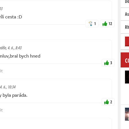
Do
33
As
íli cesta :D
1
12
Rh
děle, 4. 6., 8:43
luv,bral bych hned
C
3
ět
4. 6., 10:34
y byla paráda.
2
ět