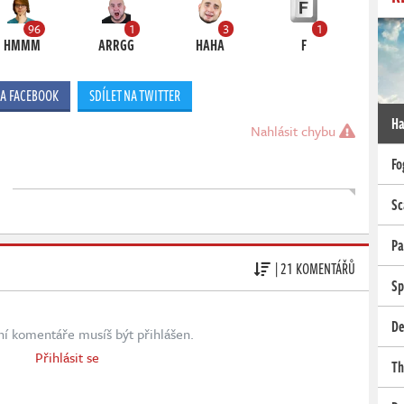
96
1
3
1
HMMM
ARRGG
HAHA
F
NA FACEBOOK
SDÍLET NA TWITTER
Ha
Nahlásit chybu
Fo
Sc
Pa
| 21 KOMENTÁŘŮ
Sp
De
ní komentáře musíš být přihlášen.
Přihlásit se
Th