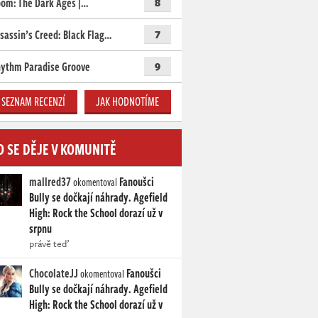
om: The Dark Ages |…
8
sassin’s Creed: Black Flag…
7
ythm Paradise Groove
9
SEZNAM RECENZÍ
JAK HODNOTÍME
O SE DĚJE V KOMUNITĚ
mallred37
Fanoušci
okomentoval
Bully se dočkají náhrady. Agefield
High: Rock the School dorazí už v
srpnu
právě teď
ChocolateJJ
Fanoušci
okomentoval
Bully se dočkají náhrady. Agefield
High: Rock the School dorazí už v