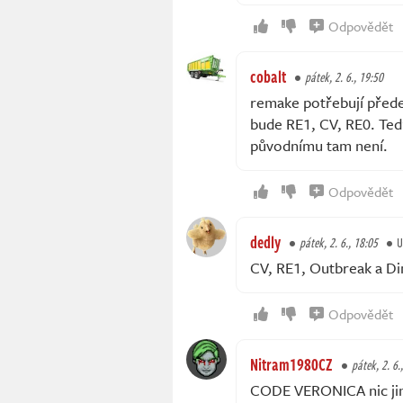
Odpovědět
cobalt
pátek, 2. 6., 19:50
remake potřebují předev
bude RE1, CV, RE0. Teď
původnímu tam není.
Odpovědět
dedly
pátek, 2. 6., 18:05
U
CV, RE1, Outbreak a Din
Odpovědět
Nitram1980CZ
pátek, 2. 6.
CODE VERONICA nic jiné