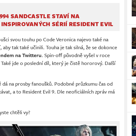
994 SANDCASTLE STAVÍ NA
INSPIROVANÝCH SÉRIÍ RESIDENT EVIL
oušci svou touhu po Code Veronica najevo také na
í, aby tak také učinili. Touha je tak silná, že se dokonce
rendem na Twitteru
. Spin-off původně vyšel v roce
aké jde o poslední díl, který je čistě hororový. Další
ě dá na prosby fanoušků. Podobné průzkumu čas od
ávat, a to Resident Evil 9. Dle neoficiálních zpráv má
ste chtěli vy?