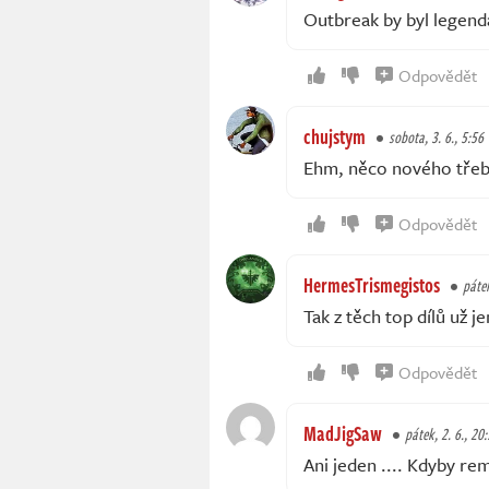
Outbreak by byl legend
Odpovědět
chujstym
sobota, 3. 6., 5:56
Ehm, něco nového tře
Odpovědět
HermesTrismegistos
pátek
Tak z těch top dílů už j
Odpovědět
MadJigSaw
pátek, 2. 6., 20
Ani jeden .... Kdyby rem