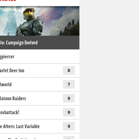
lo: Campaign Evolved
gpiercer
arlet Deer Inn
8
lworld
7
latoon Raiders
9
nshattack!
9
e Alters: Last Variable
9