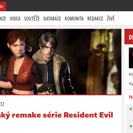
RE
NZE
VIDEA
SOUTĚŽE
DATABÁZE
KOMUNITA
REDAKCE
ŽIVĚ
D
P
Vy
N
:12
aký remake série Resident Evil