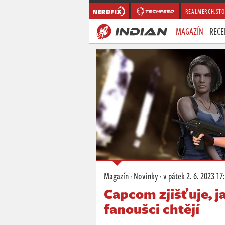
REALMERCH.STO
MAGAZÍN
RECE
Magazín
·
Novinky
·
v pátek
2. 6. 2023 17
Capcom zjišťuje, j
fanoušci chtějí