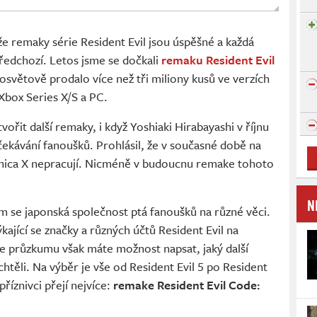
 že remaky série Resident Evil jsou úspěšné a každá
ředchozí. Letos jsme se dočkali
remaku Resident Evil
losvětově prodalo více než tři miliony kusů ve verzích
 Xbox Series X/S a PC.
ořit další remaky, i když Yoshiaki Hirabayashi v říjnu
čekávání fanoušků. Prohlásil, že v současné době na
onica X nepracují. Nicméně v budoucnu remake tohoto
N
ém se japonská společnost ptá fanoušků na různé věci.
ající se značky a různých účtů Resident Evil na
zce průzkumu však máte možnost napsat, jaký další
chtěli. Na výběr je vše od Resident Evil 5 po Resident
příznivci přejí nejvíce:
remake Resident Evil Code: