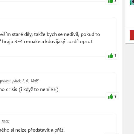
8
ším staré díly, takže bych se nedivil, pokud to
 hraju RE4 remake a kdovíjaký rozdíl oproti
7
praveno
pátek, 2. 6., 18:05
o crisis (i když to není RE)
9
, 18:00
ho si nelze představit a přát.