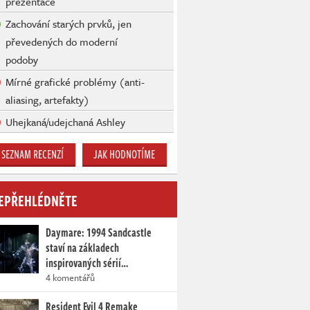
prezentace
Zachování starých prvků, jen
převedených do moderní
podoby
Mírné grafické problémy (anti-
aliasing, artefakty)
Uhejkaná/udejchaná Ashley
SEZNAM RECENZÍ
JAK HODNOTÍME
EPŘEHLÉDNĚTE
Daymare: 1994 Sandcastle
staví na základech
inspirovaných sérií…
4 komentářů
Resident Evil 4 Remake