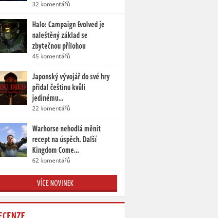
32 komentářů
Halo: Campaign Evolved je
naleštěný základ se
zbytečnou přílohou
45 komentářů
Japonský vývojář do své hry
přidal češtinu kvůli
jedinému…
22 komentářů
Warhorse nehodlá měnit
recept na úspěch. Další
Kingdom Come…
62 komentářů
VÍCE NOVINEK
ECENZE