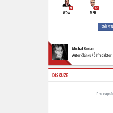
9
10
WOW
MEH
SDÍLET 
Michal Burian
Autor článku / Šéfredaktor
DISKUZE
Pro napsá