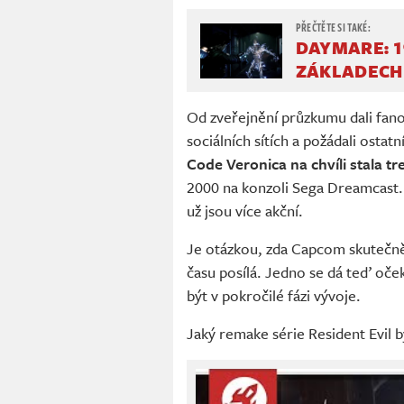
DAYMARE: 1
ZÁKLADECH 
Od zveřejnění průzkumu dali fan
sociálních sítích a požádali ostatn
Code Veronica na chvíli stala t
2000 na konzoli Sega Dreamcast. T
už jsou více akční.
Je otázkou, zda Capcom skutečn
času posílá. Jedno se dá teď oček
být v pokročilé fázi vývoje.
Jaký remake série Resident Evil by