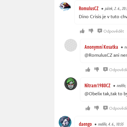
RomulusCZ
pátek, 2. 6., 20:
Dino Crisis je v tuto chv
Odpovědět
Anonymní Kosatka
ne
@RomulusCZ ani nem
Odpověd
Nitram1980CZ
neděle, 
@Obelix tak,tak to b
Odpověd
daengo
neděle, 4. 6., 10:55