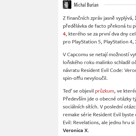
Michal Burian
Z finančních zpráv jasně vyplývá,
předělávka de facto překoná tu p
4
, kterého se za první dva dny ce
pro PlayStation 5, PlayStation 4,
V Capcomu se netají možností vytv
loňského roku malinko schladil o
návratu Resident Evil Code: Ver
spin-offu nevyloučil.
Teď se objevil
průzkum
, ve kter
Především jde o obecné otázky týk
sociálních sítích. V poslední otá
remake série Resident Evil byste 
Evil: Revelations, ale jednu hru si 
Veronica X
.