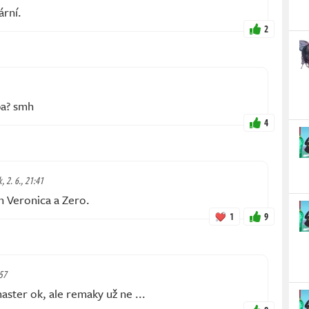
ární.
2
ba? smh
4
, 2. 6., 21:41
en Veronica a Zero.
1
9
:57
aster ok, ale remaky už ne ...