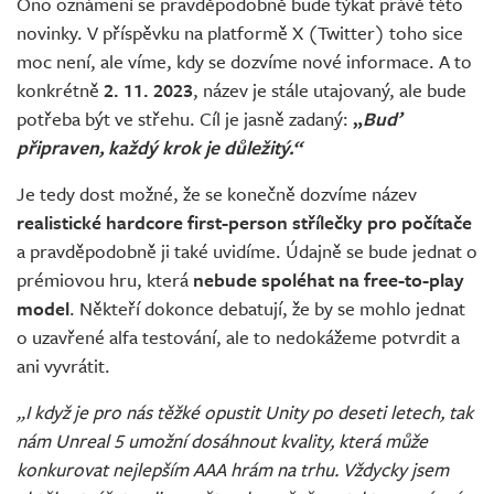
Ono oznámení se pravděpodobně bude týkat právě této
novinky. V příspěvku na platformě X (Twitter) toho sice
moc není, ale víme, kdy se dozvíme nové informace. A to
konkrétně
2. 11. 2023
, název je stále utajovaný, ale bude
potřeba být ve střehu. Cíl je jasně zadaný:
„
Buď
připraven, každý krok je důležitý.“
Je tedy dost možné, že se konečně dozvíme název
realistické hardcore first-person střílečky pro počítače
a pravděpodobně ji také uvidíme. Údajně se bude jednat o
prémiovou hru, která
nebude spoléhat na free-to-play
model
. Někteří dokonce debatují, že by se mohlo jednat
o uzavřené alfa testování, ale to nedokážeme potvrdit a
ani vyvrátit.
„I když je pro nás těžké opustit Unity po deseti letech, tak
nám Unreal 5 umožní dosáhnout kvality, která může
konkurovat nejlepším AAA hrám na trhu. Vždycky jsem