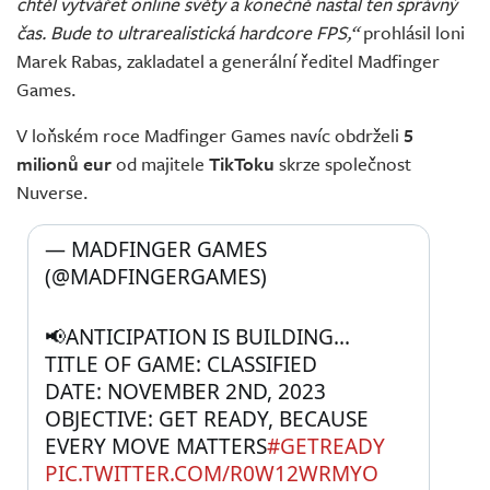
chtěl vytvářet online světy a konečně nastal ten správný
čas. Bude to ultrarealistická hardcore FPS,“
prohlásil loni
Marek Rabas, zakladatel a generální ředitel Madfinger
Games.
V loňském roce Madfinger Games navíc obdrželi
5
milionů eur
od majitele
TikToku
skrze společnost
Nuverse.
— MADFINGER GAMES 
(@MADFINGERGAMES) 
📢ANTICIPATION IS BUILDING...
TITLE OF GAME: CLASSIFIED
DATE: NOVEMBER 2ND, 2023
OBJECTIVE: GET READY, BECAUSE 
EVERY MOVE MATTERS
#GETREADY
PIC.TWITTER.COM/R0W12WRMYO