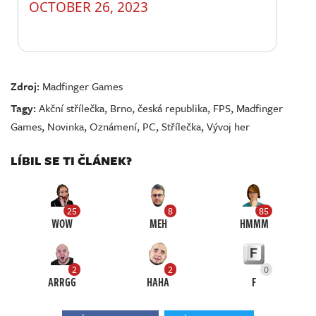
OCTOBER 26, 2023
Zdroj:
Madfinger Games
Tagy:
Akční střílečka
,
Brno
,
česká republika
,
FPS
,
Madfinger
Games
,
Novinka
,
Oznámení
,
PC
,
Střílečka
,
Vývoj her
LÍBIL SE TI ČLÁNEK?
25
8
85
WOW
MEH
HMMM
2
2
0
ARRGG
HAHA
F