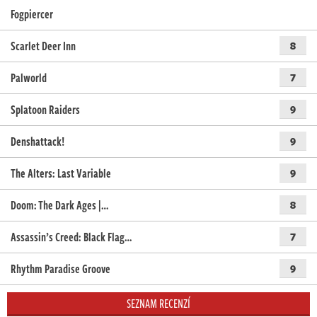
Fogpiercer
Scarlet Deer Inn
8
Palworld
7
Splatoon Raiders
9
Denshattack!
9
The Alters: Last Variable
9
Doom: The Dark Ages |…
8
Assassin’s Creed: Black Flag…
7
Rhythm Paradise Groove
9
SEZNAM RECENZÍ