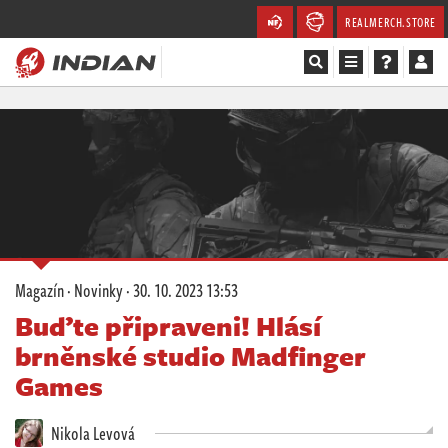
REALMERCH.STORE
Magazín
Recenze
Videa
Soutěže
Magazín
·
Novinky
·
30. 10. 2023 13:53
Databáze
Buďte připraveni! Hlásí
brněnské studio Madfinger
Komunita
Games
Redakce
Nikola Levová