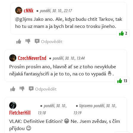
cNNk
pondělí, 30. 10., 22:17
@g3jms Jako ano. Ale, kdyz budu chtit Tarkov, tak
ho tu uz mam a ja bych bral neco trosku jineho.
2
Odpovědět
CzechNeverEnd
pondělí, 30. 10., 13:44
Prosím prosím ano, hlavně ať se z toho nevyklube
nějaká fantasy/scifi a je to to, na co to vypadá 🤞.
13
Odpovědět
pondělí, 30. 10.,
Upraveno
pondělí, 30. 10.,
FletcherHill
13:18
13:19
VLAK: Definitive Edition? 😁 Ne. Jsem zvědav, s čím
přijdou 😉