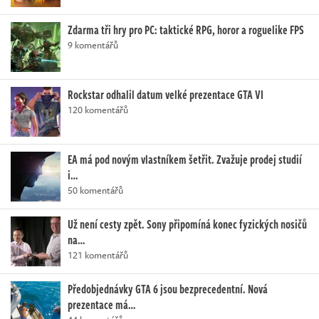
Zdarma tři hry pro PC: taktické RPG, horor a roguelike FPS
9 komentářů
Rockstar odhalil datum velké prezentace GTA VI
120 komentářů
EA má pod novým vlastníkem šetřit. Zvažuje prodej studií
i…
50 komentářů
Už není cesty zpět. Sony připomíná konec fyzických nosičů
na…
121 komentářů
Předobjednávky GTA 6 jsou bezprecedentní. Nová
prezentace má…