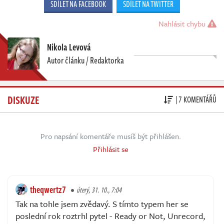
SDÍLET NA FACEBOOK
SDÍLET NA TWITTER
Nahlásit chybu
Nikola Levová
Autor článku / Redaktorka
DISKUZE
| 7 KOMENTÁŘŮ
Pro napsání komentáře musíš být přihlášen.
Přihlásit se
theqwertz7
úterý, 31. 10., 7:04
Tak na tohle jsem zvědavý. S tímto typem her se
poslední rok roztrhl pytel - Ready or Not, Unrecord,