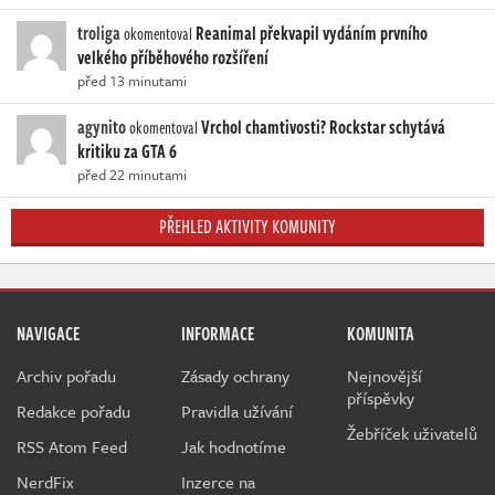
troliga
Reanimal překvapil vydáním prvního
okomentoval
velkého příběhového rozšíření
před 13 minutami
agynito
Vrchol chamtivosti? Rockstar schytává
okomentoval
kritiku za GTA 6
před 22 minutami
PŘEHLED AKTIVITY KOMUNITY
NAVIGACE
INFORMACE
KOMUNITA
Archiv pořadu
Zásady ochrany
Nejnovější
příspěvky
Redakce pořadu
Pravidla užívání
Žebříček uživatelů
RSS Atom Feed
Jak hodnotíme
NerdFix
Inzerce na