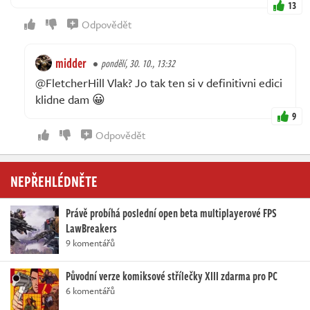
13
Odpovědět
midder
pondělí, 30. 10., 13:32
@FletcherHill Vlak? Jo tak ten si v definitivni edici
klidne dam 😀
9
Odpovědět
NEPŘEHLÉDNĚTE
Právě probíhá poslední open beta multiplayerové FPS
LawBreakers
9 komentářů
Původní verze komiksové střílečky XIII zdarma pro PC
6 komentářů