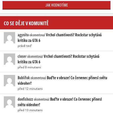
JAK HODNOTÍME
CO SE DĚJE V KOMUNITĚ
agynito
Vrchol chamtivosti? Rockstar schytává
okomentoval
kritiku za GTA 6
právě teď
closer
Vrchol chamtivosti? Rockstar schytává
okomentoval
kritiku za GTA 6
před 8 minutami
Bublifuk
Buďte v obraze! Co červenec přinesl světu
okomentoval
videoher?
před 12 minutami
donfishozz
Buďte v obraze! Co červenec přinesl
okomentoval
světu videoher?
před 13 minutami