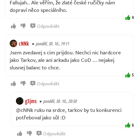
Fallujah.. Ale věřím, že zlaté české ručičky nám
dopraví něco speciálního.
4
Odpovědět
cNNk
pondělí, 30. 10., 19:11
Jsem zvedavej s cim prijdou. Nechci nic hardcore
jako Tarkov, ale ani arkadu jako CoD ... nejakej
slusnej balanc to chce.
5
Odpovědět
g3jms
pondělí, 30. 10., 20:50
@cNNk ruku na srdce, tarkov by tu konkurenci
potřeboval jako sůl :D
6
Odpovědět