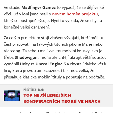
Živě
Ve studiu
Madfinger Games
to vypadá, že se dějí velké
věci. Už v loni jsme psali o
novém herním projektu
,
který se postupně rýsuje. Nyní to vypadá, že se chystá
konečně velké oznámení.
Za celým projektem stojí zkušení vývojáři, kteří měli tu
čest pracovat i na takových titulech jako je Mafie nebo
Vietcong. Za sebou mají kvalitní mobilní kousky jako je
třeba
Shadowgun
. Teď si ale chtějí ukrojit větší sousto,
vyměnili Unity za
Unreal Engine 5
a chystají daleko větší
hru, která je svou ambiciózností tak moc velká, že
přesahuje klasické mobilní tituly a poputuje na počítače.
TOP NEJŠÍLENĚJŠÍCH
KONSPIRAČNÍCH TEORIÍ VE HRÁCH