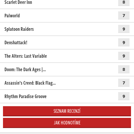
Scarlet Deer Inn
8
Palworld
7
Splatoon Raiders
9
Denshattack!
9
The Alters: Last Variable
9
Doom: The Dark Ages |…
8
Assassin’s Creed: Black Flag…
7
Rhythm Paradise Groove
9
SEZNAM RECENZÍ
JAK HODNOTÍME