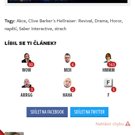
Tagy:
Akce
,
Clive Barker's Hellraiser: Revival
,
Drama
,
Horor
,
napětí
,
Saber Interactive
,
strach
LÍBIL SE TI ČLÁNEK?
30
6
163
WOW
MEH
HMMM
3
2
5
ARRGG
HAHA
F
SDÍLET NA FACEBOOK
SDÍLET NA TWITTER
Nahlásit chybu