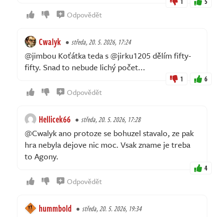
1
5
Odpovědět
Cwalyk
středa, 20. 5. 2026, 17:24
@jimbou Koťátka teda s @jirku1205 dělím fifty-
fifty. Snad to nebude lichý počet...
1
6
Odpovědět
Hellicek66
středa, 20. 5. 2026, 17:28
@Cwalyk ano protoze se bohuzel stavalo, ze pak
hra nebyla dejove nic moc. Vsak zname je treba
to Agony.
4
Odpovědět
hummbold
středa, 20. 5. 2026, 19:34