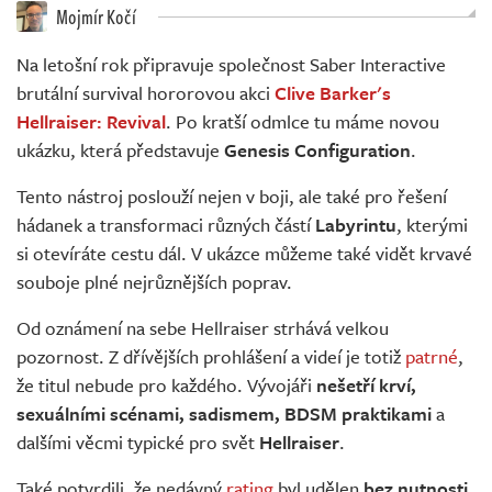
Živě
Mojmír Kočí
Na letošní rok připravuje společnost Saber Interactive
brutální survival hororovou akci
Clive Barker's
Hellraiser: Revival
. Po kratší odmlce tu máme novou
ukázku, která představuje
Genesis Configuration
.
Tento nástroj poslouží nejen v boji, ale také pro řešení
hádanek a transformaci různých částí
Labyrintu
, kterými
si otevíráte cestu dál. V ukázce můžeme také vidět krvavé
souboje plné nejrůznějších poprav.
Od oznámení na sebe Hellraiser strhává velkou
pozornost. Z dřívějších prohlášení a videí je totiž
patrné
,
že titul nebude pro každého. Vývojáři
nešetří
krví,
sexuálními scénami, sadismem, BDSM praktikami
a
dalšími věcmi typické pro svět
Hellraiser
.
Také potvrdili, že nedávný
rating
byl udělen
bez nutnosti