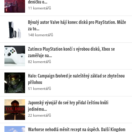
deníčku o…
11 komentářů
Bývalý autor Valve hájí konec disků pro PlayStation. Může
za to…
148 komentářů
Zatímco PlayStation končí s výrobou disků, Xbox se
zaměřuje na…
82 komentářů
Halo: Campaign Evolved je naleštěný základ se zbytečnou
přílohou
51 komentářů
Japonský vývojář do své hry přidal češtinu kvůli
jedinému…
22 komentářů
Warhorse nehodlá měnit recept na úspěch. Další Kingdom