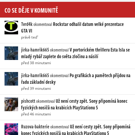
CO SE DĚJE V KOMUNITĚ
Tvrd4k
Rockstar odhalil datum velké prezentace
okomentoval
GTA VI
právě teď
jirka-hamrik665
V portorickém thrilleru Esta Isla se
okomentoval
mladý rybář zaplete do světa zločinu a násilí
před 38 minutami
jirka-hamrik665
Po grafikách a pamětech přijdou na
okomentoval
řadu základní desky
před 39 minutami
pishcott
Už není cesty zpět. Sony připomíná konec
okomentoval
fyzických nosičů na krabicích PlayStationu 5
před 46 minutami
Ruzova-bakterie
Už není cesty zpět. Sony připomíná
okomentoval
konec fyzických nosičů na krabicích PlayStationu 5