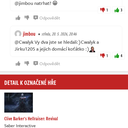
@jimbou natrhat? 😁
1
3
Odpovědět
jimbou
středa, 20. 5. 2026, 20:46
@Cwalyk Vy dva jste se hledali:)Cwalyk a
Jirku1205 a jejich domácí koťátko :)
1
4
Odpovědět
DETAIL K OZNAČENÉ HŘE
Clive Barker's Hellraiser: Revival
Saber Interactive