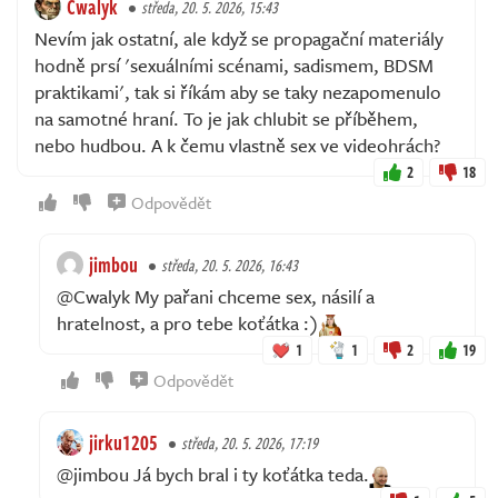
Cwalyk
středa, 20. 5. 2026, 15:43
Nevím jak ostatní, ale když se propagační materiály
hodně prsí 'sexuálními scénami, sadismem, BDSM
praktikami', tak si říkám aby se taky nezapomenulo
na samotné hraní. To je jak chlubit se příběhem,
nebo hudbou. A k čemu vlastně sex ve videohrách?
2
18
Odpovědět
jimbou
středa, 20. 5. 2026, 16:43
@Cwalyk My pařani chceme sex, násilí a
hratelnost, a pro tebe koťátka :)
1
1
2
19
Odpovědět
jirku1205
středa, 20. 5. 2026, 17:19
@jimbou Já bych bral i ty koťátka teda.