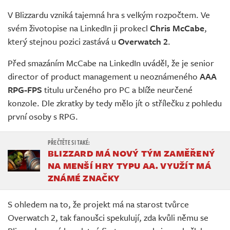
Živě
V Blizzardu vzniká tajemná hra s velkým rozpočtem. Ve
svém životopise na LinkedIn ji prokecl
Chris McCabe
,
který stejnou pozici zastává u
Overwatch 2
.
Před smazáním McCabe na LinkedIn uváděl, že je senior
director of product management u neoznámeného
AAA
RPG-FPS
titulu určeného pro PC a blíže neurčené
konzole. Dle zkratky by tedy mělo jít o střílečku z pohledu
první osoby s RPG.
BLIZZARD MÁ NOVÝ TÝM ZAMĚŘENÝ
NA MENŠÍ HRY TYPU AA. VYUŽÍT MÁ
ZNÁMÉ ZNAČKY
S ohledem na to, že projekt má na starost tvůrce
Overwatch 2, tak fanoušci spekulují, zda kvůli němu se