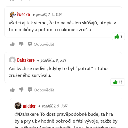
iwecko
pondělí, 2. 9., 9:35
všetci aj tak vieme, že to na nás len skúšajú, utopia v
tom milióny a potom to nakoniec zrušia
9
Odpovědět
Dahakere
pondělí, 2. 9., 5:31
Ani bych se nedivil, kdyby to byl "potrat" z toho
zrušeného survivalu.
13
Odpovědět
midder
pondělí, 2. 9., 7:47
@Dahakere To dost pravěpodobně bude, ta hra
byla prý už v hodně pokročilé fázi vývoje, takže by
byla škoda všechno zahodit. Je asi jen otázkou co