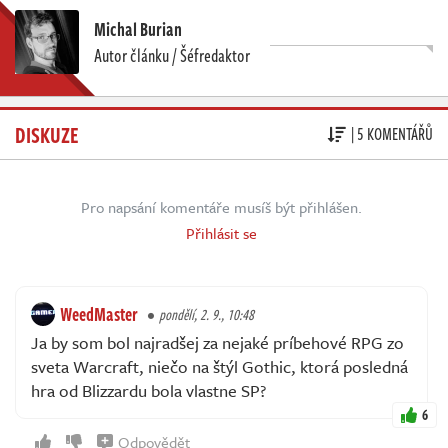
Michal Burian
Autor článku / Šéfredaktor
DISKUZE
| 5 KOMENTÁŘŮ
Pro napsání komentáře musíš být přihlášen.
Přihlásit se
WeedMaster
pondělí, 2. 9., 10:48
Ja by som bol najradšej za nejaké príbehové RPG zo
sveta Warcraft, niečo na štýl Gothic, ktorá posledná
hra od Blizzardu bola vlastne SP?
6
Odpovědět