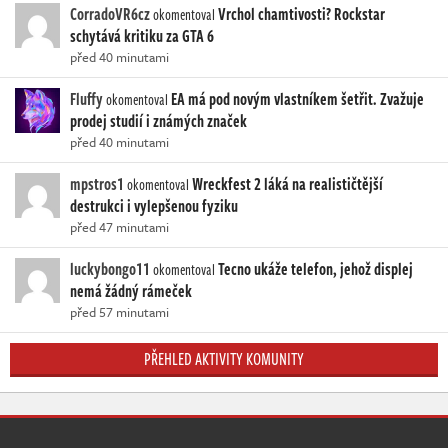
CorradoVR6cz
Vrchol chamtivosti? Rockstar
okomentoval
schytává kritiku za GTA 6
před 40 minutami
Fluffy
EA má pod novým vlastníkem šetřit. Zvažuje
okomentoval
prodej studií i známých značek
před 40 minutami
mpstros1
Wreckfest 2 láká na realističtější
okomentoval
destrukci i vylepšenou fyziku
před 47 minutami
luckybongo11
Tecno ukáže telefon, jehož displej
okomentoval
nemá žádný rámeček
před 57 minutami
PŘEHLED AKTIVITY KOMUNITY