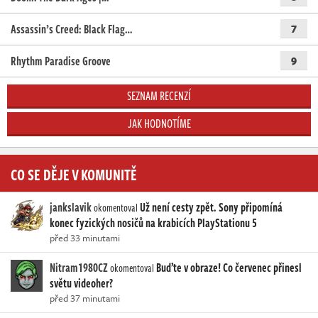
Assassin’s Creed: Black Flag…
7
Rhythm Paradise Groove
9
SEZNAM RECENZÍ
JAK HODNOTÍME
CO SE DĚJE V KOMUNITĚ
jankslavik
Už není cesty zpět. Sony připomíná
okomentoval
konec fyzických nosičů na krabicích PlayStationu 5
před 33 minutami
Nitram1980CZ
Buďte v obraze! Co červenec přinesl
okomentoval
světu videoher?
před 37 minutami