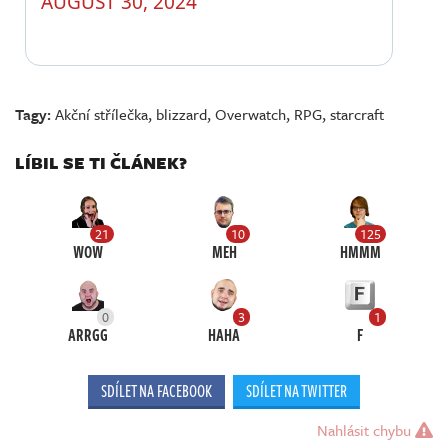
AUGUST 30, 2024
Tagy:
Akční střílečka
,
blizzard
,
Overwatch
,
RPG
,
starcraft
LÍBIL SE TI ČLÁNEK?
21
10
125
WOW
MEH
HMMM
0
3
1
ARRGG
HAHA
F
SDÍLET NA FACEBOOK
SDÍLET NA TWITTER
Nahlásit chybu