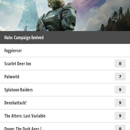
Halo: Campaign Evolved
Fogpiercer
Scarlet Deer Inn
8
Palworld
7
Splatoon Raiders
9
Denshattack!
9
The Alters: Last Variable
9
Doom: The Dark Ages |…
8