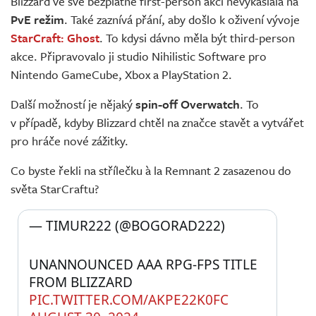
Blizzard ve své bezplatné first-person akci nevykašlala na
PvE režim
. Také zaznívá přání, aby došlo k oživení vývoje
StarCraft: Ghost
. To kdysi dávno měla být third-person
akce. Připravovalo ji studio Nihilistic Software pro
Nintendo GameCube, Xbox a PlayStation 2.
Další možností je nějaký
spin-off Overwatch
. To
v případě, kdyby Blizzard chtěl na značce stavět a vytvářet
pro hráče nové zážitky.
Co byste řekli na střílečku à la Remnant 2 zasazenou do
světa StarCraftu?
— TIMUR222 (@BOGORAD222) 
UNANNOUNCED AAA RPG-FPS TITLE 
FROM BLIZZARD 
PIC.TWITTER.COM/AKPE22K0FC