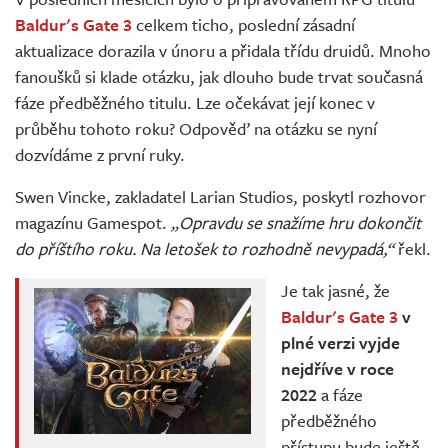
Živě
Baldur's Gate 3
celkem ticho, poslední zásadní
aktualizace dorazila v únoru a přidala třídu druidů. Mnoho
fanoušků si klade otázku, jak dlouho bude trvat současná
fáze předběžného titulu. Lze očekávat její konec v
průběhu tohoto roku? Odpověď na otázku se nyní
dozvídáme z první ruky.
Swen Vincke, zakladatel Larian Studios, poskytl rozhovor
magazínu Gamespot.
„Opravdu se snažíme hru dokončit
do příštího roku. Na letošek to rozhodně nevypadá,“
řekl.
Je tak jasné, že
Baldur's Gate 3
v
plné verzi vyjde
nejdříve v roce
2022
a fáze
předběžného
přístupu bude ještě