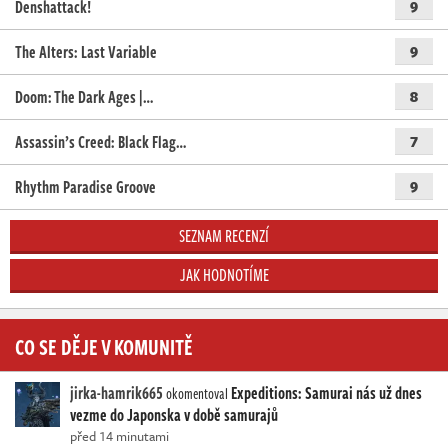
Denshattack!
9
The Alters: Last Variable
9
Doom: The Dark Ages |…
8
Assassin’s Creed: Black Flag…
7
Rhythm Paradise Groove
9
SEZNAM RECENZÍ
JAK HODNOTÍME
CO SE DĚJE V KOMUNITĚ
jirka-hamrik665
Expeditions: Samurai nás už dnes
okomentoval
vezme do Japonska v době samurajů
před 14 minutami