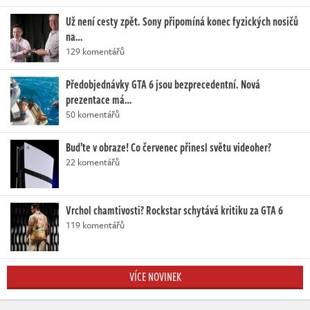
Už není cesty zpět. Sony připomíná konec fyzických nosičů
na…
129 komentářů
Předobjednávky GTA 6 jsou bezprecedentní. Nová
prezentace má…
50 komentářů
Buďte v obraze! Co červenec přinesl světu videoher?
22 komentářů
Vrchol chamtivosti? Rockstar schytává kritiku za GTA 6
119 komentářů
VÍCE NOVINEK