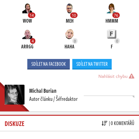
14
10
76
WOW
MEH
HMMM
4
0
0
ARRGG
HAHA
F
SDÍLET NA FACEBOOK
SDÍLET NA TWITTER
Nahlásit chybu
Michal Burian
Autor článku / Šéfredaktor
DISKUZE
| 0 KOMENTÁŘŮ