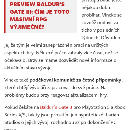
PREVIEW BALDUR'S
nějakou dobu
GATE III: ČÍM JE TOTO
probíhat. Vincke se
MASIVNÍ RPG
rovněž omluvil za
VÝJIMEČNÉ?
ticho v posledních
týdnech. Důvodem
je, že tým je velmi zaneprázdněn prací na určitých
aspektech hry. Některé práce zabraly více času, než se
očekávalo. Brzy se máme dozvědět nové informace o
aktuálním stavu vývoje.
Vincke také
poděkoval komunitě za četné připomínky
,
které chtějí vývojáři zapracovat do své práce. Na
problémy budou brzy reagovat aktualizacemi hry.
Pokud čekáte na
Baldur's Gate 3
pro PlayStation 5 a Xbox
Series X/S, tak ty jsou prozatím jen hypotetické. Larian
Studios o jejich vývoji rozhodnou až po dokončení PC
verze.