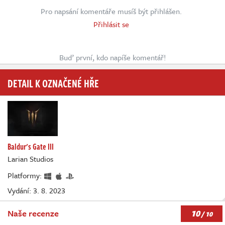
Pro napsání komentáře musíš být přihlášen.
Přihlásit se
Buď první, kdo napíše komentář!
DETAIL K OZNAČENÉ HŘE
Baldur's Gate III
Larian Studios
Platformy:
Vydání: 3. 8. 2023
10
Naše recenze
/ 10