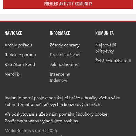
PŘEHLED AKTIVITY KOMUNITY
NAVIGACE
INFORMACE
KOMUNITA
Archiv pořadu
Zásady ochrany
Nejnovější
příspěvky
Redakce pořadu
Pravidla užívání
Žebříček uživatelů
RSS Atom Feed
Jak hodnotíme
NerdFix
Inzerce na
Indianovi
Indian je herní projekt sdružující hráče a hráčky všeho věku
kolem témat o počítačových a konzolových hrách.
Při poskytování služeb nám pomáhají soubory cookie.
Používáním webu vyjadřujete souhlas.
MediaRealms s.r.o.
© 2026