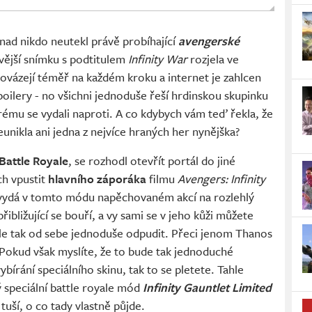
ad nikdo neutekl právě probíhající
avengerské
ovější snímku s podtitulem
Infinity War
rozjela ve
vázejí téměř na každém kroku a internet je zahlcen
ilery - no všichni jednoduše řeší hrdinskou skupinku
ému se vydali naproti. A co kdybych vám teď řekla, že
unikla ani jedna z nejvíce hraných her nynějška?
attle Royale
, se rozhodl otevřít portál do jiné
ch vpustit
hlavního záporáka
filmu
Avengers: Infinity
vydá v tomto módu napěchovaném akcí na rozlehlý
řibližující se bouří, a vy sami se v jeho kůži můžete
ele tak od sebe jednoduše odpudit. Přeci jenom Thanos
 Pokud však myslíte, že to bude tak jednoduché
 vybírání speciálního skinu, tak to se pletete. Tahle
ý speciální battle royale mód
Infinity Gauntlet Limited
 tuší, o co tady vlastně půjde.