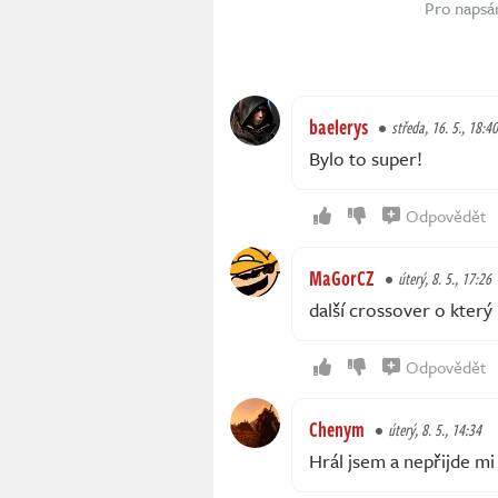
Pro napsá
baelerys
středa, 16. 5., 18:40
Bylo to super!
Odpovědět
MaGorCZ
úterý, 8. 5., 17:26
další crossover o který
Odpovědět
Chenym
úterý, 8. 5., 14:34
Hrál jsem a nepřijde mi 