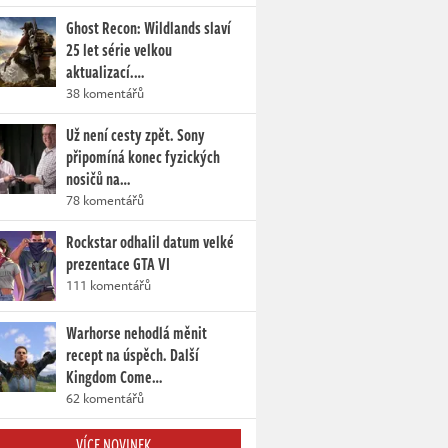
Ghost Recon: Wildlands slaví
25 let série velkou
aktualizací.…
38 komentářů
Už není cesty zpět. Sony
připomíná konec fyzických
nosičů na…
78 komentářů
Rockstar odhalil datum velké
prezentace GTA VI
111 komentářů
Warhorse nehodlá měnit
recept na úspěch. Další
Kingdom Come…
62 komentářů
VÍCE NOVINEK