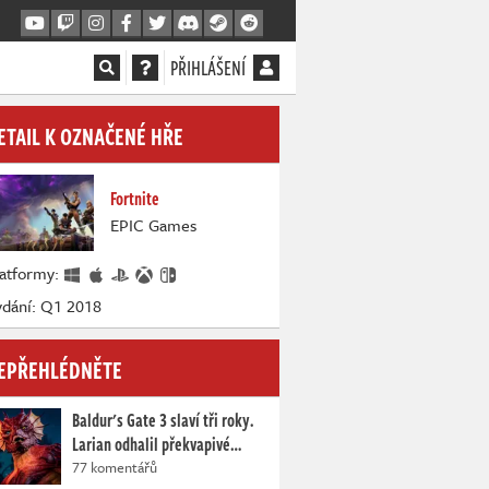
PŘIHLÁŠENÍ
ETAIL K OZNAČENÉ HŘE
Fortnite
EPIC Games
latformy:
ydání: Q1 2018
EPŘEHLÉDNĚTE
Baldur's Gate 3 slaví tři roky.
Larian odhalil překvapivé…
77 komentářů