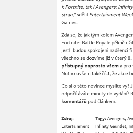
k Fortnite, tak i Avengers: Infini
stran,“
sdělil
Entertainment Week
Games.
Zdá se, že jak tým kolem Avenger
Fortnite: Battle Royale pěkně užil
jestli budou spokojeni nadšenci f
všechno se dozvíme již v úterý
8.
přístupný naprosto všem
a pro
Nutno ovšem také říct, že akce 
Co si o této novince myslíte vy? J
odpočítáváte minuty do vydání?
komentářů
pod článkem.
Zdroj:
Tagy:
Avengers
,
Av
Entertainment
Infinity Gauntlet
,
In