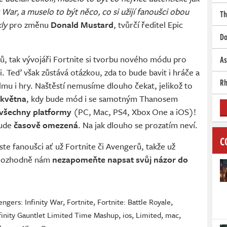
ty War, a muselo to být něco, co si užijí fanoušci obou
Th
ly
pro změnu
Donald Mustard
, tvůrčí ředitel Epic
Do
ů, tak vývojáři Fortnite si tvorbu nového módu pro
As
i. Teď však zůstává otázkou, zda to bude bavit i hráče a
Rh
ilmu i hry. Naštěstí nemusíme dlouho čekat, jelikož to
 května
, kdy bude mód i se samotným Thanosem
všechny platformy
(PC, Mac, PS4, Xbox One a iOS)!
bude
časově omezená
. Na jak dlouho se prozatím neví.
C
ste fanoušci ať už Fortnite či Avengerů, takže už
 Rozhodně nám
nezapomeňte napsat
svůj názor
do
engers: Infinity War
,
Fortnite
,
Fortnite: Battle Royale
,
finity Gauntlet Limited Time Mashup
,
ios
,
Limited
,
mac
,