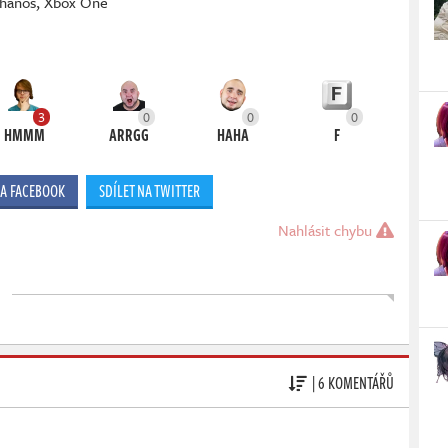
hanos
,
Xbox One
3
0
0
0
HMMM
ARRGG
HAHA
F
NA FACEBOOK
SDÍLET NA TWITTER
Nahlásit chybu
| 6 KOMENTÁŘŮ