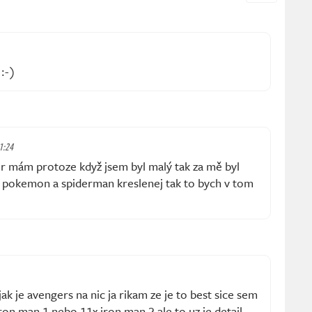
:-)
21:24
er mám protoze když jsem byl malý tak za mě byl
 pokemon a spiderman kreslenej tak to bych v tom
jak je avengers na nic ja rikam ze je to best sice sem
iron man 1 nebo 11x iron man 2 ale to uz je detail