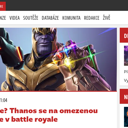
RE
NZE
VIDEA
SOUTĚŽE
DATABÁZE
KOMUNITA
REDAKCE
ŽIVĚ
D
P
V
N
21:04
te? Thanos se na omezenou
 v battle royale