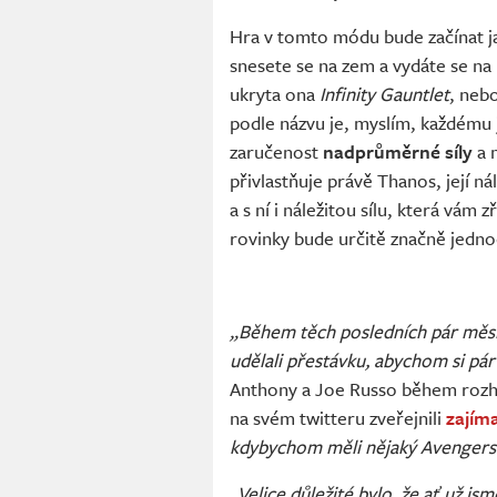
Hra v tomto módu bude začínat ja
snesete se na zem a vydáte se na
ukryta ona
Infinity Gauntlet
,
nebo
podle názvu je, myslím, každému 
zaručenost
nadprůměrné síly
a 
přivlastňuje právě Thanos, její n
a s ní i náležitou sílu, která vám 
rovinky bude určitě značně jedno
„Během těch posledních pár měsíců
udělali přestávku, abychom si pár
Anthony a Joe Russo během roz
na svém twitteru zveřejnili
zajím
kdybychom měli nějaký Avengers
„Velice důležité bylo, že ať už js