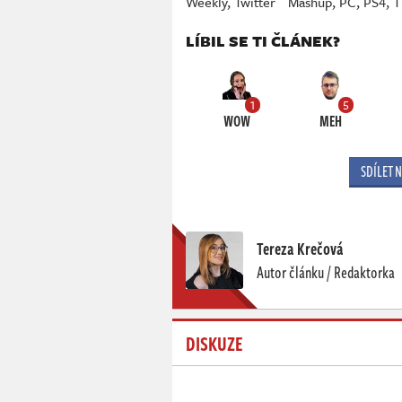
Weekly
,
Twitter
Mashup
,
PC
,
PS4
,
T
LÍBIL SE TI ČLÁNEK?
1
5
WOW
MEH
SDÍLET 
Tereza Krečová
Autor článku / Redaktorka
DISKUZE