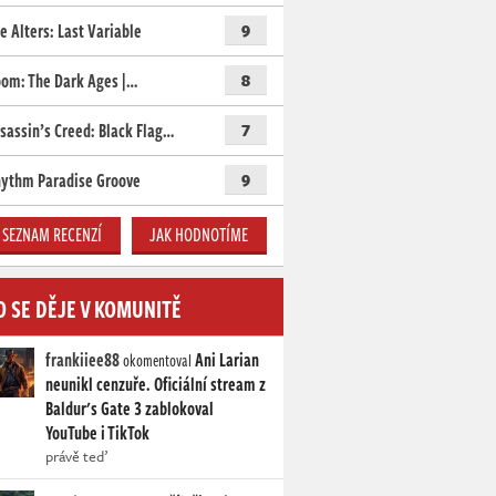
e Alters: Last Variable
9
om: The Dark Ages |…
8
sassin’s Creed: Black Flag…
7
ythm Paradise Groove
9
SEZNAM RECENZÍ
JAK HODNOTÍME
O SE DĚJE V KOMUNITĚ
frankiiee88
Ani Larian
okomentoval
neunikl cenzuře. Oficiální stream z
Baldur's Gate 3 zablokoval
YouTube i TikTok
právě teď