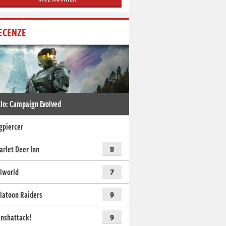
ECENZE
lo: Campaign Evolved
gpiercer
arlet Deer Inn
8
lworld
7
latoon Raiders
9
nshattack!
9