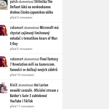
patch
Střílečka The
okomentoval
Defiant láká na neokoukanou
druhou čínsko-japonskou válku
před 3 minutami
cukamart
Microsoft má
okomentoval
chystat zajímavý limitovaný
ovladač s tematikou Gears of War:
E-Day
před 5 minutami
cukamart
Final Fantasy
okomentoval
7 Revelation míří na Gamescom.
Fanoušci se dočkají nových záběrů
před 10 minutami
RiniX
Ani Larian
okomentoval
neunikl cenzuře. Oficiální stream z
Baldur's Gate 3 zablokoval
YouTube i TikTok
před 11 minutami