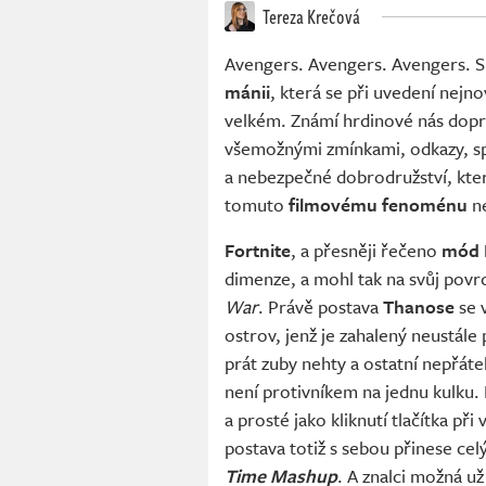
Tereza Krečová
Avengers. Avengers. Avengers. Sn
mánii
, která se při uvedení nejn
velkém. Známí hrdinové nás dopro
všemožnými zmínkami, odkazy, spo
a nebezpečné dobrodružství, kter
tomuto
filmovému fenoménu
ne
Fortnite
, a přesněji řečeno
mód B
dimenze, a mohl tak na svůj povr
War
. Právě postava
Thanose
se 
ostrov, jenž je zahalený neustále p
prát zuby nehty a ostatní nepřát
není protivníkem na jednu kulku.
a prosté jako kliknutí tlačítka při
postava totiž s sebou přinese cel
Time Mashup
. A znalci možná už