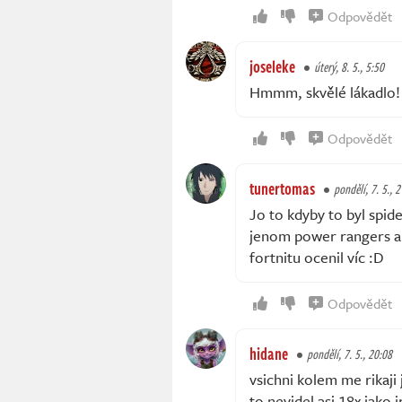
Odpovědět
joseleke
úterý, 8. 5., 5:50
Hmmm, skvělé lákadlo! 
Odpovědět
tunertomas
pondělí, 7. 5., 
Jo to kdyby to byl spid
jenom power rangers a
fortnitu ocenil víc :D
Odpovědět
hidane
pondělí, 7. 5., 20:08
vsichni kolem me rikaji 
to nevidel asi 18x jako 