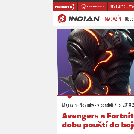
REALMERCH.STO
MAGAZÍN
RECE
Magazín
·
Novinky
·
v pondělí
7. 5. 2018 
Avengers a Fortni
dobu pouští do boje