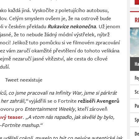
ko každá jiná. Vyskočíte z poletujícího autobusu,
 lov. Celým smyslem ovšem je, že na ostrově bude
R
li v českém překladu
Rukavice nekonečna
. Už jenom
jasné, že to nebude žádný módní výstřelek, nýbrž
moci! Jelikož tuto pomůcku si ve filmovém zpracování
ález vám zaručí okamžité převtělení do tohoto velikána
zřejmě nezaručí jasné vítězství, ale cesta do cílové
Ha
duší.
Fo
Tweet neexistuje
Sc
, co jsme pracovali na Infinity War, jsme si párkrát
 her zahráli,“
vyjádřili se o Fortnite
režiséři Avengerů
Pa
hovoru pro
Entertainment Weekly
, kteří zároveň
avý teaser
.
„A vtom nás napadlo, jak skvělé by bylo,
Sp
-Fortnite mashup.“
De
me udělali cokoli, muselo to být co nejvíce autentické jak