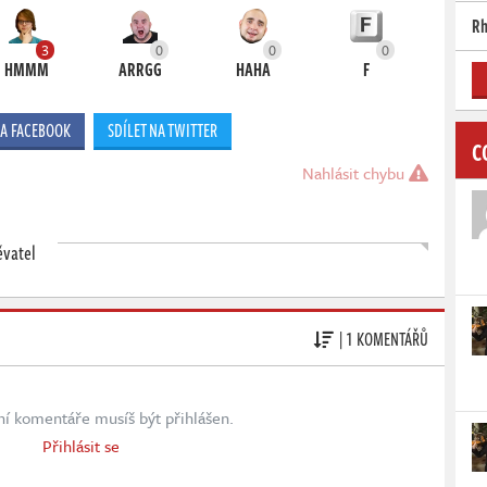
Rh
3
0
0
0
HMMM
ARRGG
HAHA
F
NA FACEBOOK
SDÍLET NA TWITTER
C
Nahlásit chybu
ěvatel
| 1 KOMENTÁŘŮ
ní komentáře musíš být přihlášen.
Přihlásit se