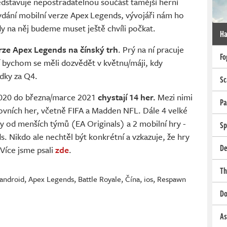
ředstavuje nepostradatelnou součást tamější herní
dání mobilní verze Apex Legends, vývojáři nám ho
edy na něj budeme muset ještě chvíli počkat.
Ha
rze Apex Legends na čínský trh
. Prý na ní pracuje
Fo
í bychom se měli dozvědět v květnu/máji, kdy
edky za Q4.
Sc
2020 do března/marce 2021
chystají 14 her.
Mezi nimi
Pa
tovních her, včetně FIFA a Madden NFL. Dále 4 velké
4 hry od menších týmů (EA Originals) a 2 mobilní hry -
Sp
. Nikdo ale nechtěl být konkrétní a vzkazuje, že hry
De
Více jsme psali
zde
.
Th
android
,
Apex Legends
,
Battle Royale
,
Čína
,
ios
,
Respawn
Do
As