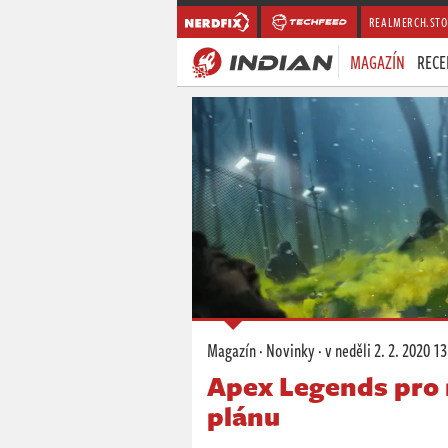
REALMERCH.STO
MAGAZÍN
RECE
Magazín
·
Novinky
·
v neděli
2. 2. 2020 13
Apex Legends pro m
plánu