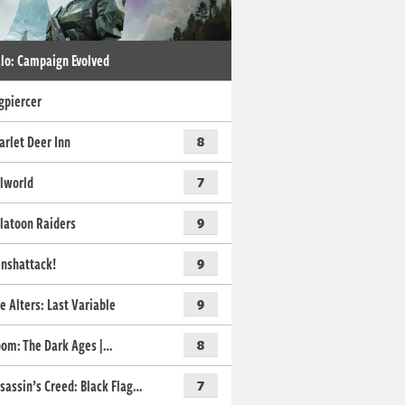
lo: Campaign Evolved
gpiercer
arlet Deer Inn
8
lworld
7
latoon Raiders
9
nshattack!
9
e Alters: Last Variable
9
om: The Dark Ages |…
8
sassin’s Creed: Black Flag…
7