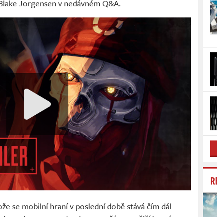
A Blake Jorgensen v nedávném Q&A.
R
že se mobilní hraní v poslední době stává čím dál