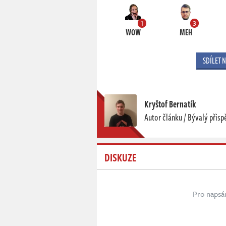
1
3
WOW
MEH
SDÍLET 
Kryštof Bernatík
Autor článku / Bývalý přisp
DISKUZE
Pro napsá