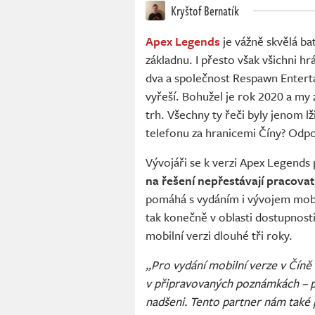
Kryštof Bernatík
Apex Legends
je vážně skvělá ba
základnu. I přesto však všichni h
dva a společnost Respawn Enterta
vyřeší. Bohužel je rok 2020 a my
trh. Všechny ty řeči byly jenom l
telefonu za hranicemi Číny? Odp
Vývojáři se k verzi Apex Legends
na řešení nepřestávají pracovat
pomáhá s vydáním i vývojem mobil
tak konečně v oblasti dostupnost
mobilní verzi dlouhé tři roky.
„Pro vydání mobilní verze v Číně 
v připravovaných poznámkách – pr
nadšeni. Tento partner nám také