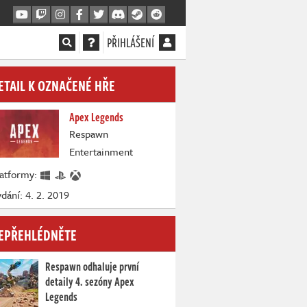
PŘIHLÁŠENÍ
ETAIL K OZNAČENÉ HŘE
Apex Legends
Respawn
Entertainment
latformy:
dání: 4. 2. 2019
EPŘEHLÉDNĚTE
Respawn odhaluje první
detaily 4. sezóny Apex
Legends