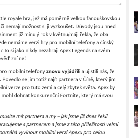
ttle royale hra, jež má poměrně velkou fanouškovskou
ráči nemají možnost si ji vyzkoušet. Důvody jsou hned
inment již minulý rok v květnu/máji řekla, že oba
 zde nemáme verzi hry pro mobilní telefony a čínský
ži? To si jako nikdy nezahraji Apex Legends na svém
ověď zní ne!
 pro mobilní telefony
znovu vyjádřil
i a ujistili nás, že
. Povedlo se jim totiž najít partnera v Číně, který jim
ní verze pro tuto zemi a celý zbytek světa. Apex by
i mohl dohnat konkurenční Fortnite, který má svou
musíte mít partnera a my – jak jsme již dnes řekli
acujeme s partnerem a jsme z této příležitosti velmi
 pomáhá vyvinout mobilní verzi Apexu pro celou