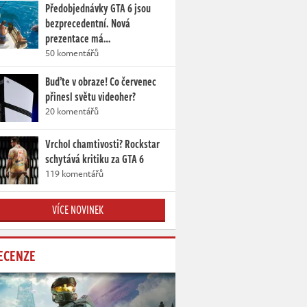
Předobjednávky GTA 6 jsou
bezprecedentní. Nová
prezentace má…
50 komentářů
Buďte v obraze! Co červenec
přinesl světu videoher?
20 komentářů
Vrchol chamtivosti? Rockstar
schytává kritiku za GTA 6
119 komentářů
VÍCE NOVINEK
ECENZE