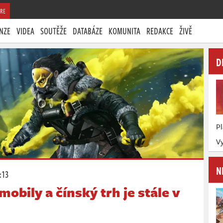
RE
NZE
VIDEA
SOUTĚŽE
DATABÁZE
KOMUNITA
REDAKCE
ŽIVĚ
D
P
Vy
N
:13
obily a čínský trh je stále v