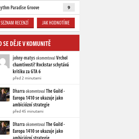
ythm Paradise Groove
9
SEZNAM RECENZÍ
JAK HODNOTÍME
O SE DĚJE V KOMUNITĚ
johny-matys
Vrchol
okomentoval
chamtivosti? Rockstar schytává
kritiku za GTA 6
před 2 minutami
Dharra
The Guild -
okomentoval
Europa 1410 se ukazuje jako
ambiciózní strategie
před 45 minutami
Dharra
The Guild -
okomentoval
Europa 1410 se ukazuje jako
ambiciózní strategie