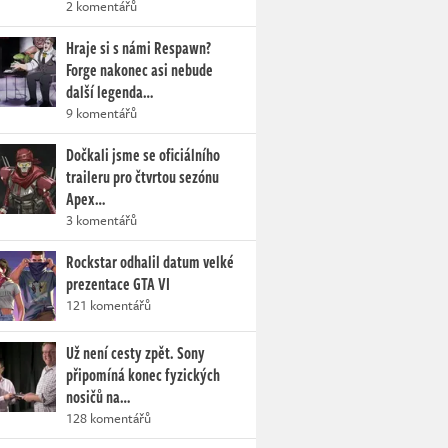
2 komentářů
Hraje si s námi Respawn?
Forge nakonec asi nebude
další legenda…
9 komentářů
Dočkali jsme se oficiálního
traileru pro čtvrtou sezónu
Apex…
3 komentářů
Rockstar odhalil datum velké
prezentace GTA VI
121 komentářů
Už není cesty zpět. Sony
připomíná konec fyzických
nosičů na…
128 komentářů