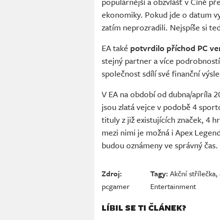
populárnější a obzvlášť v Číně p
ekonomiky. Pokud jde o datum vy
zatím neprozradili. Nejspíše si t
EA také
potvrdilo příchod PC ve
stejný partner a více podrobnost
společnost sdílí své finanční výsl
V EA na období od dubna/apríla 
jsou zlatá vejce v podobě 4 spor
tituly z již existujících značek, 
mezi nimi je možná i Apex Legends
budou oznámeny ve správný čas. 
Zdroj:
Tagy:
Akční střílečka
,
pcgamer
Entertainment
LÍBIL SE TI ČLÁNEK?