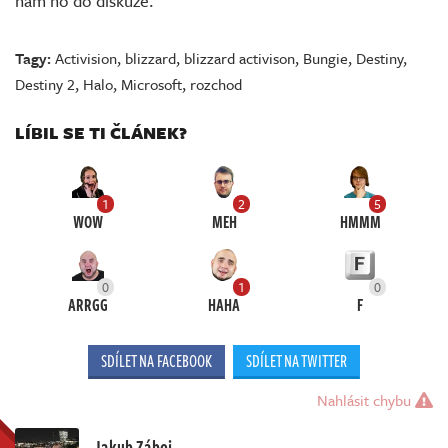
nám ho do diskuze.
Tagy:
Activision
,
blizzard
,
blizzard activison
,
Bungie
,
Destiny
,
Destiny 2
,
Halo
,
Microsoft
,
rozchod
LÍBIL SE TI ČLÁNEK?
1
2
5
WOW
MEH
HMMM
0
1
0
ARRGG
HAHA
F
SDÍLET NA FACEBOOK
SDÍLET NA TWITTER
Nahlásit chybu
Jakub Záboj