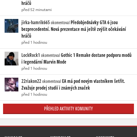
hráčů
před 52 minutami
jirka-hamrik665
Předobjednávky GTA 6 jsou
okomentoval
bezprecedentní. Nová prezentace má ještě zvýšit očekávání
hráčů
před 1 hodinou
LockRock1
Gothic 1 Remake dostane podporu modů
okomentoval
i legendární Marvin Mode
před 1 hodinou
22riakon22
EA má pod novým vlastníkem šetřit.
okomentoval
Zvažuje prodej studií i známých značek
před 1 hodinou
PŘEHLED AKTIVITY KOMUNITY