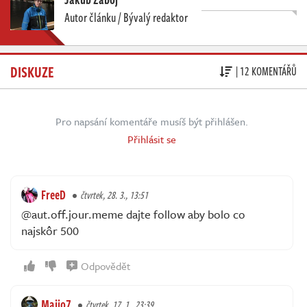
Autor článku / Bývalý redaktor
DISKUZE
| 12 KOMENTÁŘŮ
Pro napsání komentáře musíš být přihlášen.
Přihlásit se
FreeD
čtvrtek, 28. 3., 13:51
@aut.off.jour.meme dajte follow aby bolo co
najskôr 500
Odpovědět
Majjo7
čtvrtek, 17. 1., 23:39