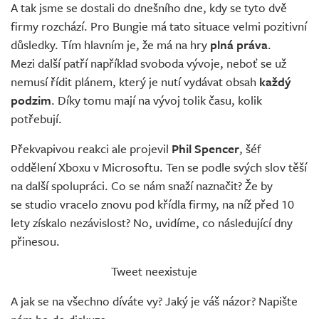
A tak jsme se dostali do dnešního dne, kdy se tyto dvě
firmy rozchází. Pro Bungie má tato situace velmi pozitivní
důsledky. Tím hlavním je, že má na hry
plná práva
.
Mezi další patří například svoboda vývoje, neboť se už
nemusí řídit plánem, který je nutí vydávat obsah
každý
podzim
. Díky tomu mají na vývoj tolik času, kolik
potřebují.
Překvapivou reakci ale projevil
Phil Spencer
, šéf
oddělení Xboxu v Microsoftu. Ten se podle svých slov těší
na další spolupráci. Co se nám snaží naznačit? Že by
se studio vracelo znovu pod křídla firmy, na níž před 10
lety získalo nezávislost? No, uvidíme, co následující dny
přinesou.
Tweet neexistuje
A jak se na všechno díváte vy? Jaký je váš názor? Napište