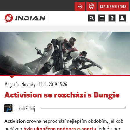
REALMERCH.STORE
Magazín
Recenze
Videa
Soutěže
Magazín
·
Novinky
·
11. 1. 2019 15:26
Databáze
Activision se rozchází s Bungie
Komunita
Jakub Záboj
Redakce
Activision
zrovna neprochází nejlepším obdobím, jelikož
nedávno
byla ukončena podpora e-sportu
jedné z her