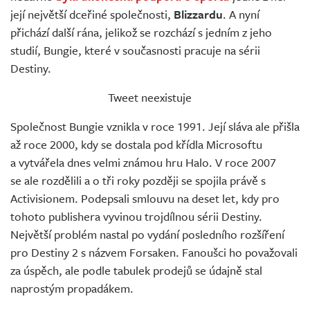
Živě
její největší dceřiné společnosti,
Blizzardu
. A nyní
přichází další rána, jelikož se rozchází s jedním z jeho
studií, Bungie, které v současnosti pracuje na sérii
Destiny.
Tweet neexistuje
Společnost Bungie vznikla v roce 1991. Její sláva ale přišla
až roce 2000, kdy se dostala pod křídla Microsoftu
a vytvářela dnes velmi známou hru Halo. V roce 2007
se ale rozdělili a o tři roky později se spojila právě s
Activisionem. Podepsali smlouvu na deset let, kdy pro
tohoto publishera vyvinou trojdílnou sérii Destiny.
Největší problém nastal po vydání posledního rozšíření
pro Destiny 2 s názvem Forsaken. Fanoušci ho považovali
za úspěch, ale podle tabulek prodejů se údajně stal
naprostým propadákem.