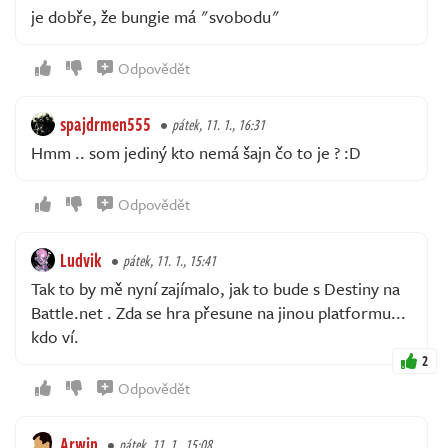
je dobře, že bungie má "svobodu"
Odpovědět
spajdrmen555
pátek, 11. 1., 16:31
Hmm .. som jediný kto nemá šajn čo to je ? :D
Odpovědět
Ludvik
pátek, 11. 1., 15:41
Tak to by mě nyní zajímalo, jak to bude s Destiny na
Battle.net . Zda se hra přesune na jinou platformu...
kdo ví.
2
Odpovědět
Arwin
pátek, 11. 1., 15:08