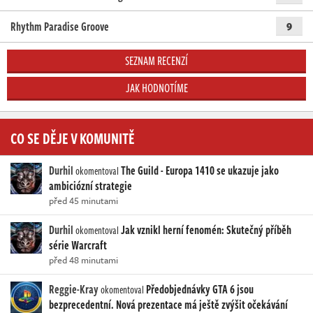
Rhythm Paradise Groove
9
SEZNAM RECENZÍ
JAK HODNOTÍME
CO SE DĚJE V KOMUNITĚ
Durhil
The Guild - Europa 1410 se ukazuje jako
okomentoval
ambiciózní strategie
před 45 minutami
Durhil
Jak vznikl herní fenomén: Skutečný příběh
okomentoval
série Warcraft
před 48 minutami
Reggie-Kray
Předobjednávky GTA 6 jsou
okomentoval
bezprecedentní. Nová prezentace má ještě zvýšit očekávání