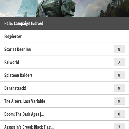
Halo: Campaign Evolved
Fogpiercer
Scarlet Deer Inn
8
Palworld
7
Splatoon Raiders
9
Denshattack!
9
The Alters: Last Variable
9
Doom: The Dark Ages |…
8
Assassin’s Creed: Black Flag…
7