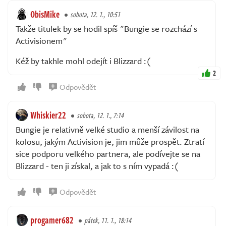
ObisMike
sobota, 12. 1., 10:51
Takže titulek by se hodil spíš "Bungie se rozchází s
Activisionem"
Kéž by takhle mohl odejít i Blizzard :(
2
Odpovědět
Whiskier22
sobota, 12. 1., 7:14
Bungie je relativně velké studio a menší závilost na
kolosu, jakým Activision je, jim může prospět. Ztratí
sice podporu velkého partnera, ale podívejte se na
Blizzard - ten ji získal, a jak to s ním vypadá :(
Odpovědět
progamer682
pátek, 11. 1., 18:14