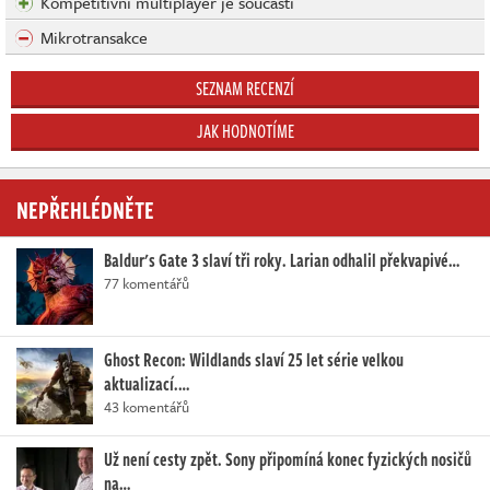
Kompetitivní multiplayer je součástí
Mikrotransakce
SEZNAM RECENZÍ
JAK HODNOTÍME
NEPŘEHLÉDNĚTE
Baldur's Gate 3 slaví tři roky. Larian odhalil překvapivé…
77 komentářů
Ghost Recon: Wildlands slaví 25 let série velkou
aktualizací.…
43 komentářů
Už není cesty zpět. Sony připomíná konec fyzických nosičů
na…