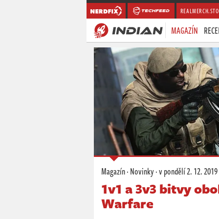
REALMERCH.STO
MAGAZÍN
RECE
Magazín
·
Novinky
·
v pondělí
2. 12. 2019
1v1 a 3v3 bitvy ob
Warfare