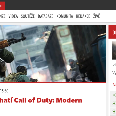
RE
NZE
VIDEA
SOUTĚŽE
DATABÁZE
KOMUNITA
REDAKCE
ŽIVĚ
D
P
Vy
N
 15:30
ohatí Call of Duty: Modern