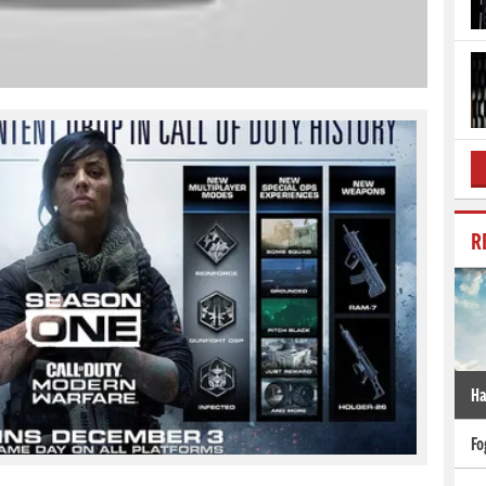
R
Ha
Fo