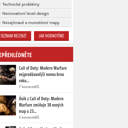
Technické problémy
Neinovativní level-design
Nezajímavé a monotónní mapy
SEZNAM RECENZÍ
JAK HODNOTÍME
EPŘEHLÉDNĚTE
Call of Duty: Modern Warfare
nejprodávanější novou hrou
roku…
7 komentářů
Únik z Call of Duty: Modern
Warfare zmiňuje 38 nových
map a 23…
5 komentářů