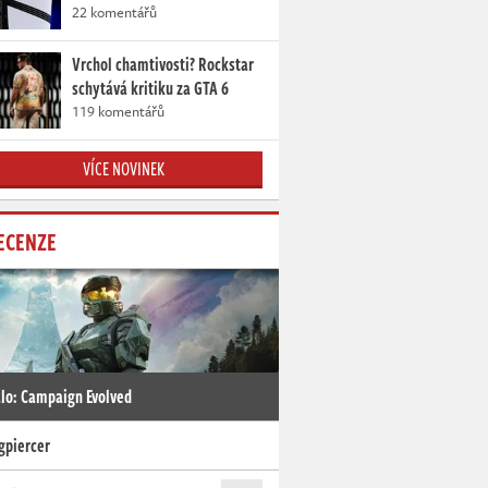
22 komentářů
Vrchol chamtivosti? Rockstar
schytává kritiku za GTA 6
119 komentářů
VÍCE NOVINEK
ECENZE
lo: Campaign Evolved
gpiercer