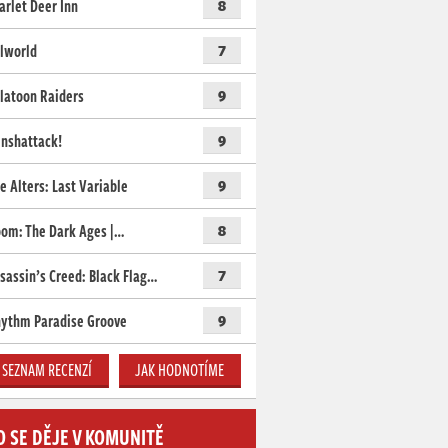
arlet Deer Inn
8
lworld
7
latoon Raiders
9
nshattack!
9
e Alters: Last Variable
9
om: The Dark Ages |…
8
sassin’s Creed: Black Flag…
7
ythm Paradise Groove
9
SEZNAM RECENZÍ
JAK HODNOTÍME
O SE DĚJE V KOMUNITĚ