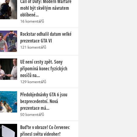
Call of Duty: Modern Warfare
mohl být skvělým návratem
oblíbené…
16 komentářů
Rockstar odhalil datum velké
prezentace GTA VI
121 komentářů
Už není cesty zpět. Sony
připomíná konec fyzických
nosičů na…
129 komentářů
Předobjednávky GTA 6 jsou
bezprecedentní. Nová
prezentace má…
50 komentářů
Buďte v obraze! Co červenec
přinesl světu videoher?