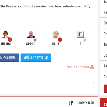
Sc
ttle Royale
,
call of duty modern warfare
,
infinity ward
,
PC
,
Pa
Sp
De
4
0
1
0
HMMM
ARRGG
HAHA
F
Th
Do
NA FACEBOOK
SDÍLET NA TWITTER
As
Nahlásit chybu
Rh
| 1 KOMENTÁŘŮ
C