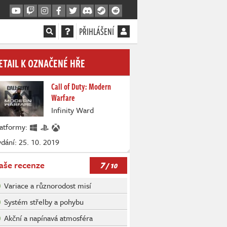
PŘIHLÁŠENÍ
ETAIL K OZNAČENÉ HŘE
Call of Duty: Modern
Warfare
Infinity Ward
latformy:
dání: 25. 10. 2019
7
aše recenze
/ 10
Variace a různorodost misí
Systém střelby a pohybu
Akční a napínavá atmosféra