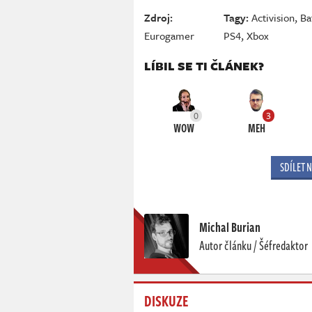
Zdroj:
Tagy:
Activision
,
Ba
Eurogamer
PS4
,
Xbox
LÍBIL SE TI ČLÁNEK?
0
3
WOW
MEH
SDÍLET 
Michal Burian
Autor článku / Šéfredaktor
DISKUZE