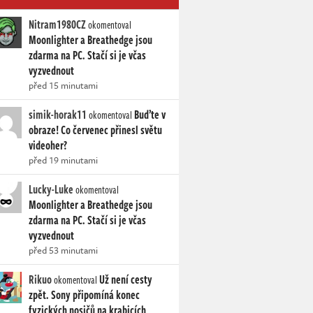
Nitram1980CZ
okomentoval
Moonlighter a Breathedge jsou
zdarma na PC. Stačí si je včas
vyzvednout
před 15 minutami
simik-horak11
Buďte v
okomentoval
obraze! Co červenec přinesl světu
videoher?
před 19 minutami
Lucky-Luke
okomentoval
Moonlighter a Breathedge jsou
zdarma na PC. Stačí si je včas
vyzvednout
před 53 minutami
Rikuo
Už není cesty
okomentoval
zpět. Sony připomíná konec
fyzických nosičů na krabicích