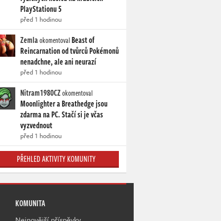
PlayStationu 5
před 1 hodinou
Zemla
Beast of
okomentoval
Reincarnation od tvůrců Pokémonů
nenadchne, ale ani neurazí
před 1 hodinou
Nitram1980CZ
okomentoval
Moonlighter a Breathedge jsou
zdarma na PC. Stačí si je včas
vyzvednout
před 1 hodinou
PŘEHLED AKTIVITY KOMUNITY
KOMUNITA
Nejnovější příspěvky