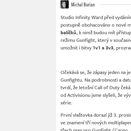
Michal Burian
Studio Infinity Ward před vydání
postupně obohacováno o nové m
balíčků
, k nimž budou mít přístup
režimu Gunfight, který v současn
umožnit i bitvy
1v1 a 3v3
, prozra
Očekává se, že zápasy jeden na jed
Gunfightu. Na podrobnosti a datu
tvrdí, že letošní Call of Duty ček
od Activisionu jsme slyšeli, že výv
série.
První vlaštovka dorazí již 3. pro
ve znamení tří nových multiplay
třech map pro Gunfight (Cargo, A