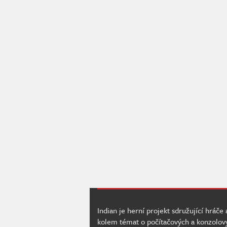
Indian je herní projekt sdružující hráče
kolem témat o počítačových a konzolov