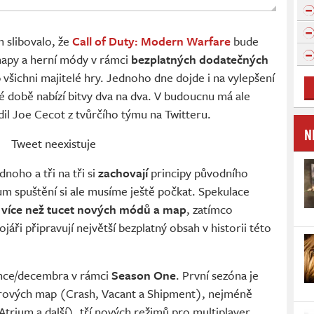
m slibovalo, že
Call of Duty: Modern Warfare
bude
apy a herní módy v rámci
bezplatných dodatečných
 všichni majitelé hry. Jednoho dne dojde i na vylepšení
é době nabízí bitvy dva na dva. V budoucnu má ale
dil Joe Cecot z tvůrčího týmu na Twitteru.
N
Tweet neexistuje
noho a tři na tři si
zachovají
principy původního
m spuštění si ale musíme ještě počkat. Spekulace
á
více než tucet nových módů a map
, zatímco
ojáři připravují největší bezplatný obsah v historii této
since/decembra v rámci
Season One
. První sezóna je
erových map (Crash, Vacant a Shipment), nejméně
trium a další), tří nových režimů pro multiplayer