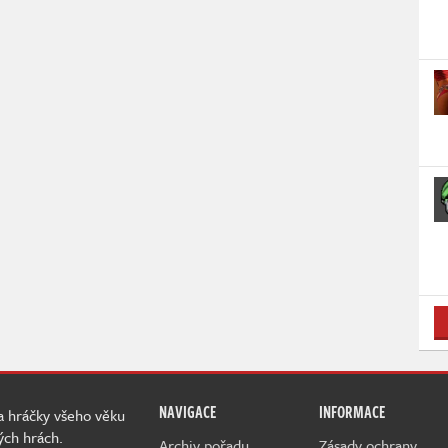
NAVIGACE
INFORMACE
 a hráčky všeho věku
ých hrách.
Archiv pořadu
Zásady ochrany